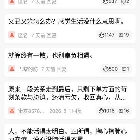
537
2
匿名
7 天前 回复
又丑又笨怎么办？感觉生活没什么意思啊。
1147
19
匿名
7 天前 回复
就算终有一散，也别辜负相遇。
500
1
巴黎的防
7 天前 回复
原来一段关系走到最后，只剩下单方面的苛
刻条款与胁迫，还清亏欠，收回真心，从此
山水
1016
16
街友85788185
2026-8-1 回复
人，不能活得太明白。正所谓，掏心掏肺心
力交瘁，没心没肺活得不累。