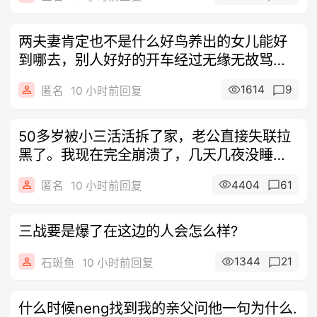
两夫妻肯定也不是什么好鸟养出的女儿能好
到哪去，别人好好的开车经过无缘无故骂别
人，
1614
9
匿名
10 小时前回复
50多岁被小三活活拆了家，老公直接失联拉
黑了。我现在完全崩溃了，几天几夜没睡着
了
4404
61
匿名
10 小时前回复
三战要是爆了在这边的人会怎么样?
1344
21
石斑鱼
10 小时前回复
什么时候neng找到我的亲父问他一句为什么.