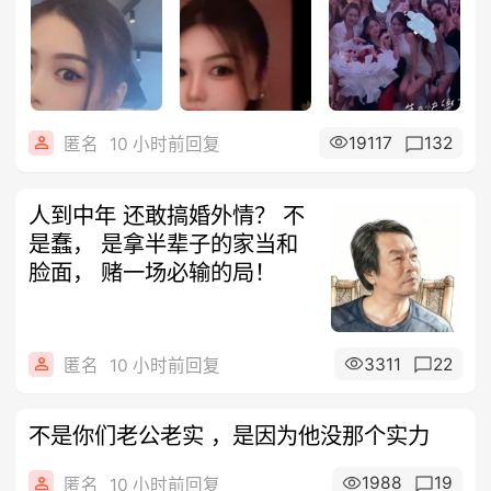
19117
132
匿名
10 小时前回复
人到中年 还敢搞婚外情？ 不
是蠢， 是拿半辈子的家当和
脸面， 赌一场必输的局！
3311
22
匿名
10 小时前回复
不是你们老公老实 ，是因为他没那个实力
1988
19
匿名
10 小时前回复