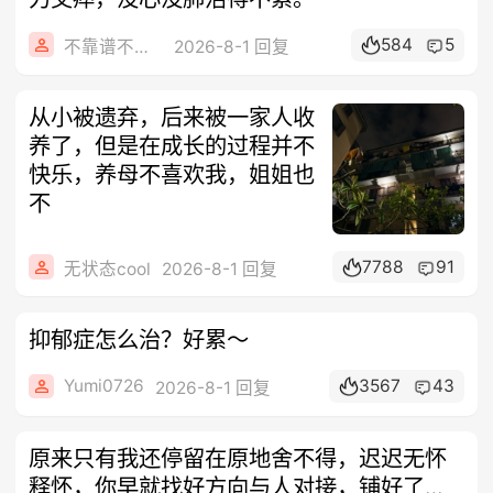
584
5
不靠谱不要联系
2026-8-1 回复
从小被遗弃，后来被一家人收
养了，但是在成长的过程并不
快乐，养母不喜欢我，姐姐也
不
7788
91
无状态cool
2026-8-1 回复
抑郁症怎么治？好累～
Yumi0726
3567
43
2026-8-1 回复
原来只有我还停留在原地舍不得，迟迟无怀
释怀，你早就找好方向与人对接，铺好了所