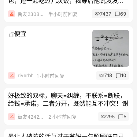
包，还一起吃过几次饭，揭穿后他说没发生
过
7437
69
街友23084687
半小时前回复
占便宜
riverhh
718
10
1 小时前回复
好极致的双标，聊天=纠缠，不联系=断联，
给钱=承诺，二者分开，既然能互不冲突！谢
295
5
街友42424224
2 小时前回复
最让人破防的话莫过于爸妈一句照顾好自己