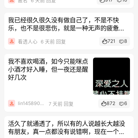
匿名
6 天前 回复
我已经很久很久没有做自己了，不是不快
乐，也不是很悲伤，就是一种无声的疲惫，
对很多
721
8
看透人心
6 天前 回复
我不喜欢喝酒，如今只能咪点
小酒才好入睡，但一夜还是醒
好几次
lin14589077
872
6
7 天前 回复
活久了就通透了，所以有的人说越长大越没
有朋友，真一点都没有说错啊，现在一个朋