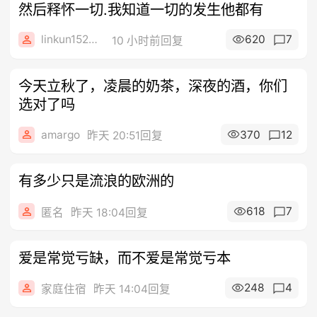
然后释怀一切.我知道一切的发生他都有
linkun152957
620
7
10 小时前回复
今天立秋了，凌晨的奶茶，深夜的酒，你们
选对了吗
amargo
370
12
昨天 20:51回复
有多少只是流浪的欧洲的
618
7
匿名
昨天 18:04回复
爱是常觉亏缺，而不爱是常觉亏本
248
4
家庭住宿
昨天 14:04回复