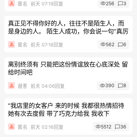
256
3
匿名
前天 07:19回复
真正见不得你好的人，往往不是陌生人，而
是身边的人。 陌生人成功，你会说一句“真厉
562
6
匿名
前天 07:18回复
离别终须有 只能把这份情谊放在心底深处 留
给时间吧
390
8
邎愙
前天 04:06回复
“我店里的女客户 来的时候 我都很热情招待
她有次去度假 带了巧克力给我 我收下
5512
36
匿名
前天 02:16回复