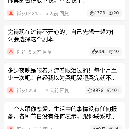
你真的舍得放下我，不要我了？
1373
20
街友64248641
5 天前 回复
觉得现在过得不开心的，自己先想一想为什
么会选择这个剧本
606
10
匿名
5 天前 回复
多少夜晚是咬着牙流着眼泪过的！每个月至
少一次吧！曾经我以为哭吧哭吧哭完就不会
再流
9979
101
街友52248860
6 天前 回复
一个人跟你恋爱，生活中的事情没有任何报
备，各种节日没有任何表示，跟你联系就是
走过
917
16