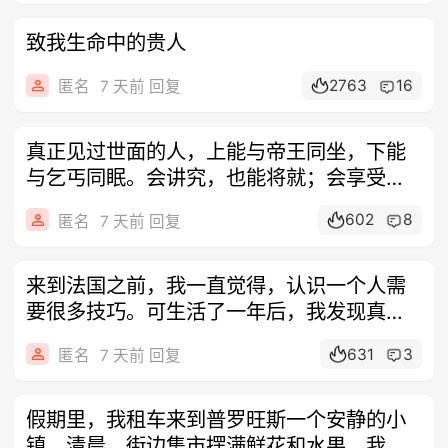
致我生命中的贵人
2763
16
匿名
7 天前 回复
真正见过世面的人，上能与帝王同坐，下能
与乞丐同眠。会讲究，也能将就；会享受，
也能
602
8
匿名
7 天前 回复
来到法国之前，我一直觉得，认识一个人需
要很多技巧。可生活了一年后，我发现真正
重要
631
3
匿名
7 天前 回复
假期里，我租车来到普罗旺斯一个安静的小
镇。清晨，街边集市摆满鲜花和水果。我正