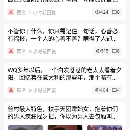
424
8
匿名
2 小时前回复
不管你干什么，你只需记住一句话，心善必
有福报，一个人的心善不善？瞒得了人却瞒
不了
518
8
匿名
3 小时前回复
WQ多年以后，一个白发苍苍的老太太看着夕
阳，回忆着在意大利的那些年，那个略有情
调
404
4
匿名
9 小时前回复
普村最大特色，扶手天团霉妇女，抱着你们
的男人疯狂摇呀摇，你以为男人去包厢叫陪
嗨干