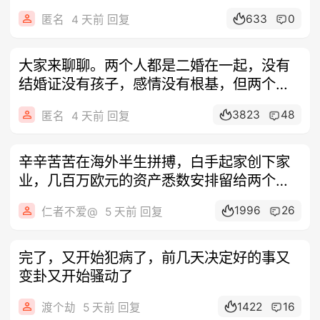
又吵
633
0
匿名
4 天前 回复
大家来聊聊。两个人都是二婚在一起，没有
结婚证没有孩子，感情没有根基，但两个人
目前
3823
48
匿名
4 天前 回复
辛辛苦苦在海外半生拼搏，白手起家创下家
业，几百万欧元的资产悉数安排留给两个孩
子，
1996
26
仁者不爱@
5 天前 回复
完了，又开始犯病了，前几天决定好的事又
变卦又开始骚动了
1422
16
渡个劫
5 天前 回复