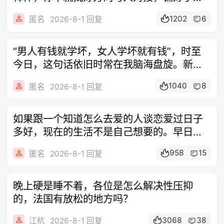
有后
1202
6
匿名
2026-8-1 回复
“男人有钱就学坏，女人学坏就有钱”，时至
今日，这句话依旧时常在我脑海盘旋。新婚
伊
1040
8
匿名
2026-8-1 回复
如果跟一个知道怎么去爱的人谈恋爱过日子
多好，现在的生活不是自己想要的。早日脱
身是
958
15
匿名
2026-8-1 回复
晚上硬是睡不着，各位是怎么解决性压抑
的，法国有放松的地方吗？
3068
38
江杭
2026-8-1 回复