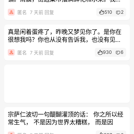
在挑
510
2
匿名
7 天前 回复
真是闲着蛋疼了，昨晚又梦见你了。是你在
很想我吗？你也从没有告诉我，也没有见你
说
930
6
匿名
7 天前 回复
宗萨仁波切一句醍醐灌顶的话： ​你之所以经
常生气， 不是因为世界太糟糕， 而是因