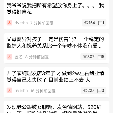
我爷爷说我把所有希望放你身上了。。。 我
觉得好自私
riverhh
154
1
7 分钟前回复
父母离异对孩子 一定是伤害吗？一个稳定的
监护人和抚养关系比一个争吵不休没有爱的
家
307
5
匿名
8 分钟前回复
开了家纯理发店3年了 才做到2w左右到业绩
觉得自己太失败了 目前业绩上不去 大
riverhh
227
3
16 分钟前回复
发现老公跟妓女聊骚，发色情网站，520红