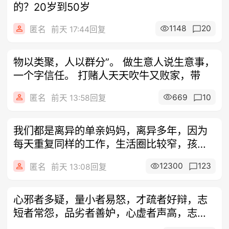
的？20岁到50岁
1148
20
匿名
前天 17:44回复
物以类聚，人以群分”。 做生意人说生意事，
一个字信任。 打赌人天天吹牛又败家，带
669
10
匿名
前天 13:58回复
我们都是离异的单亲妈妈，离异多年，因为
每天重复同样的工作，生活圈比较窄，孩子
也慢
12300
123
匿名
前天 13:08回复
心邪者多疑，量小者易怒，才疏者好辩，志
短者常怨，品劣者善妒，心虚者声高，志浅
者固