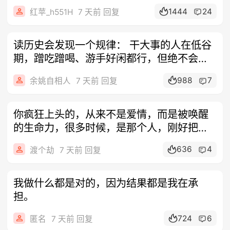
友没
1444
24
红苹_h551H
7 天前 回复
读历史会发现一个规律： 干大事的人在低谷
期，蹭吃蹭喝、游手好闲都行，但绝不会去
打
988
7
余姚自相人
7 天前 回复
你疯狂上头的，从来不是爱情，而是被唤醒
的生命力，很多时候，是那个人，刚好把你
身体
636
4
渡个劫
7 天前 回复
我做什么都是对的，因为结果都是我在承
担。
724
6
匿名
7 天前 回复