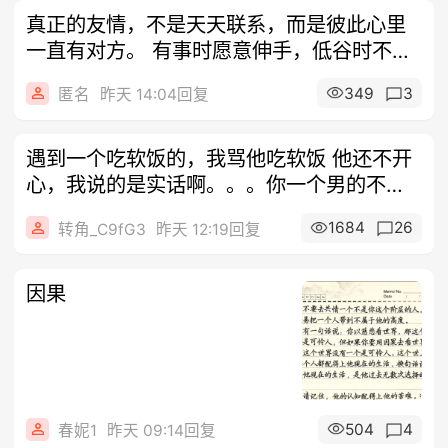
真正的友情，不是天天联系，而是彼此心里
一直有对方。 有事时愿意伸手，低谷时不会
离
349
3
匿名
昨天 14:04回复
遇到一个吃软饭的，我骂他吃软饭 他还不开
心，我说的是实话啊。。。你一个男的不去
搞
1684
26
转角_C9fG3
昨天 12:19回复
因果
504
4
春妮1
昨天 09:14回复