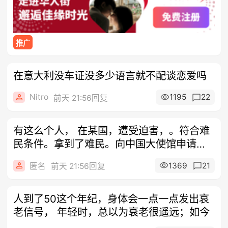
推广
在意大利没车证没多少语言就不配谈恋爱吗
Nitro
1195
22
前天 21:56回复
有这么个人， 在某国，遭受迫害，。符合难
民条件。拿到了难民。向中国大使馆申请补
办
1369
21
匿名
前天 21:56回复
人到了50这个年纪，身体会一点一点发出哀
老信号， 年轻时，总以为衰老很遥远；如今