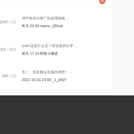
APP发布分类广告使用指南 ...
2347
/
1万
昨天 20:49
marco_Q5hzb
prato这是什么瓜？有知道的分享 ...
3万
/
29万
前天 17:14
鳄鱼小顽皮
五一，街友聚会在疯狂烤吧！ ...
245
/
1万
2021-10-31 23:00
_J_j35jY