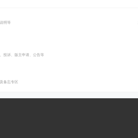
说明等
、投诉、版主申请、公告等
及备忘专区