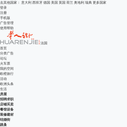
去其他国家：
意大利
西班牙
德国
美国
英国
荷兰
奥地利
瑞典
更多国家
登录
注册
手机版
广告管理
使用帮助
法国
首页
分类广告
论坛
火车票
我的空间
欧橙旅行
活动
欧洲头条
生活
房屋
招聘求职
店铺买卖
餐馆设备
装修建材
结婚街
跳蚤