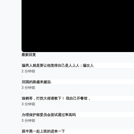
最新回复
骗男人就是要让他觉得自己是人上人；骗女人
2 分钟前
回国的路越来越远.
3 分钟前
狼鹤哥，打扰大佬请教下！ 我自己开餐馆，
3 分钟前
办理保护留委员会面试通过率高吗
3 分钟前
跟半黑一起上班的进来一下