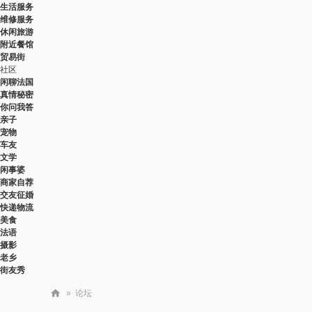
生活服务
维修服务
休闲旅游
附近餐馆
贸易街
社区
闲聊法国
真情秘密
你问我答
亲子
宠物
车友
文学
闲事婆
商家自荐
交友征婚
快递物流
美食
法语
摄影
老乡
街友秀
»
论坛