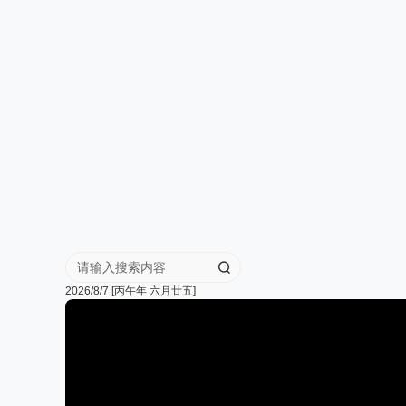
华
人
街
网
2026/8/7 [丙午年 六月廿五]