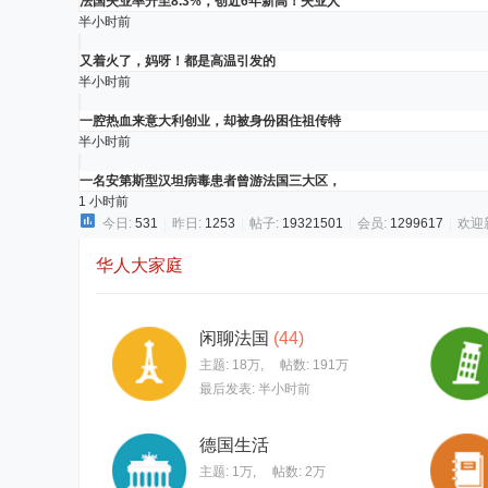
法国失业率升至8.3%，创近6年新高！失业人
半小时前
又着火了，妈呀！都是高温引发的
半小时前
一腔热血来意大利创业，却被身份困住祖传特
半小时前
一名安第斯型汉坦病毒患者曾游法国三大区，
1 小时前
今日:
531
|
昨日:
1253
|
帖子:
19321501
|
会员:
1299617
|
欢迎
华人大家庭
闲聊法国
(44)
主题:
18万
,
帖数:
191万
最后发表:
半小时前
德国生活
主题:
1万
,
帖数:
2万