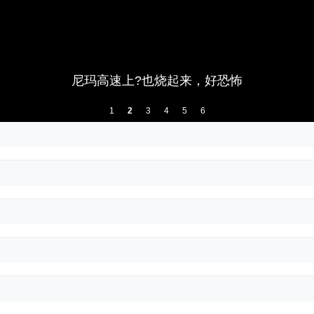
法国失业率升至8.3%，创近6年新高！失业人
1
2
3
4
5
6