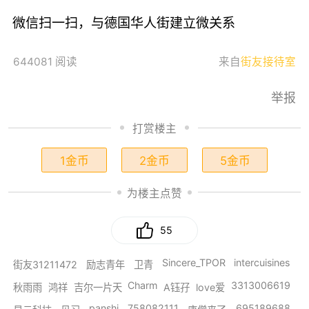
微信扫一扫，与德国华人街建立微关系
644081 阅读
来自
街友接待室
举报
打赏楼主
1金币
2金币
5金币
为楼主点赞
55
Sincere_TPOR
intercuisines
街友31211472
励志青年
卫青
Charm
3313006619
秋雨雨
鸿祥
吉尔一片天
A钰孖
love爱
panshi
758082111
695189688