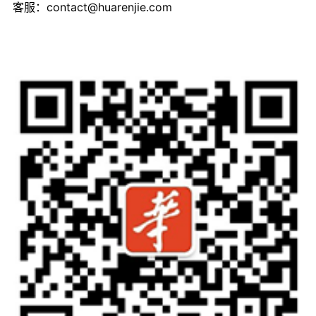
客服：
contact@huarenjie.com