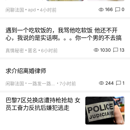
166
0
apd
闲聊法国
4小时前
遇到一个吃软饭的，我骂他吃软饭 他还不开
心，我说的是实话啊。。。你一个男的不去搞
1030
13
真情秘密
匿名
6小时前
求介绍离婚律师
244
1
闲聊法国
一路发一路发
7小时前
巴黎7区兑换店遭持枪抢劫 女
员工奋力反抗后嫌犯逃走