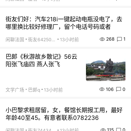
街友们好：汽车218i一键起动电瓶没电了，去
哪里换比较好修理厂，留个电话号码或者
268
1
闲聊法国
街友64250024
13小时前
巴郞《秋游故乡散记》56云
阳张飞庙四 燕人张飞
106
0
文学广场
巴郞q
13小时前
小巴黎求租居留，女，餐馆长期报工用，最好
年龄40至45。有意者联系0782236
115
0
闲聊法国
街友74434350
13小时前