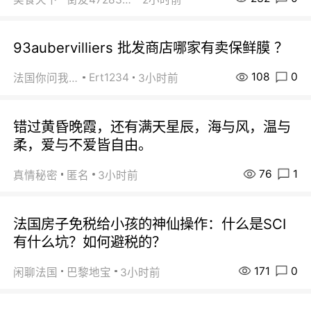
93aubervilliers 批发商店哪家有卖保鲜膜 ？
108
0
Ert1234
法国你问我答
3小时前
错过黄昏晚霞，还有满天星辰，海与风，温与
柔，爱与不爱皆自由。
76
1
真情秘密
匿名
3小时前
法国房子免税给小孩的神仙操作：什么是SCI
有什么坑？如何避税的？
171
0
闲聊法国
巴黎地宝
3小时前