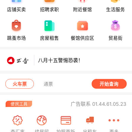
店铺买卖
招聘求职
附近餐馆
生活服务
八月十五警惕恐袭！
跳蚤市场
房屋租售
餐馆供应区
贸易街
八月十五警惕恐袭！
八月十五警惕恐袭！
火车票
通票
开始查询
广告联系 01.44.61.05.23
查汇率
续居留
护照更新
出租车
更多