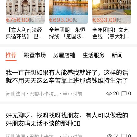
包拼房~
€756.00
€693.00
€693.00
起
起
起
【意大利南法经
全年团期！永恒
全年团期！文艺
典循环线】 巴黎
绿线 「意国法
金线 【意大利一
上下 所有日期铁
南」巴黎上下 去
地】 循环7日游
发！ 全程四星级
意大利 南法 99
全程693欧/人起
推荐
跳蚤市场
房屋店铺
生活服务
新闻
宾馆 108欧/天起
欧/天起 ~包拼房
每周铁发！
全程756欧/位
我一直在想如果有人能养我就好了，这样的话
就不用天天这么辛苦靠上班那点钱维持生活了
26
0
闲聊法国
巴黎小卡拉咪
半小时前
好无聊呀，找呀找呀找朋友，有人可以做我的
好朋友吗无话不谈的那种😮‍💨
14
0
闲聊法国
巴黎小卡拉咪
半小时前