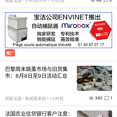
88
0
zhang0958
闲聊法国
1小时前
推广
巴黎周末跳蚤市场与旧货集
市：8月8日至9日活动汇总
345
1
闲聊法国
新闻我来找
1小时前
法国农业信贷银行客户注意：