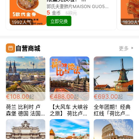
郭氏夫妻肺片MAISON GUO5欧代金券限量兑换啦！
5
金币
5欧元
立即兑换
1992人气
1830
自营商城
更多
€108.00
€488.00
€693.00
起
起
起
荷兰 比利时 卢
【大风车 大峡谷
全年团期！经典
森堡 德国 法国
之旅】 荷比卢德
红线「荷比卢德
超爽玩遍西欧 循
法 巴黎上下 经
法」七天循环 五
环线 全程四星宾
典五国四日游
国 仅售99欧/人/
馆 108欧/人/天
488欧/人
天！巴黎上下！