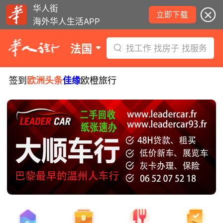
华人街
立即下载
海外华人生活APP
法国
找工作 找房子 找服务
签到
欧洲头条
佳缘
欧橙旅行