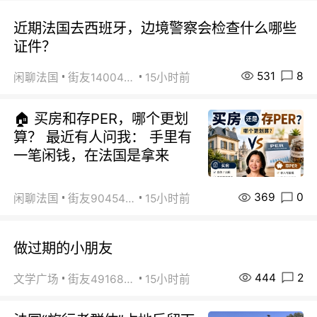
近期法国去西班牙，边境警察会检查什么哪些
证件？
531
8
闲聊法国
街友14004820
15小时前
🏠 买房和存PER，哪个更划
算？ 最近有人问我： 手里有
一笔闲钱，在法国是拿来
369
0
闲聊法国
街友90454511
15小时前
做过期的小朋友
444
2
文学广场
街友49168527
15小时前