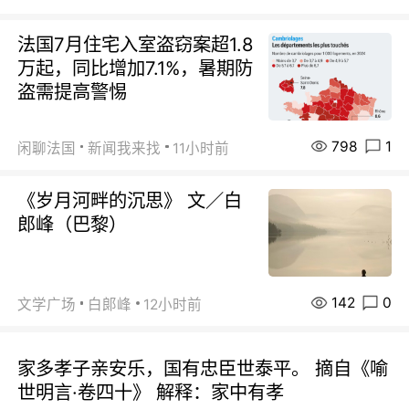
法国7月住宅入室盗窃案超1.8
万起，同比增加7.1%，暑期防
盗需提高警惕
798
1
闲聊法国
新闻我来找
11小时前
《岁月河畔的沉思》 文／白
郎峰（巴黎）
142
0
文学广场
白郞峰
12小时前
家多孝子亲安乐，国有忠臣世泰平。 摘自《喻
世明言·卷四十》 解释：家中有孝