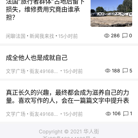
法国“旅行者群体”占地后留下
损失，维修费用究竟由谁承
担？
286
0
闲聊法国
新闻我来找
15小时前
成全他人也是成就自己
188
5
文学广场
街友49168527
15小时前
真正长久的兴趣，最终都会成为滋养自己的力
量。喜欢写作的人，会在一篇篇文字中提升表
106
1
文学广场
街友49168527
15小时前
Copyright © 2021 华人街