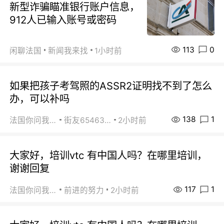
新型诈骗瞄准银行账户信息，
912人已输入账号或密码
113
0
闲聊法国
新闻我来找
1小时前
如果把孩子考驾照的ASSR2证明找不到了怎么
办，可以补吗
138
1
法国你问我答
街友65463281
2小时前
大家好，培训vtc 有中国人吗？在哪里培训，
谢谢回复
117
1
法国你问我答
前进的努力
2小时前