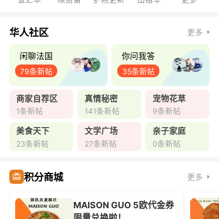
华人社区
更多
闲聊法国
你问我答
79条新帖
35条新帖
商家自荐区
真情秘密
宠物花草
1条新帖
141条新帖
9条新帖
美食天下
文学广场
亲子家庭
23条新帖
27条新帖
0条新帖
积分商城
更多
MAISON GUO 5欧代金券
限量兑换啦！ ...