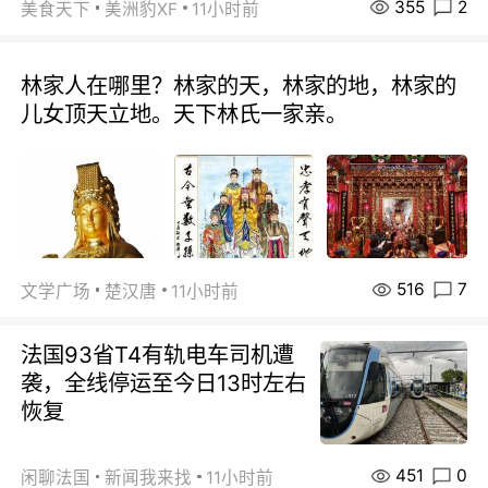
355
2
美食天下
美洲豹XF
11小时前
林家人在哪里？林家的天，林家的地，林家的
儿女顶天立地。天下林氏一家亲。
516
7
文学广场
楚汉唐
11小时前
法国93省T4有轨电车司机遭
袭，全线停运至今日13时左右
恢复
451
0
闲聊法国
新闻我来找
11小时前