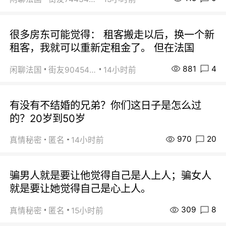
很多房东可能觉得： 租客搬走以后，换一个新
租客，我就可以重新定租金了。 但在法国
881
4
闲聊法国
街友90454511
14小时前
有没有不结婚的兄弟？你们这日子是怎么过
的？20岁到50岁
970
20
真情秘密
匿名
14小时前
骗男人就是要让他觉得自己是人上人；骗女人
就是要让她觉得自己是心上人。
309
8
真情秘密
匿名
15小时前