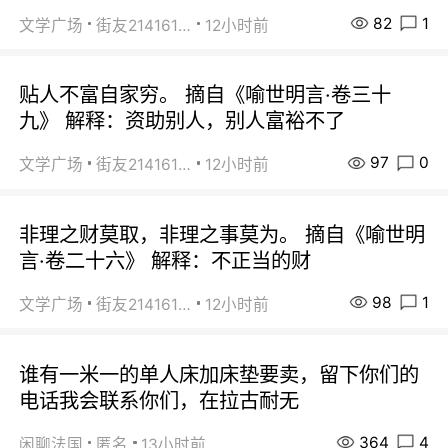
82
1
文学广场
街友21416156
12小时前
贴人不富自家穷。 摘自《喻世明言·卷三十
九》 解释：资助别人，别人富裕不了
97
0
文学广场
街友21416156
12小时前
非理之财莫取，非理之事莫为。 摘自《喻世明
言·卷二十六》 解释：不正当的财
98
1
文学广场
街友21416156
12小时前
谁有一米一的单人床加床垫要卖，留下你们的
电话我会联系你们，在拉古耐无
364
4
闲聊法国
匿名
13小时前