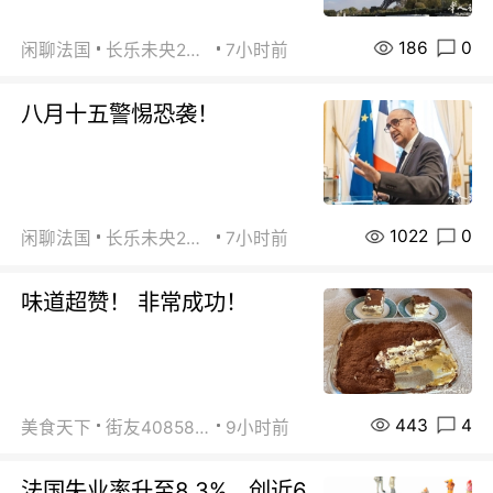
186
0
闲聊法国
长乐未央2015
7小时前
八月十五警惕恐袭！
1022
0
闲聊法国
长乐未央2015
7小时前
味道超赞！ 非常成功！
443
4
美食天下
街友40858442
9小时前
法国失业率升至8.3%，创近6