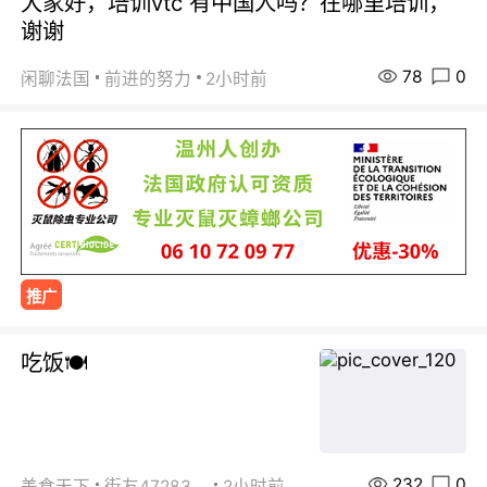
大家好，培训vtc 有中国人吗？在哪里培训，
谢谢
78
0
闲聊法国
前进的努力
2小时前
推广
吃饭🍽️
232
0
美食天下
街友472838572
2小时前