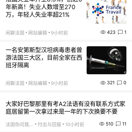
年新高！失业人数增至270
万，年轻人失业率超21%
423
1
闲聊法国
网站编辑
9小时前
一名安第斯型汉坦病毒患者曾
游法国三大区，目前全家在西
班牙隔离
321
0
闲聊法国
网站编辑
9小时前
大家好巴黎那里有考A2法语有没有联系方式家
庭居留第一次拿过来是一年的下次换要不要
510
11
法国你问我答
付出与回报
10小时前