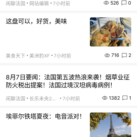
526
0
闲聊法国
网站编辑
7小时前
这盘可以，好货，美味
716
2
美食天下
美洲豹XF
7小时前
8月7日要闻：法国第五波热浪来袭！烟草业征
防火税出提案！法国过境汉坦病毒病例！
1382
1
闲聊法国
长乐未央2015
7小时前
埃菲尔铁塔夏夜：电音派对！