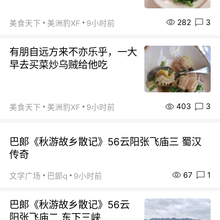
282
3
美食天下
美洲豹XF
9小时前
有朋自远方来不亦乐乎，一大
早去买菜炒乌贼给他吃
403
3
美食天下
美洲豹XF
9小时前
巴郞《秋游故乡散记》56云阳张飞庙三 蜀汉
传奇
67
1
文学广场
巴郞q
9小时前
巴郞《秋游故乡散记》56云
阳张飞庙二 东下三峡