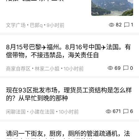
82
1
文学广场
巴郞q
9小时前
8月15号巴黎✈️福州。8月16号中国✈️法国。有
偿带物，不接违禁品，海关责任自
69
0
商家自荐区
林家二小姐
10小时前
现在93区批发市场，理货员工资结构是怎么样
的？从早忙到晚的那种
671
6
闲聊法国
小建在法国
10小时前
请问一下街友，厨房，厕所的管道疏通机，法