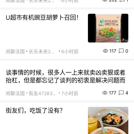
闲聊法国
长乐未央2015
6小时前
U超市有机豌豆胡萝卜召回！
117
0
闲聊法国
长乐未央2015
6小时前
谈事情的时候，很多人一上来就卖凶卖狠或者
抬杠，但是都忘记了谈判的初衷是解决问题而
177
4
闲聊法国
街友472838572
7小时前
街友们，吃饭了没有？