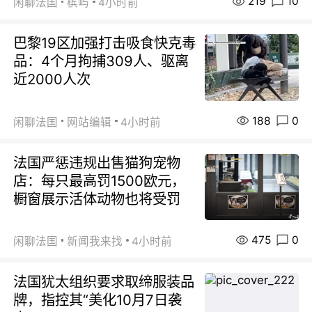
219
10
闲聊法国
槟屿
4小时前
巴黎19区加强打击吸食快克毒
品：4个月拘捕309人、驱离
近2000人次
188
0
闲聊法国
网站编辑
4小时前
法国严惩违规出售猫狗宠物
店：每只最高罚1500欧元，
橱窗展示活体动物也将受罚
475
0
闲聊法国
新闻我来找
4小时前
法国犹太组织要求取缔服装品
牌，指控其“美化10月7日袭