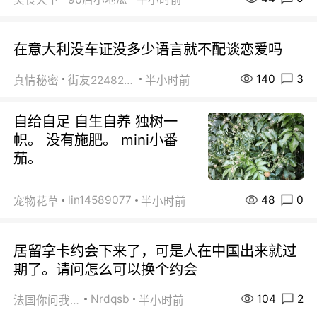
在意大利没车证没多少语言就不配谈恋爱吗
140
3
真情秘密
街友22482465
半小时前
自给自足 自生自养 独树一
帜。 没有施肥。 mini小番
茄。
48
0
lin14589077
宠物花草
半小时前
居留拿卡约会下来了，可是人在中国出来就过
期了。请问怎么可以换个约会
104
2
Nrdqsb
法国你问我答
半小时前