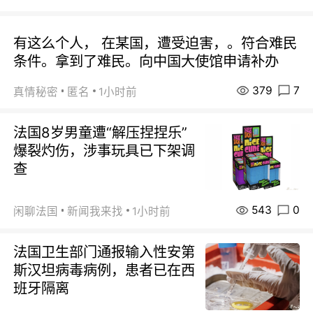
有这么个人， 在某国，遭受迫害，。符合难民
条件。拿到了难民。向中国大使馆申请补办
379
7
真情秘密
匿名
1小时前
法国8岁男童遭“解压捏捏乐”
爆裂灼伤，涉事玩具已下架调
查
543
0
闲聊法国
新闻我来找
1小时前
法国卫生部门通报输入性安第
斯汉坦病毒病例，患者已在西
班牙隔离