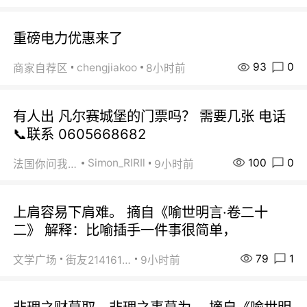
重磅电力优惠来了
93
0
chengjiakoo
商家自荐区
8小时前
有人出 凡尔赛城堡的门票吗？ 需要几张 电话
📞联系 0605668682
100
0
Simon_RIRIl
法国你问我答
9小时前
上肩容易下肩难。 摘自《喻世明言·卷二十
二》 解释：比喻插手一件事很简单，
79
1
文学广场
街友21416156
9小时前