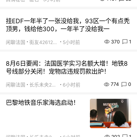
挂EDF一年半了一张没给我，93区一个有点秃
顶男，钱给他300，一年半了没给我一
370
1
闲聊法国
街友42612092
5小时前
8月6日要闻：法国医学实习名额大增！地铁8
号线部分关闭！宠物店违规罚款出炉！
774
0
闲聊法国
长乐未央2015
6小时前
巴黎地铁音乐家海选启动！
202
1