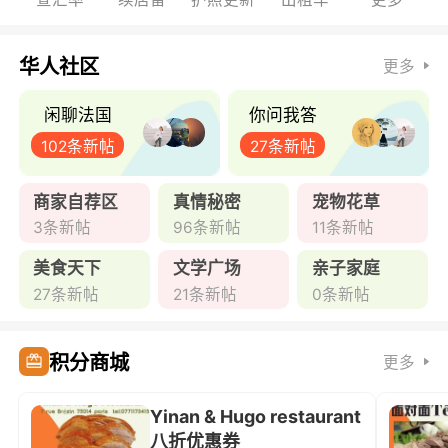
华人社区
更多
闲聊法国
你问我答
102条新帖
27条新帖
商家自荐区
真情秘密
宠物花草
3条新帖
96条新帖
11条新帖
美食天下
文学广场
亲子家庭
27条新帖
21条新帖
0条新帖
积分商城
更多
Yinan & Hugo restaurant
八折优惠券