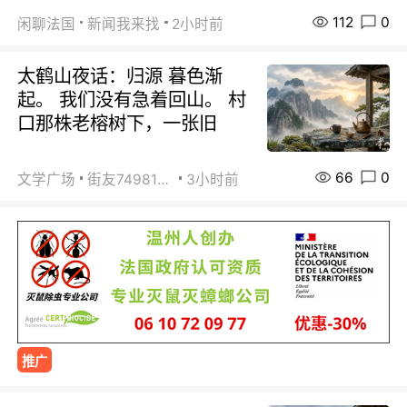
112
0
闲聊法国
新闻我来找
2小时前
太鹤山夜话：归源 暮色渐
起。 我们没有急着回山。 村
口那株老榕树下，一张旧
66
0
文学广场
街友74981146
3小时前
推广