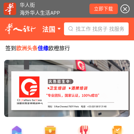
华人街
立即下载
海外华人生活APP
法国
找工作 找房子 找服务
签到
欧洲头条
佳缘
欧橙旅行