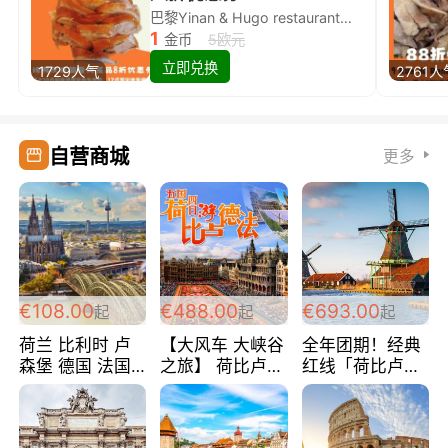
巴黎Yinan & Hugo restaurant除简餐类全场8折
1
金币
5欧元
立即兑换
1729人气
2761人
自营商城
更多
€108.00
€488.00
€693.00
起
起
起
荷兰 比利时 卢
【大风车 大峡谷
全年团期！经典
森堡 德国 法国
之旅】 荷比卢德
红线「荷比卢德
超爽玩遍西欧 循
法 巴黎上下 经
法」七天循环 五
环线 全程四星宾
典五国四日游
国 仅售99欧/人/
馆 108欧/人/天
488欧/人
天！巴黎上下！