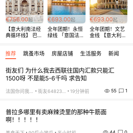
包拼房~
€756.00
€693.00
€693.00
起
起
起
【意大利南法经
全年团期！永恒
全年团期！文艺
典循环线】 巴黎
绿线 「意国法
金线 【意大利一
上下 所有日期铁
南」巴黎上下 去
地】 循环7日游
发！ 全程四星级
意大利 南法 99
全程693欧/人起
推荐
跳蚤市场
房屋店铺
生活服务
新闻
宾馆 108欧/天起
欧/天起 ~包拼房
每周铁发！
全程756欧/位
街友们 为什么我去西联往国内汇款只能汇
1500呀 不是能5-6千吗 求告知
55
1
法国你问我答
街友64823891
19分钟前
普拉多哪里有卖麻辣烫里的那种牛筋面
啊！！！！！
44
0
美食天下
90后小地瓜
半小时前