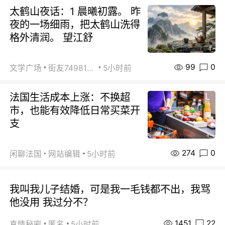
太鹤山夜话：1 晨曦初露。 昨
夜的一场细雨，把太鹤山洗得
格外清润。 望江舒
99
0
文学广场
街友74981146
5小时前
法国生活成本上涨：不换超
市，也能有效降低日常买菜开
支
274
0
闲聊法国
网站编辑
5小时前
我叫我儿子结婚，可是我一毛钱都不出，我骂
他没用 我过分不？
1451
22
真情秘密
匿名
5小时前