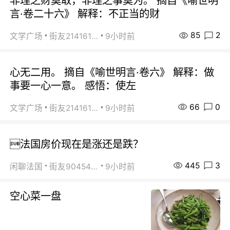
非理之财莫取，非理之事莫为。 摘自《喻世明
言·卷二十六》 解释：不正当的财
85
2
文学广场
街友21416156
9小时前
心无二用。 摘自《喻世明言·卷六》 解释：做
事要一心一意。 感悟：使左
66
0
文学广场
街友21416156
9小时前
法国房价现在是涨还是跌？
445
3
闲聊法国
街友90454511
9小时前
空心菜一盘