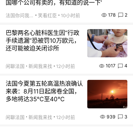
国哪个公司有卖的，有知道的说一下′
178
2
法国你问我答
笑看红臣
10小时前
巴黎两名心脏科医生因“行政
手续遗漏”恐被罚10万欧元，
还可能被迫关闭诊所
1017
4
闲聊法国
新闻我来找
12小时前
法国今夏第五轮高温热浪确认
来袭：8月11日起席卷全国，
多地将达35℃至40℃
939
3
闲聊法国
新闻我来找
12小时前