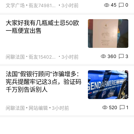
45
0
文学广场
街友74981146
3小时前
大家好我有几瓶威士忌50欧
一瓶便宜出售
360
3
闲聊法国
街友15402223
3小时前
法国“假银行顾问”诈骗增多：
宪兵提醒牢记这3点，验证码
千万别告诉别人
520
1
闲聊法国
网站编辑
3小时前