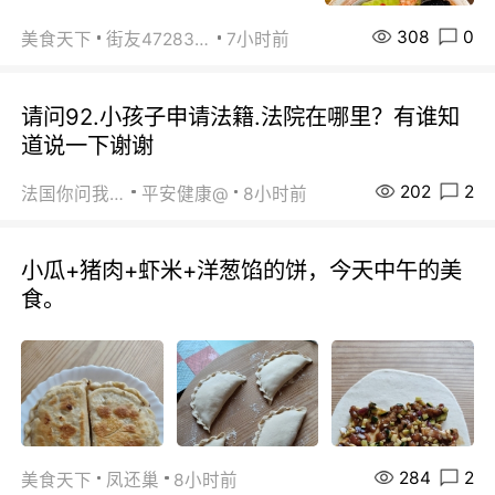
308
0
美食天下
街友472838572
7小时前
请问92.小孩子申请法籍.法院在哪里？有谁知
道说一下谢谢
202
2
法国你问我答
平安健康@
8小时前
小瓜+猪肉+虾米+洋葱馅的饼，今天中午的美
食。
284
2
美食天下
凤还巢
8小时前