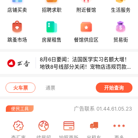
8月6日要闻：法国医学实习名额大增！
店铺买卖
招聘求职
附近餐馆
生活服务
地铁8号线部分关闭！宠物店违规罚款出
炉！
巴黎地铁音乐家海选启动！
跳蚤市场
房屋租售
餐馆供应区
贸易街
8月6日要闻：法国医学实习名额大增！
地铁8号线部分关闭！宠物店违规罚款出
炉！
巴黎地铁音乐家海选启动！
火车票
通票
开始查询
广告联系 01.44.61.05.23
查汇率
续居留
护照更新
出租车
更多