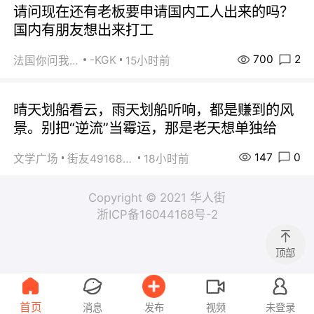
请问现在还有老板要申请国内工人出来的吗？
国内有朋友想出来打工
700
2
-KGK
法国你问我答
15小时前
晴天划船看云，雨天划船听响，都是赚到的风
景。别把“逆流”当霉运，那是老天想单独给
147
0
文学广场
街友49168527
18小时前
Copyright © 2021 华人街
浙ICP备16044168号-2
顶部
首页
消息
发布
视频
未登录