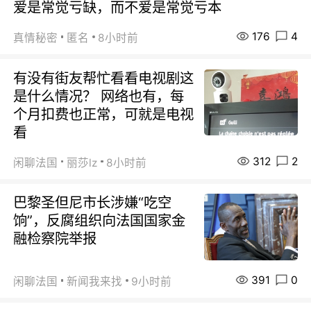
爱是常觉亏缺，而不爱是常觉亏本
176
4
真情秘密
匿名
8小时前
有没有街友帮忙看看电视剧这
是什么情况？ 网络也有，每
个月扣费也正常，可就是电视
看
312
2
闲聊法国
丽莎lz
8小时前
巴黎圣但尼市长涉嫌“吃空
饷”，反腐组织向法国国家金
融检察院举报
391
0
闲聊法国
新闻我来找
9小时前