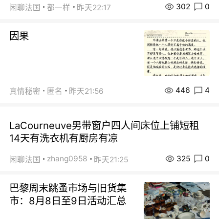
302
0
闲聊法国
都一样
昨天22:17
因果
446
4
真情秘密
匿名
昨天21:56
LaCourneuve男带窗户四人间床位上铺短租
14天有洗衣机有厨房有凉
325
0
zhang0958
闲聊法国
昨天21:25
巴黎周末跳蚤市场与旧货集
市：8月8日至9日活动汇总