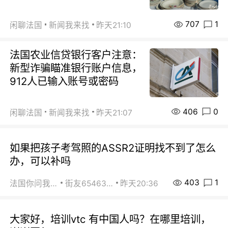
707
1
闲聊法国
新闻我来找
昨天21:10
法国农业信贷银行客户注意：
新型诈骗瞄准银行账户信息，
912人已输入账号或密码
406
0
闲聊法国
新闻我来找
昨天21:07
如果把孩子考驾照的ASSR2证明找不到了怎么
办，可以补吗
403
1
法国你问我答
街友65463281
昨天20:36
大家好，培训vtc 有中国人吗？在哪里培训，