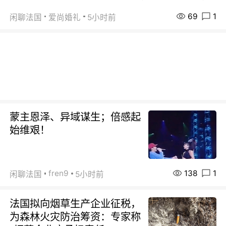
69
1
闲聊法国
爱尚婚礼
5小时前
蒙主恩泽、异域谋生；倍感起
始维艰！
138
1
fren9
闲聊法国
5小时前
法国拟向烟草生产企业征税，
为森林火灾防治筹资：专家称