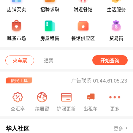
店铺买卖
招聘求职
附近餐馆
生活服务
跳蚤市场
房屋租售
餐馆供应区
贸易街
火车票
通票
开始查询
广告联系 01.44.61.05.23
查汇率
续居留
护照更新
出租车
更多
华人社区
更多