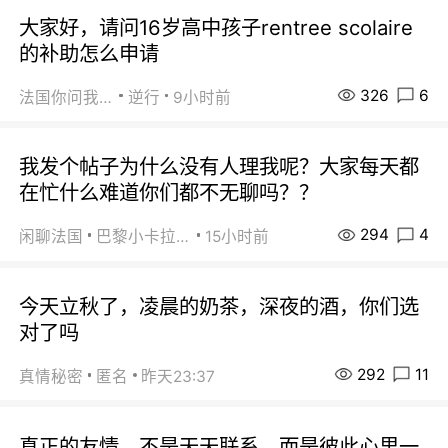
大家好，请问16岁高中孩子rentree scolaire
的补助怎么申请
326
6
法国你问我答
逆行
9小时前
我发个帖子为什么没有人理我呢？大家每天都
在忙什么难道你们都不无聊吗？？
294
4
闲聊法国
巴黎小卡拉咪
15小时前
今天立秋了，凌晨的奶茶，深夜的酒，你们选
对了吗
292
11
真情秘密
匿名
昨天23:37
真正的友情，不是天天联系，而是彼此心里一