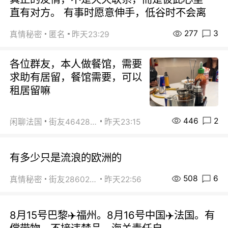
直有对方。 有事时愿意伸手，低谷时不会离
277
3
真情秘密
匿名
昨天23:29
各位群友，本人做餐馆，需要
求助有居留，餐馆需要，可以
租居留嘛
446
2
闲聊法国
街友46428878
昨天23:15
有多少只是流浪的欧洲的
508
6
真情秘密
街友28602925
昨天22:56
8月15号巴黎✈️福州。8月16号中国✈️法国。有