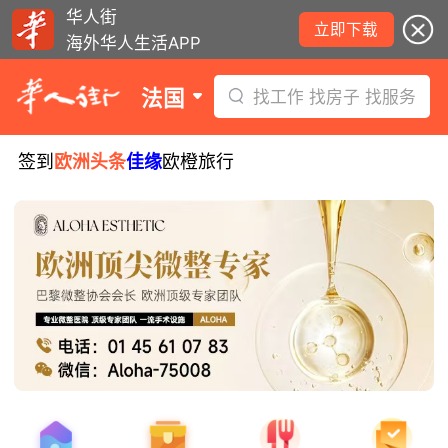
华人街
立即下载
海外华人生活APP
法国
找工作 找房子 找服务
签到
欧洲头条
佳缘
欧橙旅行