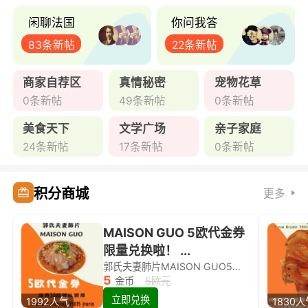
闲聊法国
你问我答
83条新帖
22条新帖
商家自荐区
真情秘密
宠物花草
0条新帖
49条新帖
0条新帖
美食天下
文学广场
亲子家庭
24条新帖
17条新帖
0条新帖
积分商城
更多
MAISON GUO 5欧代金券
限量兑换啦！ ...
郭氏夫妻肺片MAISON GUO5欧代金券限量兑换啦！
5
金币
5欧元
立即兑换
1992人气
1830