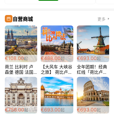
自营商城
更多
€108.00
€488.00
€693.00
起
起
起
荷兰 比利时 卢
【大风车 大峡谷
全年团期！经典
森堡 德国 法国
之旅】 荷比卢德
红线「荷比卢德
超爽玩遍西欧 循
法 巴黎上下 经
法」七天循环 五
环线 全程四星宾
典五国四日游
国 仅售99欧/人/
馆 108欧/人/天
488欧/人
天！巴黎上下！
包拼房~
€756.00
€693.00
€693.00
起
起
起