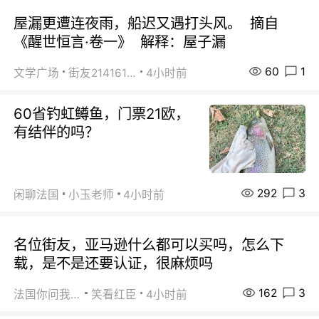
屋漏更遭连夜雨，船迟又遇打头风。 摘自
《醒世恒言·卷一》 解释：屋子漏
60
1
文学广场
街友21416156
4小时前
60省钓虹鳟鱼，门票21欧，
有结伴的吗？
292
3
闲聊法国
小玉老师
4小时前
名位街友，亚马逊什么都可以买吗，怎么下
载，是不是还要认证，很麻烦吗
162
3
法国你问我答
笑看红臣
4小时前