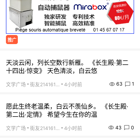
推广
天淡云闲，列长空数行新雁。 《长生殿·第二
十四出·惊变》 天色清淡，白云悠
63
1
文学广场
街友21416156
4小时前
愿此生终老温柔，白云不羡仙乡。 《长生殿·
第二出·定情》 希望今生在你的温
43
0
文学广场
街友21416156
4小时前