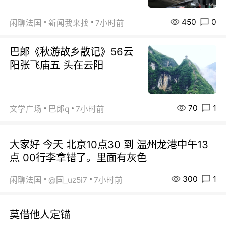
450
0
闲聊法国
新闻我来找
7小时前
巴郞《秋游故乡散记》56云
阳张飞庙五 头在云阳
70
1
文学广场
巴郞q
7小时前
大家好 今天 北京10点30 到 温州龙港中午13
点 00行李拿错了。里面有灰色
300
1
闲聊法国
@国_uz5i7
7小时前
莫借他人定锚