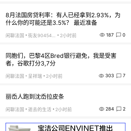
8月法国房贷利率：有人已经拿到2.93%，为
什么你的可能还是3.5%？ 最近准备
187
0
闲聊法国
街友90454511
2小时前
同胞们，巴黎4区Bred银行避免，我是受害
者，谷歌打分3,7分
303
7
闲聊法国
呈祥瑞
2小时前
丽岙人跑到沈岙拉皮条
284
2
闲聊法国
逝去的生活
2小时前