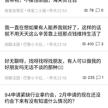
偿带物，不接违禁品，海关责任自
78
0
商家自荐区
林家二小姐
昨天22:53
我一直在想如果有人能养我就好了，这样的话
就不用天天这么辛苦靠上班那点钱维持生活了
410
3
闲聊法国
巴黎小卡拉咪
昨天22:19
好无聊呀，找呀找呀找朋友，有人可以做我的
好朋友吗无话不谈的那种😮‍💨
235
1
闲聊法国
巴黎小卡拉咪
昨天22:18
94申请紧缺行业拿约会，2月申请的现在还没
约会下来有没有知道什么情况的？