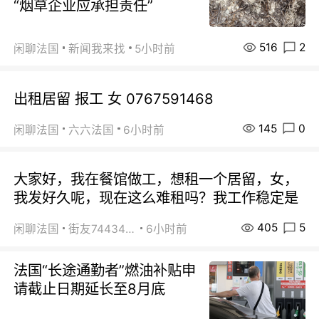
“烟草企业应承担责任”
516
2
闲聊法国
新闻我来找
5小时前
出租居留 报工 女 0767591468
145
0
闲聊法国
六六法国
6小时前
大家好，我在餐馆做工，想租一个居留，女，
我发好久呢，现在这么难租吗？我工作稳定是
405
5
闲聊法国
街友74434350
6小时前
法国“长途通勤者”燃油补贴申
请截止日期延长至8月底