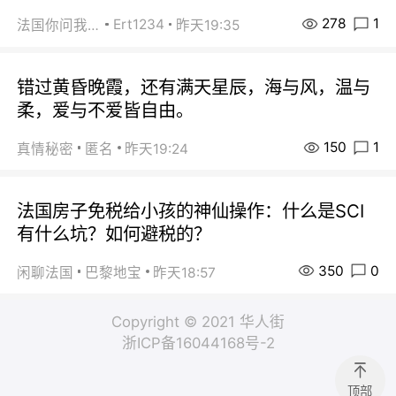
278
1
Ert1234
法国你问我答
昨天19:35
错过黄昏晚霞，还有满天星辰，海与风，温与
柔，爱与不爱皆自由。
150
1
真情秘密
匿名
昨天19:24
法国房子免税给小孩的神仙操作：什么是SCI
有什么坑？如何避税的？
350
0
闲聊法国
巴黎地宝
昨天18:57
Copyright © 2021 华人街
浙ICP备16044168号-2
顶部