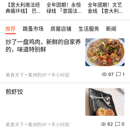
【意大利南法经
全年团期！永恒
全年团期！文艺
典循环线】 巴黎
绿线 「意国法
金线 【意大利一
上下 所有日期铁
南」巴黎上下 去
地】 循环7日游
发！ 全程四星级
意大利 南法 99
全程693欧/人起
推荐
跳蚤市场
房屋店铺
生活服务
新闻
宾馆 108欧/天起
欧/天起 ~包拼房
每周铁发！
全程756欧/位
炒了一盘鸡肉，新鲜的自家养
的，味道特别鲜
97
1
美食天下
美洲豹XF
半小时前
煎虾饺
62
0
美食天下
美洲豹XF
半小时前