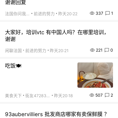
谢谢回复
337
1
法国你问我答
前进的努力
昨天20:22
大家好，培训vtc 有中国人吗？在哪里培训，
谢谢
221
0
闲聊法国
前进的努力
昨天20:21
吃饭🍽️
507
2
美食天下
街友472838572
昨天20:18
93aubervilliers 批发商店哪家有卖保鲜膜 ？