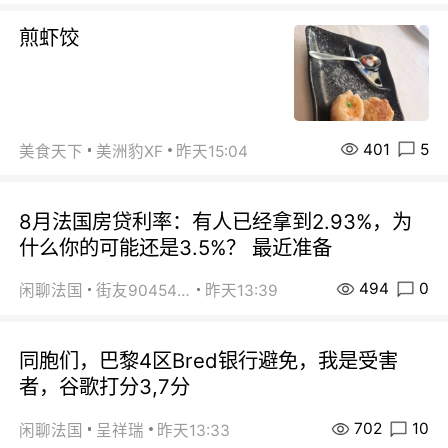
煎虾饺
401
5
美食天下
美洲豹XF
昨天15:04
8月法国房贷利率：有人已经拿到2.93%，为
什么你的可能还是3.5%？ 最近准备
494
0
闲聊法国
街友90454511
昨天13:39
同胞们，巴黎4区Bred银行避免，我是受害
者，谷歌打分3,7分
702
10
闲聊法国
呈祥瑞
昨天13:33