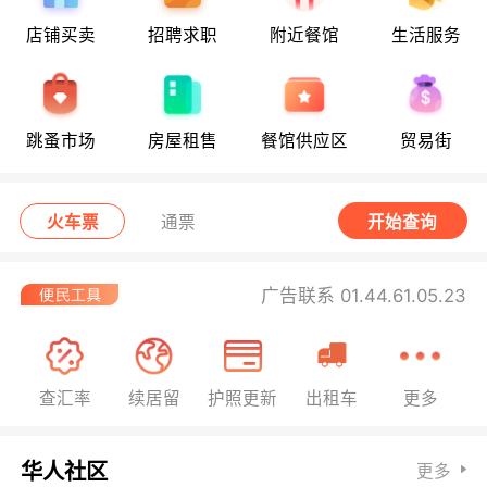
店铺买卖
招聘求职
附近餐馆
生活服务
跳蚤市场
房屋租售
餐馆供应区
贸易街
火车票
通票
开始查询
广告联系 01.44.61.05.23
查汇率
续居留
护照更新
出租车
更多
华人社区
更多