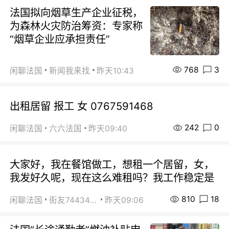
法国拟向烟草生产企业征税，
为森林火灾防治筹资：专家称
“烟草企业应承担责任”
768
3
闲聊法国
新闻我来找
昨天10:43
出租居留 报工 女 0767591468
242
0
闲聊法国
六六法国
昨天09:40
大家好，我在餐馆做工，想租一个居留，女，
我发好久呢，现在这么难租吗？我工作稳定是
810
18
闲聊法国
街友74434350
昨天09:06