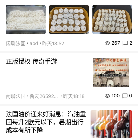
267
2
apd
闲聊法国
昨天18:52
正版授权 传奇手游
100
0
闲聊法国
街友26592800
昨天18:18
法国油价迎来好消息：汽油重
回每升2欧元以下，暑期出行
成本有所下降