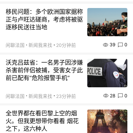
移民问题：多个欧洲国家据称
正与卢旺达磋商，考虑将被驱
逐移民送往当地
39
0
闲聊法国
新闻我来找
20分钟前
沃克吕兹省：一名男子因涉嫌
杀害前伴侣被捕，受害女子此
前已配有“危险报警手机”
28
0
闲聊法国
新闻我来找
23分钟前
全世界都在看巴黎上空的烟
火。但我更想带你看看 烟花
之下，这六种人