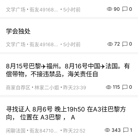
90
0
文学广场
街友49168527
5小时前
学会独处
72
0
文学广场
街友49168527
5小时前
8月15号巴黎✈️福州。8月16号中国✈️法国。有
偿带物，不接违禁品，海关责任自
115
0
商家自荐区
林家二小姐
昨天23:39
寻找证人 8月6号 晚上19h50 在A3往巴黎方
向， 位置在 A3巴黎 ， A
343
1
闲聊法国
街友84710671
昨天22:52