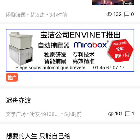
132
0
闲聊法国
楚汉唐
3小时前
推广
迟舟亦渡
101
1
文学广场
街友49168527
5小时前
想要的人生 只能自己给