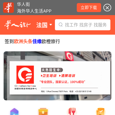
华人街
立即下载
海外华人生活APP
法国
找工作 找房子 找服务
签到
欧洲头条
佳缘
欧橙旅行