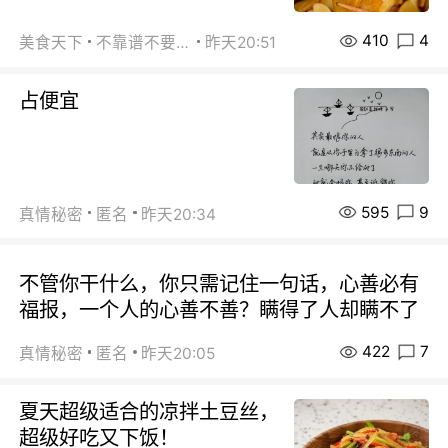
410
4
美食天下
不靠谱不要联系
昨天20:51
占便宜
595
9
真情秘密
匿名
昨天20:34
不管你干什么，你只需记住一句话，心善必有
福报，一个人的心善不善？瞒得了人却瞒不了
422
7
真情秘密
匿名
昨天20:05
夏天超级适合的凉拌土豆丝，
超级好吃又下饭！