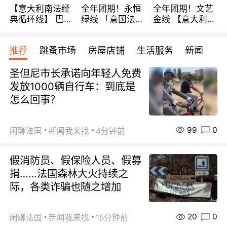
【意大利南法经
全年团期！永恒
全年团期！文艺
典循环线】 巴黎
绿线 「意国法
金线 【意大利一
上下 所有日期铁
南」巴黎上下 去
地】 循环7日游
发！ 全程四星级
意大利 南法 99
全程693欧/人起
推荐
跳蚤市场
房屋店铺
生活服务
新闻
宾馆 108欧/天起
欧/天起 ~包拼房
每周铁发！
全程756欧/位
圣但尼市长承诺向年轻人免费
发放1000辆自行车：到底是
怎么回事？
99
0
闲聊法国
新闻我来找
4分钟前
假消防员、假保险人员、假募
捐……法国森林大火持续之
际，各类诈骗也随之增加
20
0
闲聊法国
新闻我来找
15分钟前