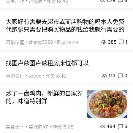
478
4
文学广场
楚汉唐
昨天16:45
大家好有需要去超市或商店购物的吗本人免费
代跑腿只需要把购买物品的钱给我就行需要的
385
1
zhang0958
闲聊法国
昨天16:29
找图卢兹图卢兹租房床位都可以
113
0
szydg
闲聊法国
昨天16:16
炒了一盘鸡肉，新鲜的自家养
的，味道特别鲜
484
6
美食天下
美洲豹XF
昨天15:05