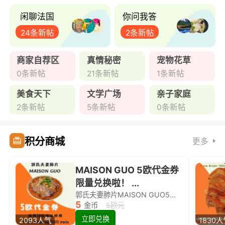
闲聊法国
你问我答
24条新帖
2条新帖
商家自荐区
真情秘密
宠物花草
0条新帖
21条新帖
1条新帖
美食天下
文学广场
亲子家庭
2条新帖
5条新帖
0条新帖
积分商城
更多
MAISON GUO 5欧代金券
限量兑换啦！ ...
郭氏夫妻肺片MAISON GUO5欧代金券限量兑换啦！
5
金币
5欧元
立即兑换
2093人气
1830