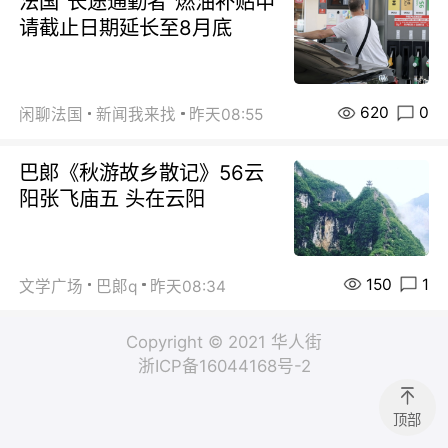
法国“长途通勤者”燃油补贴申
请截止日期延长至8月底
620
0
闲聊法国
新闻我来找
昨天08:55
巴郞《秋游故乡散记》56云
阳张飞庙五 头在云阳
150
1
文学广场
巴郞q
昨天08:34
Copyright © 2021 华人街
浙ICP备16044168号-2
顶部