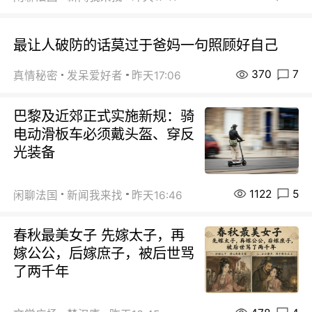
最让人破防的话莫过于爸妈一句照顾好自己
370
7
真情秘密
发呆爱好者
昨天17:06
巴黎及近郊正式实施新规：骑
电动滑板车必须戴头盔、穿反
光装备
1122
5
闲聊法国
新闻我来找
昨天16:46
春秋最美女子 先嫁太子，再
嫁公公，后嫁庶子，被后世骂
了两千年