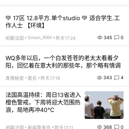
💚 17区 12.8平方.单个studio 💚 适合学生.工
作人士 【环境】
345
0
Simon_RIRIl
闲聊法国
昨天17:24
WQ多年以后，一个白发苍苍的老太太看着夕
阳，回忆着在意大利的那些年，那个略有情调
343
4
真情秘密
匿名
昨天17:18
法国高温持续：周日13省进入
橙色警戒，下周将迎大范围热
浪，局地再冲40℃
368
0
闲聊法国
新闻我来找
昨天17:11