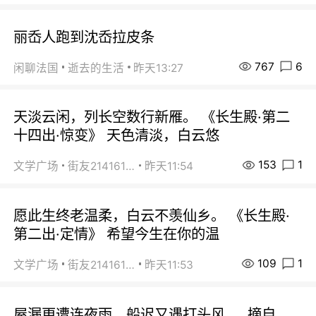
丽岙人跑到沈岙拉皮条
767
6
闲聊法国
逝去的生活
昨天13:27
天淡云闲，列长空数行新雁。 《长生殿·第二
十四出·惊变》 天色清淡，白云悠
153
1
文学广场
街友21416156
昨天11:54
愿此生终老温柔，白云不羡仙乡。 《长生殿·
第二出·定情》 希望今生在你的温
109
1
文学广场
街友21416156
昨天11:53
屋漏更遭连夜雨，船迟又遇打头风。 摘自