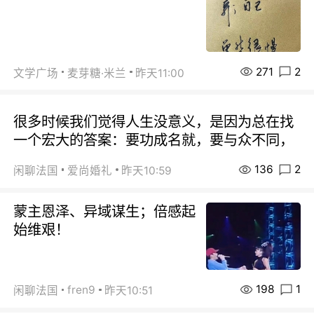
271
2
文学广场
麦芽糖·米兰
昨天11:00
很多时候我们觉得人生没意义，是因为总在找
一个宏大的答案：要功成名就，要与众不同，
136
2
闲聊法国
爱尚婚礼
昨天10:59
蒙主恩泽、异域谋生；倍感起
始维艰！
198
1
fren9
闲聊法国
昨天10:51