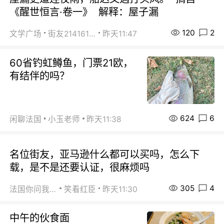
《醒世恒言·卷一》 解释：屋子漏
120
2
文学广场
街友21416156
昨天11:47
60省钓虹鳟鱼，门票21欧，
有结伴的吗？
624
6
闲聊法国
小玉老师
昨天11:38
名位街友，亚马逊什么都可以买吗，怎么下
载，是不是还要认证，很麻烦吗
305
4
法国你问我答
笑看红臣
昨天11:30
中午的伙食面