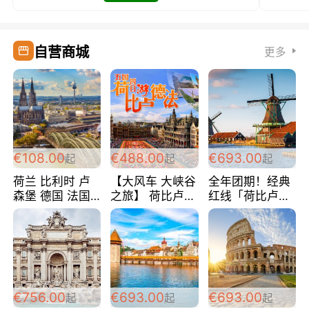
自营商城
更多
€108.00
€488.00
€693.00
起
起
起
荷兰 比利时 卢
【大风车 大峡谷
全年团期！经典
森堡 德国 法国
之旅】 荷比卢德
红线「荷比卢德
超爽玩遍西欧 循
法 巴黎上下 经
法」七天循环 五
环线 全程四星宾
典五国四日游
国 仅售99欧/人/
馆 108欧/人/天
488欧/人
天！巴黎上下！
包拼房~
€756.00
€693.00
€693.00
起
起
起