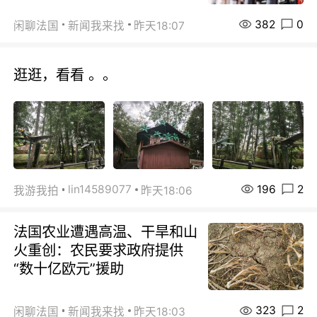
382
0
闲聊法国
新闻我来找
昨天18:07
逛逛，看看 。。
196
2
lin14589077
我游我拍
昨天18:06
法国农业遭遇高温、干旱和山
火重创：农民要求政府提供
“数十亿欧元”援助
323
2
闲聊法国
新闻我来找
昨天18:03