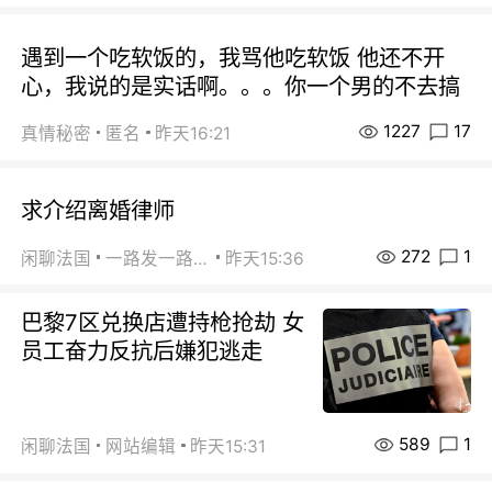
遇到一个吃软饭的，我骂他吃软饭 他还不开
心，我说的是实话啊。。。你一个男的不去搞
1227
17
真情秘密
匿名
昨天16:21
求介绍离婚律师
272
1
闲聊法国
一路发一路发
昨天15:36
巴黎7区兑换店遭持枪抢劫 女
员工奋力反抗后嫌犯逃走
589
1
闲聊法国
网站编辑
昨天15:31