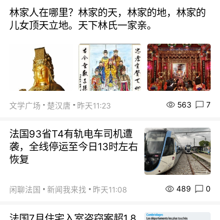
林家人在哪里？林家的天，林家的地，林家的
儿女顶天立地。天下林氏一家亲。
563
7
文学广场
楚汉唐
昨天11:23
法国93省T4有轨电车司机遭
袭，全线停运至今日13时左右
恢复
489
0
闲聊法国
新闻我来找
昨天11:08
法国7月住宅入室盗窃案超1.8