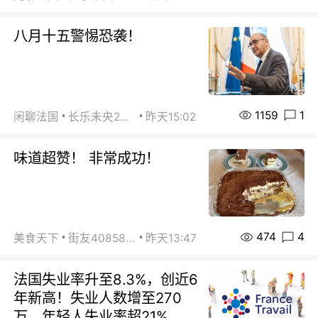
八月十五警惕恐袭！
1159
1
闲聊法国
长乐未央2015
昨天15:02
味道超赞！ 非常成功！
474
4
美食天下
街友40858442
昨天13:47
法国失业率升至8.3%，创近6
年新高！失业人数增至270
万，年轻人失业率超21%