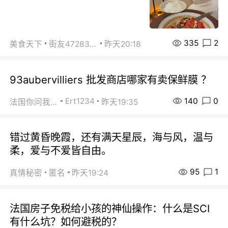
335
2
美食天下
街友472838572
昨天20:18
93aubervilliers 批发商店哪家有卖保鲜膜 ？
140
0
Ert1234
法国你问我答
昨天19:35
错过黄昏晚霞，还有满天星辰，海与风，温与
柔，爱与不爱皆自由。
95
1
真情秘密
匿名
昨天19:24
法国房子免税给小孩的神仙操作：什么是SCI
有什么坑？如何避税的？