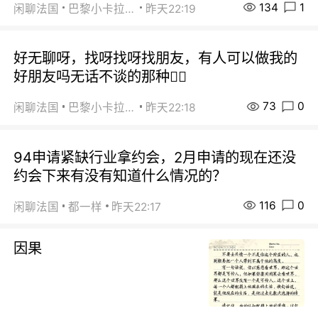
134
1
闲聊法国
巴黎小卡拉咪
昨天22:19
好无聊呀，找呀找呀找朋友，有人可以做我的
好朋友吗无话不谈的那种😮‍💨
73
0
闲聊法国
巴黎小卡拉咪
昨天22:18
94申请紧缺行业拿约会，2月申请的现在还没
约会下来有没有知道什么情况的？
116
0
闲聊法国
都一样
昨天22:17
因果