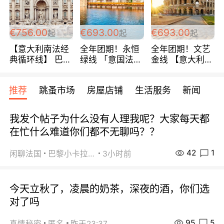
包拼房~
€756.00
€693.00
€693.00
起
起
起
【意大利南法经
全年团期！永恒
全年团期！文艺
典循环线】 巴黎
绿线 「意国法
金线 【意大利一
上下 所有日期铁
南」巴黎上下 去
地】 循环7日游
发！ 全程四星级
意大利 南法 99
全程693欧/人起
推荐
跳蚤市场
房屋店铺
生活服务
新闻
宾馆 108欧/天起
欧/天起 ~包拼房
每周铁发！
全程756欧/位
我发个帖子为什么没有人理我呢？大家每天都
在忙什么难道你们都不无聊吗？？
42
1
闲聊法国
巴黎小卡拉咪
3小时前
今天立秋了，凌晨的奶茶，深夜的酒，你们选
对了吗
95
5
真情秘密
匿名
昨天23:37