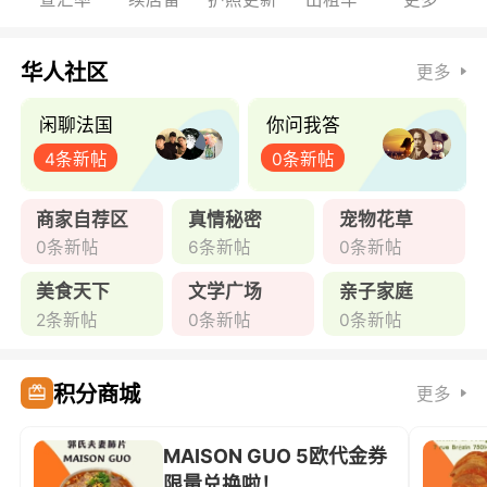
华人社区
更多
闲聊法国
你问我答
4条新帖
0条新帖
商家自荐区
真情秘密
宠物花草
0条新帖
6条新帖
0条新帖
美食天下
文学广场
亲子家庭
2条新帖
0条新帖
0条新帖
积分商城
更多
MAISON GUO 5欧代金券
限量兑换啦！ ...