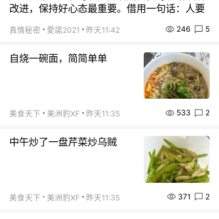
改进，保持好心态最重要。借用一句话：人要
246
5
真情秘密
愛諾2021
昨天11:42
自烧一碗面，简简单单
533
2
美食天下
美洲豹XF
昨天11:35
中午炒了一盘芹菜炒乌贼
371
2
美食天下
美洲豹XF
昨天11:35