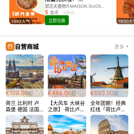
郭氏夫妻肺片MAISON GUO5欧代金券限量兑换啦！
5
金币
5欧元
立即兑换
1992人气
1830
自营商城
更多
€108.00
€488.00
€693.00
起
起
起
荷兰 比利时 卢
【大风车 大峡谷
全年团期！经典
森堡 德国 法国
之旅】 荷比卢德
红线「荷比卢德
超爽玩遍西欧 循
法 巴黎上下 经
法」七天循环 五
环线 全程四星宾
典五国四日游
国 仅售99欧/人/
馆 108欧/人/天
488欧/人
天！巴黎上下！