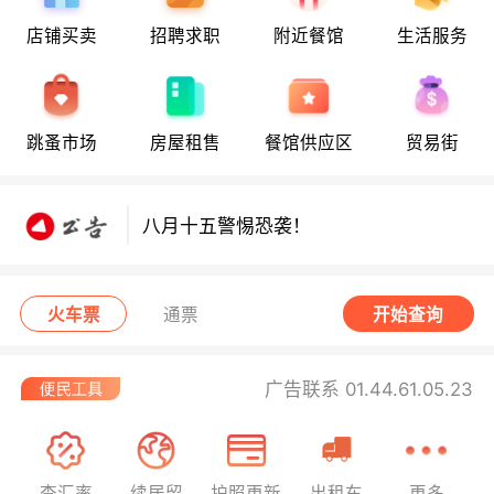
店铺买卖
招聘求职
附近餐馆
生活服务
八月十五警惕恐袭！
跳蚤市场
房屋租售
餐馆供应区
贸易街
八月十五警惕恐袭！
八月十五警惕恐袭！
火车票
通票
开始查询
广告联系 01.44.61.05.23
查汇率
续居留
护照更新
出租车
更多