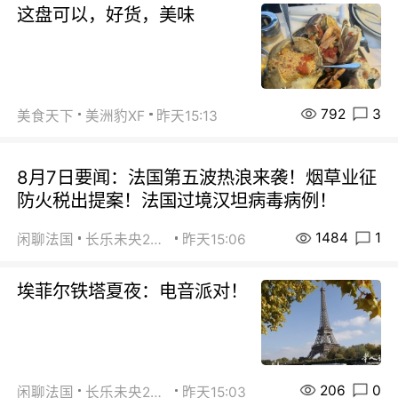
这盘可以，好货，美味
792
3
美食天下
美洲豹XF
昨天15:13
8月7日要闻：法国第五波热浪来袭！烟草业征
防火税出提案！法国过境汉坦病毒病例！
1484
1
闲聊法国
长乐未央2015
昨天15:06
埃菲尔铁塔夏夜：电音派对！
206
0
闲聊法国
长乐未央2015
昨天15:03