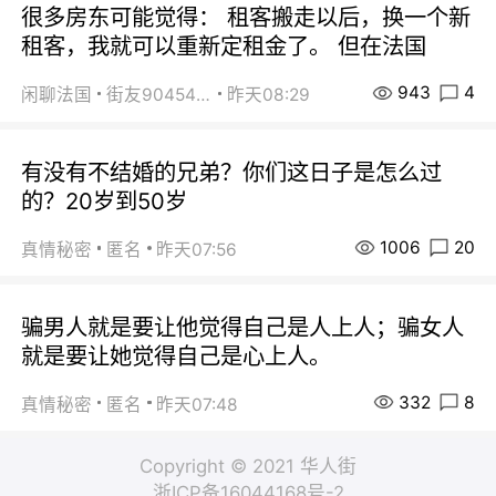
很多房东可能觉得： 租客搬走以后，换一个新
租客，我就可以重新定租金了。 但在法国
943
4
闲聊法国
街友90454511
昨天08:29
有没有不结婚的兄弟？你们这日子是怎么过
的？20岁到50岁
1006
20
真情秘密
匿名
昨天07:56
骗男人就是要让他觉得自己是人上人；骗女人
就是要让她觉得自己是心上人。
332
8
真情秘密
匿名
昨天07:48
Copyright © 2021 华人街
浙ICP备16044168号-2