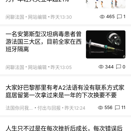
465
1
闲聊法国
网站编辑
昨天13:30
一名安第斯型汉坦病毒患者曾
游法国三大区，目前全家在西
班牙隔离
344
0
闲聊法国
网站编辑
昨天13:05
大家好巴黎那里有考A2法语有没有联系方式家
庭居留第一次拿过来是一年的下次换要不要
556
11
法国你问我答
付出与回报
昨天12:24
人生只不过是在每次挫折后成长，每次错误后