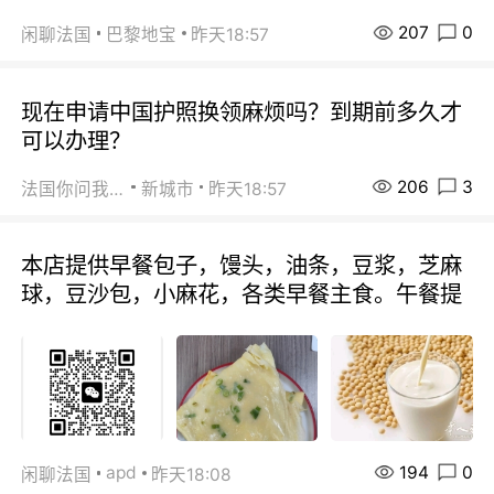
207
0
闲聊法国
巴黎地宝
昨天18:57
现在申请中国护照换领麻烦吗？到期前多久才
可以办理？
206
3
法国你问我答
新城市
昨天18:57
本店提供早餐包子，馒头，油条，豆浆，芝麻
球，豆沙包，小麻花，各类早餐主食。午餐提
194
0
apd
闲聊法国
昨天18:08