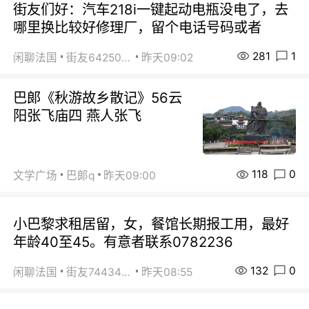
街友们好：汽车218i一键起动电瓶没电了，去
哪里换比较好修理厂，留个电话号码或者
281
1
闲聊法国
街友64250024
昨天09:02
巴郞《秋游故乡散记》56云
阳张飞庙四 燕人张飞
118
0
文学广场
巴郞q
昨天09:00
小巴黎求租居留，女，餐馆长期报工用，最好
年龄40至45。有意者联系0782236
132
0
闲聊法国
街友74434350
昨天08:55