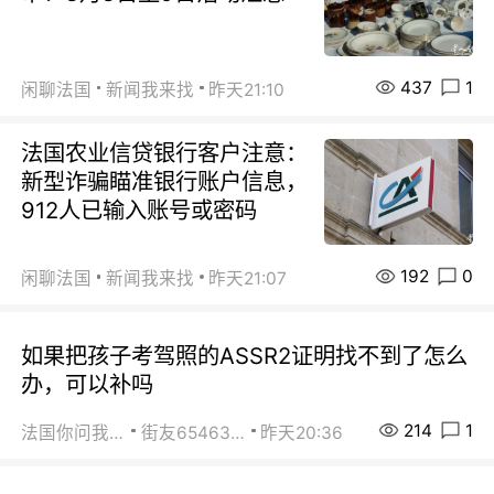
437
1
闲聊法国
新闻我来找
昨天21:10
法国农业信贷银行客户注意：
新型诈骗瞄准银行账户信息，
912人已输入账号或密码
192
0
闲聊法国
新闻我来找
昨天21:07
如果把孩子考驾照的ASSR2证明找不到了怎么
办，可以补吗
214
1
法国你问我答
街友65463281
昨天20:36