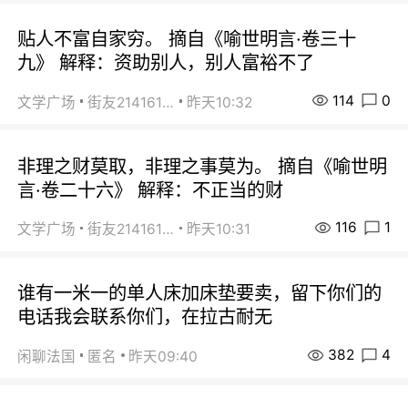
贴人不富自家穷。 摘自《喻世明言·卷三十
九》 解释：资助别人，别人富裕不了
114
0
文学广场
街友21416156
昨天10:32
非理之财莫取，非理之事莫为。 摘自《喻世明
言·卷二十六》 解释：不正当的财
116
1
文学广场
街友21416156
昨天10:31
谁有一米一的单人床加床垫要卖，留下你们的
电话我会联系你们，在拉古耐无
382
4
闲聊法国
匿名
昨天09:40