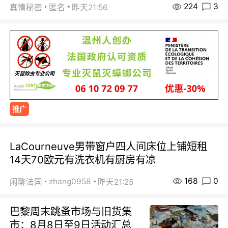
224
3
真情秘密
匿名
昨天21:56
推广
LaCourneuve男带窗户四人间床位上铺短租
14天70欧元有洗衣机有厨房有凉
168
0
zhang0958
闲聊法国
昨天21:25
巴黎周末跳蚤市场与旧货集
市：8月8日至9日活动汇总