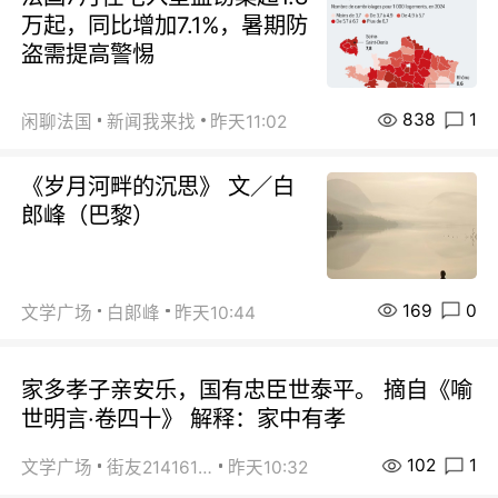
万起，同比增加7.1%，暑期防
盗需提高警惕
838
1
闲聊法国
新闻我来找
昨天11:02
《岁月河畔的沉思》 文／白
郎峰（巴黎）
169
0
文学广场
白郞峰
昨天10:44
家多孝子亲安乐，国有忠臣世泰平。 摘自《喻
世明言·卷四十》 解释：家中有孝
102
1
文学广场
街友21416156
昨天10:32