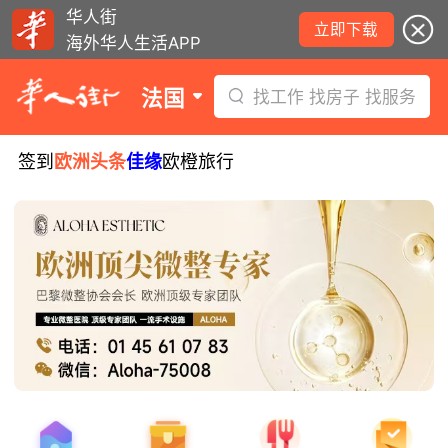
华人街
立即下载
海外华人生活APP
法国
找工作 找房子 找服务
签到
欧洲头条
佳缘
欧橙旅行