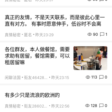
真正的友情，不是天天联系，而是彼此心里一
直有对方。 有事时愿意伸手，低谷时不会离
90
1
真情秘密
匿名
昨天23:29
各位群友，本人做餐馆，需要
求助有居留，餐馆需要，可以
租居留嘛
113
0
闲聊法国
街友46428878
昨天23:15
有多少只是流浪的欧洲的
128
0
真情秘密
街友28602925
昨天22:56