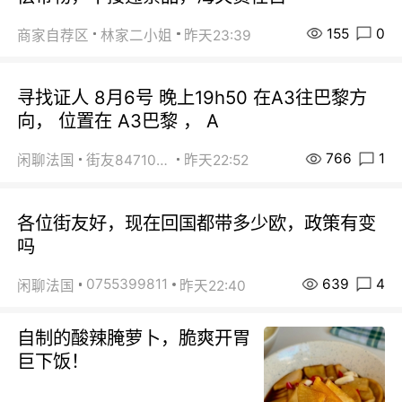
155
0
商家自荐区
林家二小姐
昨天23:39
寻找证人 8月6号 晚上19h50 在A3往巴黎方
向， 位置在 A3巴黎 ， A
766
1
闲聊法国
街友84710671
昨天22:52
各位街友好，现在回国都带多少欧，政策有变
吗
639
4
0755399811
闲聊法国
昨天22:40
自制的酸辣腌萝卜，脆爽开胃
巨下饭！