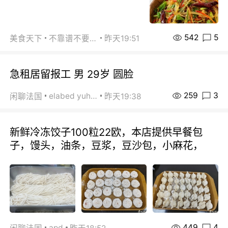
542
5
美食天下
不靠谱不要联系
昨天19:51
急租居留报工 男 29岁 圆脸
259
3
elabed yuhua
闲聊法国
昨天19:38
新鲜冷冻饺子100粒22欧，本店提供早餐包
子，馒头，油条，豆浆，豆沙包，小麻花，
449
4
apd