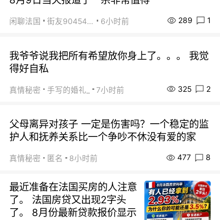
289
1
闲聊法国
街友90454511
6小时前
我爷爷说我把所有希望放你身上了。。。 我觉
得好自私
325
2
真情秘密
手写的婚礼_
7小时前
父母离异对孩子 一定是伤害吗？一个稳定的监
护人和抚养关系比一个争吵不休没有爱的家
477
8
真情秘密
匿名
8小时前
最近准备在法国买房的人注意
了。 法国房贷又出现2字头
了。 8月份最新贷款报价显示