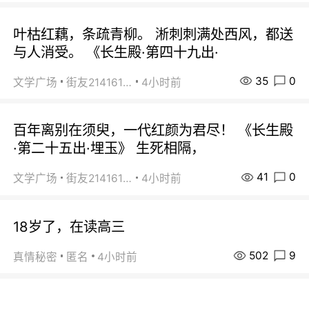
叶枯红藕，条疏青柳。 淅刺刺满处西风，都送
与人消受。 《长生殿·第四十九出·
35
0
文学广场
街友21416156
4小时前
百年离别在须臾，一代红颜为君尽！ 《长生殿
·第二十五出·埋玉》 生死相隔，
41
0
文学广场
街友21416156
4小时前
18岁了，在读高三
502
9
真情秘密
匿名
4小时前