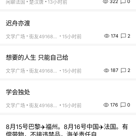
322
0
闲聊法国
楚汉唐
13小时前
迟舟亦渡
174
2
文学广场
街友49168527
15小时前
想要的人生 只能自己给
187
2
文学广场
街友49168527
15小时前
学会独处
176
0
文学广场
街友49168527
15小时前
8月15号巴黎✈️福州。8月16号中国✈️法国。有
偿带物，不接违禁品，海关责任自