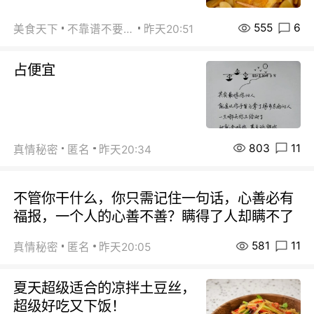
555
6
美食天下
不靠谱不要联系
昨天20:51
占便宜
803
11
真情秘密
匿名
昨天20:34
不管你干什么，你只需记住一句话，心善必有
福报，一个人的心善不善？瞒得了人却瞒不了
581
11
真情秘密
匿名
昨天20:05
夏天超级适合的凉拌土豆丝，
超级好吃又下饭！