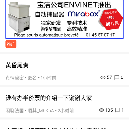
推广
黄昏尾奏
57
0
真情秘密
匿名
1小时前
谁有办半价票的介绍一下谢谢大家
105
1
闲聊法国
顺其_MhKhA
2小时前