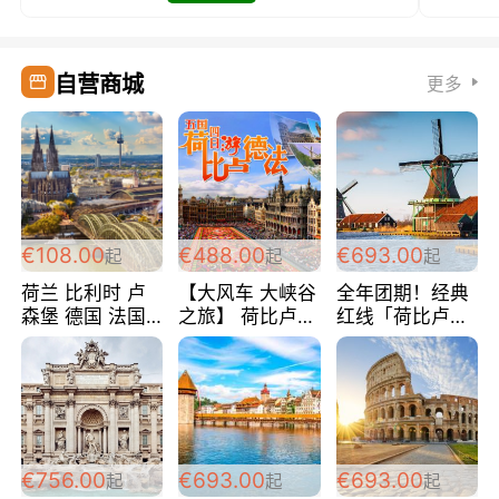
自营商城
更多
€108.00
€488.00
€693.00
起
起
起
荷兰 比利时 卢
【大风车 大峡谷
全年团期！经典
森堡 德国 法国
之旅】 荷比卢德
红线「荷比卢德
超爽玩遍西欧 循
法 巴黎上下 经
法」七天循环 五
环线 全程四星宾
典五国四日游
国 仅售99欧/人/
馆 108欧/人/天
488欧/人
天！巴黎上下！
包拼房~
€756.00
€693.00
€693.00
起
起
起