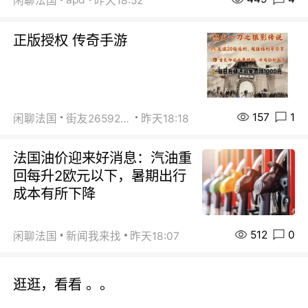
闲聊法国
昨天18:52
正版授权 传奇手游
157
1
闲聊法国
街友26592800
昨天18:18
法国油价迎来好消息：汽油重
回每升2欧元以下，暑期出行
成本有所下降
512
0
闲聊法国
新闻我来找
昨天18:07
逛逛，看看 。。