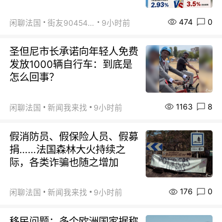
474
0
闲聊法国
街友90454511
9小时前
圣但尼市长承诺向年轻人免费
发放1000辆自行车：到底是
怎么回事？
1163
8
闲聊法国
新闻我来找
9小时前
假消防员、假保险人员、假募
捐……法国森林大火持续之
际，各类诈骗也随之增加
176
0
闲聊法国
新闻我来找
9小时前
移民问题：多个欧洲国家据称