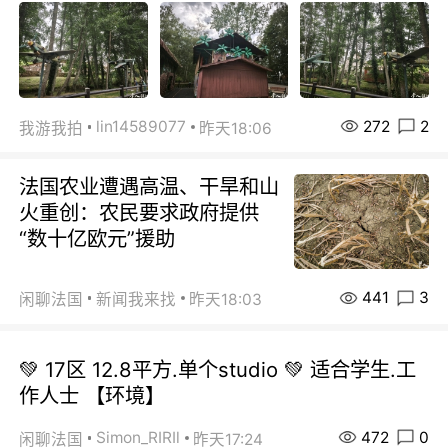
272
2
lin14589077
我游我拍
昨天18:06
法国农业遭遇高温、干旱和山
火重创：农民要求政府提供
“数十亿欧元”援助
441
3
闲聊法国
新闻我来找
昨天18:03
💚 17区 12.8平方.单个studio 💚 适合学生.工
作人士 【环境】
472
0
Simon_RIRIl
闲聊法国
昨天17:24