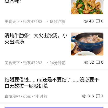
香入味！
43
0
美食天下
街友472838572
18分钟前
清炖牛肋条：大火出浓汤，小
火出清汤
52
0
美食天下
街友472838572
24分钟前
结婚要借钱……na还是不要结了……没必要平
白无故拉一屁股饥荒
316
7
dbis
真情秘密
1小时前