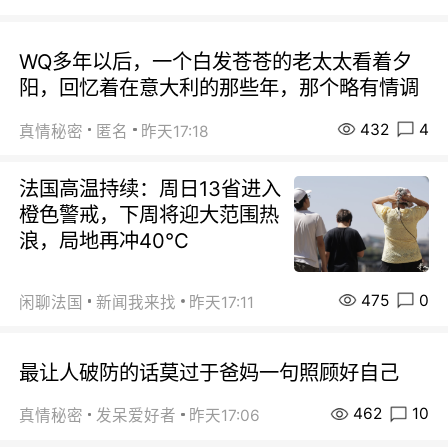
WQ多年以后，一个白发苍苍的老太太看着夕
阳，回忆着在意大利的那些年，那个略有情调
432
4
真情秘密
匿名
昨天17:18
法国高温持续：周日13省进入
橙色警戒，下周将迎大范围热
浪，局地再冲40℃
475
0
闲聊法国
新闻我来找
昨天17:11
最让人破防的话莫过于爸妈一句照顾好自己
462
10
真情秘密
发呆爱好者
昨天17:06