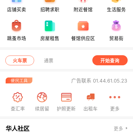
店铺买卖
招聘求职
附近餐馆
生活服务
跳蚤市场
房屋租售
餐馆供应区
贸易街
火车票
通票
开始查询
广告联系 01.44.61.05.23
查汇率
续居留
护照更新
出租车
更多
华人社区
更多