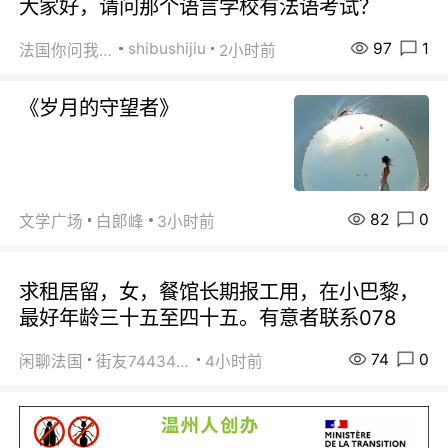
大家好，请问那个语言学校有法语考试？
97
1
shibushijiu
法国你问我答
2小时前
《岁月的守望者》
82
0
文学广场
白郞峰
3小时前
求租居留，女，餐馆长期报工用，在小巴黎，
最好年龄三十五至四十五。有意者联系078
74
0
闲聊法国
街友74434350
4小时前