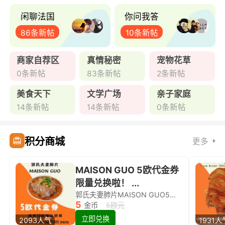
闲聊法国
你问我答
86条新帖
10条新帖
商家自荐区
真情秘密
宠物花草
0条新帖
83条新帖
2条新帖
美食天下
文学广场
亲子家庭
14条新帖
14条新帖
0条新帖
积分商城
更多
MAISON GUO 5欧代金券
限量兑换啦！ ...
郭氏夫妻肺片MAISON GUO5欧代金券限量兑换啦！
5
金币
5欧元
立即兑换
2093人气
1931人