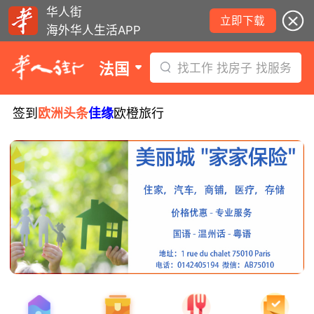
华人街
立即下载
海外华人生活APP
法国
找工作 找房子 找服务
签到
欧洲头条
佳缘
欧橙旅行