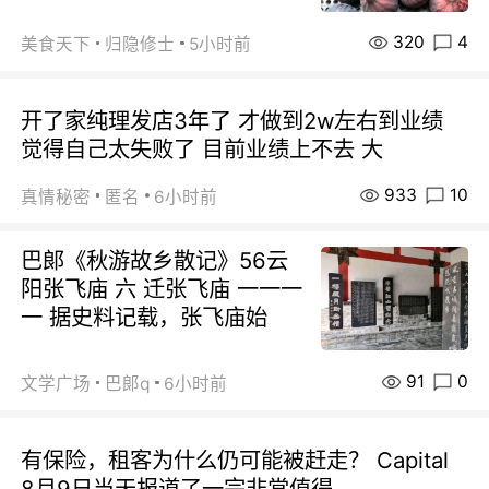
320
4
美食天下
归隐修士
5小时前
开了家纯理发店3年了 才做到2w左右到业绩
觉得自己太失败了 目前业绩上不去 大
933
10
真情秘密
匿名
6小时前
巴郞《秋游故乡散记》56云
阳张飞庙 六 迁张飞庙 一一一
一 据史料记载，张飞庙始
91
0
文学广场
巴郞q
6小时前
有保险，租客为什么仍可能被赶走？ Capital
8月9日当天报道了一宗非常值得