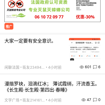
推广
大家一定要有安全意识。
601
6
闲聊法国
街友23494008
4小时前
漫揩罗袂，泪滴红冰； 薄试霞绡，汗流香玉。
《长生殿·长生殿·第四出·春睡》
47
0
文学广场
街友21416156
4小时前