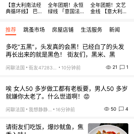
【意大利南法经
全年团期！永恒
全年团期！文艺
典循环线】 巴黎
绿线 「意国法
金线 【意大利一
上下 所有日期铁
南」巴黎上下 去
地】 循环7日游
发！ 全程四星级
意大利 南法 99
全程693欧/人起
推荐
跳蚤市场
房屋店铺
生活服务
新闻
宾馆 108欧/天起
欧/天起 ~包拼房
每周铁发！
全程756欧/位
多吃“五黑”，头发真的会黑！已经白了的头发
再长出来的就是黑色！ 街友们，黑米、黑
21
1
闲聊法国
街友472838572
10分钟前
唉 女人50 多岁做工都有老板要，男人50 多岁
就嫌你太老了。什么世道啊！😡
50
4
闲聊法国
我想静静…
16分钟前
请街友们吃饭，爆炒鱿鱼，焦