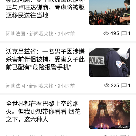
正与卢旺达磋商，考虑将被驱
逐移民送往当地
495
1
闲聊法国
新闻我来找
9小时前
沃克吕兹省：一名男子因涉嫌
杀害前伴侣被捕，受害女子此
前已配有“危险报警手机”
225
1
闲聊法国
新闻我来找
9小时前
全世界都在看巴黎上空的烟
火。但我更想带你看看 烟花
之下，这六种人