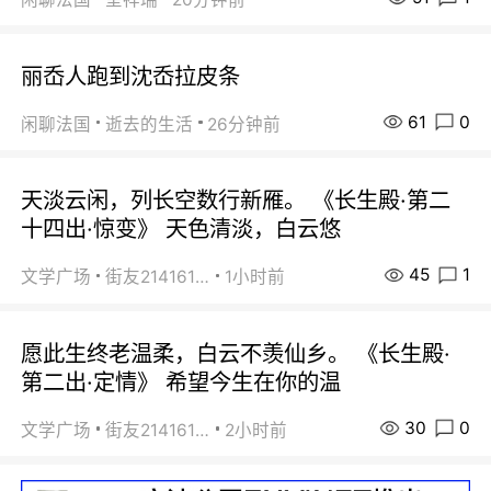
丽岙人跑到沈岙拉皮条
61
0
闲聊法国
逝去的生活
26分钟前
天淡云闲，列长空数行新雁。 《长生殿·第二
十四出·惊变》 天色清淡，白云悠
45
1
文学广场
街友21416156
1小时前
愿此生终老温柔，白云不羡仙乡。 《长生殿·
第二出·定情》 希望今生在你的温
30
0
文学广场
街友21416156
2小时前