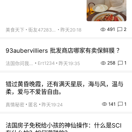
491
2
美食天下
街友472838572
昨天20:18
93aubervilliers 批发商店哪家有卖保鲜膜 ？
258
1
Ert1234
法国你问我答
昨天19:35
错过黄昏晚霞，还有满天星辰，海与风，温与
柔，爱与不爱皆自由。
141
1
真情秘密
匿名
昨天19:24
法国房子免税给小孩的神仙操作：什么是SCI