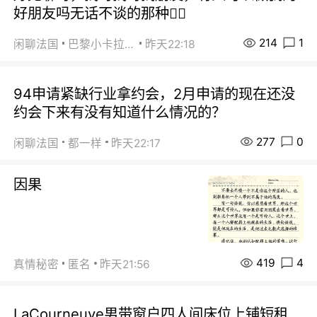
好朋友吗无话不谈的那种😮‍💨
214
1
闲聊法国
巴黎小卡拉咪
昨天22:18
94申请紧缺行业拿约会，2月申请的现在还没
约会下来有没有知道什么情况的？
277
0
闲聊法国
都一样
昨天22:17
因果
419
4
真情秘密
匿名
昨天21:56
LaCourneuve男带窗户四人间床位上铺短租