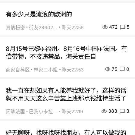
有多少只是流浪的欧洲的
472
5
真情秘密
街友28602925
昨天22:56
8月15号巴黎✈️福州。8月16号中国✈️法国。有
偿带物，不接违禁品，海关责任自
75
0
商家自荐区
林家二小姐
昨天22:53
我一直在想如果有人能养我就好了，这样的话
就不用天天这么辛苦靠上班那点钱维持生活了
383
3
闲聊法国
巴黎小卡拉咪
昨天22:19
好无聊呀，找呀找呀找朋友，有人可以做我的