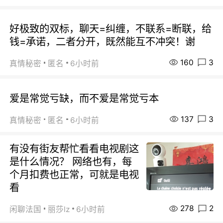
好极致的双标，聊天=纠缠，不联系=断联，给
钱=承诺，二者分开，既然能互不冲突！谢
160
3
真情秘密
匿名
6小时前
爱是常觉亏缺，而不爱是常觉亏本
137
3
真情秘密
匿名
6小时前
有没有街友帮忙看看电视剧这
是什么情况？ 网络也有，每
个月扣费也正常，可就是电视
看
278
2
闲聊法国
丽莎lz
6小时前