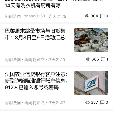
14天有洗衣机有厨房有凉
304
0
zhang0958
闲聊法国
昨天21:25
巴黎周末跳蚤市场与旧货集
市：8月8日至9日活动汇总
685
1
闲聊法国
新闻我来找
昨天21:10
法国农业信贷银行客户注意：
新型诈骗瞄准银行账户信息，
912人已输入账号或密码
387
0
闲聊法国
新闻我来找
昨天21:07