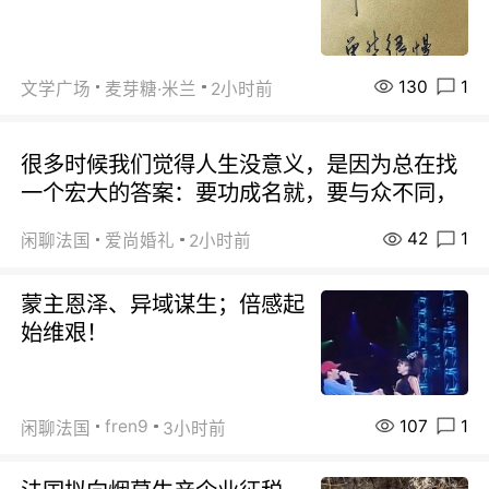
130
1
文学广场
麦芽糖·米兰
2小时前
很多时候我们觉得人生没意义，是因为总在找
一个宏大的答案：要功成名就，要与众不同，
42
1
闲聊法国
爱尚婚礼
2小时前
蒙主恩泽、异域谋生；倍感起
始维艰！
107
1
fren9
闲聊法国
3小时前