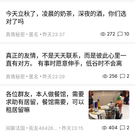
今天立秋了，凌晨的奶茶，深夜的酒，你们选
对了吗
272
10
真情秘密
匿名
昨天23:37
真正的友情，不是天天联系，而是彼此心里一
直有对方。 有事时愿意伸手，低谷时不会离
256
2
真情秘密
匿名
昨天23:29
各位群友，本人做餐馆，需要
求助有居留，餐馆需要，可以
租居留嘛
404
2
闲聊法国
街友46428878
昨天23:15