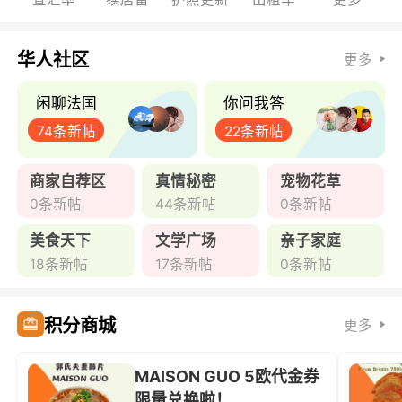
华人社区
更多
闲聊法国
你问我答
74条新帖
22条新帖
商家自荐区
真情秘密
宠物花草
0条新帖
44条新帖
0条新帖
美食天下
文学广场
亲子家庭
18条新帖
17条新帖
0条新帖
积分商城
更多
MAISON GUO 5欧代金券
限量兑换啦！ ...