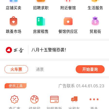
店铺买卖
招聘求职
附近餐馆
生活服务
八月十五警惕恐袭！
跳蚤市场
房屋租售
餐馆供应区
贸易街
八月十五警惕恐袭！
八月十五警惕恐袭！
火车票
通票
开始查询
广告联系 01.44.61.05.23
查汇率
续居留
护照更新
出租车
更多