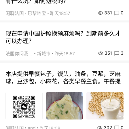
有什么坑？如何避税的？
331
0
闲聊法国
巴黎地宝
昨天18:57
现在申请中国护照换领麻烦吗？到期前多久才
可以办理？
351
3
法国你问我答
新城市
昨天18:57
本店提供早餐包子，馒头，油条，豆浆，芝麻
球，豆沙包，小麻花，各类早餐主食。午餐提
302
0
apd
闲聊法国
昨天18:08