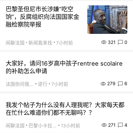
巴黎圣但尼市长涉嫌“吃空
饷”，反腐组织向法国国家金
融检察院举报
321
0
闲聊法国
新闻我来找
7小时前
大家好，请问16岁高中孩子rentree scolaire
的补助怎么申请
279
6
法国你问我答
逆行
7小时前
我发个帖子为什么没有人理我呢？大家每天都
在忙什么难道你们都不无聊吗？？
271
4
闲聊法国
巴黎小卡拉咪
13小时前