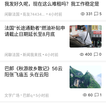
我发好久呢，现在这么难租吗？我工作稳定是
331
5
闲聊法国
街友74434350
4小时前
法国“长途通勤者”燃油补贴申
请截止日期延长至8月底
400
0
闲聊法国
新闻我来找
4小时前
巴郞《秋游故乡散记》56云
阳张飞庙五 头在云阳
60
1
文学广场
巴郞q
5小时前