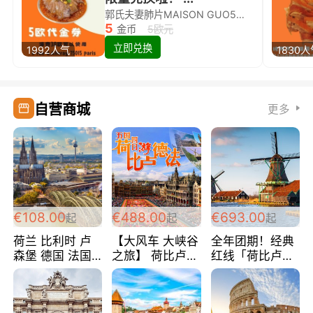
郭氏夫妻肺片MAISON GUO5欧代金券限量兑换啦！
5
金币
5欧元
立即兑换
1992人气
1830
自营商城
更多
€108.00
€488.00
€693.00
起
起
起
荷兰 比利时 卢
【大风车 大峡谷
全年团期！经典
森堡 德国 法国
之旅】 荷比卢德
红线「荷比卢德
超爽玩遍西欧 循
法 巴黎上下 经
法」七天循环 五
环线 全程四星宾
典五国四日游
国 仅售99欧/人/
馆 108欧/人/天
488欧/人
天！巴黎上下！