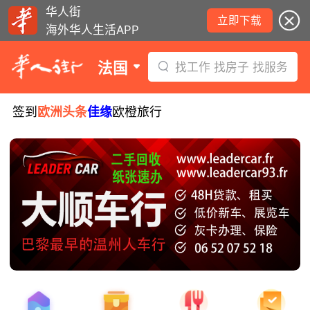
华人街
立即下载
海外华人生活APP
法国
找工作 找房子 找服务
签到
欧洲头条
佳缘
欧橙旅行