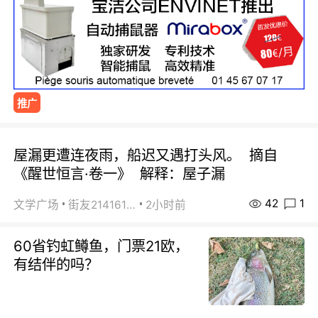
推广
屋漏更遭连夜雨，船迟又遇打头风。 摘自
《醒世恒言·卷一》 解释：屋子漏
42
1
文学广场
街友21416156
2小时前
60省钓虹鳟鱼，门票21欧，
有结伴的吗？