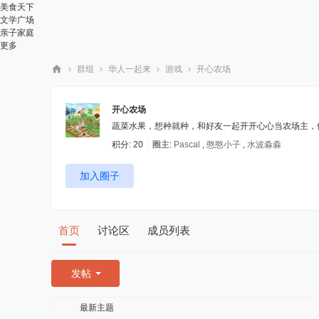
美食天下
文学广场
亲子家庭
更多
›
群组
›
华人一起来
›
游戏
›
开心农场
华
人
开心农场
蔬菜水果，想种就种，和好友一起开开心心当农场主，偶
街
积分: 20
|
圈主:
Pascal
,
憨憨小子
,
水波淼淼
网
加入圈子
首页
讨论区
成员列表
发帖
最新主题