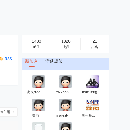
1488
1320
21
帖子
成员
排名
RSS
新加入
活跃成员
街友92262720
wz2558
fe0818ng
有主题
潇雨
maresty
淘宝海外代充