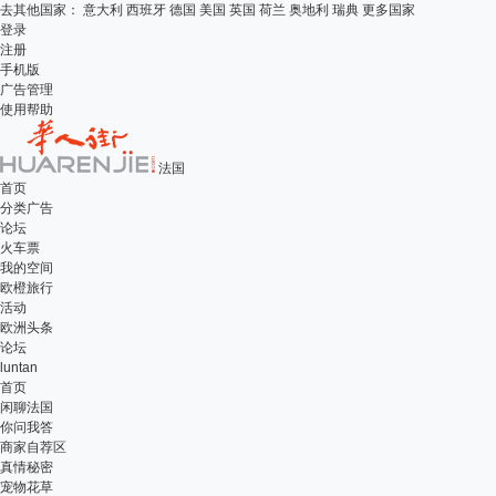
去其他国家：
意大利
西班牙
德国
美国
英国
荷兰
奥地利
瑞典
更多国家
登录
注册
手机版
广告管理
使用帮助
法国
首页
分类广告
论坛
火车票
我的空间
欧橙旅行
活动
欧洲头条
论坛
luntan
首页
闲聊法国
你问我答
商家自荐区
真情秘密
宠物花草