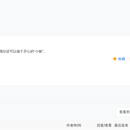
尔还可以做个开心的“小偷”。
收藏
|
查看所
作者/时间
回复/查看
最后发表