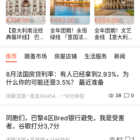
包拼房~
€756.00
€693.00
€693.00
起
起
起
【意大利南法经
全年团期！永恒
全年团期！文艺
典循环线】 巴黎
绿线 「意国法
金线 【意大利一
上下 所有日期铁
南」巴黎上下 去
地】 循环7日游
发！ 全程四星级
意大利 南法 99
全程693欧/人起
推荐
跳蚤市场
房屋店铺
生活服务
新闻
宾馆 108欧/天起
欧/天起 ~包拼房
每周铁发！
全程756欧/位
8月法国房贷利率：有人已经拿到2.93%，为
什么你的可能还是3.5%？ 最近准备
38
0
闲聊法国
街友90454511
18分钟前
同胞们，巴黎4区Bred银行避免，我是受害
者，谷歌打分3,7分
62
1
闲聊法国
呈祥瑞
24分钟前