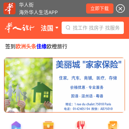
华人街
立即下载
海外华人生活APP
法国
找工作 找房子 找服务
签到
欧洲头条
佳缘
欧橙旅行