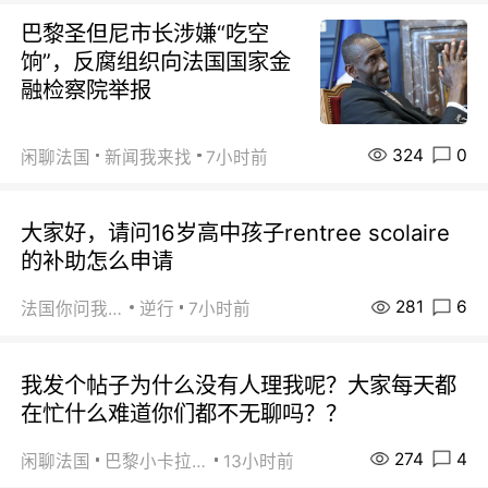
巴黎圣但尼市长涉嫌“吃空
饷”，反腐组织向法国国家金
融检察院举报
324
0
闲聊法国
新闻我来找
7小时前
大家好，请问16岁高中孩子rentree scolaire
的补助怎么申请
281
6
法国你问我答
逆行
7小时前
我发个帖子为什么没有人理我呢？大家每天都
在忙什么难道你们都不无聊吗？？
274
4
闲聊法国
巴黎小卡拉咪
13小时前