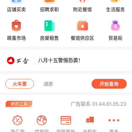
店铺买卖
招聘求职
附近餐馆
生活服务
跳蚤市场
房屋租售
餐馆供应区
贸易街
八月十五警惕恐袭！
八月十五警惕恐袭！
八月十五警惕恐袭！
火车票
通票
开始查询
广告联系 01.44.61.05.23
查汇率
续居留
护照更新
出租车
更多