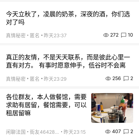
今天立秋了，凌晨的奶茶，深夜的酒，你们选
对了吗
272
10
真情秘密
匿名
昨天23:37
真正的友情，不是天天联系，而是彼此心里一
直有对方。 有事时愿意伸手，低谷时不会离
256
2
真情秘密
匿名
昨天23:29
各位群友，本人做餐馆，需要
求助有居留，餐馆需要，可以
租居留嘛
407
2
闲聊法国
街友46428878
昨天23:15