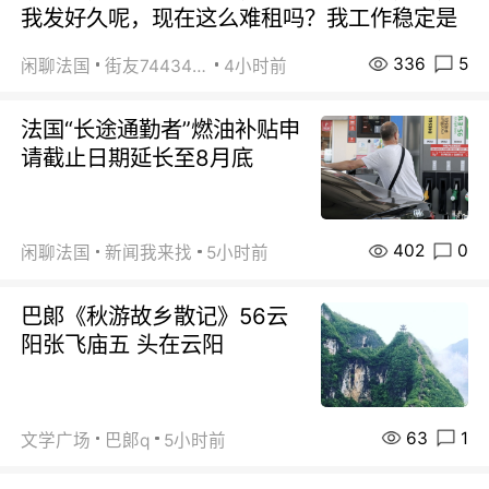
我发好久呢，现在这么难租吗？我工作稳定是
336
5
闲聊法国
街友74434350
4小时前
法国“长途通勤者”燃油补贴申
请截止日期延长至8月底
402
0
闲聊法国
新闻我来找
5小时前
巴郞《秋游故乡散记》56云
阳张飞庙五 头在云阳
63
1
文学广场
巴郞q
5小时前