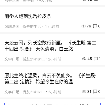
丽岙人跑到沈岙拉皮条
76
0
闲聊法国
逝去的生活
半小时前
天淡云闲，列长空数行新雁。 《长生殿·第二
十四出·惊变》 天色清淡，白云悠
45
1
文学广场
街友21416156
2小时前
愿此生终老温柔，白云不羡仙乡。 《长生殿·
第二出·定情》 希望今生在你的温
31
0
文学广场
街友21416156
2小时前