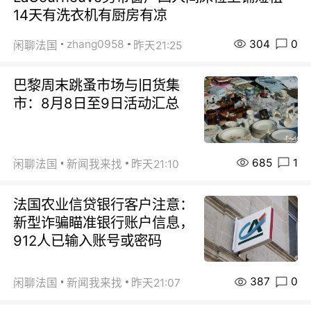
14天有洗衣机有厨房有凉
304
0
zhang0958
闲聊法国
昨天21:25
巴黎周末跳蚤市场与旧货集
市：8月8日至9日活动汇总
685
1
闲聊法国
新闻我来找
昨天21:10
法国农业信贷银行客户注意：
新型诈骗瞄准银行账户信息，
912人已输入账号或密码
387
0
闲聊法国
新闻我来找
昨天21:07