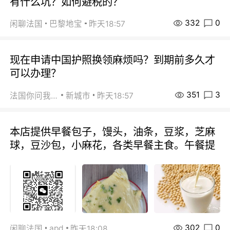
有什么坑？如何避税的？
332
0
闲聊法国
巴黎地宝
昨天18:57
现在申请中国护照换领麻烦吗？到期前多久才
可以办理？
351
3
法国你问我答
新城市
昨天18:57
本店提供早餐包子，馒头，油条，豆浆，芝麻
球，豆沙包，小麻花，各类早餐主食。午餐提
302
0
apd
闲聊法国
昨天18:08