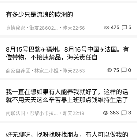
有多少只是流浪的欧洲的
475
5
真情秘密
街友28602925
昨天22:56
8月15号巴黎✈️福州。8月16号中国✈️法国。有
偿带物，不接违禁品，海关责任自
75
0
商家自荐区
林家二小姐
昨天22:53
我一直在想如果有人能养我就好了，这样的话
就不用天天这么辛苦靠上班那点钱维持生活了
383
3
闲聊法国
巴黎小卡拉咪
昨天22:19
好无聊呀，找呀找呀找朋友，有人可以做我的