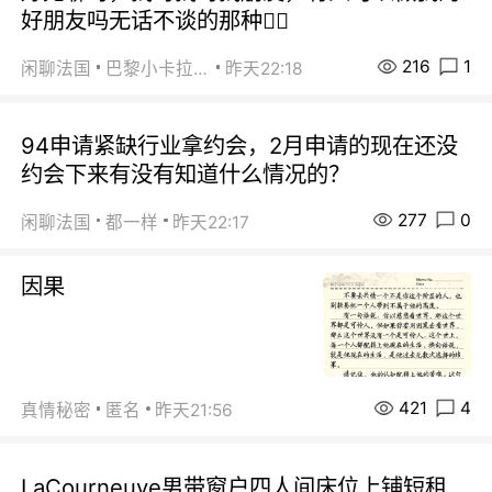
好朋友吗无话不谈的那种😮‍💨
216
1
闲聊法国
巴黎小卡拉咪
昨天22:18
94申请紧缺行业拿约会，2月申请的现在还没
约会下来有没有知道什么情况的？
277
0
闲聊法国
都一样
昨天22:17
因果
421
4
真情秘密
匿名
昨天21:56
LaCourneuve男带窗户四人间床位上铺短租