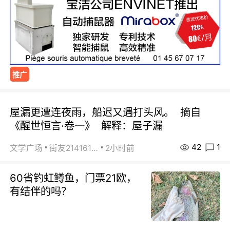
推广
屋漏更遭连夜雨，船迟又遇打头风。 摘自
《醒世恒言·卷一》 解释：屋子漏
42
1
文学广场
街友21416156
2小时前
60省钓虹鳟鱼，门票21欧，
有结伴的吗？