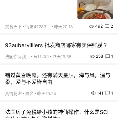
492
2
美食天下
街友472838572
昨天20:18
93aubervilliers 批发商店哪家有卖保鲜膜 ？
258
1
Ert1234
法国你问我答
昨天19:35
错过黄昏晚霞，还有满天星辰，海与风，温与
柔，爱与不爱皆自由。
141
1
真情秘密
匿名
昨天19:24
法国房子免税给小孩的神仙操作：什么是SCI