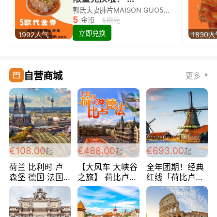
郭氏夫妻肺片MAISON GUO5欧代金券限量兑换啦！
5
金币
5欧元
立即兑换
1992人气
1830
自营商城
更多
€108.00
€488.00
€693.00
起
起
起
荷兰 比利时 卢
【大风车 大峡谷
全年团期！经典
森堡 德国 法国
之旅】 荷比卢德
红线「荷比卢德
超爽玩遍西欧 循
法 巴黎上下 经
法」七天循环 五
环线 全程四星宾
典五国四日游
国 仅售99欧/人/
馆 108欧/人/天
488欧/人
天！巴黎上下！