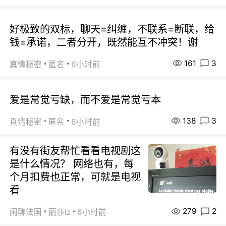
好极致的双标，聊天=纠缠，不联系=断联，给
钱=承诺，二者分开，既然能互不冲突！谢
161
3
真情秘密
匿名
6小时前
爱是常觉亏缺，而不爱是常觉亏本
138
3
真情秘密
匿名
6小时前
有没有街友帮忙看看电视剧这
是什么情况？ 网络也有，每
个月扣费也正常，可就是电视
看
279
2
闲聊法国
丽莎lz
6小时前