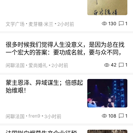
130
1
文学广场
麦芽糖·米兰
2小时前
很多时候我们觉得人生没意义，是因为总在找
一个宏大的答案：要功成名就，要与众不同，
42
1
闲聊法国
爱尚婚礼
2小时前
蒙主恩泽、异域谋生；倍感起
始维艰！
108
1
fren9
闲聊法国
3小时前