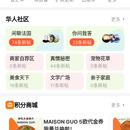
华人社区
更多
闲聊法国
你问我答
74条新帖
22条新帖
商家自荐区
真情秘密
宠物花草
0条新帖
44条新帖
0条新帖
美食天下
文学广场
亲子家庭
18条新帖
17条新帖
0条新帖
积分商城
更多
MAISON GUO 5欧代金券
限量兑换啦！ ...