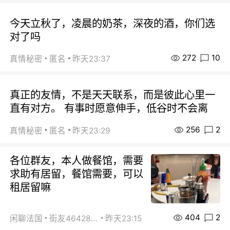
今天立秋了，凌晨的奶茶，深夜的酒，你们选
对了吗
272
10
真情秘密
匿名
昨天23:37
真正的友情，不是天天联系，而是彼此心里一
直有对方。 有事时愿意伸手，低谷时不会离
256
2
真情秘密
匿名
昨天23:29
各位群友，本人做餐馆，需要
求助有居留，餐馆需要，可以
租居留嘛
404
2
闲聊法国
街友46428878
昨天23:15