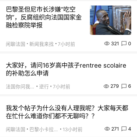
巴黎圣但尼市长涉嫌“吃空
饷”，反腐组织向法国国家金
融检察院举报
321
0
闲聊法国
新闻我来找
7小时前
大家好，请问16岁高中孩子rentree scolaire
的补助怎么申请
279
6
法国你问我答
逆行
7小时前
我发个帖子为什么没有人理我呢？大家每天都
在忙什么难道你们都不无聊吗？？
271
4
闲聊法国
巴黎小卡拉咪
13小时前