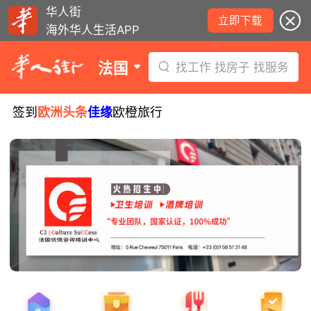
华人街
立即下载
海外华人生活APP
法国
找工作 找房子 找服务
签到
欧洲头条
佳缘
欧橙旅行