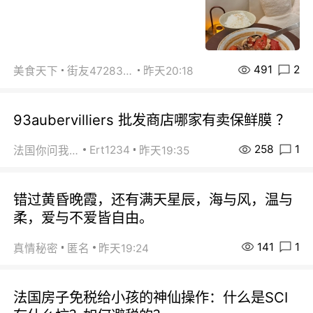
491
2
美食天下
街友472838572
昨天20:18
93aubervilliers 批发商店哪家有卖保鲜膜 ？
258
1
Ert1234
法国你问我答
昨天19:35
错过黄昏晚霞，还有满天星辰，海与风，温与
柔，爱与不爱皆自由。
141
1
真情秘密
匿名
昨天19:24
法国房子免税给小孩的神仙操作：什么是SCI