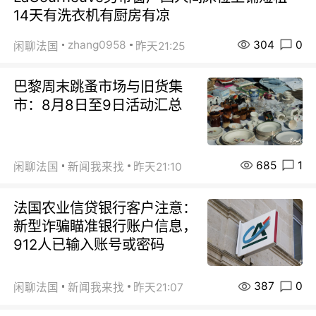
14天有洗衣机有厨房有凉
304
0
zhang0958
闲聊法国
昨天21:25
巴黎周末跳蚤市场与旧货集
市：8月8日至9日活动汇总
685
1
闲聊法国
新闻我来找
昨天21:10
法国农业信贷银行客户注意：
新型诈骗瞄准银行账户信息，
912人已输入账号或密码
387
0
闲聊法国
新闻我来找
昨天21:07