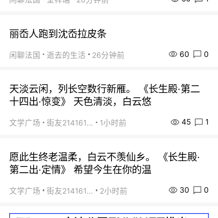
丽岙人跑到沈岙拉皮条
60
0
闲聊法国
逝去的生活
26分钟前
天淡云闲，列长空数行新雁。 《长生殿·第二
十四出·惊变》 天色清淡，白云悠
45
1
文学广场
街友21416156
1小时前
愿此生终老温柔，白云不羡仙乡。 《长生殿·
第二出·定情》 希望今生在你的温
30
0
文学广场
街友21416156
2小时前