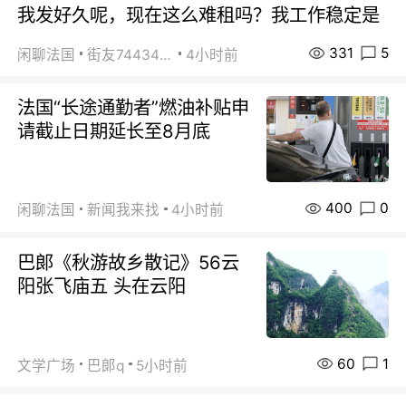
我发好久呢，现在这么难租吗？我工作稳定是
331
5
闲聊法国
街友74434350
4小时前
法国“长途通勤者”燃油补贴申
请截止日期延长至8月底
400
0
闲聊法国
新闻我来找
4小时前
巴郞《秋游故乡散记》56云
阳张飞庙五 头在云阳
60
1
文学广场
巴郞q
5小时前