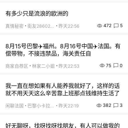
有多少只是流浪的欧洲的
472
5
真情秘密
街友28602925
昨天22:56
8月15号巴黎✈️福州。8月16号中国✈️法国。有
偿带物，不接违禁品，海关责任自
75
0
商家自荐区
林家二小姐
昨天22:53
我一直在想如果有人能养我就好了，这样的话
就不用天天这么辛苦靠上班那点钱维持生活了
382
3
闲聊法国
巴黎小卡拉咪
昨天22:19
好无聊呀，找呀找呀找朋友，有人可以做我的