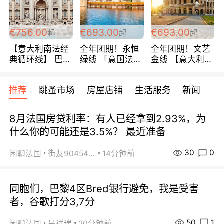
包拼房~
€756.00
€693.00
€693.00
起
起
起
【意大利南法经
全年团期！永恒
全年团期！文艺
典循环线】 巴黎
绿线 「意国法
金线 【意大利一
上下 所有日期铁
南」巴黎上下 去
地】 循环7日游
发！ 全程四星级
意大利 南法 99
全程693欧/人起
推荐
跳蚤市场
房屋店铺
生活服务
新闻
宾馆 108欧/天起
欧/天起 ~包拼房
每周铁发！
全程756欧/位
8月法国房贷利率：有人已经拿到2.93%，为
什么你的可能还是3.5%？ 最近准备
30
0
闲聊法国
街友90454511
14分钟前
同胞们，巴黎4区Bred银行避免，我是受害
者，谷歌打分3,7分
50
1
闲聊法国
呈祥瑞
20分钟前