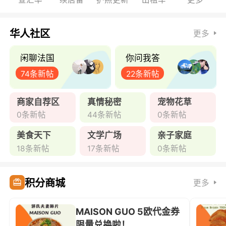
华人社区
更多
闲聊法国
你问我答
74条新帖
22条新帖
商家自荐区
真情秘密
宠物花草
0条新帖
44条新帖
0条新帖
美食天下
文学广场
亲子家庭
18条新帖
17条新帖
0条新帖
积分商城
更多
MAISON GUO 5欧代金券
限量兑换啦！ ...