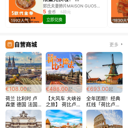
郭氏夫妻肺片MAISON GUO5欧代金券限量兑换啦！
5
金币
5欧元
立即兑换
1992人气
1830
自营商城
更多
€108.00
€488.00
€693.00
起
起
起
荷兰 比利时 卢
【大风车 大峡谷
全年团期！经典
森堡 德国 法国
之旅】 荷比卢德
红线「荷比卢德
超爽玩遍西欧 循
法 巴黎上下 经
法」七天循环 五
环线 全程四星宾
典五国四日游
国 仅售99欧/人/
馆 108欧/人/天
488欧/人
天！巴黎上下！