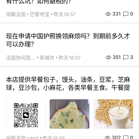
有什么坑？如何避税的？
331
0
闲聊法国
巴黎地宝
昨天18:57
现在申请中国护照换领麻烦吗？到期前多久才
可以办理？
351
3
法国你问我答
新城市
昨天18:57
本店提供早餐包子，馒头，油条，豆浆，芝麻
球，豆沙包，小麻花，各类早餐主食。午餐提
302
0
apd
闲聊法国
昨天18:08