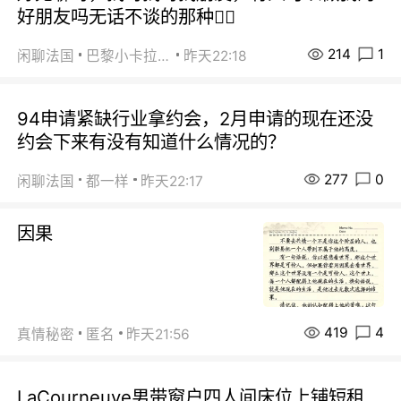
好朋友吗无话不谈的那种😮‍💨
214
1
闲聊法国
巴黎小卡拉咪
昨天22:18
94申请紧缺行业拿约会，2月申请的现在还没
约会下来有没有知道什么情况的？
277
0
闲聊法国
都一样
昨天22:17
因果
419
4
真情秘密
匿名
昨天21:56
LaCourneuve男带窗户四人间床位上铺短租