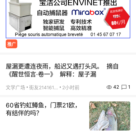
推广
屋漏更遭连夜雨，船迟又遇打头风。 摘自
《醒世恒言·卷一》 解释：屋子漏
42
1
文学广场
街友21416156
2小时前
60省钓虹鳟鱼，门票21欧，
有结伴的吗？