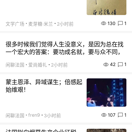
130
1
文学广场
麦芽糖·米兰
2小时前
很多时候我们觉得人生没意义，是因为总在找
一个宏大的答案：要功成名就，要与众不同，
42
1
闲聊法国
爱尚婚礼
2小时前
蒙主恩泽、异域谋生；倍感起
始维艰！
107
1
fren9
闲聊法国
3小时前