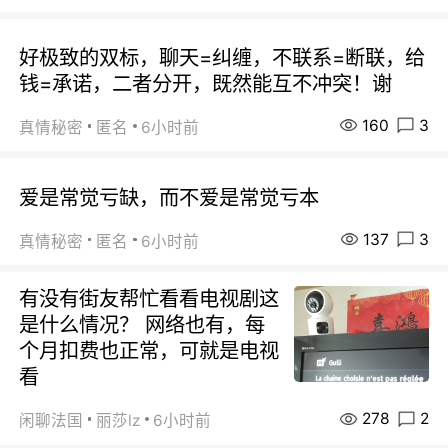
好极致的双标，聊天=纠缠，不联系=断联，给
钱=承诺，二者分开，既然能互不冲突！谢
160
3
真情秘密
匿名
6小时前
爱是常觉亏缺，而不爱是常觉亏本
137
3
真情秘密
匿名
6小时前
有没有街友帮忙看看电视剧这
是什么情况？ 网络也有，每
个月扣费也正常，可就是电视
看
278
2
闲聊法国
丽莎lz
6小时前