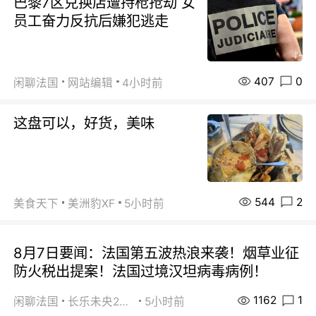
巴黎7区兑换店遭持枪抢劫 女
员工奋力反抗后嫌犯逃走
407
0
闲聊法国
网站编辑
4小时前
这盘可以，好货，美味
544
2
美食天下
美洲豹XF
5小时前
8月7日要闻：法国第五波热浪来袭！烟草业征
防火税出提案！法国过境汉坦病毒病例！
1162
1
闲聊法国
长乐未央2015
5小时前