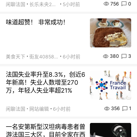
756
0
闲聊法国
长乐未央2015
5小时前
味道超赞！ 非常成功！
380
3
美食天下
街友40858442
6小时前
法国失业率升至8.3%，创近6
年新高！失业人数增至270
万，年轻人失业率超21%
356
1
闲聊法国
网站编辑
6小时前
一名安第斯型汉坦病毒患者曾
游法国三大区，目前全家在西