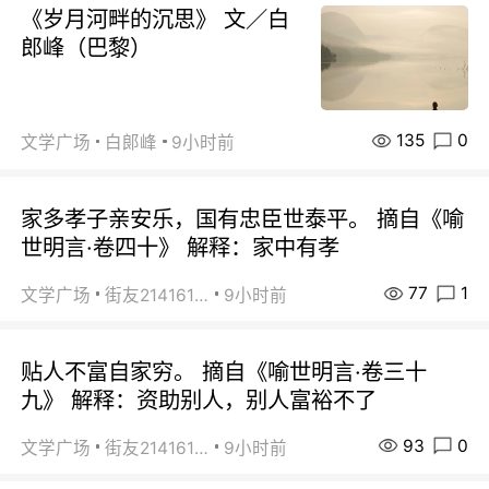
《岁月河畔的沉思》 文／白
郎峰（巴黎）
135
0
文学广场
白郞峰
9小时前
家多孝子亲安乐，国有忠臣世泰平。 摘自《喻
世明言·卷四十》 解释：家中有孝
77
1
文学广场
街友21416156
9小时前
贴人不富自家穷。 摘自《喻世明言·卷三十
九》 解释：资助别人，别人富裕不了
93
0
文学广场
街友21416156
9小时前