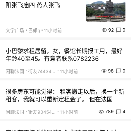
阳张飞庙四 燕人张飞
92
0
文学广场
巴郞q
11小时前
小巴黎求租居留，女，餐馆长期报工用，最好
年龄40至45。有意者联系0782236
98
0
闲聊法国
街友74434350
11小时前
很多房东可能觉得： 租客搬走以后，换一个新
租客，我就可以重新定租金了。 但在法国
789
4
闲聊法国
街友90454511
11小时前