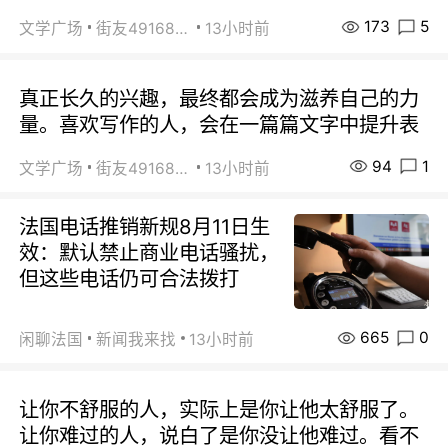
173
5
文学广场
街友49168527
13小时前
真正长久的兴趣，最终都会成为滋养自己的力
量。喜欢写作的人，会在一篇篇文字中提升表
94
1
文学广场
街友49168527
13小时前
法国电话推销新规8月11日生
效：默认禁止商业电话骚扰，
但这些电话仍可合法拨打
665
0
闲聊法国
新闻我来找
13小时前
让你不舒服的人，实际上是你让他太舒服了。
让你难过的人，说白了是你没让他难过。看不