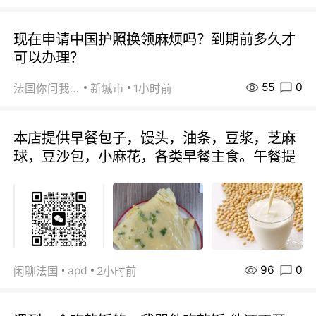
现在申请中国护照换领麻烦吗？到期前多久才
可以办理？
55
0
法国你问我答
新城市
1小时前
本店提供早餐包子，馒头，油条，豆浆，芝麻
球，豆沙包，小麻花，各类早餐主食。午餐提
96
0
apd
闲聊法国
2小时前