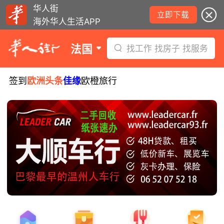
华人街
立即下载
海外华人生活APP
法国
找工作 找房子 找服务
签到
欧洲头条
佳缘
欧橙旅行