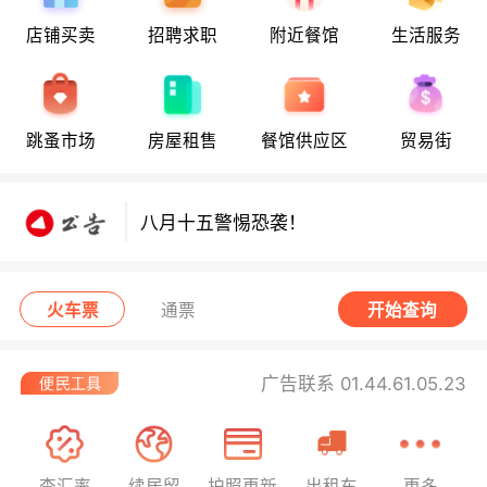
店铺买卖
招聘求职
附近餐馆
生活服务
跳蚤市场
房屋租售
餐馆供应区
贸易街
八月十五警惕恐袭！
八月十五警惕恐袭！
八月十五警惕恐袭！
火车票
通票
开始查询
广告联系 01.44.61.05.23
查汇率
续居留
护照更新
出租车
更多