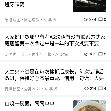
班牙隔离
284
0
闲聊法国
网站编辑
7小时前
大家好巴黎那里有考A2法语有没有联系方式家
庭居留第一次拿过来是一年的下次换要不要
419
8
法国你问我答
付出与回报
7小时前
人生只不过是在每次挫折后成长，每次错误后
改进，保持好心态最重要。借用一句话：人要
214
4
真情秘密
愛諾2021
8小时前
自烧一碗面，简简单单