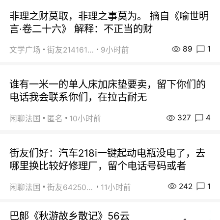
非理之财莫取，非理之事莫为。 摘自《喻世明
言·卷二十六》 解释：不正当的财
89
1
文学广场
街友21416156
9小时前
谁有一米一的单人床加床垫要卖，留下你们的
电话我会联系你们，在拉古耐无
327
4
闲聊法国
匿名
10小时前
街友们好：汽车218i一键起动电瓶没电了，去
哪里换比较好修理厂，留个电话号码或者
242
1
闲聊法国
街友64250024
11小时前
巴郞《秋游故乡散记》56云