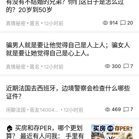
有没有不结婚的兄弟？你们这日子是怎么过
的？20岁到50岁
914
20
真情秘密
匿名
12小时前
骗男人就是要让他觉得自己是人上人；骗女人
就是要让她觉得自己是心上人。
300
7
真情秘密
匿名
12小时前
近期法国去西班牙，边境警察会检查什么哪些
证件？
469
7
闲聊法国
街友14004820
12小时前
🏠 买房和存PER，哪个更划
算？ 最近有人问我： 手里有