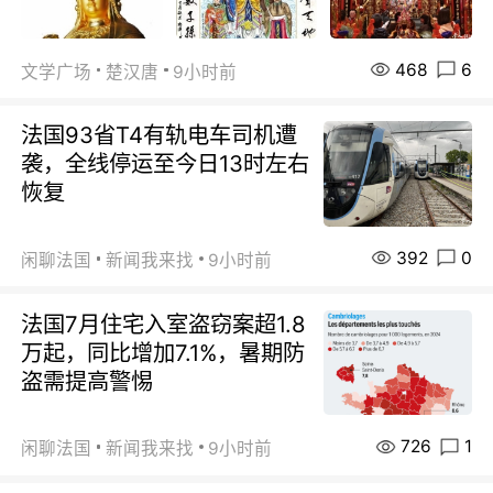
468
6
文学广场
楚汉唐
9小时前
法国93省T4有轨电车司机遭
袭，全线停运至今日13时左右
恢复
392
0
闲聊法国
新闻我来找
9小时前
法国7月住宅入室盗窃案超1.8
万起，同比增加7.1%，暑期防
盗需提高警惕
726
1
闲聊法国
新闻我来找
9小时前