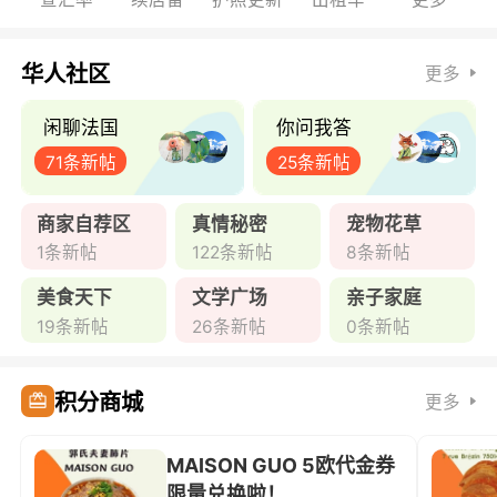
华人社区
更多
闲聊法国
你问我答
71条新帖
25条新帖
商家自荐区
真情秘密
宠物花草
1条新帖
122条新帖
8条新帖
美食天下
文学广场
亲子家庭
19条新帖
26条新帖
0条新帖
积分商城
更多
MAISON GUO 5欧代金券
限量兑换啦！ ...