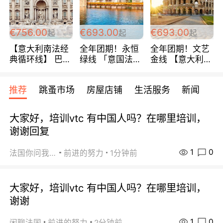
包拼房~
€756.00
€693.00
€693.00
起
起
起
【意大利南法经
全年团期！永恒
全年团期！文艺
典循环线】 巴黎
绿线 「意国法
金线 【意大利一
上下 所有日期铁
南」巴黎上下 去
地】 循环7日游
发！ 全程四星级
意大利 南法 99
全程693欧/人起
推荐
跳蚤市场
房屋店铺
生活服务
新闻
宾馆 108欧/天起
欧/天起 ~包拼房
每周铁发！
全程756欧/位
大家好，培训vtc 有中国人吗？在哪里培训，
谢谢回复
1
0
法国你问我答
前进的努力
1分钟前
大家好，培训vtc 有中国人吗？在哪里培训，
谢谢
1
0
闲聊法国
前进的努力
2分钟前