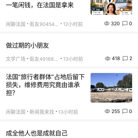
一笔闲钱，在法国是拿来
320
0
闲聊法国
街友90454511
12小时前
做过期的小朋友
418
2
文学广场
街友49168527
13小时前
法国“旅行者群体”占地后留下
损失，维修费用究竟由谁承
担？
255
0
闲聊法国
新闻我来找
13小时前
成全他人也是成就自己