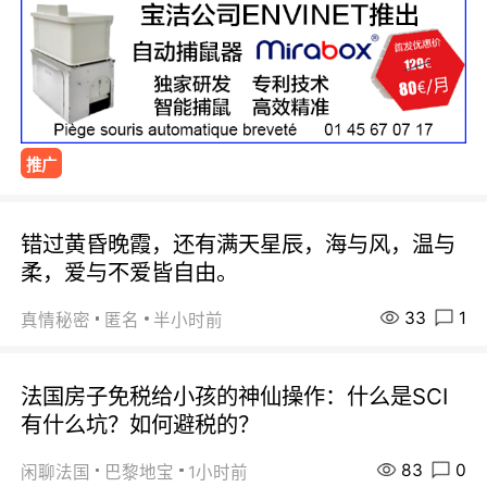
推广
错过黄昏晚霞，还有满天星辰，海与风，温与
柔，爱与不爱皆自由。
33
1
真情秘密
匿名
半小时前
法国房子免税给小孩的神仙操作：什么是SCI
有什么坑？如何避税的？
83
0
闲聊法国
巴黎地宝
1小时前