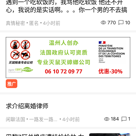
遇到一个吃软饭的，我骂他吃软饭 他还不开
心，我说的是实话啊。。。你一个男的不去搞
770
10
真情秘密
匿名
4小时前
推广
求介绍离婚律师
184
1
闲聊法国
一路发一路发
4小时前