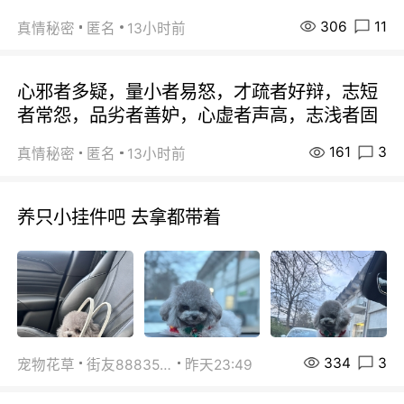
306
11
真情秘密
匿名
13小时前
心邪者多疑，量小者易怒，才疏者好辩，志短
者常怨，品劣者善妒，心虚者声高，志浅者固
161
3
真情秘密
匿名
13小时前
养只小挂件吧 去拿都带着
334
3
宠物花草
街友88835518
昨天23:49