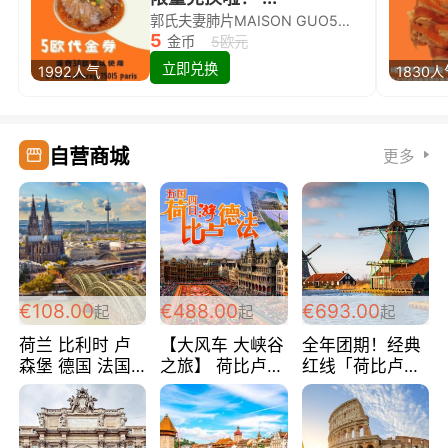
郭氏夫妻肺片MAISON GUO5欧代金券限量兑换啦！
5
金币
5欧元
立即兑换
1992人气
1830
自营商城
更多
€108.00
€488.00
€693.00
起
起
起
荷兰 比利时 卢
【大风车 大峡谷
全年团期！经典
森堡 德国 法国
之旅】 荷比卢德
红线「荷比卢德
超爽玩遍西欧 循
法 巴黎上下 经
法」七天循环 五
环线 全程四星宾
典五国四日游
国 仅售99欧/人/
馆 108欧/人/天
488欧/人
天！巴黎上下！