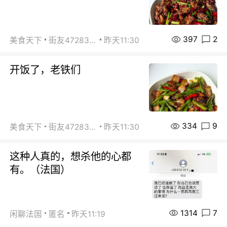
397
2
美食天下
街友472838572
昨天11:30
开饭了，老铁们
334
9
美食天下
街友472838572
昨天11:30
这种人真的，想杀他的心都
有。（法国）
1314
7
闲聊法国
匿名
昨天11:19