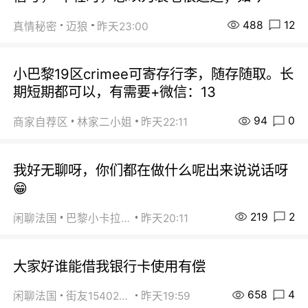
488
12
真情秘密
迈狼
昨天23:00
小巴黎19区crimee可寄存行李，随存随取。长
期短期都可以，有需要+微信：13
94
0
商家自荐区
林家二小姐
昨天22:11
我好无聊呀，你们都在做什么呢出来说说话呀
😁
219
2
闲聊法国
巴黎小卡拉咪
昨天20:11
大家好谁能借我银行卡使用有偿
658
4
闲聊法国
街友15402223
昨天19:59