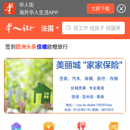
华人街
立即下载
海外华人生活APP
法国
找工作 找房子 找服务
签到
欧洲头条
佳缘
欧橙旅行
8月5日要闻：易捷航空八月罢工预警！
数字度假支票使用受限！警惕网络募捐
骗局！
无栏杆收费站逃费将重罚！