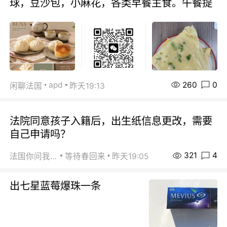
球，豆沙包，小麻花，各类早餐主食。午餐提
260
0
apd
闲聊法国
昨天19:13
法院同意孩子入籍后，出生纸信息更改，需要
自己申请吗？
321
4
法国你问我答
等待春回来
昨天19:05
出七星蓝莓爆珠一条