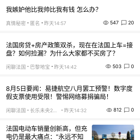
我嫉妒他比我帅比我有钱 怎么办？
547
20
真情秘密
匿名
昨天14:57
法国房贷+房产政策双杀，现在在法国上车=接
盘？如何捡漏？为什么大家都不买房了？
503
0
闲聊法国
巴黎地宝
昨天14:42
8月5日要闻：易捷航空八月罢工预警！数字度
假支票使用受限！警惕网络募捐骗局！
812
0
闲聊法国
长乐未央2015
昨天14:32
法国电动车销量创新高，但充
电仍是最大痛点：“永远不知