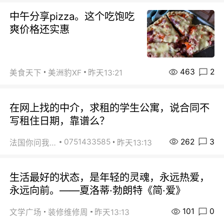
中午分享pizza。这个吃饱吃
爽价格还实惠
463
2
美食天下
美洲豹XF
昨天13:21
在网上找的中介，求租的学生公寓，说合同不
写租住日期，靠谱么？
262
3
0751433585
法国你问我答
昨天13:13
生活最好的状态，是年轻的灵魂，永远热爱，
永远向前。——夏洛蒂·勃朗特《简·爱》
101
0
文学广场
装修维修周
昨天13:13