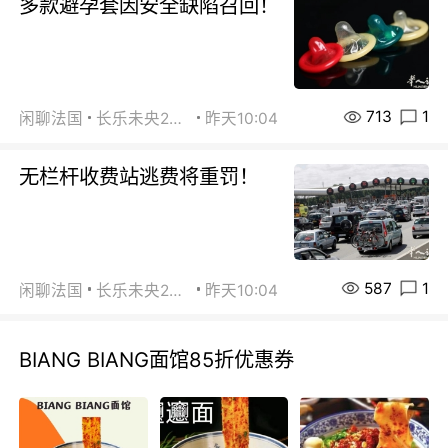
多款避孕套因安全缺陷召回！
713
1
闲聊法国
长乐未央2015
昨天10:04
无栏杆收费站逃费将重罚！
587
1
闲聊法国
长乐未央2015
昨天10:04
BIANG BIANG面馆85折优惠券