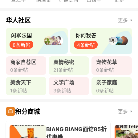
华人社区
更多
闲聊法国
你问我答
8条新帖
4条新帖
商家自荐区
真情秘密
宠物花草
0条新帖
21条新帖
0条新帖
美食天下
文学广场
亲子家庭
1条新帖
3条新帖
0条新帖
积分商城
更多
BIANG BIANG面馆85折
优惠券