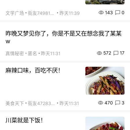
143
0
文学广场
街友74981146
昨天11:39
昨晚又梦见你了，你是不是又在想念我了某某
w
572
17
真情秘密
匿名
昨天11:31
麻辣口味，百吃不厌！
470
3
美食天下
街友472838572
昨天11:31
川菜就是下饭！