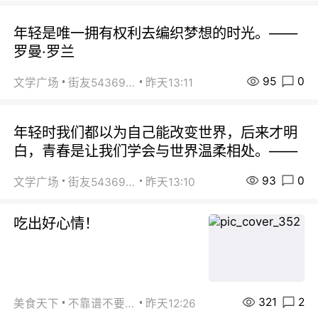
年轻是唯一拥有权利去编织梦想的时光。——
罗曼·罗兰
95
0
文学广场
街友54369822
昨天13:11
年轻时我们都以为自己能改变世界，后来才明
白，青春是让我们学会与世界温柔相处。——
93
0
文学广场
街友54369822
昨天13:10
吃出好心情！
321
2
美食天下
不靠谱不要联系
昨天12:26