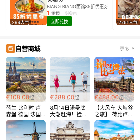
BIANG BIANG面馆85折优惠券
1
金币
5欧元
立即兑换
299人气
2761人气
自营商城
更多
€108.00
€288.00
€488.00
起
起
起
荷兰 比利时 卢
8月14日诺曼底
【大风车 大峡谷
森堡 德国 法国
大潮赶海！捡海
之旅】 荷比卢德
超爽玩遍西欧 循
鲜！轻轻松松海
法 巴黎上下 经
环线 全程四星宾
边爽玩三日游
典五国四日游
馆 108欧/人/天
288欧/人
488欧/人