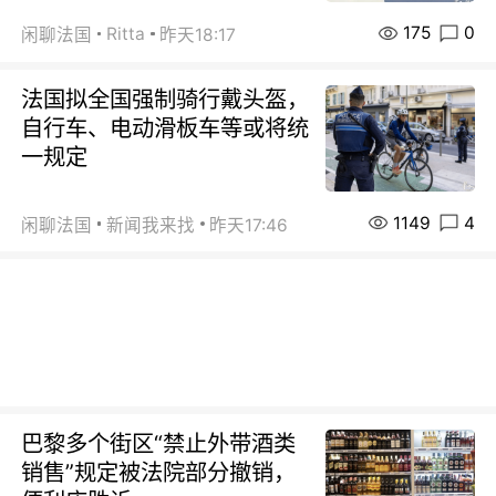
175
0
Ritta
闲聊法国
昨天18:17
法国拟全国强制骑行戴头盔，
自行车、电动滑板车等或将统
一规定
1149
4
闲聊法国
新闻我来找
昨天17:46
巴黎多个街区“禁止外带酒类
销售”规定被法院部分撤销，