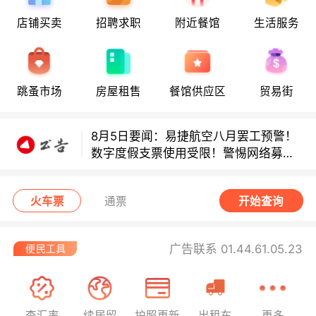
店铺买卖
招聘求职
附近餐馆
生活服务
多款避孕套因安全缺陷召回！
多款避孕套因安全缺陷召回！
跳蚤市场
房屋租售
餐馆供应区
贸易街
8月5日要闻：易捷航空八月罢工预警！
数字度假支票使用受限！警惕网络募捐
骗局！
无栏杆收费站逃费将重罚！
火车票
通票
开始查询
广告联系 01.44.61.05.23
查汇率
续居留
护照更新
出租车
更多