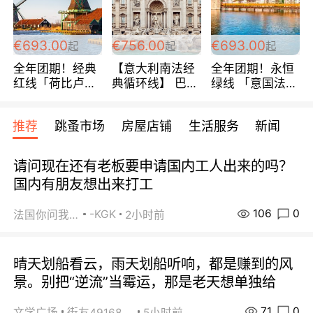
€693.00
€756.00
€693.00
起
起
起
全年团期！经典
【意大利南法经
全年团期！永恒
红线「荷比卢德
典循环线】 巴黎
绿线 「意国法
法」七天循环 五
上下 所有日期铁
南」巴黎上下 去
国 仅售99欧/人/
发！ 全程四星级
意大利 南法 99
推荐
跳蚤市场
房屋店铺
生活服务
新闻
天！巴黎上下！
宾馆 108欧/天起
欧/天起 ~包拼房
包拼房~
全程756欧/位
请问现在还有老板要申请国内工人出来的吗？
国内有朋友想出来打工
106
0
-KGK
法国你问我答
2小时前
晴天划船看云，雨天划船听响，都是赚到的风
景。别把“逆流”当霉运，那是老天想单独给
71
0
文学广场
街友49168527
5小时前