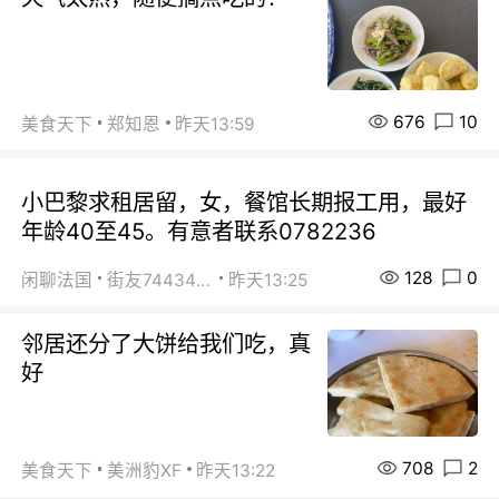
676
10
美食天下
郑知恩
昨天13:59
小巴黎求租居留，女，餐馆长期报工用，最好
年龄40至45。有意者联系0782236
128
0
闲聊法国
街友74434350
昨天13:25
邻居还分了大饼给我们吃，真
好
708
2
美食天下
美洲豹XF
昨天13:22