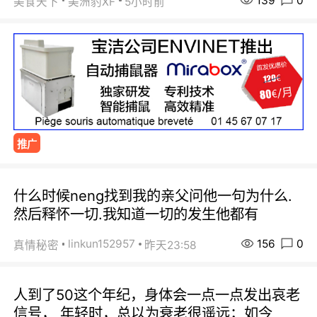
139
0
美食天下
美洲豹XF
5小时前
推广
什么时候neng找到我的亲父问他一句为什么.
然后释怀一切.我知道一切的发生他都有
156
0
linkun152957
真情秘密
昨天23:58
人到了50这个年纪，身体会一点一点发出哀老
信号， 年轻时，总以为衰老很遥远；如今