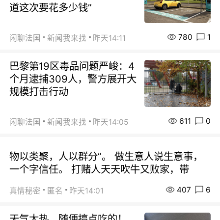
道这次要花多少钱”
780
1
闲聊法国
新闻我来找
昨天14:11
巴黎第19区毒品问题严峻：4
个月逮捕309人，警方展开大
规模打击行动
611
0
闲聊法国
新闻我来找
昨天14:05
物以类聚，人以群分”。 做生意人说生意事，
一个字信任。 打赌人天天吹牛又败家，带
407
6
真情秘密
匿名
昨天14:01
天气太热，随便搞点吃的！