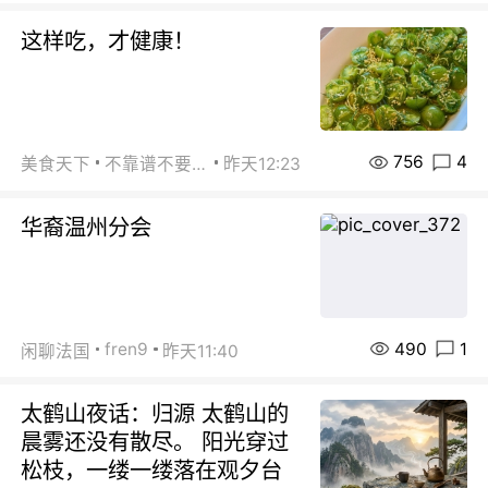
这样吃，才健康！
756
4
美食天下
不靠谱不要联系
昨天12:23
华裔温州分会
490
1
fren9
闲聊法国
昨天11:40
太鹤山夜话：归源 太鹤山的
晨雾还没有散尽。 阳光穿过
松枝，一缕一缕落在观夕台