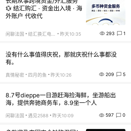
长期从事跨境资金/外汇服务
💱 结汇购汇 · 资金出入境 · 海
外账户 代收代
293
1
闲聊法国
结汇换汇电汇
昨天10:35
没有什么事值得庆祝，那就庆祝什么事都没
有。
209
5
真情秘密
四月的鱼
昨天10:26
8.7号dieppe一日游赶海捡海鲜，坐游船出
海，提供奔驰商务车，8.9坐一个人
597
0
闲聊法国
遇见2588
昨天10:09