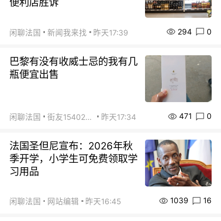
便利店胜诉
294
0
闲聊法国
新闻我来找
昨天17:39
巴黎有没有收威士忌的我有几
瓶便宜出售
471
0
闲聊法国
街友15402223
昨天17:34
法国圣但尼宣布：2026年秋
季开学，小学生可免费领取学
习用品
1039
16
闲聊法国
网站编辑
昨天16:45