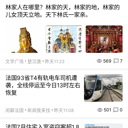
林家人在哪里？林家的天，林家的地，林家的
儿女顶天立地。天下林氏一家亲。
569
7
文学广场
楚汉唐
昨天11:23
法国93省T4有轨电车司机遭
袭，全线停运至今日13时左右
恢复
501
0
闲聊法国
新闻我来找
昨天11:08
法国7月住宅入室盗窃案超1.8