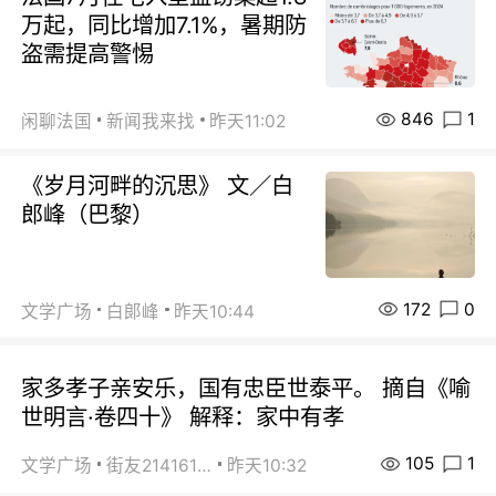
万起，同比增加7.1%，暑期防
盗需提高警惕
846
1
闲聊法国
新闻我来找
昨天11:02
《岁月河畔的沉思》 文／白
郎峰（巴黎）
172
0
文学广场
白郞峰
昨天10:44
家多孝子亲安乐，国有忠臣世泰平。 摘自《喻
世明言·卷四十》 解释：家中有孝
105
1
文学广场
街友21416156
昨天10:32