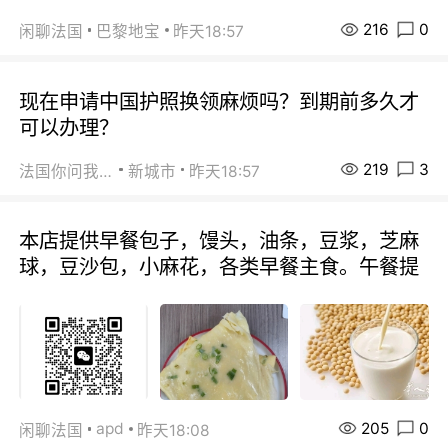
216
0
闲聊法国
巴黎地宝
昨天18:57
现在申请中国护照换领麻烦吗？到期前多久才
可以办理？
219
3
法国你问我答
新城市
昨天18:57
本店提供早餐包子，馒头，油条，豆浆，芝麻
球，豆沙包，小麻花，各类早餐主食。午餐提
205
0
apd
闲聊法国
昨天18:08