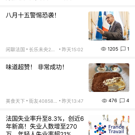
八月十五警惕恐袭！
1205
1
闲聊法国
长乐未央2015
昨天15:02
味道超赞！ 非常成功！
476
4
美食天下
街友40858442
昨天13:47
法国失业率升至8.3%，创近6
年新高！失业人数增至270
万，年轻人失业率超21%