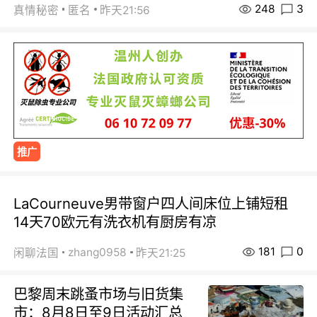
248
3
真情秘密
匿名
昨天21:56
推广
LaCourneuve男带窗户四人间床位上铺短租
14天70欧元有洗衣机有厨房有凉
181
0
zhang0958
闲聊法国
昨天21:25
巴黎周末跳蚤市场与旧货集
市：8月8日至9日活动汇总