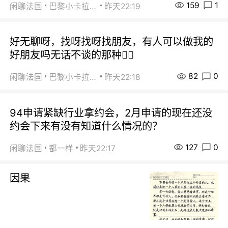
159
1
闲聊法国
巴黎小卡拉咪
昨天22:19
好无聊呀，找呀找呀找朋友，有人可以做我的
好朋友吗无话不谈的那种😮‍💨
82
0
闲聊法国
巴黎小卡拉咪
昨天22:18
94申请紧缺行业拿约会，2月申请的现在还没
约会下来有没有知道什么情况的？
127
0
闲聊法国
都一样
昨天22:17
因果