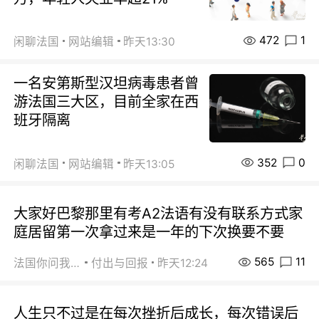
472
1
闲聊法国
网站编辑
昨天13:30
一名安第斯型汉坦病毒患者曾
游法国三大区，目前全家在西
班牙隔离
352
0
闲聊法国
网站编辑
昨天13:05
大家好巴黎那里有考A2法语有没有联系方式家
庭居留第一次拿过来是一年的下次换要不要
565
11
法国你问我答
付出与回报
昨天12:24
人生只不过是在每次挫折后成长，每次错误后