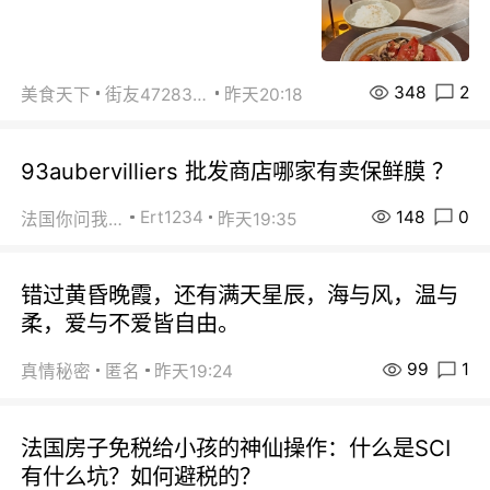
348
2
美食天下
街友472838572
昨天20:18
93aubervilliers 批发商店哪家有卖保鲜膜 ？
148
0
Ert1234
法国你问我答
昨天19:35
错过黄昏晚霞，还有满天星辰，海与风，温与
柔，爱与不爱皆自由。
99
1
真情秘密
匿名
昨天19:24
法国房子免税给小孩的神仙操作：什么是SCI
有什么坑？如何避税的？