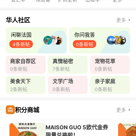
华人社区
更多
闲聊法国
你问我答
4条新帖
0条新帖
商家自荐区
真情秘密
宠物花草
0条新帖
7条新帖
0条新帖
美食天下
文学广场
亲子家庭
2条新帖
0条新帖
0条新帖
积分商城
更多
MAISON GUO 5欧代金券
限量兑换啦！ ...