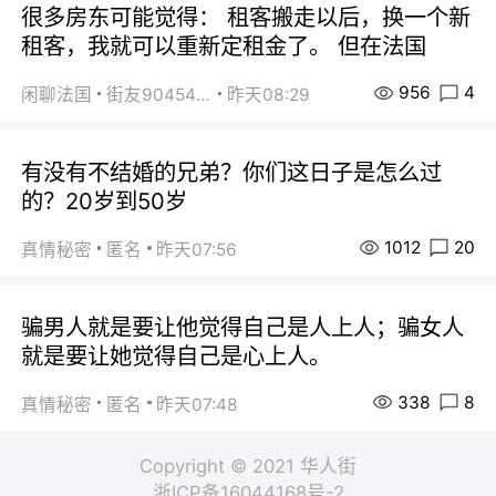
很多房东可能觉得： 租客搬走以后，换一个新
租客，我就可以重新定租金了。 但在法国
956
4
闲聊法国
街友90454511
昨天08:29
有没有不结婚的兄弟？你们这日子是怎么过
的？20岁到50岁
1012
20
真情秘密
匿名
昨天07:56
骗男人就是要让他觉得自己是人上人；骗女人
就是要让她觉得自己是心上人。
338
8
真情秘密
匿名
昨天07:48
Copyright © 2021 华人街
浙ICP备16044168号-2