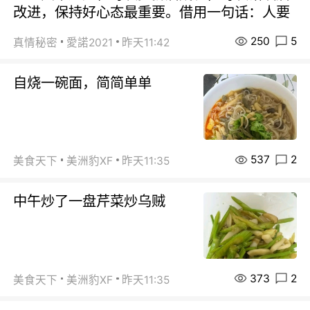
改进，保持好心态最重要。借用一句话：人要
250
5
真情秘密
愛諾2021
昨天11:42
自烧一碗面，简简单单
537
2
美食天下
美洲豹XF
昨天11:35
中午炒了一盘芹菜炒乌贼
373
2
美食天下
美洲豹XF
昨天11:35