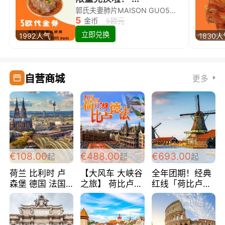
郭氏夫妻肺片MAISON GUO5欧代金券限量兑换啦！
5
金币
5欧元
立即兑换
1992人气
1830
自营商城
更多
€108.00
€488.00
€693.00
起
起
起
荷兰 比利时 卢
【大风车 大峡谷
全年团期！经典
森堡 德国 法国
之旅】 荷比卢德
红线「荷比卢德
超爽玩遍西欧 循
法 巴黎上下 经
法」七天循环 五
环线 全程四星宾
典五国四日游
国 仅售99欧/人/
馆 108欧/人/天
488欧/人
天！巴黎上下！