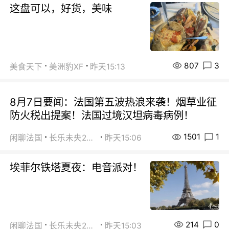
这盘可以，好货，美味
807
3
美食天下
美洲豹XF
昨天15:13
8月7日要闻：法国第五波热浪来袭！烟草业征
防火税出提案！法国过境汉坦病毒病例！
1501
1
闲聊法国
长乐未央2015
昨天15:06
埃菲尔铁塔夏夜：电音派对！
214
0
闲聊法国
长乐未央2015
昨天15:03