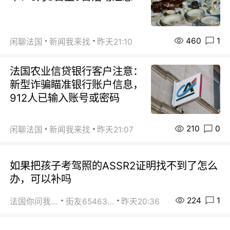
460
1
闲聊法国
新闻我来找
昨天21:10
法国农业信贷银行客户注意：
新型诈骗瞄准银行账户信息，
912人已输入账号或密码
210
0
闲聊法国
新闻我来找
昨天21:07
如果把孩子考驾照的ASSR2证明找不到了怎么
办，可以补吗
224
1
法国你问我答
街友65463281
昨天20:36