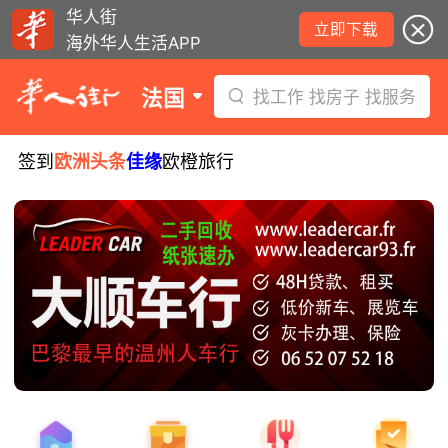
华人街
立即下载
海外华人生活APP
法国
找工作 找房子 找服务
签到
欧洲头条
佳缘
欧橙旅行