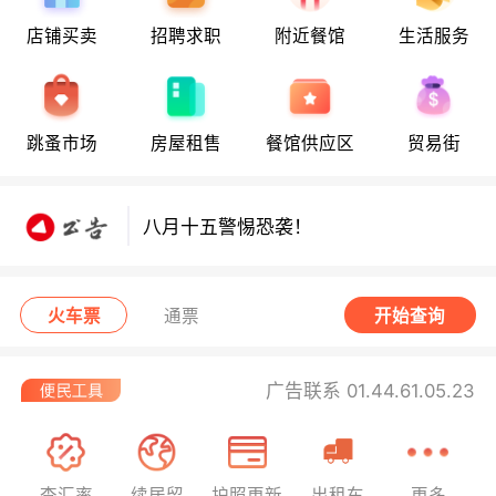
店铺买卖
招聘求职
附近餐馆
生活服务
跳蚤市场
房屋租售
餐馆供应区
贸易街
八月十五警惕恐袭！
八月十五警惕恐袭！
八月十五警惕恐袭！
火车票
通票
开始查询
广告联系 01.44.61.05.23
查汇率
续居留
护照更新
出租车
更多