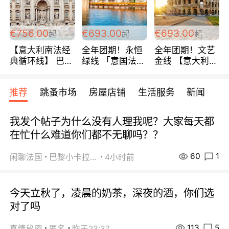
包拼房~
€756.00
€693.00
€693.00
起
起
起
【意大利南法经
全年团期！永恒
全年团期！文艺
典循环线】 巴黎
绿线 「意国法
金线 【意大利一
上下 所有日期铁
南」巴黎上下 去
地】 循环7日游
发！ 全程四星级
意大利 南法 99
全程693欧/人起
推荐
跳蚤市场
房屋店铺
生活服务
新闻
宾馆 108欧/天起
欧/天起 ~包拼房
每周铁发！
全程756欧/位
我发个帖子为什么没有人理我呢？大家每天都
在忙什么难道你们都不无聊吗？？
60
1
闲聊法国
巴黎小卡拉咪
4小时前
今天立秋了，凌晨的奶茶，深夜的酒，你们选
对了吗
113
5
真情秘密
匿名
昨天23:37