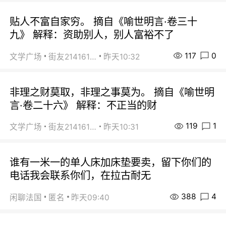
贴人不富自家穷。 摘自《喻世明言·卷三十
九》 解释：资助别人，别人富裕不了
117
0
文学广场
街友21416156
昨天10:32
非理之财莫取，非理之事莫为。 摘自《喻世明
言·卷二十六》 解释：不正当的财
119
1
文学广场
街友21416156
昨天10:31
谁有一米一的单人床加床垫要卖，留下你们的
电话我会联系你们，在拉古耐无
388
4
闲聊法国
匿名
昨天09:40