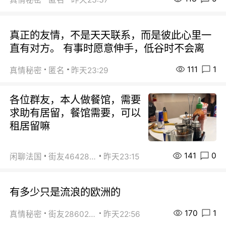
真正的友情，不是天天联系，而是彼此心里一
直有对方。 有事时愿意伸手，低谷时不会离
111
1
真情秘密
匿名
昨天23:29
各位群友，本人做餐馆，需要
求助有居留，餐馆需要，可以
租居留嘛
141
0
闲聊法国
街友46428878
昨天23:15
有多少只是流浪的欧洲的
170
1
真情秘密
街友28602925
昨天22:56