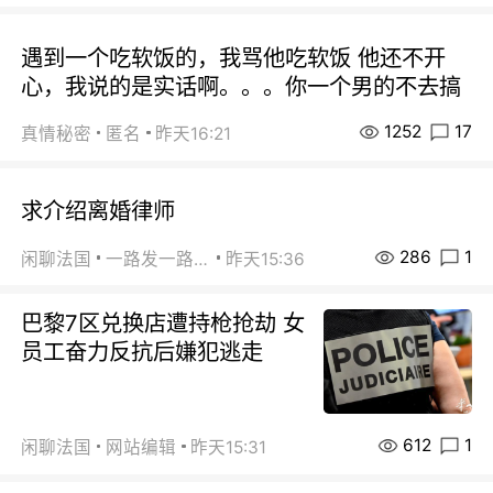
遇到一个吃软饭的，我骂他吃软饭 他还不开
心，我说的是实话啊。。。你一个男的不去搞
1252
17
真情秘密
匿名
昨天16:21
求介绍离婚律师
286
1
闲聊法国
一路发一路发
昨天15:36
巴黎7区兑换店遭持枪抢劫 女
员工奋力反抗后嫌犯逃走
612
1
闲聊法国
网站编辑
昨天15:31