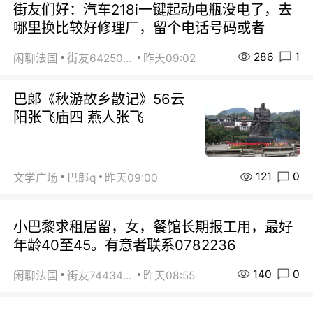
街友们好：汽车218i一键起动电瓶没电了，去
哪里换比较好修理厂，留个电话号码或者
286
1
闲聊法国
街友64250024
昨天09:02
巴郞《秋游故乡散记》56云
阳张飞庙四 燕人张飞
121
0
文学广场
巴郞q
昨天09:00
小巴黎求租居留，女，餐馆长期报工用，最好
年龄40至45。有意者联系0782236
140
0
闲聊法国
街友74434350
昨天08:55