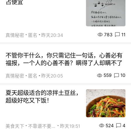
占便宜
783
11
真情秘密
匿名
昨天20:34
不管你干什么，你只需记住一句话，心善必有
福报，一个人的心善不善？瞒得了人却瞒不了
559
10
真情秘密
匿名
昨天20:05
夏天超级适合的凉拌土豆丝，
超级好吃又下饭！
524
4
美食天下
不靠谱不要联系
昨天19:51