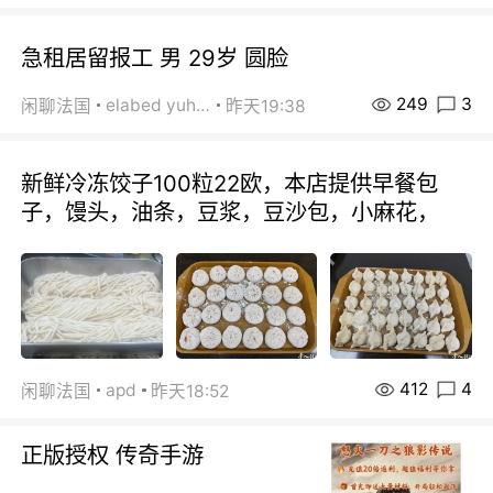
急租居留报工 男 29岁 圆脸
249
3
elabed yuhua
闲聊法国
昨天19:38
新鲜冷冻饺子100粒22欧，本店提供早餐包
子，馒头，油条，豆浆，豆沙包，小麻花，
412
4
apd
闲聊法国
昨天18:52
正版授权 传奇手游