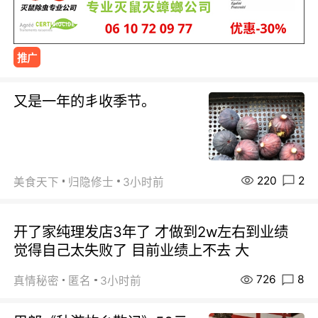
推广
又是一年的丯收季节。
220
2
美食天下
归隐修士
3小时前
开了家纯理发店3年了 才做到2w左右到业绩
觉得自己太失败了 目前业绩上不去 大
726
8
真情秘密
匿名
3小时前