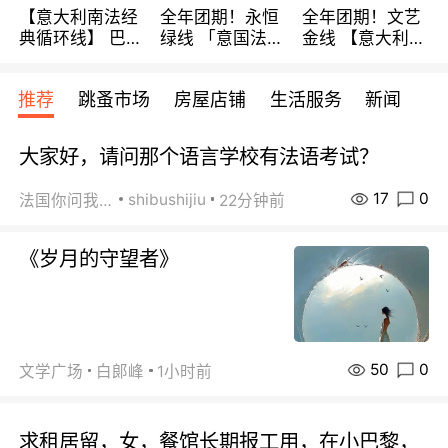
【意大利南法经
全年团期！永恒
全年团期！文艺
典循环线】 巴黎
绿线 「意国法
金线 【意大利一
上下 所有日期铁
南」巴黎上下 去
地】 循环7日游
发！ 全程四星级
意大利 南法 99
全程693欧/人起
推荐
跳蚤市场
房屋店铺
生活服务
新闻
宾馆 108欧/天起
欧/天起 ~包拼房
每周铁发！
全程756欧/位
大家好，请问那个语言学校有法语考试？
17
0
shibushijiu
法国你问我答
22分钟前
《岁月的守望者》
50
0
文学广场
白郞峰
1小时前
求租居留，女，餐馆长期报工用，在小巴黎，