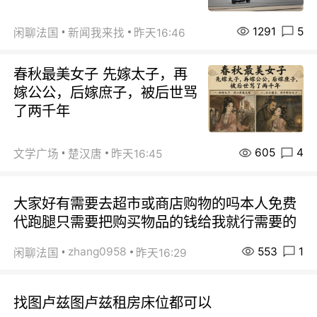
1291
5
闲聊法国
新闻我来找
昨天16:46
春秋最美女子 先嫁太子，再
嫁公公，后嫁庶子，被后世骂
了两千年
605
4
文学广场
楚汉唐
昨天16:45
大家好有需要去超市或商店购物的吗本人免费
代跑腿只需要把购买物品的钱给我就行需要的
553
1
zhang0958
闲聊法国
昨天16:29
找图卢兹图卢兹租房床位都可以