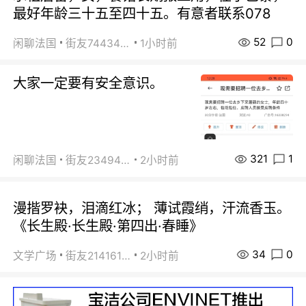
最好年龄三十五至四十五。有意者联系078
52
0
闲聊法国
街友74434350
1小时前
大家一定要有安全意识。
321
1
闲聊法国
街友23494008
2小时前
漫揩罗袂，泪滴红冰； 薄试霞绡，汗流香玉。
《长生殿·长生殿·第四出·春睡》
34
0
文学广场
街友21416156
2小时前