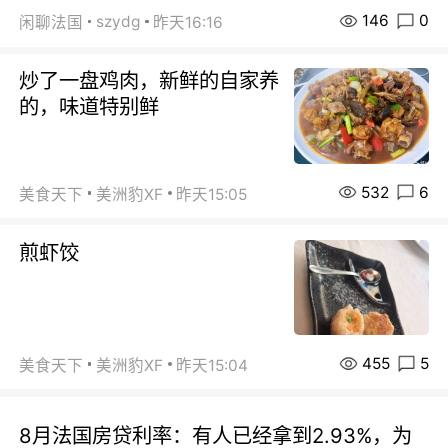
146
0
szydg
闲聊法国
昨天16:16
炒了一盘鸡肉，新鲜的自家养
的，味道特别鲜
532
6
美食天下
美洲豹XF
昨天15:05
煎虾饺
455
5
美食天下
美洲豹XF
昨天15:04
8月法国房贷利率：有人已经拿到2.93%，为