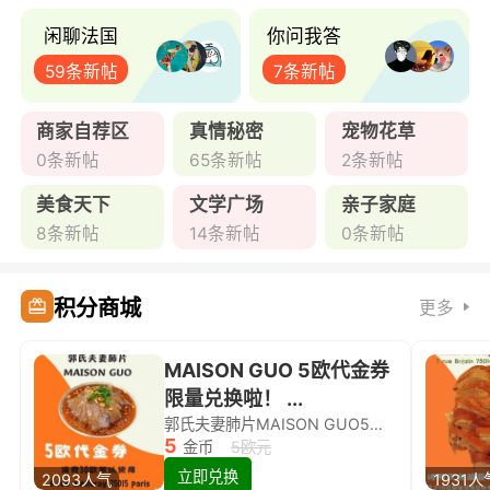
闲聊法国
你问我答
59条新帖
7条新帖
商家自荐区
真情秘密
宠物花草
0条新帖
65条新帖
2条新帖
美食天下
文学广场
亲子家庭
8条新帖
14条新帖
0条新帖
积分商城
更多
MAISON GUO 5欧代金券
限量兑换啦！ ...
郭氏夫妻肺片MAISON GUO5欧代金券限量兑换啦！
5
金币
5欧元
立即兑换
2093人气
1931人