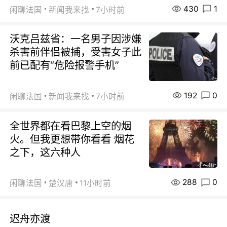
430
1
闲聊法国
新闻我来找
7小时前
沃克吕兹省：一名男子因涉嫌
杀害前伴侣被捕，受害女子此
前已配有“危险报警手机”
192
0
闲聊法国
新闻我来找
7小时前
全世界都在看巴黎上空的烟
火。但我更想带你看看 烟花
之下，这六种人
288
0
闲聊法国
楚汉唐
11小时前
迟舟亦渡