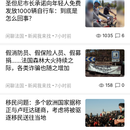
圣但尼市长承诺向年轻人免费
发放1000辆自行车：到底是
怎么回事？
1035
6
闲聊法国
新闻我来找
7小时前
假消防员、假保险人员、假募
捐……法国森林大火持续之
际，各类诈骗也随之增加
158
0
闲聊法国
新闻我来找
7小时前
移民问题：多个欧洲国家据称
正与卢旺达磋商，考虑将被驱
逐移民送往当地