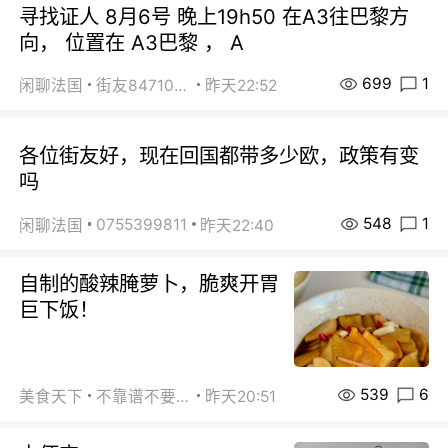
寻找证人 8月6号 晚上19h50 在A3往巴黎方
向， 位置在 A3巴黎 ， A
699
1
闲聊法国
街友84710671
昨天22:52
各位街友好，现在回国都带多少欧，政策有变
吗
548
1
0755399811
闲聊法国
昨天22:40
自制的酸辣腌萝卜，脆爽开胃
巨下饭！
539
6
美食天下
不靠谱不要联系
昨天20:51