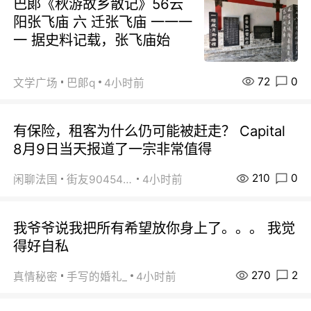
巴郞《秋游故乡散记》56云
阳张飞庙 六 迁张飞庙 一一一
一 据史料记载，张飞庙始
72
0
文学广场
巴郞q
4小时前
有保险，租客为什么仍可能被赶走？ Capital
8月9日当天报道了一宗非常值得
210
0
闲聊法国
街友90454511
4小时前
我爷爷说我把所有希望放你身上了。。。 我觉
得好自私
270
2
真情秘密
手写的婚礼_
4小时前