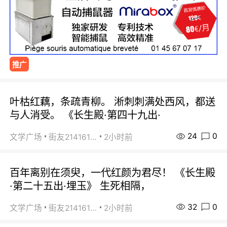
推广
叶枯红藕，条疏青柳。 淅刺刺满处西风，都送
与人消受。 《长生殿·第四十九出·
24
0
文学广场
街友21416156
2小时前
百年离别在须臾，一代红颜为君尽！ 《长生殿
·第二十五出·埋玉》 生死相隔，
32
0
文学广场
街友21416156
2小时前