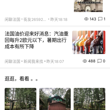
143
1
闲聊法国
街友26592800
昨天18:18
法国油价迎来好消息：汽油重
回每升2欧元以下，暑期出行
成本有所下降
488
0
闲聊法国
新闻我来找
昨天18:07
逛逛，看看 。。