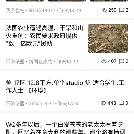
259
2
lin14589077
我游我拍
昨天18:06
法国农业遭遇高温、干旱和山
火重创：农民要求政府提供
“数十亿欧元”援助
407
2
闲聊法国
新闻我来找
昨天18:03
💚 17区 12.8平方.单个studio 💚 适合学生.工
作人士 【环境】
448
0
Simon_RIRIl
闲聊法国
昨天17:24
WQ多年以后，一个白发苍苍的老太太看着夕
阳，回忆着在意大利的那些年，那个略有情调