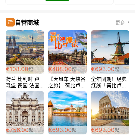
自营商城
更多
€108.00
€488.00
€693.00
起
起
起
荷兰 比利时 卢
【大风车 大峡谷
全年团期！经典
森堡 德国 法国
之旅】 荷比卢德
红线「荷比卢德
超爽玩遍西欧 循
法 巴黎上下 经
法」七天循环 五
环线 全程四星宾
典五国四日游
国 仅售99欧/人/
馆 108欧/人/天
488欧/人
天！巴黎上下！
包拼房~
€756.00
€693.00
€693.00
起
起
起