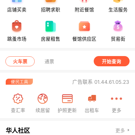
店铺买卖
招聘求职
附近餐馆
生活服务
跳蚤市场
房屋租售
餐馆供应区
贸易街
火车票
通票
开始查询
广告联系 01.44.61.05.23
查汇率
续居留
护照更新
出租车
更多
华人社区
更多