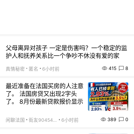
父母离异对孩子 一定是伤害吗？一个稳定的监
护人和抚养关系比一个争吵不休没有爱的家
415
8
真情秘密
匿名
6小时前
最近准备在法国买房的人注意
了。 法国房贷又出现2字头
了。 8月份最新贷款报价显示
389
0
闲聊法国
街友90454511
6小时前