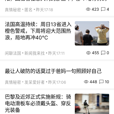
423
4
真情秘密
匿名
昨天17:18
法国高温持续：周日13省进入
橙色警戒，下周将迎大范围热
浪，局地再冲40℃
455
0
闲聊法国
新闻我来找
昨天17:11
最让人破防的话莫过于爸妈一句照顾好自己
448
10
真情秘密
发呆爱好者
昨天17:06
巴黎及近郊正式实施新规：骑
电动滑板车必须戴头盔、穿反
光装备