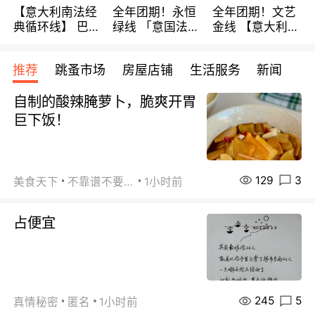
【意大利南法经
全年团期！永恒
全年团期！文艺
典循环线】 巴黎
绿线 「意国法
金线 【意大利一
上下 所有日期铁
南」巴黎上下 去
地】 循环7日游
发！ 全程四星级
意大利 南法 99
全程693欧/人起
推荐
跳蚤市场
房屋店铺
生活服务
新闻
宾馆 108欧/天起
欧/天起 ~包拼房
每周铁发！
全程756欧/位
自制的酸辣腌萝卜，脆爽开胃
巨下饭！
129
3
美食天下
不靠谱不要联系
1小时前
占便宜
245
5
真情秘密
匿名
1小时前