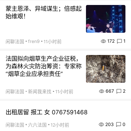
蒙主恩泽、异域谋生；倍感起
始维艰！
172
1
fren9
闲聊法国
11小时前
法国拟向烟草生产企业征税，
为森林火灾防治筹资：专家称
“烟草企业应承担责任”
667
2
闲聊法国
新闻我来找
11小时前
出租居留 报工 女 0767591468
203
0
闲聊法国
六六法国
12小时前