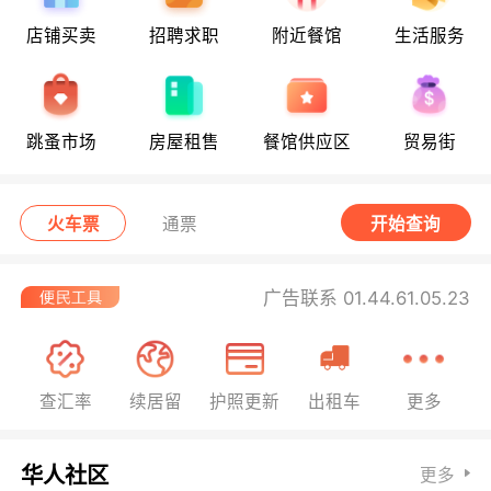
店铺买卖
招聘求职
附近餐馆
生活服务
跳蚤市场
房屋租售
餐馆供应区
贸易街
火车票
通票
开始查询
广告联系 01.44.61.05.23
查汇率
续居留
护照更新
出租车
更多
华人社区
更多