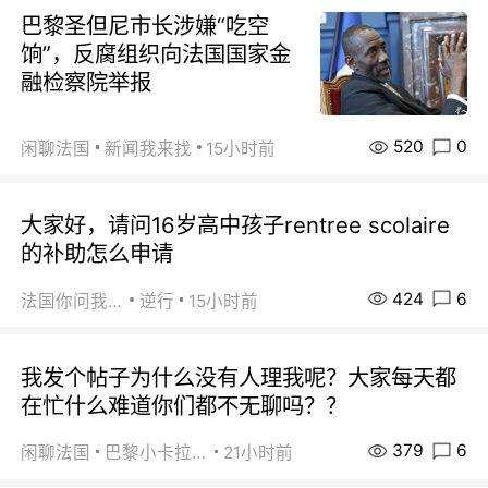
巴黎圣但尼市长涉嫌“吃空
饷”，反腐组织向法国国家金
融检察院举报
520
0
闲聊法国
新闻我来找
15小时前
大家好，请问16岁高中孩子rentree scolaire
的补助怎么申请
424
6
法国你问我答
逆行
15小时前
我发个帖子为什么没有人理我呢？大家每天都
在忙什么难道你们都不无聊吗？？
379
6
闲聊法国
巴黎小卡拉咪
21小时前