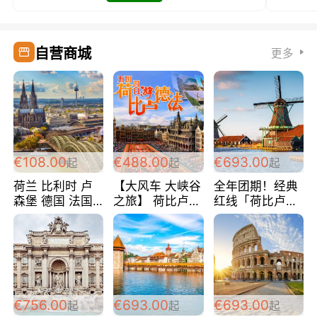
自营商城
更多
€108.00
€488.00
€693.00
起
起
起
荷兰 比利时 卢
【大风车 大峡谷
全年团期！经典
森堡 德国 法国
之旅】 荷比卢德
红线「荷比卢德
超爽玩遍西欧 循
法 巴黎上下 经
法」七天循环 五
环线 全程四星宾
典五国四日游
国 仅售99欧/人/
馆 108欧/人/天
488欧/人
天！巴黎上下！
包拼房~
€756.00
€693.00
€693.00
起
起
起