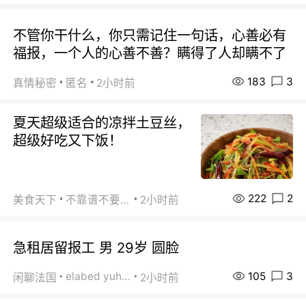
不管你干什么，你只需记住一句话，心善必有
福报，一个人的心善不善？瞒得了人却瞒不了
183
3
真情秘密
匿名
2小时前
夏天超级适合的凉拌土豆丝，
超级好吃又下饭！
222
2
美食天下
不靠谱不要联系
2小时前
急租居留报工 男 29岁 圆脸
105
3
elabed yuhua
闲聊法国
2小时前