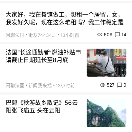
大家好，我在餐馆做工，想租一个居留，女，
我发好久呢，现在这么难租吗？我工作稳定是
609
14
闲聊法国
街友74434350
13小时前
法国“长途通勤者”燃油补贴申
请截止日期延长至8月底
527
0
闲聊法国
新闻我来找
13小时前
巴郞《秋游故乡散记》56云
阳张飞庙五 头在云阳