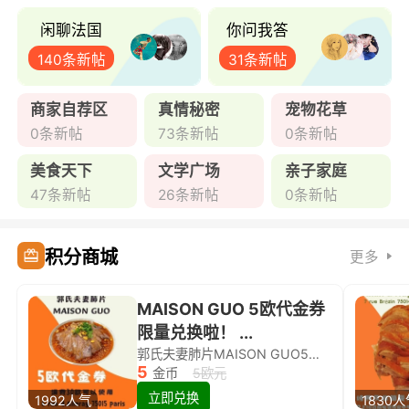
闲聊法国
你问我答
140条新帖
31条新帖
商家自荐区
真情秘密
宠物花草
0条新帖
73条新帖
0条新帖
美食天下
文学广场
亲子家庭
47条新帖
26条新帖
0条新帖
积分商城
更多
MAISON GUO 5欧代金券
限量兑换啦！ ...
郭氏夫妻肺片MAISON GUO5欧代金券限量兑换啦！
5
金币
5欧元
立即兑换
1992人气
1830