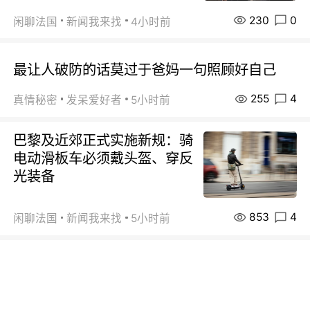
230
0
闲聊法国
新闻我来找
4小时前
最让人破防的话莫过于爸妈一句照顾好自己
255
4
真情秘密
发呆爱好者
5小时前
巴黎及近郊正式实施新规：骑
电动滑板车必须戴头盔、穿反
光装备
853
4
闲聊法国
新闻我来找
5小时前