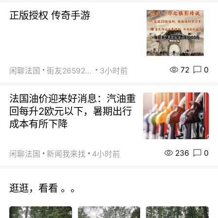
正版授权 传奇手游
72
0
闲聊法国
街友26592800
3小时前
法国油价迎来好消息：汽油重
回每升2欧元以下，暑期出行
成本有所下降
236
0
闲聊法国
新闻我来找
4小时前
逛逛，看看 。。