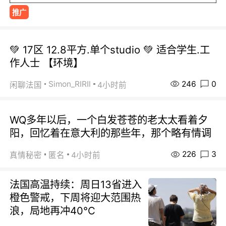
推广
💚 17区 12.8平方.单个studio 💚 适合学生.工
作人士 【环境】
246
0
Simon_RIRIl
闲聊法国
4小时前
WQ多年以后，一个白发苍苍的老太太看着夕
阳，回忆着在意大利的那些年，那个略有情调
226
3
真情秘密
匿名
4小时前
法国高温持续：周日13省进入
橙色警戒，下周将迎大范围热
浪，局地再冲40℃