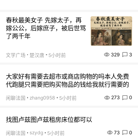
春秋最美女子 先嫁太子，再
嫁公公，后嫁庶子，被后世骂
了两千年
329
3
文学广场
楚汉唐
5小时前
大家好有需要去超市或商店购物的吗本人免费
代跑腿只需要把购买物品的钱给我就行需要的
273
0
zhang0958
闲聊法国
5小时前
找图卢兹图卢兹租房床位都可以
73
0
szydg
闲聊法国
5小时前