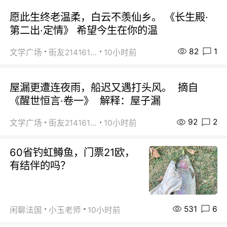
愿此生终老温柔，白云不羡仙乡。 《长生殿·
第二出·定情》 希望今生在你的温
82
1
文学广场
街友21416156
10小时前
屋漏更遭连夜雨，船迟又遇打头风。 摘自
《醒世恒言·卷一》 解释：屋子漏
92
2
文学广场
街友21416156
10小时前
60省钓虹鳟鱼，门票21欧，
有结伴的吗？
531
6
闲聊法国
小玉老师
10小时前