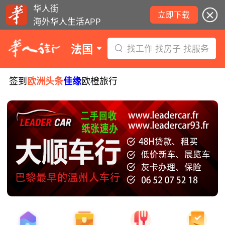
华人街
立即下载
海外华人生活APP
法国
找工作 找房子 找服务
签到
欧洲头条
佳缘
欧橙旅行