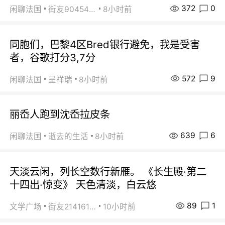
372
0
闲聊法国
街友90454511
8小时前
同胞们，巴黎4区Bred银行避免，我是受害
者，谷歌打分3,7分
572
9
闲聊法国
呈祥瑞
8小时前
丽岙人跑到沈岙拉皮条
639
6
闲聊法国
逝去的生活
8小时前
天淡云闲，列长空数行新雁。 《长生殿·第二
十四出·惊变》 天色清淡，白云悠
89
1
文学广场
街友21416156
10小时前