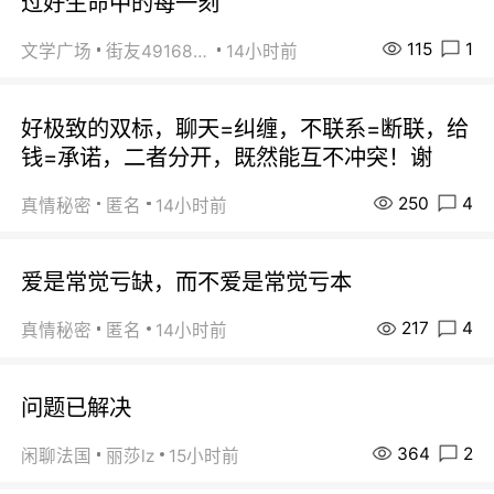
过好生命中的每一刻
115
1
文学广场
街友49168527
14小时前
好极致的双标，聊天=纠缠，不联系=断联，给
钱=承诺，二者分开，既然能互不冲突！谢
250
4
真情秘密
匿名
14小时前
爱是常觉亏缺，而不爱是常觉亏本
217
4
真情秘密
匿名
14小时前
问题已解决
364
2
闲聊法国
丽莎lz
15小时前