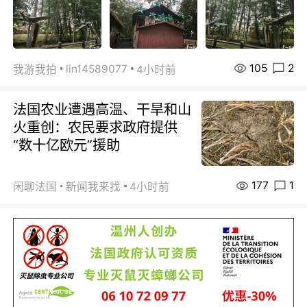
105
2
lin14589077
我游我拍
4小时前
法国农业遭遇高温、干旱和山
火重创：农民要求政府提供
“数十亿欧元”援助
177
1
闲聊法国
新闻我来找
4小时前