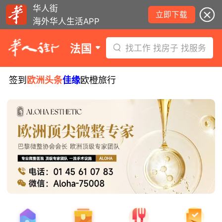
华人街
立即下载
海外华人生活APP
法国
找工作 找房子 找服务
签到
欧洲头条
佳缘
欧橙旅行
8月5日要闻：易捷航空八月罢工预警！
数字度假支票使用受限！警惕网络募捐
骗局！
无栏杆收费站逃费将重罚！