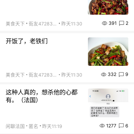
391
2
美食天下
街友472838572
昨天11:30
开饭了，老铁们
332
9
美食天下
街友472838572
昨天11:30
这种人真的，想杀他的心都
有。（法国）
1277
6
闲聊法国
匿名
昨天11:19