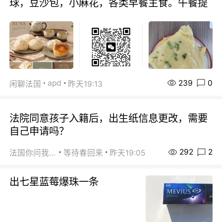
球，豆沙包，小麻花，各类早餐主食。午餐提
239
0
apd
闲聊法国
昨天19:13
法院同意孩子入籍后，出生纸信息更改，需要
自己申请吗？
292
2
法国你问我答
等待春回来
昨天19:05
出七星蓝莓爆珠一条