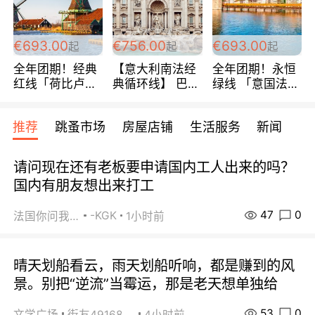
€693.00
€756.00
€693.00
起
起
起
全年团期！经典
【意大利南法经
全年团期！永恒
红线「荷比卢德
典循环线】 巴黎
绿线 「意国法
法」七天循环 五
上下 所有日期铁
南」巴黎上下 去
国 仅售99欧/人/
发！ 全程四星级
意大利 南法 99
推荐
跳蚤市场
房屋店铺
生活服务
新闻
天！巴黎上下！
宾馆 108欧/天起
欧/天起 ~包拼房
包拼房~
全程756欧/位
请问现在还有老板要申请国内工人出来的吗？
国内有朋友想出来打工
47
0
-KGK
法国你问我答
1小时前
晴天划船看云，雨天划船听响，都是赚到的风
景。别把“逆流”当霉运，那是老天想单独给
53
0
文学广场
街友49168527
4小时前