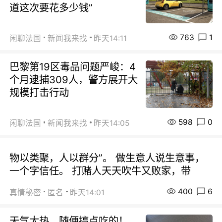
道这次要花多少钱”
763
1
闲聊法国
新闻我来找
昨天14:11
巴黎第19区毒品问题严峻：4
个月逮捕309人，警方展开大
规模打击行动
598
0
闲聊法国
新闻我来找
昨天14:05
物以类聚，人以群分”。 做生意人说生意事，
一个字信任。 打赌人天天吹牛又败家，带
400
6
真情秘密
匿名
昨天14:01
天气太热，随便搞点吃的！