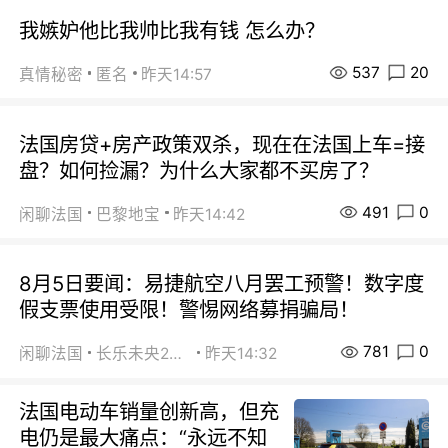
我嫉妒他比我帅比我有钱 怎么办？
537
20
真情秘密
匿名
昨天14:57
法国房贷+房产政策双杀，现在在法国上车=接
盘？如何捡漏？为什么大家都不买房了？
491
0
闲聊法国
巴黎地宝
昨天14:42
8月5日要闻：易捷航空八月罢工预警！数字度
假支票使用受限！警惕网络募捐骗局！
781
0
闲聊法国
长乐未央2015
昨天14:32
法国电动车销量创新高，但充
电仍是最大痛点：“永远不知