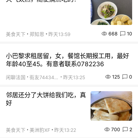
668
10
美食天下
郑知恩
昨天13:59
小巴黎求租居留，女，餐馆长期报工用，最好
年龄40至45。有意者联系0782236
125
0
闲聊法国
街友74434350
昨天13:25
邻居还分了大饼给我们吃，真
好
700
2
美食天下
美洲豹XF
昨天13:22