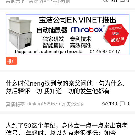
101
0
美食天下
美洲豹XF
4小时前
推广
什么时候neng找到我的亲父问他一句为什么.
然后释怀一切.我知道一切的发生他都有
130
0
linkun152957
真情秘密
昨天23:58
人到了50这个年纪，身体会一点一点发出哀老
信号， 年轻时，总以为衰老很遥远；如今