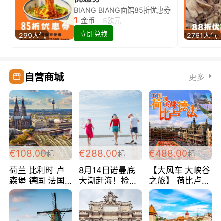
BIANG BIANG面馆85折优惠券
1
金币
5欧元
立即兑换
299人气
2761人气
自营商城
更多
€108.00
€288.00
€488.00
起
起
起
荷兰 比利时 卢
8月14日诺曼底
【大风车 大峡谷
森堡 德国 法国
大潮赶海！捡海
之旅】 荷比卢德
超爽玩遍西欧 循
鲜！轻轻松松海
法 巴黎上下 经
环线 全程四星宾
边爽玩三日游
典五国四日游
馆 108欧/人/天
288欧/人
488欧/人