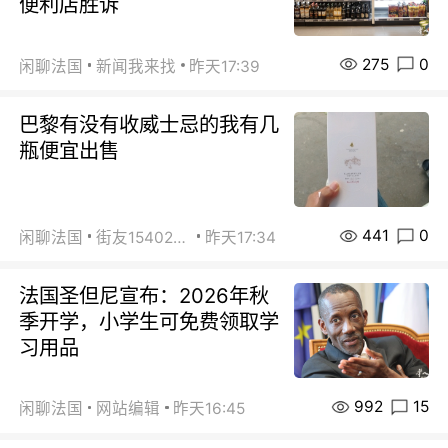
便利店胜诉
275
0
闲聊法国
新闻我来找
昨天17:39
巴黎有没有收威士忌的我有几
瓶便宜出售
441
0
闲聊法国
街友15402223
昨天17:34
法国圣但尼宣布：2026年秋
季开学，小学生可免费领取学
习用品
992
15
闲聊法国
网站编辑
昨天16:45