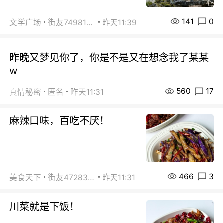
141
0
文学广场
街友74981146
昨天11:39
昨晚又梦见你了，你是不是又在想念我了某某
w
560
17
真情秘密
匿名
昨天11:31
麻辣口味，百吃不厌！
466
3
美食天下
街友472838572
昨天11:31
川菜就是下饭！