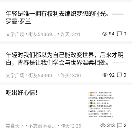
年轻是唯一拥有权利去编织梦想的时光。——
罗曼·罗兰
94
0
文学广场
街友54369822
昨天13:11
年轻时我们都以为自己能改变世界，后来才明
白，青春是让我们学会与世界温柔相处。——
92
0
文学广场
街友54369822
昨天13:10
吃出好心情！
313
2
美食天下
不靠谱不要联系
昨天12:26