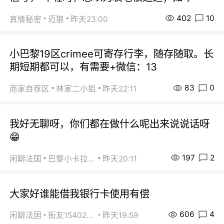
402
10
真情秘密
迈狼
昨天23:00
小巴黎19区crimee可寄存行李，随存随取。长
期短期都可以，有需要+微信：13
83
0
商家自荐区
林家二小姐
昨天22:11
我好无聊呀，你们都在做什么呢出来说说话呀
😁
197
2
闲聊法国
巴黎小卡拉咪
昨天20:11
大家好谁能借我银行卡使用有偿
606
4
闲聊法国
街友15402223
昨天19:59