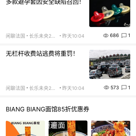
多款避孕套因安全缺陷召回！
686
1
闲聊法国
长乐未央2015
昨天10:04
无栏杆收费站逃费将重罚！
573
1
闲聊法国
长乐未央2015
昨天10:04
BIANG BIANG面馆85折优惠券