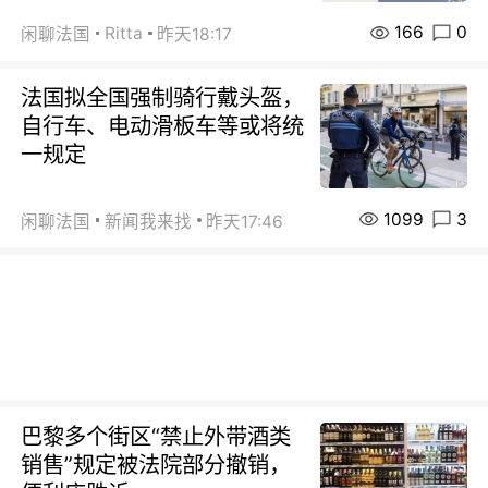
166
0
Ritta
闲聊法国
昨天18:17
法国拟全国强制骑行戴头盔，
自行车、电动滑板车等或将统
一规定
1099
3
闲聊法国
新闻我来找
昨天17:46
巴黎多个街区“禁止外带酒类
销售”规定被法院部分撤销，