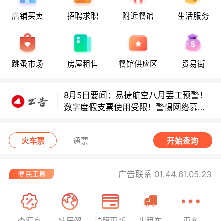
店铺买卖
招聘求职
附近餐馆
生活服务
多款避孕套因安全缺陷召回！
多款避孕套因安全缺陷召回！
跳蚤市场
房屋租售
餐馆供应区
贸易街
8月5日要闻：易捷航空八月罢工预警！
数字度假支票使用受限！警惕网络募捐
骗局！
无栏杆收费站逃费将重罚！
火车票
通票
开始查询
广告联系 01.44.61.05.23
查汇率
续居留
护照更新
出租车
更多