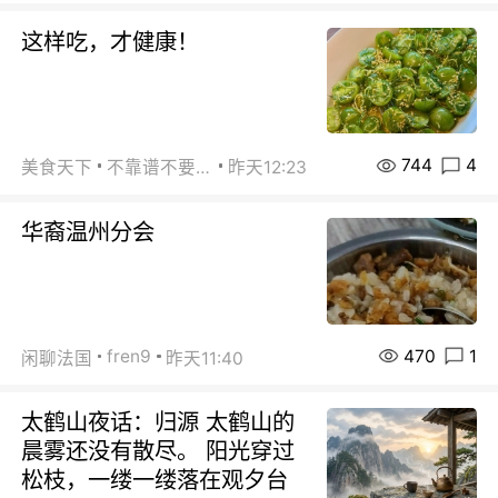
这样吃，才健康！
744
4
美食天下
不靠谱不要联系
昨天12:23
华裔温州分会
470
1
fren9
闲聊法国
昨天11:40
太鹤山夜话：归源 太鹤山的
晨雾还没有散尽。 阳光穿过
松枝，一缕一缕落在观夕台