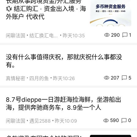
长期从事跨境资金/外汇服务
💱 结汇购汇 · 资金出入境 · 海
外账户 代收代
290
1
闲聊法国
结汇换汇电汇
昨天10:35
没有什么事值得庆祝，那就庆祝什么事都没
有。
207
5
真情秘密
四月的鱼
昨天10:26
8.7号dieppe一日游赶海捡海鲜，坐游船出
海，提供奔驰商务车，8.9坐一个人
590
0
闲聊法国
遇见2588
昨天10:09