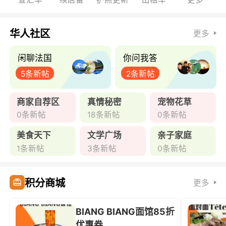
华人社区
更多
闲聊法国
你问我答
5条新帖
2条新帖
商家自荐区
真情秘密
宠物花草
0条新帖
18条新帖
0条新帖
美食天下
文学广场
亲子家庭
1条新帖
3条新帖
0条新帖
积分商城
更多
BIANG BIANG面馆85折
优惠券