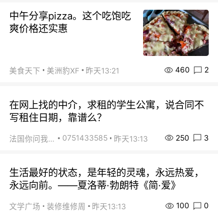
中午分享pizza。这个吃饱吃
爽价格还实惠
460
2
美食天下
美洲豹XF
昨天13:21
在网上找的中介，求租的学生公寓，说合同不
写租住日期，靠谱么？
250
3
0751433585
法国你问我答
昨天13:13
生活最好的状态，是年轻的灵魂，永远热爱，
永远向前。——夏洛蒂·勃朗特《简·爱》
100
0
文学广场
装修维修周
昨天13:13