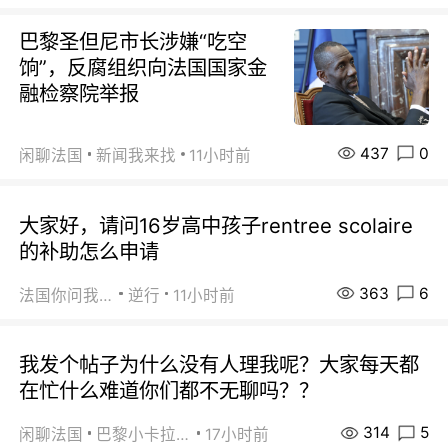
巴黎圣但尼市长涉嫌“吃空
饷”，反腐组织向法国国家金
融检察院举报
437
0
闲聊法国
新闻我来找
11小时前
大家好，请问16岁高中孩子rentree scolaire
的补助怎么申请
363
6
法国你问我答
逆行
11小时前
我发个帖子为什么没有人理我呢？大家每天都
在忙什么难道你们都不无聊吗？？
314
5
闲聊法国
巴黎小卡拉咪
17小时前