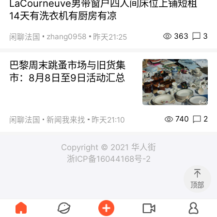
LaCourneuve男带窗户四人间床位上铺短租
14天有洗衣机有厨房有凉
363
3
zhang0958
闲聊法国
昨天21:25
巴黎周末跳蚤市场与旧货集
市：8月8日至9日活动汇总
740
2
闲聊法国
新闻我来找
昨天21:10
Copyright © 2021 华人街
浙ICP备16044168号-2
顶部