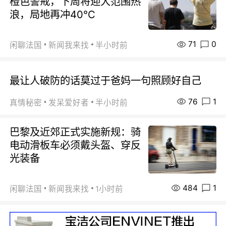
橙色警戒，下周将迎大范围热
浪，局地再冲40℃
71
0
闲聊法国
新闻我来找
半小时前
最让人破防的话莫过于爸妈一句照顾好自己
76
1
真情秘密
发呆爱好者
半小时前
巴黎及近郊正式实施新规：骑
电动滑板车必须戴头盔、穿反
光装备
484
1
闲聊法国
新闻我来找
1小时前