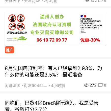
155
0
美食天下
美洲豹XF
2小时前
推广
8月法国房贷利率：有人已经拿到2.93%，为
什么你的可能还是3.5%？ 最近准备
272
0
闲聊法国
街友90454511
4小时前
同胞们，巴黎4区Bred银行避免，我是受害
者，谷歌打分3,7分