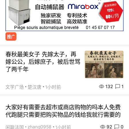
推广
春秋最美女子 先嫁太子，再
嫁公公，后嫁庶子，被后世骂
了两千年
132
1
文学广场
楚汉唐
1小时前
大家好有需要去超市或商店购物的吗本人免费
代跑腿只需要把购买物品的钱给我就行需要的
92
0
zhang0958
闲聊法国
1小时前