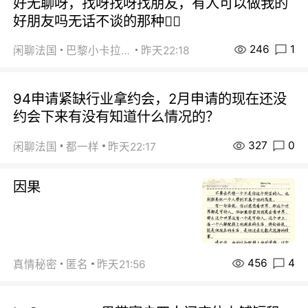
好无聊呀，找呀找呀找朋友，有人可以做我的
好朋友吗无话不谈的那种😮‍💨
246
1
闲聊法国
巴黎小卡拉咪
昨天22:18
94申请紧缺行业拿约会，2月申请的现在还没
约会下来有没有知道什么情况的？
327
0
闲聊法国
都一样
昨天22:17
因果
456
4
真情秘密
匿名
昨天21:56