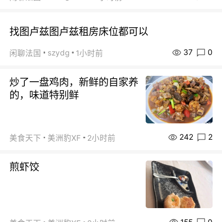
找图卢兹图卢兹租房床位都可以
37
0
szydg
闲聊法国
1小时前
炒了一盘鸡肉，新鲜的自家养
的，味道特别鲜
242
2
美食天下
美洲豹XF
2小时前
煎虾饺