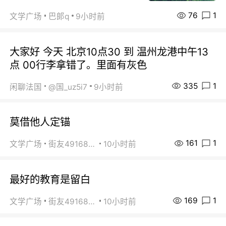
76
1
文学广场
巴郞q
9小时前
大家好 今天 北京10点30 到 温州龙港中午13
点 00行李拿错了。里面有灰色
335
1
闲聊法国
@国_uz5i7
9小时前
莫借他人定锚
161
1
文学广场
街友49168527
10小时前
最好的教育是留白
169
1
文学广场
街友49168527
10小时前