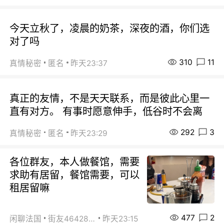
今天立秋了，凌晨的奶茶，深夜的酒，你们选
对了吗
310
11
真情秘密
匿名
昨天23:37
真正的友情，不是天天联系，而是彼此心里一
直有对方。 有事时愿意伸手，低谷时不会离
292
3
真情秘密
匿名
昨天23:29
各位群友，本人做餐馆，需要
求助有居留，餐馆需要，可以
租居留嘛
477
2
闲聊法国
街友46428878
昨天23:15