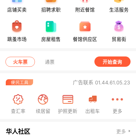
店铺买卖
招聘求职
附近餐馆
生活服务
跳蚤市场
房屋租售
餐馆供应区
贸易街
火车票
通票
开始查询
广告联系 01.44.61.05.23
查汇率
续居留
护照更新
出租车
更多
华人社区
更多