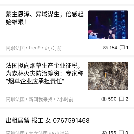
蒙主恩泽、异域谋生；倍感起
始维艰！
154
1
fren9
闲聊法国
6小时前
法国拟向烟草生产企业征税，
为森林火灾防治筹资：专家称
“烟草企业应承担责任”
590
2
闲聊法国
新闻我来找
7小时前
出租居留 报工 女 0767591468
166
0
闲聊法国
六六法国
8小时前