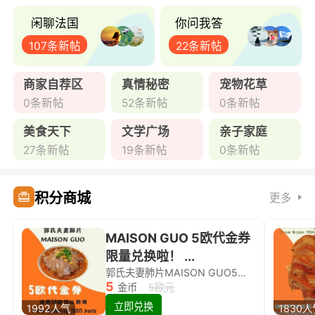
闲聊法国
你问我答
107条新帖
22条新帖
商家自荐区
真情秘密
宠物花草
0条新帖
52条新帖
0条新帖
美食天下
文学广场
亲子家庭
27条新帖
19条新帖
0条新帖
积分商城
更多
MAISON GUO 5欧代金券
限量兑换啦！ ...
郭氏夫妻肺片MAISON GUO5欧代金券限量兑换啦！
5
金币
5欧元
立即兑换
1992人气
1830