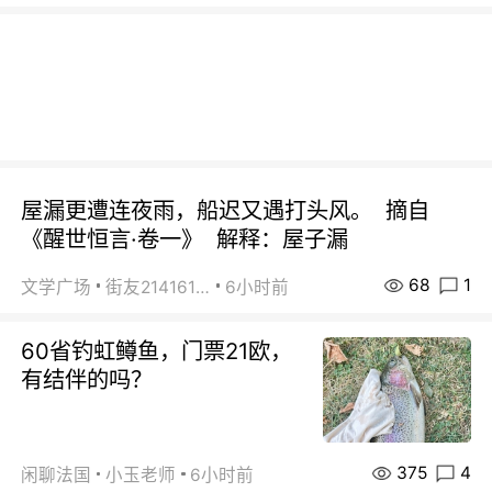
屋漏更遭连夜雨，船迟又遇打头风。 摘自
《醒世恒言·卷一》 解释：屋子漏
68
1
文学广场
街友21416156
6小时前
60省钓虹鳟鱼，门票21欧，
有结伴的吗？
375
4
闲聊法国
小玉老师
6小时前