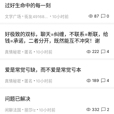
过好生命中的每一刻
87
0
文学广场
街友49168527
10小时前
好极致的双标，聊天=纠缠，不联系=断联，给
钱=承诺，二者分开，既然能互不冲突！谢
222
4
真情秘密
匿名
10小时前
爱是常觉亏缺，而不爱是常觉亏本
189
4
真情秘密
匿名
10小时前
问题已解决
332
2
闲聊法国
丽莎lz
10小时前