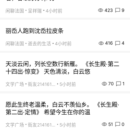
423
9
闲聊法国
呈祥瑞
4小时前
丽岙人跑到沈岙拉皮条
416
4
闲聊法国
逝去的生活
4小时前
天淡云闲，列长空数行新雁。 《长生殿·第二
十四出·惊变》 天色清淡，白云悠
70
1
文学广场
街友21416156
5小时前
愿此生终老温柔，白云不羡仙乡。 《长生殿·
第二出·定情》 希望今生在你的温
51
0
文学广场
街友21416156
5小时前