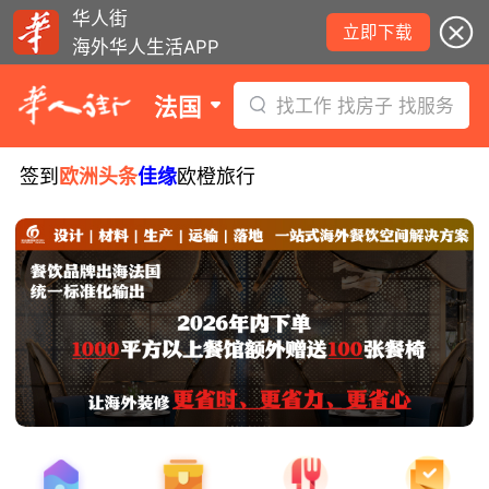
华人街
立即下载
海外华人生活APP
法国
找工作 找房子 找服务
签到
欧洲头条
佳缘
欧橙旅行