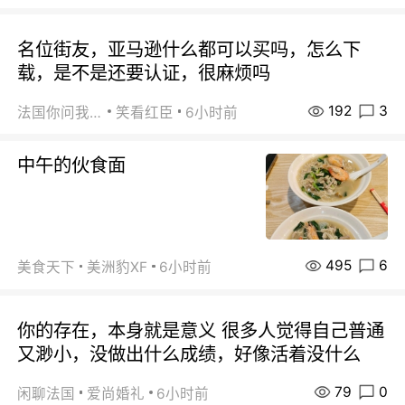
名位街友，亚马逊什么都可以买吗，怎么下
载，是不是还要认证，很麻烦吗
192
3
法国你问我答
笑看红臣
6小时前
中午的伙食面
495
6
美食天下
美洲豹XF
6小时前
你的存在，本身就是意义 很多人觉得自己普通
又渺小，没做出什么成绩，好像活着没什么
79
0
闲聊法国
爱尚婚礼
6小时前