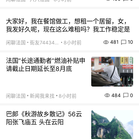
大家好，我在餐馆做工，想租一个居留，女，
我发好久呢，现在这么难租吗？我工作稳定是
481
10
闲聊法国
街友74434350
8小时前
法国“长途通勤者”燃油补贴申
请截止日期延长至8月底
484
0
闲聊法国
新闻我来找
8小时前
巴郞《秋游故乡散记》56云
阳张飞庙五 头在云阳