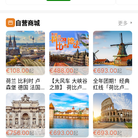
自营商城
更多
€108.00
€488.00
€693.00
起
起
起
荷兰 比利时 卢
【大风车 大峡谷
全年团期！经典
森堡 德国 法国
之旅】 荷比卢德
红线「荷比卢德
超爽玩遍西欧 循
法 巴黎上下 经
法」七天循环 五
环线 全程四星宾
典五国四日游
国 仅售99欧/人/
馆 108欧/人/天
488欧/人
天！巴黎上下！
包拼房~
€756.00
€693.00
€693.00
起
起
起