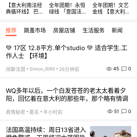
【意大利南法经
全年团期！永恒
全年团期！文艺
典循环线】 巴黎
绿线 「意国法
金线 【意大利一
上下 所有日期铁
南」巴黎上下 去
地】 循环7日游
发！ 全程四星级
意大利 南法 99
全程693欧/人起
推荐
跳蚤市场
房屋店铺
生活服务
新闻
宾馆 108欧/天起
欧/天起 ~包拼房
每周铁发！
全程756欧/位
💚 17区 12.8平方.单个studio 💚 适合学生.工
作人士 【环境】
45
0
Simon_RIRIl
闲聊法国
26分钟前
WQ多年以后，一个白发苍苍的老太太看着夕
阳，回忆着在意大利的那些年，那个略有情调
51
0
真情秘密
匿名
半小时前
法国高温持续：周日13省进入