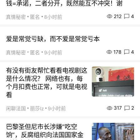
钱=承诺，二者分开，既然能互不冲突！谢
212
4
真情秘密
匿名
8小时前
爱是常觉亏缺，而不爱是常觉亏本
178
4
真情秘密
匿名
9小时前
有没有街友帮忙看看电视剧这
是什么情况？ 网络也有，每
个月扣费也正常，可就是电视
看
317
2
闲聊法国
丽莎lz
9小时前
巴黎圣但尼市长涉嫌“吃空
饷”，反腐组织向法国国家金