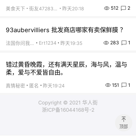
512
2
美食天下
街友472838572
昨天20:18
93aubervilliers 批发商店哪家有卖保鲜膜 ？
283
1
Ert1234
法国你问我答
昨天19:35
错过黄昏晚霞，还有满天星辰，海与风，温与
柔，爱与不爱皆自由。
151
1
真情秘密
匿名
昨天19:24
Copyright © 2021 华人街
浙ICP备16044168号-2
顶部