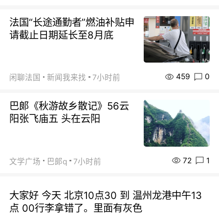
法国“长途通勤者”燃油补贴申
请截止日期延长至8月底
459
0
闲聊法国
新闻我来找
7小时前
巴郞《秋游故乡散记》56云
阳张飞庙五 头在云阳
72
1
文学广场
巴郞q
7小时前
大家好 今天 北京10点30 到 温州龙港中午13
点 00行李拿错了。里面有灰色