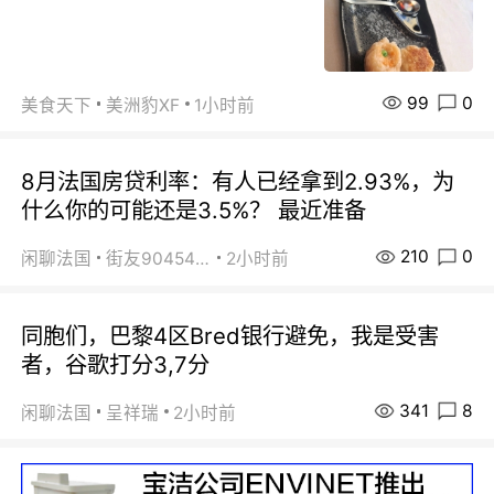
99
0
美食天下
美洲豹XF
1小时前
8月法国房贷利率：有人已经拿到2.93%，为
什么你的可能还是3.5%？ 最近准备
210
0
闲聊法国
街友90454511
2小时前
同胞们，巴黎4区Bred银行避免，我是受害
者，谷歌打分3,7分
341
8
闲聊法国
呈祥瑞
2小时前