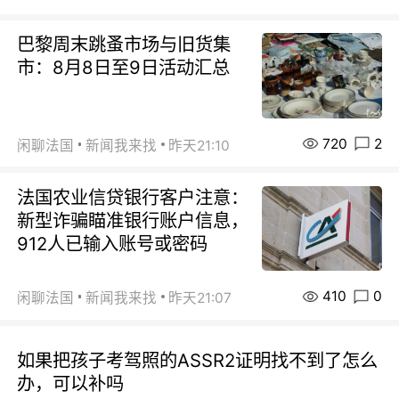
巴黎周末跳蚤市场与旧货集
市：8月8日至9日活动汇总
720
2
闲聊法国
新闻我来找
昨天21:10
法国农业信贷银行客户注意：
新型诈骗瞄准银行账户信息，
912人已输入账号或密码
410
0
闲聊法国
新闻我来找
昨天21:07
如果把孩子考驾照的ASSR2证明找不到了怎么
办，可以补吗