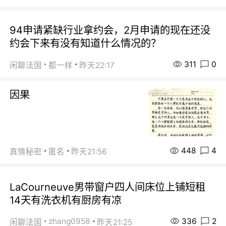
94申请紧缺行业拿约会，2月申请的现在还没
约会下来有没有知道什么情况的？
311
0
闲聊法国
都一样
昨天22:17
因果
448
4
真情秘密
匿名
昨天21:56
LaCourneuve男带窗户四人间床位上铺短租
14天有洗衣机有厨房有凉
336
2
zhang0958
闲聊法国
昨天21:25