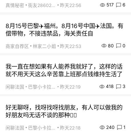
517
6
真情秘密
街友28602925
昨天22:56
8月15号巴黎✈️福州。8月16号中国✈️法国。有
偿带物，不接违禁品，海关责任自
80
0
商家自荐区
林家二小姐
昨天22:53
我一直在想如果有人能养我就好了，这样的话
就不用天天这么辛苦靠上班那点钱维持生活了
418
3
闲聊法国
巴黎小卡拉咪
昨天22:19
好无聊呀，找呀找呀找朋友，有人可以做我的
好朋友吗无话不谈的那种😮‍💨
240
1
闲聊法国
巴黎小卡拉咪
昨天22:18