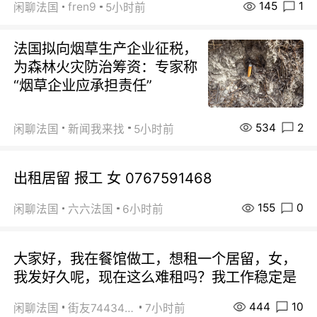
145
1
fren9
闲聊法国
5小时前
法国拟向烟草生产企业征税，
为森林火灾防治筹资：专家称
“烟草企业应承担责任”
534
2
闲聊法国
新闻我来找
5小时前
出租居留 报工 女 0767591468
155
0
闲聊法国
六六法国
6小时前
大家好，我在餐馆做工，想租一个居留，女，
我发好久呢，现在这么难租吗？我工作稳定是
444
10
闲聊法国
街友74434350
7小时前