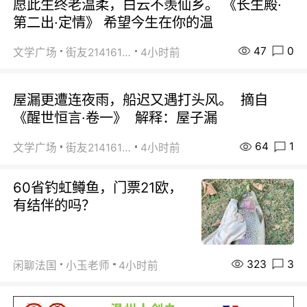
愿此生终老温柔，白云不羡仙乡。 《长生殿·
第二出·定情》 希望今生在你的温
47
0
文学广场
街友21416156
4小时前
屋漏更遭连夜雨，船迟又遇打头风。 摘自
《醒世恒言·卷一》 解释：屋子漏
64
1
文学广场
街友21416156
4小时前
60省钓虹鳟鱼，门票21欧，
有结伴的吗？
323
3
闲聊法国
小玉老师
4小时前