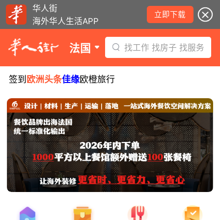
华人街
立即下载
海外华人生活APP
法国
找工作 找房子 找服务
签到
欧洲头条
佳缘
欧橙旅行