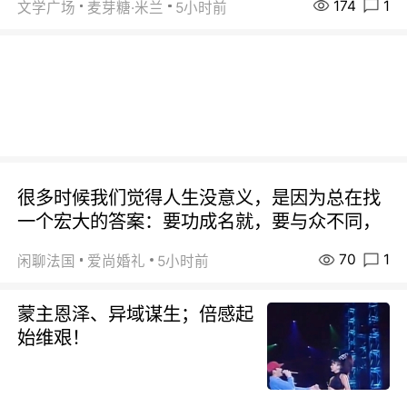
174
1
文学广场
麦芽糖·米兰
5小时前
很多时候我们觉得人生没意义，是因为总在找
一个宏大的答案：要功成名就，要与众不同，
70
1
闲聊法国
爱尚婚礼
5小时前
蒙主恩泽、异域谋生；倍感起
始维艰！