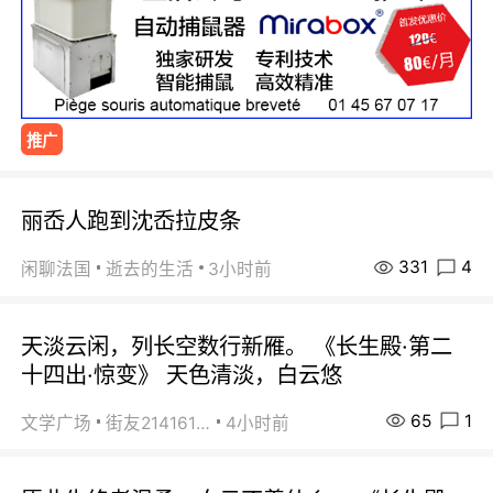
推广
丽岙人跑到沈岙拉皮条
331
4
闲聊法国
逝去的生活
3小时前
天淡云闲，列长空数行新雁。 《长生殿·第二
十四出·惊变》 天色清淡，白云悠
65
1
文学广场
街友21416156
4小时前