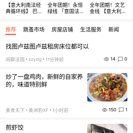
【意大利南法经
全年团期！永恒
全年团期！文艺
典循环线】 巴黎
绿线 「意国法
金线 【意大利一
上下 所有日期铁
南」巴黎上下 去
地】 循环7日游
发！ 全程四星级
意大利 南法 99
全程693欧/人起
推荐
跳蚤市场
房屋店铺
生活服务
新闻
宾馆 108欧/天起
欧/天起 ~包拼房
每周铁发！
全程756欧/位
找图卢兹图卢兹租房床位都可以
14
0
szydg
闲聊法国
11分钟前
炒了一盘鸡肉，新鲜的自家养
的，味道特别鲜
150
1
美食天下
美洲豹XF
1小时前
煎虾饺