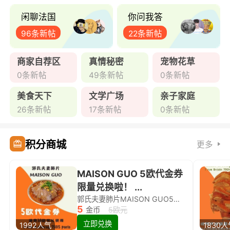
闲聊法国
你问我答
96条新帖
22条新帖
商家自荐区
真情秘密
宠物花草
0条新帖
49条新帖
0条新帖
美食天下
文学广场
亲子家庭
26条新帖
17条新帖
0条新帖
积分商城
更多
MAISON GUO 5欧代金券
限量兑换啦！ ...
郭氏夫妻肺片MAISON GUO5欧代金券限量兑换啦！
5
金币
5欧元
立即兑换
1992人气
1830