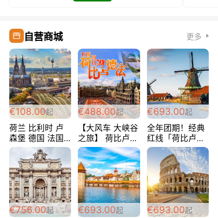
自营商城
更多
€108.00
€488.00
€693.00
起
起
起
荷兰 比利时 卢
【大风车 大峡谷
全年团期！经典
森堡 德国 法国
之旅】 荷比卢德
红线「荷比卢德
超爽玩遍西欧 循
法 巴黎上下 经
法」七天循环 五
环线 全程四星宾
典五国四日游
国 仅售99欧/人/
馆 108欧/人/天
488欧/人
天！巴黎上下！
包拼房~
€756.00
€693.00
€693.00
起
起
起