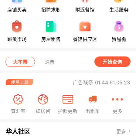
店铺买卖
招聘求职
附近餐馆
生活服务
跳蚤市场
房屋租售
餐馆供应区
贸易街
火车票
通票
开始查询
广告联系 01.44.61.05.23
查汇率
续居留
护照更新
出租车
更多
华人社区
更多