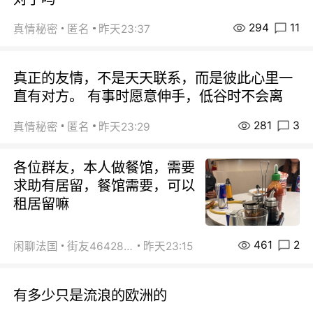
294
11
真情秘密
匿名
昨天23:37
真正的友情，不是天天联系，而是彼此心里一
直有对方。 有事时愿意伸手，低谷时不会离
281
3
真情秘密
匿名
昨天23:29
各位群友，本人做餐馆，需要
求助有居留，餐馆需要，可以
租居留嘛
461
2
闲聊法国
街友46428878
昨天23:15
有多少只是流浪的欧洲的