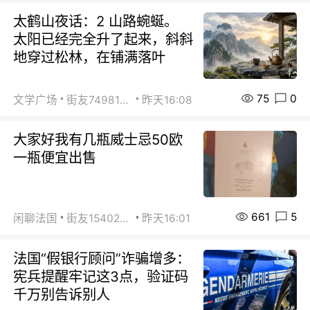
太鹤山夜话：2 山路蜿蜒。
太阳已经完全升了起来，斜斜
地穿过松林，在铺满落叶
75
0
文学广场
街友74981146
昨天16:08
大家好我有几瓶威士忌50欧
一瓶便宜出售
661
5
闲聊法国
街友15402223
昨天16:01
法国“假银行顾问”诈骗增多：
宪兵提醒牢记这3点，验证码
千万别告诉别人