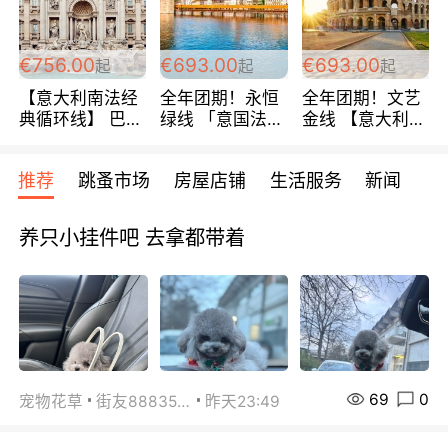
包拼房~
€756.00
€693.00
€693.00
起
起
起
【意大利南法经
全年团期！永恒
全年团期！文艺
典循环线】 巴黎
绿线 「意国法
金线 【意大利一
上下 所有日期铁
南」巴黎上下 去
地】 循环7日游
发！ 全程四星级
意大利 南法 99
全程693欧/人起
推荐
跳蚤市场
房屋店铺
生活服务
新闻
宾馆 108欧/天起
欧/天起 ~包拼房
每周铁发！
全程756欧/位
养只小挂件吧 去拿都带着
69
0
宠物花草
街友88835518
昨天23:49