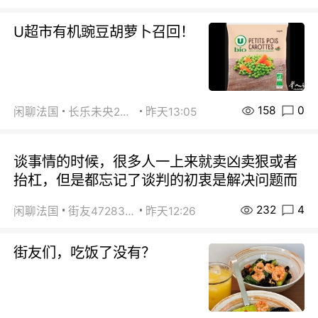
U超市有机豌豆胡萝卜召回！
158
0
闲聊法国
长乐未央2015
昨天13:05
谈事情的时候，很多人一上来就卖凶卖狠或者
抬杠，但是都忘记了谈判的初衷是解决问题而
232
4
闲聊法国
街友472838572
昨天12:26
街友们，吃饭了没有？