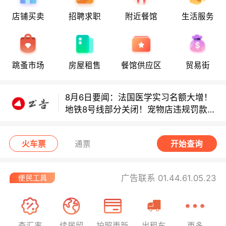
8月6日要闻：法国医学实习名额大增！
店铺买卖
招聘求职
附近餐馆
生活服务
地铁8号线部分关闭！宠物店违规罚款出
炉！
巴黎地铁音乐家海选启动！
跳蚤市场
房屋租售
餐馆供应区
贸易街
8月6日要闻：法国医学实习名额大增！
地铁8号线部分关闭！宠物店违规罚款出
炉！
巴黎地铁音乐家海选启动！
火车票
通票
开始查询
广告联系 01.44.61.05.23
查汇率
续居留
护照更新
出租车
更多