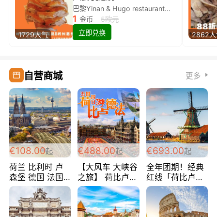
巴黎Yinan & Hugo restaurant除简餐类全场8折
1
金币
5欧元
立即兑换
1729人气
2862
自营商城
更多
€108.00
€488.00
€693.00
起
起
起
荷兰 比利时 卢
【大风车 大峡谷
全年团期！经典
森堡 德国 法国
之旅】 荷比卢德
红线「荷比卢德
超爽玩遍西欧 循
法 巴黎上下 经
法」七天循环 五
环线 全程四星宾
典五国四日游
国 仅售99欧/人/
馆 108欧/人/天
488欧/人
天！巴黎上下！