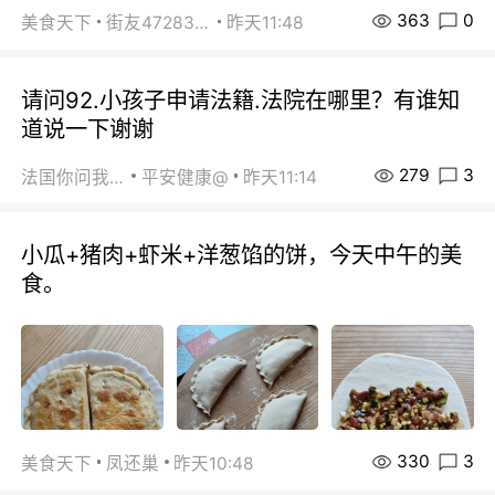
363
0
美食天下
街友472838572
昨天11:48
请问92.小孩子申请法籍.法院在哪里？有谁知
道说一下谢谢
279
3
法国你问我答
平安健康@
昨天11:14
小瓜+猪肉+虾米+洋葱馅的饼，今天中午的美
食。
330
3
美食天下
凤还巢
昨天10:48