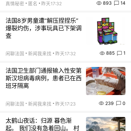
893
14
真情秘密
匿名
昨天17:32
法国8岁男童遭“解压捏捏乐”
爆裂灼伤，涉事玩具已下架调
查
885
1
闲聊法国
新闻我来找
昨天17:32
法国卫生部门通报输入性安第
斯汉坦病毒病例，患者已在西
班牙隔离
239
0
闲聊法国
新闻我来找
昨天17:23
太鹤山夜话：归源 暮色渐
起。 我们没有急着回山。 村