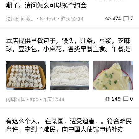
期了。请问怎么可以换个约会
474
7
Nrdqsb
法国你问我答
昨天18:34
本店提供早餐包子，馒头，油条，豆浆，芝麻
球，豆沙包，小麻花，各类早餐主食。午餐提
249
0
apd
闲聊法国
昨天17:44
有这么个人， 在某国，遭受迫害，。符合难民
条件。拿到了难民。向中国大使馆申请补办