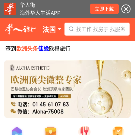
华人街
立即下载
海外华人生活APP
法国
找工作 找房子 找服务
签到
欧洲头条
佳缘
欧橙旅行