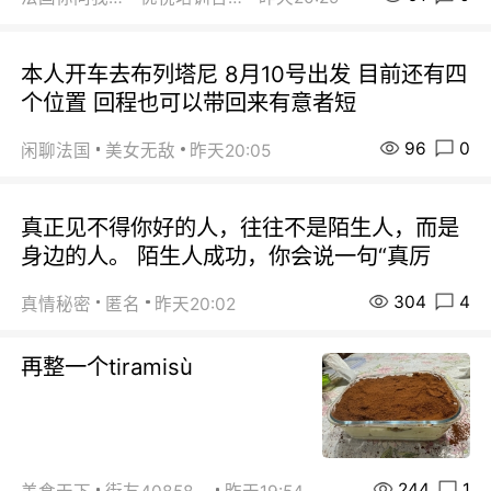
本人开车去布列塔尼 8月10号出发 目前还有四
个位置 回程也可以带回来有意者短
96
0
闲聊法国
美女无敌
昨天20:05
真正见不得你好的人，往往不是陌生人，而是
身边的人。 陌生人成功，你会说一句“真厉
304
4
真情秘密
匿名
昨天20:02
再整一个tiramisù
244
1