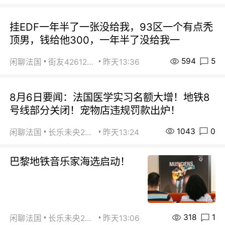
挂EDF一年半了一张没给我，93区一个有点秃
顶男，钱给他300，一年半了没给我一
594
5
闲聊法国
街友42612092
昨天13:36
8月6日要闻：法国医学实习名额大增！地铁8
号线部分关闭！宠物店违规罚款出炉！
1043
0
闲聊法国
长乐未央2015
昨天13:24
巴黎地铁音乐家海选启动！
318
1
闲聊法国
长乐未央2015
昨天13:06