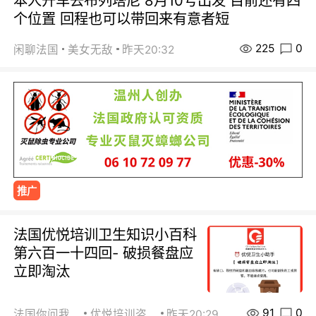
本人开车去布列塔尼 8月10号出发 目前还有四
个位置 回程也可以带回来有意者短
225
0
闲聊法国
美女无敌
昨天20:32
推广
法国优悦培训卫生知识小百科
第六百一十四回- 破损餐盘应
立即淘汰
91
0
法国你问我答
优悦培训咨询
昨天20:29