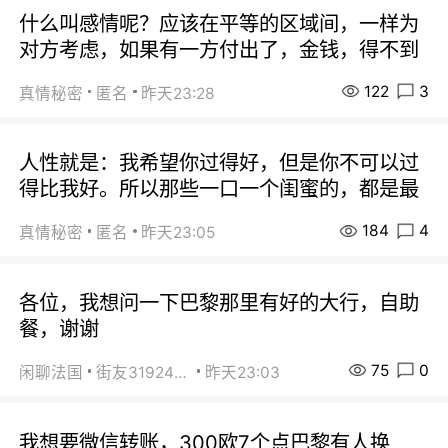
什么叫感情呢？应该在平等的区域间，一样为
对方考虑，如果有一方付出了，金钱，得不到
122
3
真情秘密
匿名
昨天23:28
人性就是：我希望你过得好，但是你不可以过
得比我好。所以那些一口一个闺蜜的，都是最
184
4
真情秘密
匿名
昨天23:05
各位，我想问一下巴黎那里有好的大行，自助
餐，谢谢
75
0
闲聊法国
街友31924072
昨天23:03
我想要微信转账，300欧7个点巴黎有人换