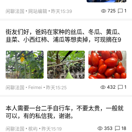
725
1
闲聊法国
网站编辑
昨天15:39
街友们好，爸妈在家种的丝瓜、冬瓜、黄瓜、
韭菜、小西红柿、浦瓜等想卖掉，可现摘在9
432
1
Feimei
闲聊法国
昨天15:25
本人需要一台二手自行车，不要太贵，一般就
可以，有的私信我，谢谢。
353
18
闲聊法国
槟屿
昨天15:19