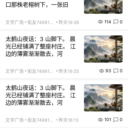
口那株老榕树下，一张旧
114
0
文学广场
街友74981146
昨天16:26
太鹤山夜话：3 山脚下。 晨
光已经铺满了整座村庄。 江
边的薄雾渐渐散去，河
93
0
文学广场
街友74981146
昨天16:25
太鹤山夜话：3 山脚下。 晨
光已经铺满了整座村庄。 江
边的薄雾渐渐散去，河
101
0
文学广场
街友74981146
昨天16:13