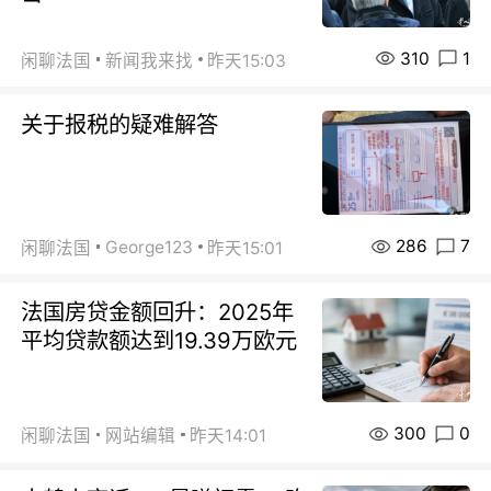
310
1
闲聊法国
新闻我来找
昨天15:03
关于报税的疑难解答
286
7
George123
闲聊法国
昨天15:01
法国房贷金额回升：2025年
平均贷款额达到19.39万欧元
300
0
闲聊法国
网站编辑
昨天14:01