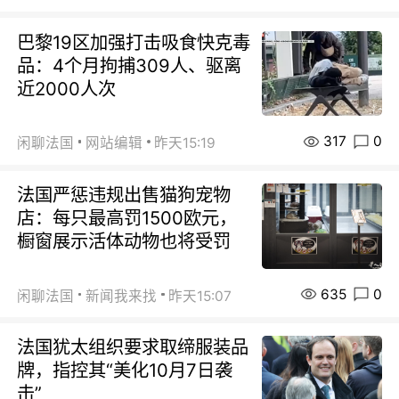
巴黎19区加强打击吸食快克毒
品：4个月拘捕309人、驱离
近2000人次
317
0
闲聊法国
网站编辑
昨天15:19
法国严惩违规出售猫狗宠物
店：每只最高罚1500欧元，
橱窗展示活体动物也将受罚
635
0
闲聊法国
新闻我来找
昨天15:07
法国犹太组织要求取缔服装品
牌，指控其“美化10月7日袭
击”