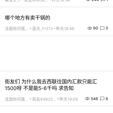
美食天下
街友40858442
昨天19:54
哪个地方有卖干锅的
90
0
法国你问我答
蓝天_Fr37z
昨天19:46
街友们 为什么我去西联往国内汇款只能汇
1500呀 不是能5-6千吗 求告知
546
6
法国你问我答
街友64823891
昨天19:09