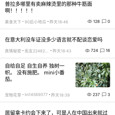
普拉多哪里有卖麻辣烫里的那种牛筋面
啊！！！！！
128
0
美食天下
90后小地瓜
昨天18:46
在意大利没车证没多少语言就不配谈恋爱吗
724
16
真情秘密
街友22482465
昨天18:43
自给自足 自生自养 独树一
帜。 没有施肥。 mini小番
茄。
237
3
lin14589077
宠物花草
昨天18:39
居留拿卡约会下来了，可是人在中国出来就过