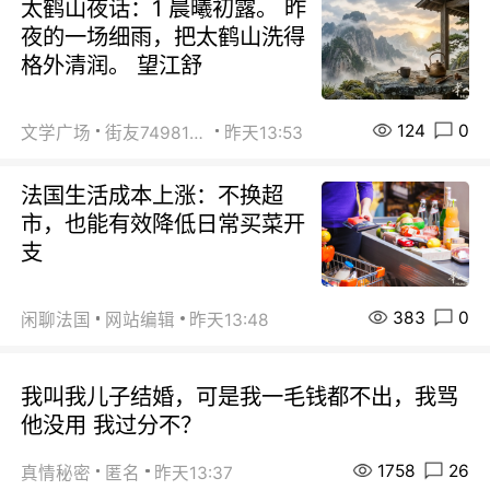
太鹤山夜话：1 晨曦初露。 昨
夜的一场细雨，把太鹤山洗得
格外清润。 望江舒
124
0
文学广场
街友74981146
昨天13:53
法国生活成本上涨：不换超
市，也能有效降低日常买菜开
支
383
0
闲聊法国
网站编辑
昨天13:48
我叫我儿子结婚，可是我一毛钱都不出，我骂
他没用 我过分不？
1758
26
真情秘密
匿名
昨天13:37