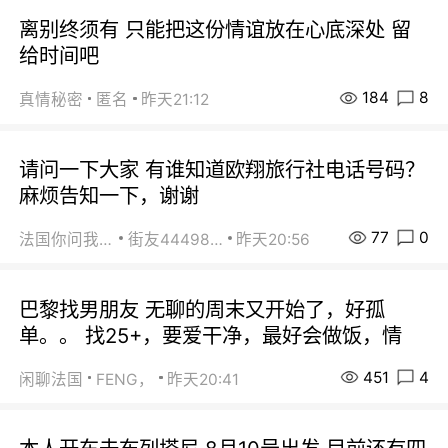
离别终须有 只能把这份情谊放在心底深处 留
给时间吧
184
8
真情秘密
匿名
昨天21:12
请问一下大家 有谁知道欧翔旅行社电话号码？
麻烦告知一下，谢谢
77
0
法国你问我答
街友44498484
昨天20:56
巴黎找男朋友 无聊的周末又开始了，好孤
单。。 找25+，要爱干净，最好会做饭，情
451
4
闲聊法国
FENG，
昨天20:41