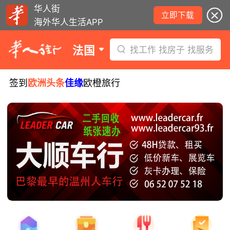
华人街
立即下载
海外华人生活APP
法国
找工作 找房子 找服务
签到
欧洲头条
佳缘
欧橙旅行