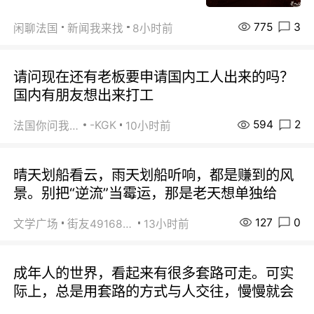
775
3
闲聊法国
新闻我来找
8小时前
请问现在还有老板要申请国内工人出来的吗？
国内有朋友想出来打工
594
2
-KGK
法国你问我答
10小时前
晴天划船看云，雨天划船听响，都是赚到的风
景。别把“逆流”当霉运，那是老天想单独给
127
0
文学广场
街友49168527
13小时前
成年人的世界，看起来有很多套路可走。可实
际上，总是用套路的方式与人交往，慢慢就会