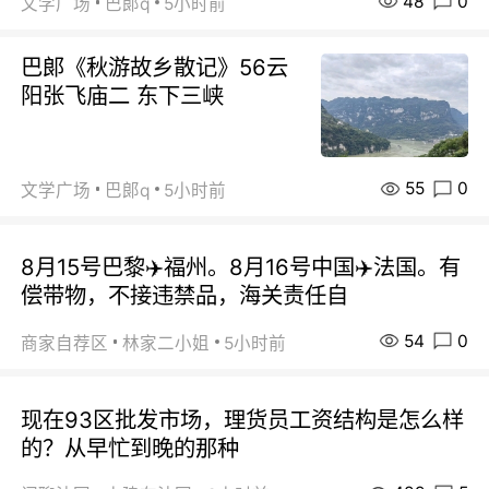
48
0
文学广场
巴郞q
5小时前
巴郞《秋游故乡散记》56云
阳张飞庙二 东下三峡
55
0
文学广场
巴郞q
5小时前
8月15号巴黎✈️福州。8月16号中国✈️法国。有
偿带物，不接违禁品，海关责任自
54
0
商家自荐区
林家二小姐
5小时前
现在93区批发市场，理货员工资结构是怎么样
的？从早忙到晚的那种