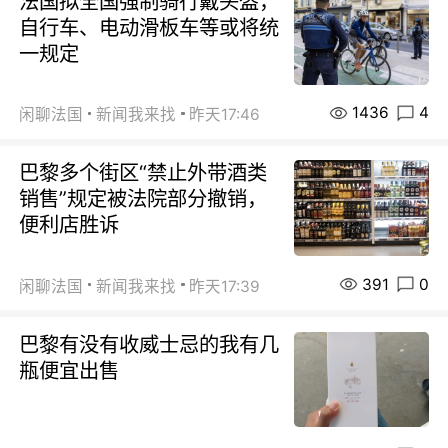
法国拟全国强制骑行戴头盔，
自行车、电动滑板车等或将统
一规定
1436
4
闲聊法国
新闻我来找
昨天17:46
巴黎多个街区“禁止外带酒类
销售”规定被法院部分撤销，
便利店胜诉
391
0
闲聊法国
新闻我来找
昨天17:39
巴黎有没有收威士忌的我有几
瓶便宜出售