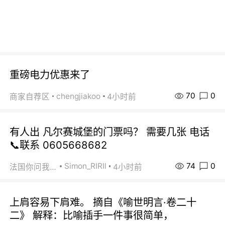
重磅电力优惠来了
70
0
chengjiakoo
商家自荐区
4小时前
有人出 凡尔赛城堡的门票吗？ 需要几张 电话
📞联系 0605668682
74
0
Simon_RIRIl
法国你问我答
4小时前
上肩容易下肩难。 摘自《喻世明言·卷二十
二》 解释：比喻插手一件事很简单，