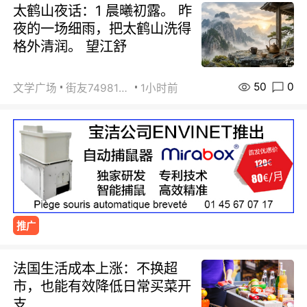
太鹤山夜话：1 晨曦初露。 昨
夜的一场细雨，把太鹤山洗得
格外清润。 望江舒
50
0
文学广场
街友74981146
1小时前
推广
法国生活成本上涨：不换超
市，也能有效降低日常买菜开
支