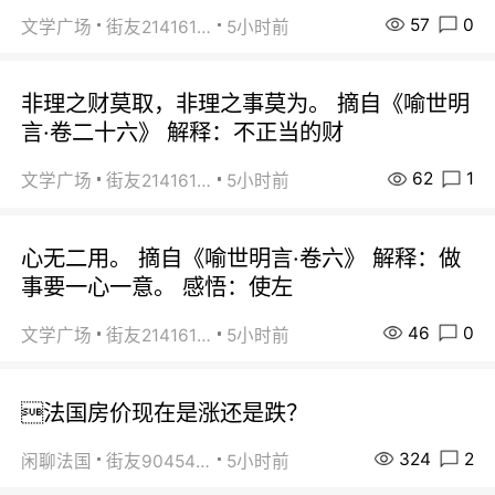
57
0
文学广场
街友21416156
5小时前
非理之财莫取，非理之事莫为。 摘自《喻世明
言·卷二十六》 解释：不正当的财
62
1
文学广场
街友21416156
5小时前
心无二用。 摘自《喻世明言·卷六》 解释：做
事要一心一意。 感悟：使左
46
0
文学广场
街友21416156
5小时前
法国房价现在是涨还是跌？
324
2
闲聊法国
街友90454511
5小时前