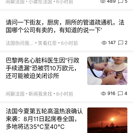
489
5
闲聊法国
小建在法国
6小时前
请问一下街友，厨房，厕所的管道疏通机，法
国哪个公司有卖的，有知道的说一下′
147
2
法国你问我答
笑看红臣
6小时前
巴黎两名心脏科医生因“行政
手续遗漏”恐被罚10万欧元，
还可能被迫关闭诊所
916
4
闲聊法国
新闻我来找
8小时前
法国今夏第五轮高温热浪确认
来袭：8月11日起席卷全国，
多地将达35℃至40℃