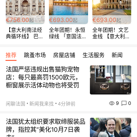
包拼房~
€756.00
€693.00
€693.00
起
起
起
【意大利南法经
全年团期！永恒
全年团期！文艺
典循环线】 巴黎
绿线 「意国法
金线 【意大利一
上下 所有日期铁
南」巴黎上下 去
地】 循环7日游
发！ 全程四星级
意大利 南法 99
全程693欧/人起
推荐
跳蚤市场
房屋店铺
生活服务
新闻
宾馆 108欧/天起
欧/天起 ~包拼房
每周铁发！
全程756欧/位
法国严惩违规出售猫狗宠物
店：每只最高罚1500欧元，
橱窗展示活体动物也将受罚
9
0
闲聊法国
新闻我来找
4分钟前
法国犹太组织要求取缔服装品
牌，指控其“美化10月7日袭