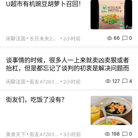
U超市有机豌豆胡萝卜召回！
66
0
闲聊法国
长乐未央2015
2小时前
谈事情的时候，很多人一上来就卖凶卖狠或者
抬杠，但是都忘记了谈判的初衷是解决问题而
127
4
闲聊法国
街友472838572
2小时前
街友们，吃饭了没有？
198
0
美食天下
街友472838572
3小时前