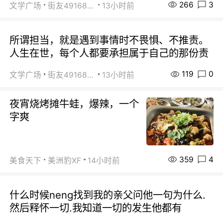
266
3
文学广场
街友49168527
13小时前
所谓担当，就是遇到事情时不畏惧、不推责。
人生在世，每个人都要承担属于自己的那份责
119
0
文学广场
街友49168527
13小时前
夜宵烧烤摊牛蛙，爆辣，一个
字爽
359
4
美食天下
美洲豹XF
14小时前
什么时候neng找到我的亲父问他一句为什么.
然后释怀一切.我知道一切的发生他都有