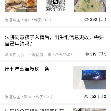
392
1
apd
闲聊法国
昨天19:13
法院同意孩子入籍后，出生纸信息更改，需要
自己申请吗？
519
5
法国你问我答
等待春回来
昨天19:05
出七星蓝莓爆珠一条
253
0
Ritta
闲聊法国
昨天18:17