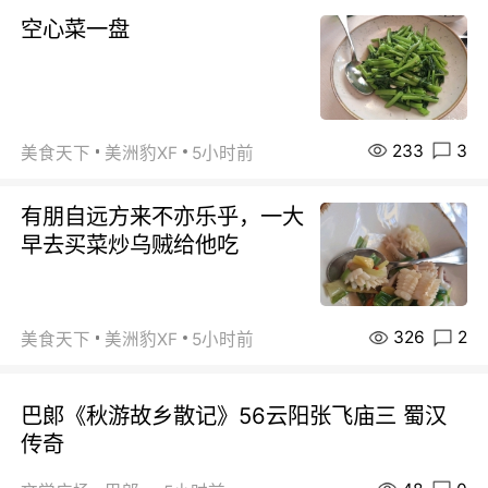
空心菜一盘
233
3
美食天下
美洲豹XF
5小时前
有朋自远方来不亦乐乎，一大
早去买菜炒乌贼给他吃
326
2
美食天下
美洲豹XF
5小时前
巴郞《秋游故乡散记》56云阳张飞庙三 蜀汉
传奇