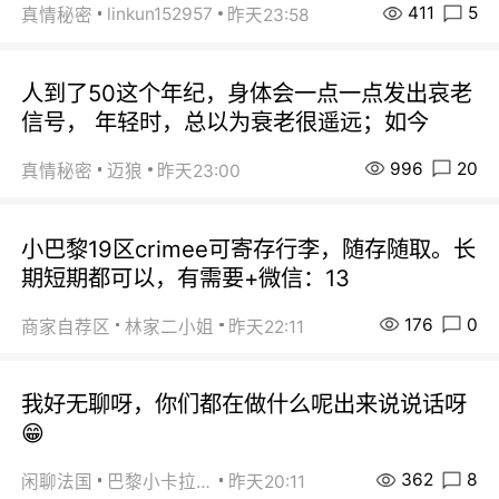
411
5
linkun152957
真情秘密
昨天23:58
人到了50这个年纪，身体会一点一点发出哀老
信号， 年轻时，总以为衰老很遥远；如今
996
20
真情秘密
迈狼
昨天23:00
小巴黎19区crimee可寄存行李，随存随取。长
期短期都可以，有需要+微信：13
176
0
商家自荐区
林家二小姐
昨天22:11
我好无聊呀，你们都在做什么呢出来说说话呀
😁
362
8
闲聊法国
巴黎小卡拉咪
昨天20:11