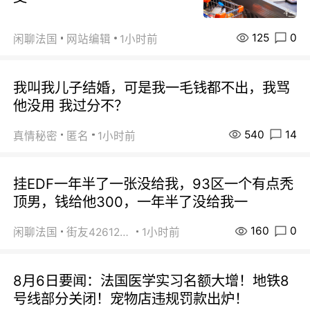
125
0
闲聊法国
网站编辑
1小时前
我叫我儿子结婚，可是我一毛钱都不出，我骂
他没用 我过分不？
540
14
真情秘密
匿名
1小时前
挂EDF一年半了一张没给我，93区一个有点秃
顶男，钱给他300，一年半了没给我一
160
0
闲聊法国
街友42612092
1小时前
8月6日要闻：法国医学实习名额大增！地铁8
号线部分关闭！宠物店违规罚款出炉！