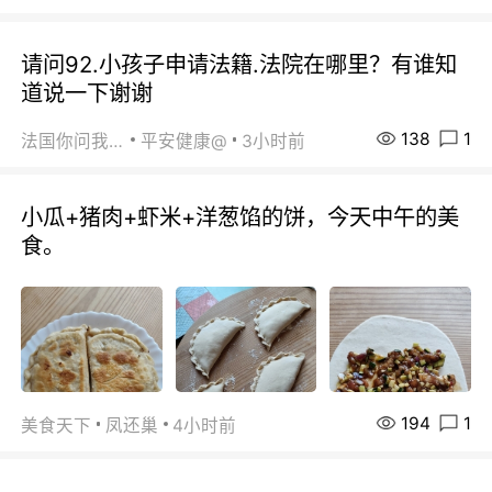
请问92.小孩子申请法籍.法院在哪里？有谁知
道说一下谢谢
138
1
法国你问我答
平安健康@
3小时前
小瓜+猪肉+虾米+洋葱馅的饼，今天中午的美
食。
194
1
美食天下
凤还巢
4小时前