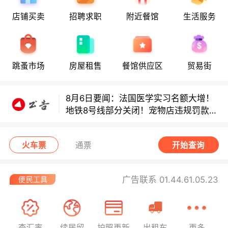
8月6日要闻：法国医学实习名额大增！
店铺买卖
招聘求职
附近餐馆
生活服务
地铁8号线部分关闭！宠物店违规罚款出
炉！
巴黎地铁音乐家海选启动！
跳蚤市场
房屋租售
餐馆供应区
贸易街
8月6日要闻：法国医学实习名额大增！
地铁8号线部分关闭！宠物店违规罚款出
炉！
巴黎地铁音乐家海选启动！
火车票
通票
开始查询
广告联系 01.44.61.05.23
查汇率
续居留
护照更新
出租车
更多