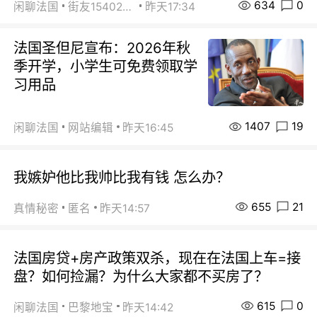
634
0
闲聊法国
街友15402223
昨天17:34
法国圣但尼宣布：2026年秋
季开学，小学生可免费领取学
习用品
1407
19
闲聊法国
网站编辑
昨天16:45
我嫉妒他比我帅比我有钱 怎么办？
655
21
真情秘密
匿名
昨天14:57
法国房贷+房产政策双杀，现在在法国上车=接
盘？如何捡漏？为什么大家都不买房了？
615
0
闲聊法国
巴黎地宝
昨天14:42