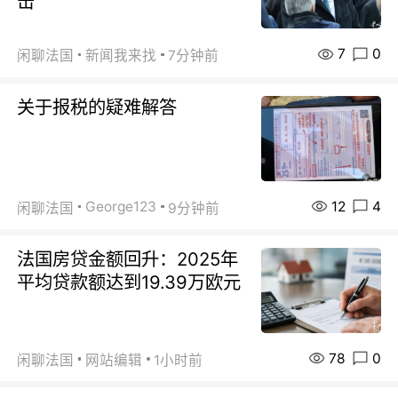
击”
7
0
闲聊法国
新闻我来找
7分钟前
关于报税的疑难解答
12
4
George123
闲聊法国
9分钟前
法国房贷金额回升：2025年
平均贷款额达到19.39万欧元
78
0
闲聊法国
网站编辑
1小时前