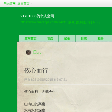
华人街网
返回首页
21701608的个人空间
https://www.huarenjie.com/?94211
[收藏]
[复制]
[分享]
[RSS]
空间首页
动态
记录
日志
相册
日志
依心而行
已有 825 次阅读
2015-6-7 07:21
依心而行，无憾今生
山有山的高度
水有水的深度