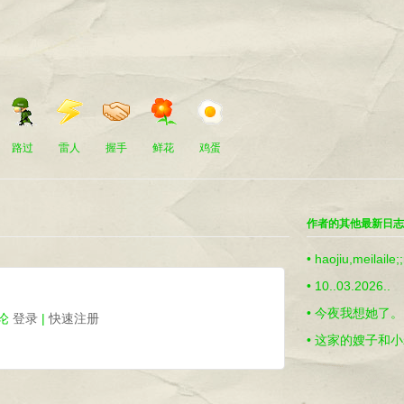
路过
雷人
握手
鲜花
鸡蛋
作者的其他最新日
•
haojiu,meilaile
•
10..03.2026..
•
今夜我想她了。
论
登录
|
快速注册
•
这家的嫂子和小
信？你来瞧瞧！