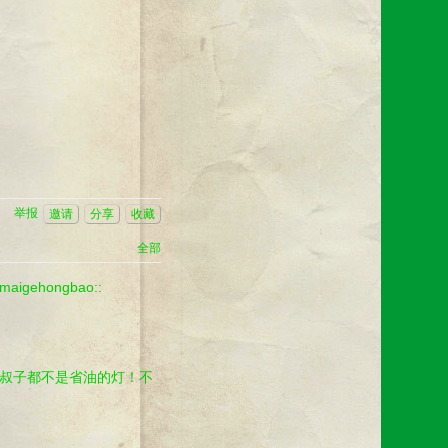
举报
邀请
分享
收藏
志
全部
;;maigehongbao::
叔子都不是省油的灯！不