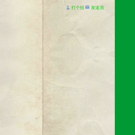
友
言
打个招
发送消
呼
息