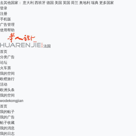
去其他国家：
意大利
西班牙
德国
美国
英国
荷兰
奥地利
瑞典
更多国家
登录
注册
手机版
广告管理
使用帮助
法国
首页
分类广告
论坛
火车票
我的空间
欧橙旅行
活动
欧洲头条
我的空间
wodekongjian
首页
我的帖子
我的广告
帖子收藏
我的消息
我的日志