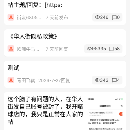
帖主题/回复：[https:
246
0
街友68056826
7 天前发布
《华人街隐私政策》
95335
58
欧洲牛马生活
7 天前回复
测试
343
4
青田飞鹤
2026-7-27回复
这个脑子有问题的人，在华人
街发自己账号被封了，我开赌
球店的，我只是正常在人家的
帖