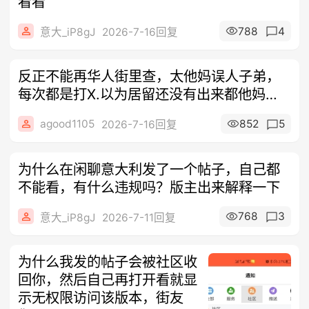
看看
788
4
意大_iP8gJ
2026-7-16回复
反正不能再华人街里查，太他妈误人子弟，
每次都是打X.以为居留还没有出来都他妈的
大
agood1105
852
5
2026-7-16回复
为什么在闲聊意大利发了一个帖子，自己都
不能看，有什么违规吗？版主出来解释一下
768
3
意大_iP8gJ
2026-7-11回复
为什么我发的帖子会被社区收
回你，然后自己再打开看就显
示无权限访问该版本，街友