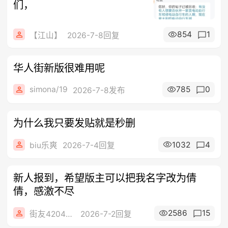
们，
854
1
【江山】
2026-7-8回复
华人街新版很难用呢
simona/19
785
0
2026-7-8发布
为什么我只要发贴就是秒删
1032
4
biu乐爽
2026-7-4回复
新人报到，希望版主可以把我名字改为倩
倩，感激不尽
2586
15
街友42044766
2026-7-2回复