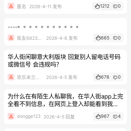
1212
0
匿名
2026-4-11 发布
……。。。。。。。。。。。
665
0
街友68234212
2026-4-8 发布
华人街闲聊意大利版块 回复别人留电话号码
或微信号 会违规吗？
678
0
欢乐米兰租房
2026-4-5 发布
为什么在有陌生人私聊我，在华人街app上完
全看不到信息，在网页上登入却能看到我用
的是最新版google商店下载的华人街
dongge123
967
4
2026-4-5 回复