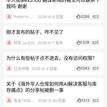
华人街alexzhou 翻译新闻的看见可以联系下
我吗 谢谢
Roberto-008
3295
2
2026-6-9 回复
刚才发布的贴子，咋不见了
1329
0
阿军_uc2GC
2026-6-7 发布
为什么有些帖子点不进去，没有访问权限？
1343
2
辽东经略
2026-6-4 回复
关于《海外华人仓库如何用AI解决客服与库
存痛点》的分享帖被删一事
1313
2
街友74086442
2026-5-30 回复