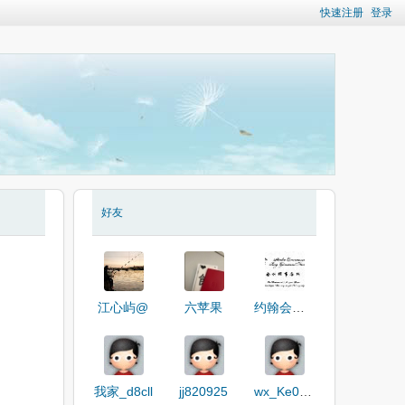
快速注册
登录
好友
江心屿@
六苹果
约翰会计事务所
我家_d8cll
jj820925
wx_Ke0GBBBW