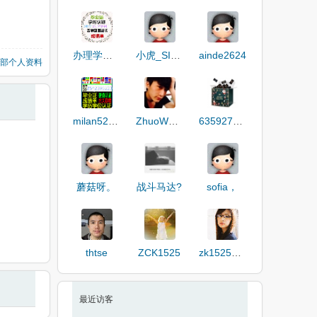
办理学历认证
小虎_SIqiQ
ainde2624
部个人资料
milan52341
ZhuoWenCe
635927281
蘑菇呀。
战斗马达?
sofia，
thtse
ZCK1525
zk1525qwe
最近访客