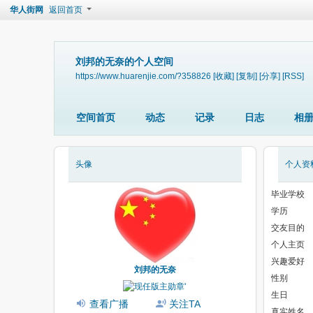
华人街网
返回首页
刘邦的无奈的个人空间
https://www.huarenjie.com/?358826
[收藏]
[复制]
[分享]
[RSS]
空间首页
动态
记录
日志
相
头像
个人资
毕业学校
学历
交友目的
个人主页
兴趣爱好
刘邦的无奈
性别
生日
查看广播
关注TA
真实姓名