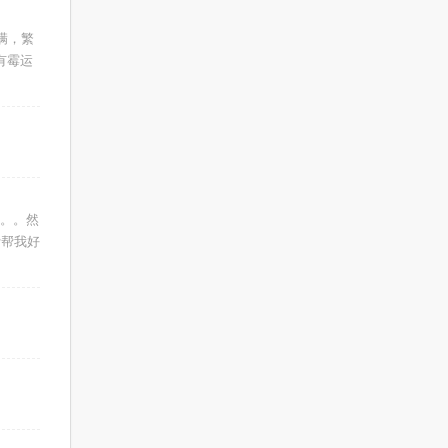
满，繁
有霉运
。。。然
帮帮我好