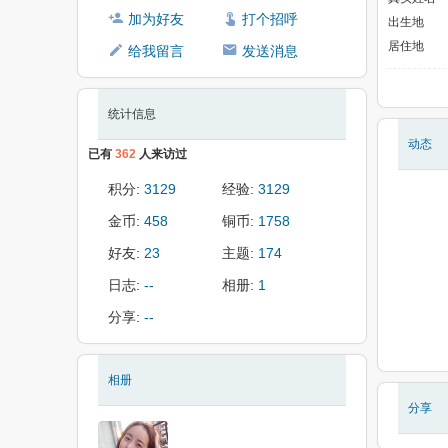
加为好友
打个招呼
出生地
居住地
给我留言
发送消息
统计信息
动态
已有
362
人来访过
积分:
3129
经验:
3129
金币:
458
铜币:
1758
好友:
23
主题:
174
日志:
--
相册:
1
分享:
--
相册
分享