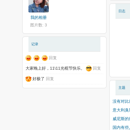
日志
我的相册
图片数: 3
记录
回复
大家晚上好，11\11光棍节快乐。
回复
好极了
回复
主题
没有对比就
意大利臭
威尼斯的
国内有些