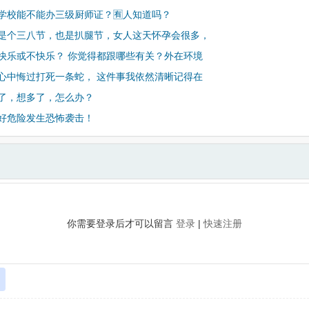
学校能不能办三级厨师证？🈶️人知道吗？
是个三八节，也是扒腿节，女人这天怀孕会很多，
快乐或不快乐？ 你觉得都跟哪些有关？外在环境
心中悔过打死一条蛇， 这件事我依然清晰记得在
了，想多了，怎么办？
好危险发生恐怖袭击！
你需要登录后才可以留言
登录
|
快速注册