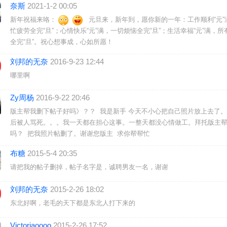
奈斯
2021-1-2 00:05
新年祝福来咯：
元旦来，新年到，愿你新的一年：工作顺利“元”
忙疲劳全完“旦”；心情快乐“元”满，一切烦恼全完“旦”；生活幸福“元”满，所
全完“旦”。祝心想事成，心如所愿！
刘邦的无奈
2016-9-23 12:44
哪里啊
Zy周杨
2016-9-22 20:46
版主帮我删下帖子好吗》？？ 我是新手 今天不小心把自己照片放上去了
后被人骂死。。。我一天都在担心这事。一整天都没心情做工。拜托版主
吗？ 把我照片帖删了。谢谢您版主 求你帮帮忙
布糖
2015-5-4 20:35
请把我的帖子删掉，帖子名字是，诚聘男友一名，谢谢
刘邦的无奈
2015-2-26 18:02
东北好啊，老毛的天下都是东北人打下来的
Victoriaoooo
2015-2-26 17:52