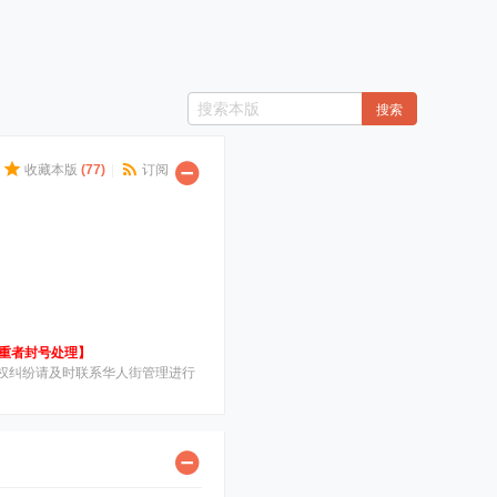
搜索
收藏本版
(
77
)
|
订阅
严重者封号处理】
权纠纷请及时联系华人街管理进行