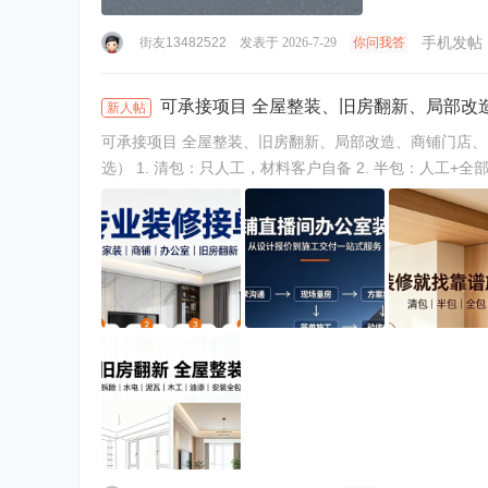
手机发帖
街友13482522
发表于 2026-7-29
你问我答
可承接项目 全屋整装、旧房翻新、局部改
新人帖
可承接项目 全屋整装、旧房翻新、局部改造、商铺门店、办公室、直播间、餐饮店面、出租房简装、水电改造、吊顶隔墙、墙面地面翻新。 服务模式（客户任
选） 1. 清包：只人工，材料客户自备 2. 半包：人工+全部辅材，省心划算 3. 全包：人工+辅材+主材，一站式 施工流程（透明无套路） 1. 免费上门量房、现场
对接需求 ...