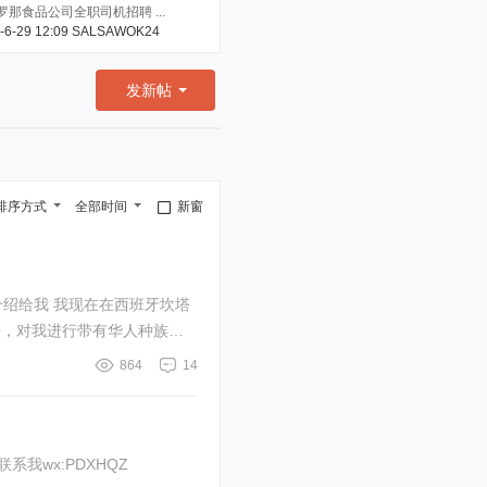
罗那食品公司全职司机招聘 ...
-6-29 12:09
SALSAWOK24
发新帖
排序方式
全部时间
新窗
绍给我 我现在在西班牙坎塔
864
14
我wx:PDXHQZ