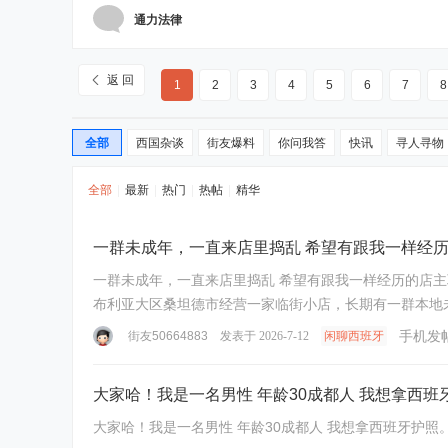
通力法律
返 回
1
2
3
4
5
6
7
8
全部
西国杂谈
街友爆料
你问我答
快讯
寻人寻物
全部
|
最新
|
热门
|
热帖
|
精华
一群未成年，一直来店里捣乱 希望有跟我一样经历
一群未成年，一直来店里捣乱 希望有跟我一样经历的店主
布利亚大区桑坦德市经营一家临街小店，长期有一群本地未成年人反复到店铺门口进行骚
视性质的辱骂、朝 ...
手机发
街友50664883
发表于 2026-7-12
闲聊西班牙
大家哈！我是一名男性 年龄30成都人 我想拿西
大家哈！我是一名男性 年龄30成都人 我想拿西班牙护照。