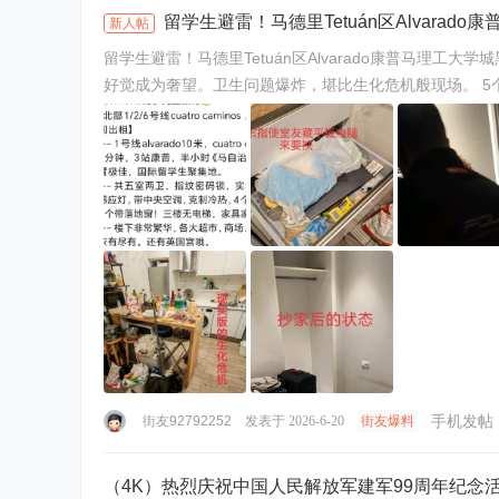
留学生避雷！马德里Tetuán区Alvarad
新人帖
留学生避雷！马德里Tetuán区Alvarado康普马理
好觉成为奢望。卫生问题爆炸，堪比生化危机般现场。 5
到清理，房东指使室友 ...
手机发帖
街友92792252
发表于 2026-6-20
街友爆料
（4K）热烈庆祝中国人民解放军建军99周年纪念