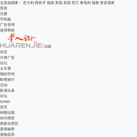
去其他国家：
意大利
西班牙
德国
美国
英国
荷兰
奥地利
瑞典
更多国家
登录
注册
手机版
广告管理
使用帮助
法国
首页
分类广告
论坛
火车票
我的空间
欧橙旅行
活动
欧洲头条
论坛
luntan
首页
闲聊法国
你问我答
商家自荐区
真情秘密
宠物花草