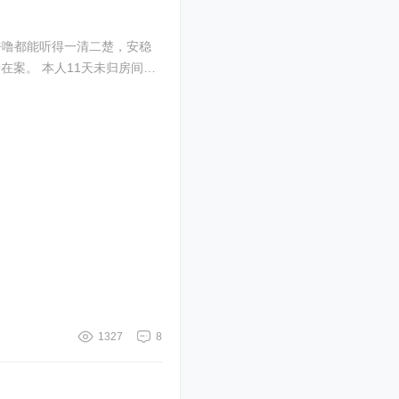
打呼噜都能听得一清二楚，安稳
在案。 本人11天未归房间遭
1327
8