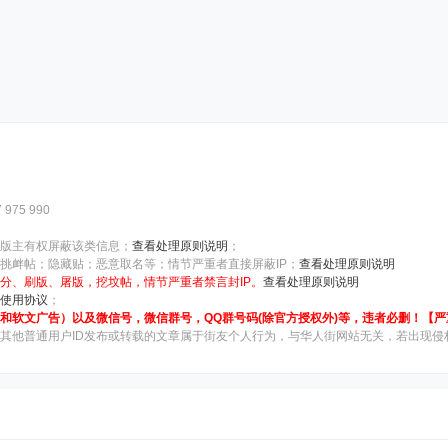
5 990
版主有权屏蔽该类信息；
查看处理原则说明
；
挑衅帖；隐藏贴；恶意取名等；情节严重者直接屏蔽IP；
查看处理原则说明
分、刷版、屠版，挖坟帖，情节严重者禁言封IP。
查看处理原则说明
使用协议
；
和软文广告）以及微信号，微信群号，QQ群号码(除官方授权外)等，违者必删！【
其他普通用户ID发布或转载的文章属于街友个人行为，与华人街网站无关，若出现侵