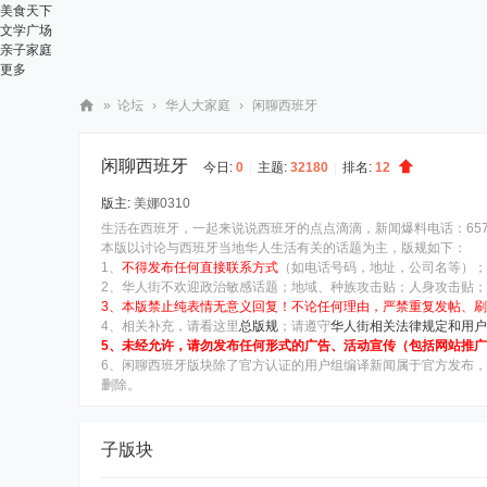
美食天下
文学广场
亲子家庭
更多
»
论坛
›
华人大家庭
›
闲聊西班牙
华
闲聊西班牙
人
今日:
0
|
主题:
32180
|
排名:
12
街
版主:
美娜0310
生活在西班牙，一起来说说西班牙的点点滴滴，新闻爆料电话：657 97
网
本版以讨论与西班牙当地华人生活有关的话题为主，版规如下：
1、
不得发布任何直接联系方式
（如电话号码，地址，公司名等）；
2、华人街不欢迎政治敏感话题；地域、种族攻击贴；人身攻击贴；
3、本版禁止纯表情无意义回复！不论任何理由，严禁重复发帖、刷
4、相关补充，请看这里
总版规
；请遵守
华人街相关法律规定和用户
5、未经允许，请勿发布任何形式的广告、活动宣传（包括网站推广
6、闲聊西班牙版块除了官方认证的用户组编译新闻属于官方发布，
删除。
子版块