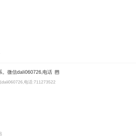
帖
信dali060726,电话
60726,电话:711273522
帖