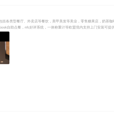
包括各类型餐厅、外卖店等餐饮，美甲美发等美业，零售糖果店，奶茶咖
iosk自助点餐，nfc好评系统，一体称重计等欧盟境内支持上门安装可