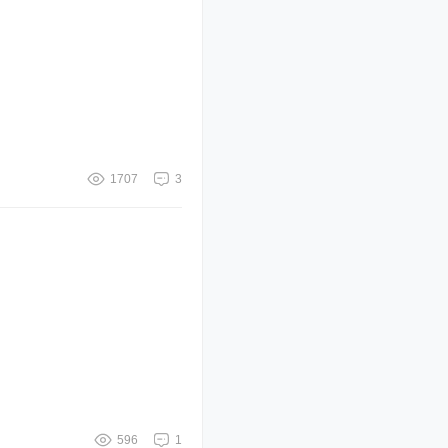
1707
3
596
1