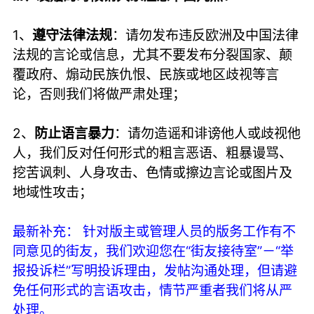
1、
遵守法律法规
：请勿发布违反欧洲及中国法律
法规的言论或信息，尤其不要发布分裂国家、颠
覆政府、煽动民族仇恨、民族或地区歧视等言
论，否则我们将做严肃处理；
2、
防止语言暴力
：请勿造谣和诽谤他人或歧视他
人，我们反对任何形式的粗言恶语、粗暴谩骂、
挖苦讽刺、人身攻击、色情或擦边言论或图片及
地域性攻击；
最新补充： 针对版主或管理人员的版务工作有不
同意见的街友，我们欢迎您在“街友接待室”－“举
报投诉栏”写明投诉理由，发帖沟通处理，但请避
免任何形式的言语攻击，情节严重者我们将从严
处理。