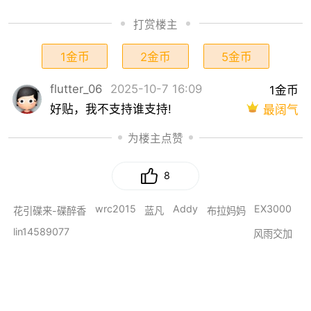
打赏楼主
1金币
2金币
5金币
flutter_06
2025-10-7 16:09
1金币
好贴，我不支持谁支持!
最阔气
为楼主点赞
8
wrc2015
Addy
EX3000
花引碟来-碟醉香
蓝凡
布拉妈妈
lin14589077
风雨交加