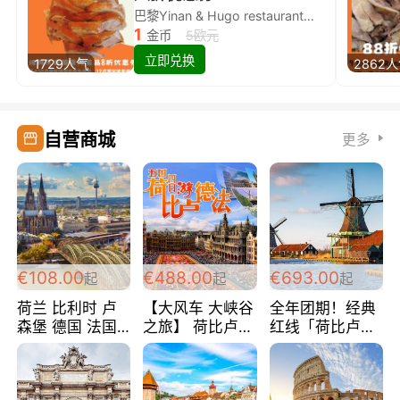
巴黎Yinan & Hugo restaurant除简餐类全场8折
1
金币
5欧元
立即兑换
1729人气
2862
自营商城
更多
€108.00
€488.00
€693.00
起
起
起
荷兰 比利时 卢
【大风车 大峡谷
全年团期！经典
森堡 德国 法国
之旅】 荷比卢德
红线「荷比卢德
超爽玩遍西欧 循
法 巴黎上下 经
法」七天循环 五
环线 全程四星宾
典五国四日游
国 仅售99欧/人/
馆 108欧/人/天
488欧/人
天！巴黎上下！