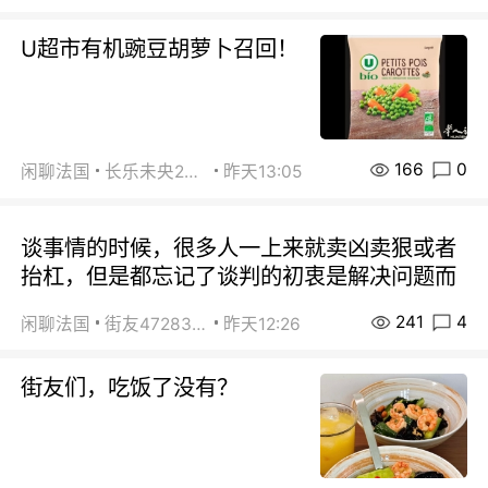
U超市有机豌豆胡萝卜召回！
166
0
闲聊法国
长乐未央2015
昨天13:05
谈事情的时候，很多人一上来就卖凶卖狠或者
抬杠，但是都忘记了谈判的初衷是解决问题而
241
4
闲聊法国
街友472838572
昨天12:26
街友们，吃饭了没有？