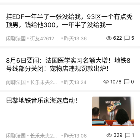
挂EDF一年半了一张没给我，93区一个有点秃
顶男，钱给他300，一年半了没给我一
622
5
闲聊法国
街友42612092
昨天13:36
8月6日要闻：法国医学实习名额大增！地铁8
号线部分关闭！宠物店违规罚款出炉！
1076
0
闲聊法国
长乐未央2015
昨天13:24
巴黎地铁音乐家海选启动！
329
1
闲聊法国
长乐未央2015
昨天13:06