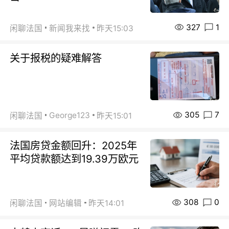
327
1
闲聊法国
新闻我来找
昨天15:03
关于报税的疑难解答
305
7
George123
闲聊法国
昨天15:01
法国房贷金额回升：2025年
平均贷款额达到19.39万欧元
308
0
闲聊法国
网站编辑
昨天14:01