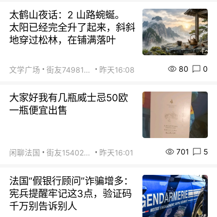
太鹤山夜话：2 山路蜿蜒。
太阳已经完全升了起来，斜斜
地穿过松林，在铺满落叶
80
0
文学广场
街友74981146
昨天16:08
大家好我有几瓶威士忌50欧
一瓶便宜出售
701
5
闲聊法国
街友15402223
昨天16:01
法国“假银行顾问”诈骗增多：
宪兵提醒牢记这3点，验证码
千万别告诉别人