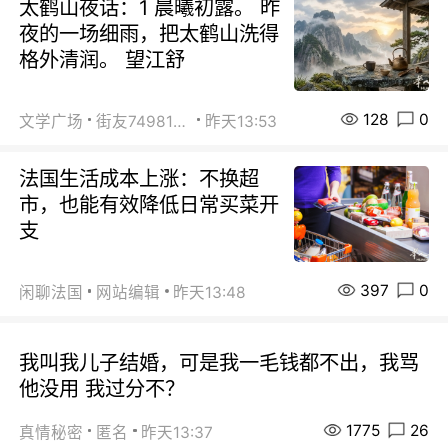
太鹤山夜话：1 晨曦初露。 昨
夜的一场细雨，把太鹤山洗得
格外清润。 望江舒
128
0
文学广场
街友74981146
昨天13:53
法国生活成本上涨：不换超
市，也能有效降低日常买菜开
支
397
0
闲聊法国
网站编辑
昨天13:48
我叫我儿子结婚，可是我一毛钱都不出，我骂
他没用 我过分不？
1775
26
真情秘密
匿名
昨天13:37