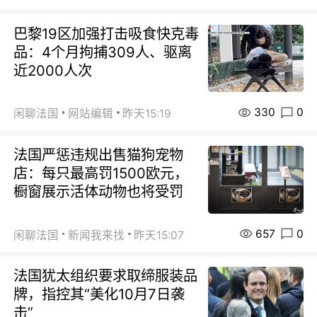
巴黎19区加强打击吸食快克毒
品：4个月拘捕309人、驱离
近2000人次
330
0
闲聊法国
网站编辑
昨天15:19
法国严惩违规出售猫狗宠物
店：每只最高罚1500欧元，
橱窗展示活体动物也将受罚
657
0
闲聊法国
新闻我来找
昨天15:07
法国犹太组织要求取缔服装品
牌，指控其“美化10月7日袭
击”