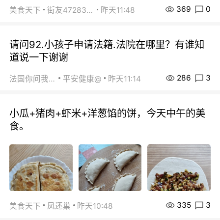
369
0
美食天下
街友472838572
昨天11:48
请问92.小孩子申请法籍.法院在哪里？有谁知
道说一下谢谢
286
3
法国你问我答
平安健康@
昨天11:14
小瓜+猪肉+虾米+洋葱馅的饼，今天中午的美
食。
335
3
美食天下
凤还巢
昨天10:48