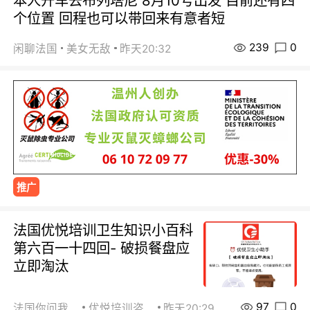
本人开车去布列塔尼 8月10号出发 目前还有四
个位置 回程也可以带回来有意者短
239
0
闲聊法国
美女无敌
昨天20:32
推广
法国优悦培训卫生知识小百科
第六百一十四回- 破损餐盘应
立即淘汰
97
0
法国你问我答
优悦培训咨询
昨天20:29