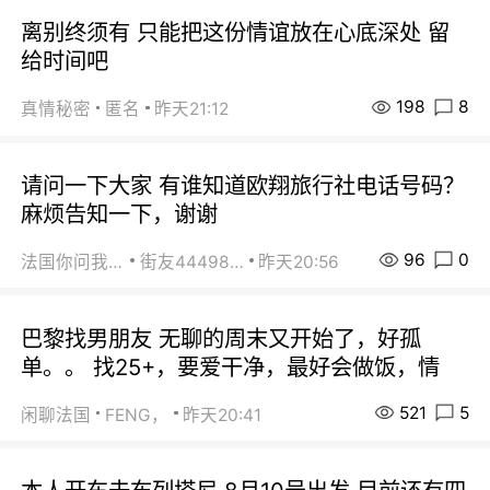
离别终须有 只能把这份情谊放在心底深处 留
给时间吧
198
8
真情秘密
匿名
昨天21:12
请问一下大家 有谁知道欧翔旅行社电话号码？
麻烦告知一下，谢谢
96
0
法国你问我答
街友44498484
昨天20:56
巴黎找男朋友 无聊的周末又开始了，好孤
单。。 找25+，要爱干净，最好会做饭，情
521
5
闲聊法国
FENG，
昨天20:41