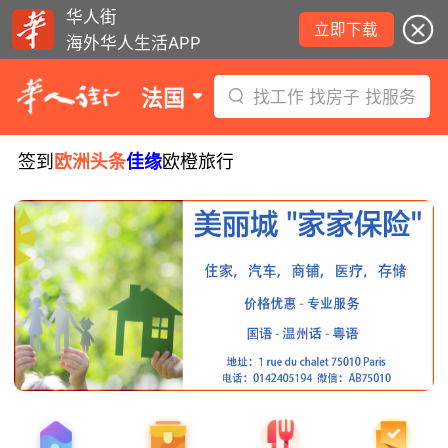
华人街
立即下载
海外华人生活APP
法国
找工作 找房子 找服务
签到
欧洲头条
佳缘
欧橙旅行