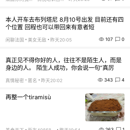
本人开车去布列塔尼 8月10号出发 目前还有四
个位置 回程也可以带回来有意者短
107
0
闲聊法国
美女无敌
昨天20:05
真正见不得你好的人，往往不是陌生人，而是
身边的人。 陌生人成功，你会说一句“真厉
343
4
真情秘密
匿名
昨天20:02
再整一个tiramisù
263
1