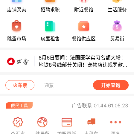
8月6日要闻：法国医学实习名额大增！
店铺买卖
招聘求职
附近餐馆
生活服务
地铁8号线部分关闭！宠物店违规罚款出
炉！
巴黎地铁音乐家海选启动！
跳蚤市场
房屋租售
餐馆供应区
贸易街
8月6日要闻：法国医学实习名额大增！
地铁8号线部分关闭！宠物店违规罚款出
炉！
巴黎地铁音乐家海选启动！
火车票
通票
开始查询
广告联系 01.44.61.05.23
查汇率
续居留
护照更新
出租车
更多