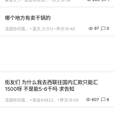
美食天下
街友40858442
昨天19:54
哪个地方有卖干锅的
97
0
法国你问我答
蓝天_Fr37z
昨天19:46
街友们 为什么我去西联往国内汇款只能汇
1500呀 不是能5-6千吗 求告知
607
6
法国你问我答
街友64823891
昨天19:09