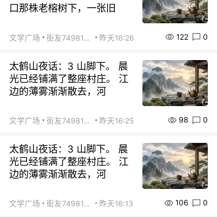
口那株老榕树下，一张旧
122
0
文学广场
街友74981146
昨天16:26
太鹤山夜话：3 山脚下。 晨
光已经铺满了整座村庄。 江
边的薄雾渐渐散去，河
98
0
文学广场
街友74981146
昨天16:25
太鹤山夜话：3 山脚下。 晨
光已经铺满了整座村庄。 江
边的薄雾渐渐散去，河
106
0
文学广场
街友74981146
昨天16:13