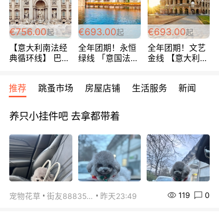
包拼房~
€756.00
€693.00
€693.00
起
起
起
【意大利南法经
全年团期！永恒
全年团期！文艺
典循环线】 巴黎
绿线 「意国法
金线 【意大利一
上下 所有日期铁
南」巴黎上下 去
地】 循环7日游
发！ 全程四星级
意大利 南法 99
全程693欧/人起
推荐
跳蚤市场
房屋店铺
生活服务
新闻
宾馆 108欧/天起
欧/天起 ~包拼房
每周铁发！
全程756欧/位
养只小挂件吧 去拿都带着
119
0
宠物花草
街友88835518
昨天23:49