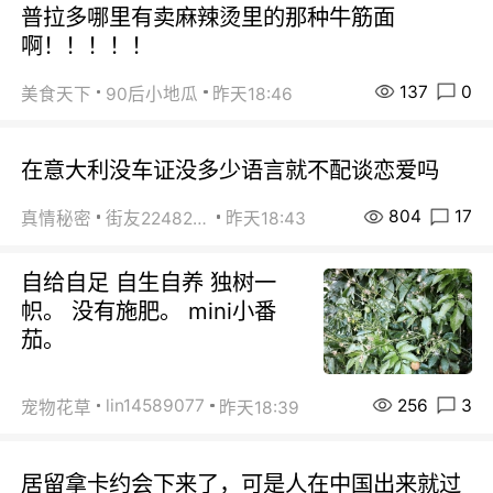
普拉多哪里有卖麻辣烫里的那种牛筋面
啊！！！！！
137
0
美食天下
90后小地瓜
昨天18:46
在意大利没车证没多少语言就不配谈恋爱吗
804
17
真情秘密
街友22482465
昨天18:43
自给自足 自生自养 独树一
帜。 没有施肥。 mini小番
茄。
256
3
lin14589077
宠物花草
昨天18:39
居留拿卡约会下来了，可是人在中国出来就过