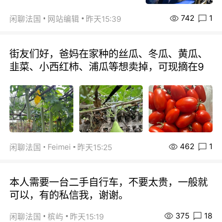
742
1
闲聊法国
网站编辑
昨天15:39
街友们好，爸妈在家种的丝瓜、冬瓜、黄瓜、
韭菜、小西红柿、浦瓜等想卖掉，可现摘在9
462
1
Feimei
闲聊法国
昨天15:25
本人需要一台二手自行车，不要太贵，一般就
可以，有的私信我，谢谢。
375
18
闲聊法国
槟屿
昨天15:19