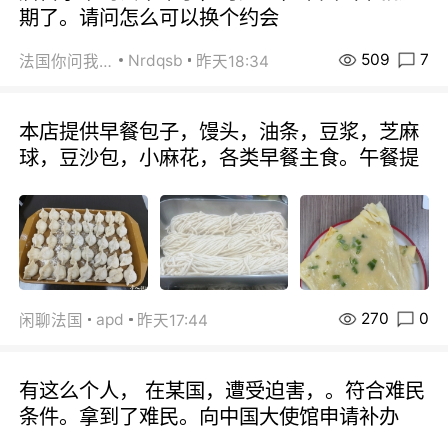
期了。请问怎么可以换个约会
509
7
Nrdqsb
法国你问我答
昨天18:34
本店提供早餐包子，馒头，油条，豆浆，芝麻
球，豆沙包，小麻花，各类早餐主食。午餐提
270
0
apd
闲聊法国
昨天17:44
有这么个人， 在某国，遭受迫害，。符合难民
条件。拿到了难民。向中国大使馆申请补办