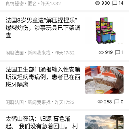
930
14
真情秘密
匿名
昨天17:32
法国8岁男童遭“解压捏捏乐”
爆裂灼伤，涉事玩具已下架调
查
919
1
闲聊法国
新闻我来找
昨天17:32
法国卫生部门通报输入性安第
斯汉坦病毒病例，患者已在西
班牙隔离
258
0
闲聊法国
新闻我来找
昨天17:23
太鹤山夜话：归源 暮色渐
起。 我们没有急着回山。 村