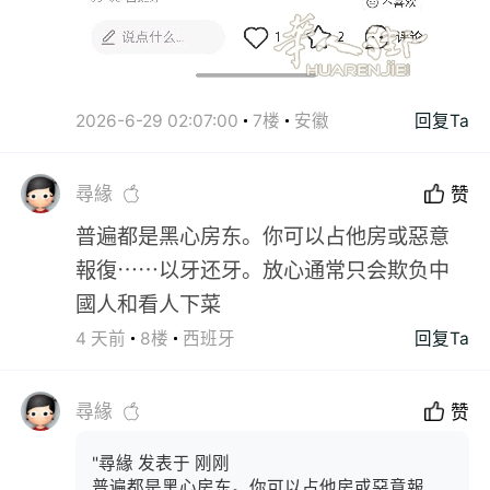
2026-6-29 02:07:00
7楼
安徽
回复Ta
尋緣
赞
普遍都是黑心房东。你可以占他房或惡意
報復⋯⋯以牙还牙。放心通常只会欺负中
國人和看人下菜
4 天前
8楼
西班牙
回复Ta
尋緣
赞
"尋緣 发表于 刚刚
普遍都是黑心房东。你可以占他房或惡意報