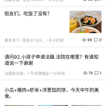
街友们，吃饭了没有？
96
0
美食天下
街友472838572
半小时前
请问92.小孩子申请法籍.法院在哪里？有谁知
道说一下谢谢
74
1
法国你问我答
平安健康@
1小时前
小瓜+猪肉+虾米+洋葱馅的饼，今天中午的美
食。