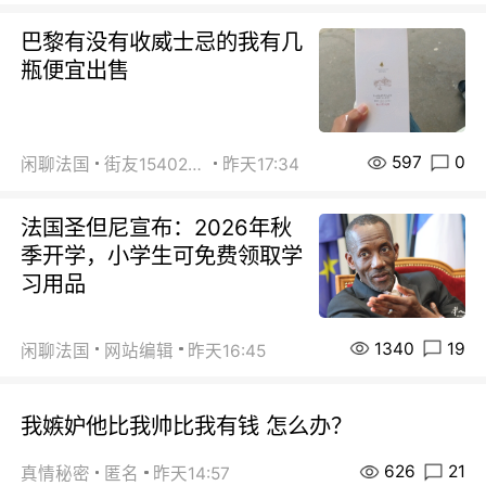
巴黎有没有收威士忌的我有几
瓶便宜出售
597
0
闲聊法国
街友15402223
昨天17:34
法国圣但尼宣布：2026年秋
季开学，小学生可免费领取学
习用品
1340
19
闲聊法国
网站编辑
昨天16:45
我嫉妒他比我帅比我有钱 怎么办？
626
21
真情秘密
匿名
昨天14:57