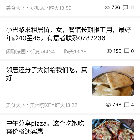
726
11
美食天下
郑知恩
昨天13:59
小巴黎求租居留，女，餐馆长期报工用，最好
年龄40至45。有意者联系0782236
150
0
闲聊法国
街友74434350
昨天13:25
邻居还分了大饼给我们吃，真
好
768
4
美食天下
美洲豹XF
昨天13:22
中午分享pizza。这个吃饱吃
爽价格还实惠