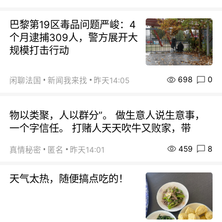
巴黎第19区毒品问题严峻：4
个月逮捕309人，警方展开大
规模打击行动
698
0
闲聊法国
新闻我来找
昨天14:05
物以类聚，人以群分”。 做生意人说生意事，
一个字信任。 打赌人天天吹牛又败家，带
459
8
真情秘密
匿名
昨天14:01
天气太热，随便搞点吃的！