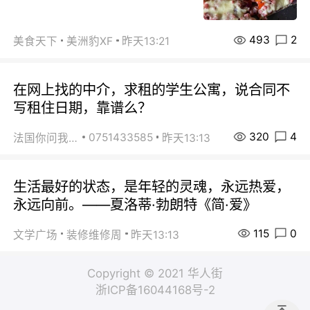
493
2
美食天下
美洲豹XF
昨天13:21
在网上找的中介，求租的学生公寓，说合同不
写租住日期，靠谱么？
320
4
0751433585
法国你问我答
昨天13:13
生活最好的状态，是年轻的灵魂，永远热爱，
永远向前。——夏洛蒂·勃朗特《简·爱》
115
0
文学广场
装修维修周
昨天13:13
Copyright © 2021 华人街
浙ICP备16044168号-2