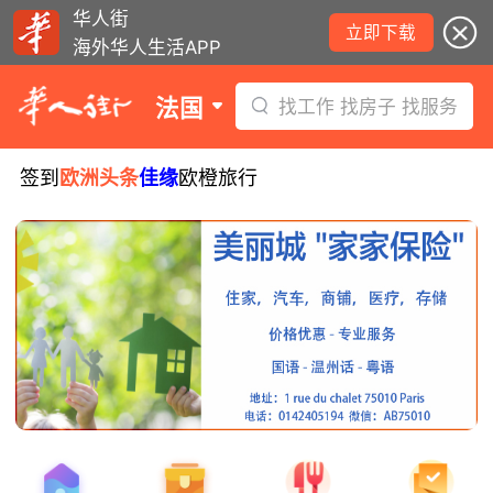
华人街
立即下载
海外华人生活APP
法国
找工作 找房子 找服务
签到
欧洲头条
佳缘
欧橙旅行