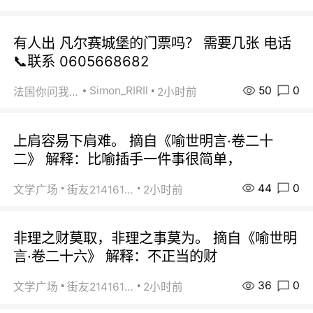
有人出 凡尔赛城堡的门票吗？ 需要几张 电话
📞联系 0605668682
50
0
Simon_RIRIl
法国你问我答
2小时前
上肩容易下肩难。 摘自《喻世明言·卷二十
二》 解释：比喻插手一件事很简单，
44
0
文学广场
街友21416156
2小时前
非理之财莫取，非理之事莫为。 摘自《喻世明
言·卷二十六》 解释：不正当的财
36
0
文学广场
街友21416156
2小时前