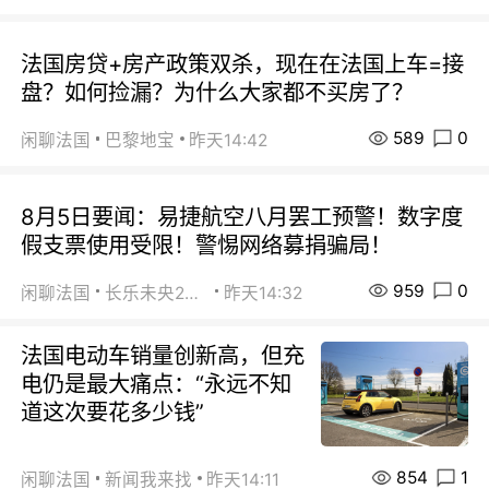
法国房贷+房产政策双杀，现在在法国上车=接
盘？如何捡漏？为什么大家都不买房了？
589
0
闲聊法国
巴黎地宝
昨天14:42
8月5日要闻：易捷航空八月罢工预警！数字度
假支票使用受限！警惕网络募捐骗局！
959
0
闲聊法国
长乐未央2015
昨天14:32
法国电动车销量创新高，但充
电仍是最大痛点：“永远不知
道这次要花多少钱”
854
1
闲聊法国
新闻我来找
昨天14:11