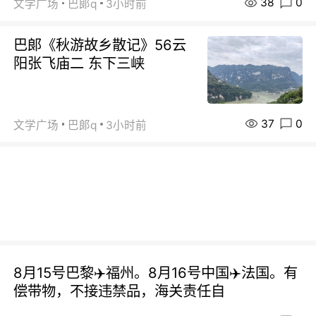
38
0
文学广场
巴郞q
3小时前
巴郞《秋游故乡散记》56云
阳张飞庙二 东下三峡
37
0
文学广场
巴郞q
3小时前
8月15号巴黎✈️福州。8月16号中国✈️法国。有
偿带物，不接违禁品，海关责任自