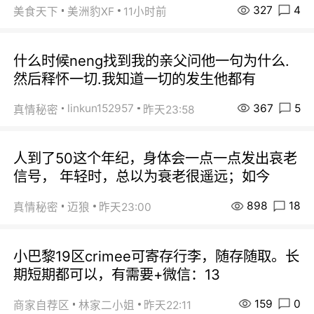
327
4
美食天下
美洲豹XF
11小时前
什么时候neng找到我的亲父问他一句为什么.
然后释怀一切.我知道一切的发生他都有
367
5
linkun152957
真情秘密
昨天23:58
人到了50这个年纪，身体会一点一点发出哀老
信号， 年轻时，总以为衰老很遥远；如今
898
18
真情秘密
迈狼
昨天23:00
小巴黎19区crimee可寄存行李，随存随取。长
期短期都可以，有需要+微信：13
159
0
商家自荐区
林家二小姐
昨天22:11