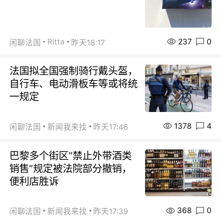
237
0
Ritta
闲聊法国
昨天18:17
法国拟全国强制骑行戴头盔，
自行车、电动滑板车等或将统
一规定
1378
4
闲聊法国
新闻我来找
昨天17:46
巴黎多个街区“禁止外带酒类
销售”规定被法院部分撤销，
便利店胜诉
368
0
闲聊法国
新闻我来找
昨天17:39