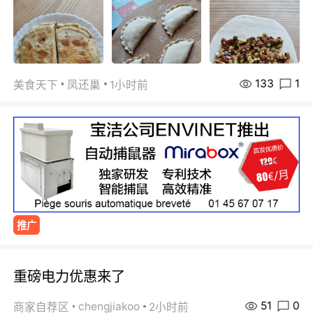
133
1
美食天下
凤还巢
1小时前
推广
重磅电力优惠来了
51
0
chengjiakoo
商家自荐区
2小时前