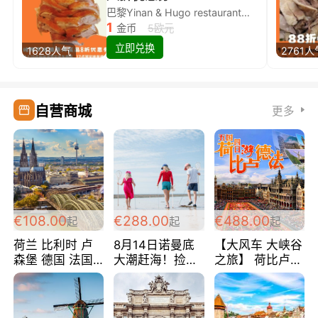
巴黎Yinan & Hugo restaurant除简餐类全场8折
1
金币
5欧元
立即兑换
1628人气
2761人
自营商城
更多
€108.00
€288.00
€488.00
起
起
起
荷兰 比利时 卢
8月14日诺曼底
【大风车 大峡谷
森堡 德国 法国
大潮赶海！捡海
之旅】 荷比卢德
超爽玩遍西欧 循
鲜！轻轻松松海
法 巴黎上下 经
环线 全程四星宾
边爽玩三日游
典五国四日游
馆 108欧/人/天
288欧/人
488欧/人