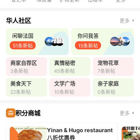
华人社区
更多
闲聊法国
你问我答
51条新帖
15条新帖
商家自荐区
真情秘密
宠物花草
3条新帖
45条新帖
7条新帖
美食天下
文学广场
亲子家庭
22条新帖
10条新帖
0条新帖
积分商城
更多
Yinan & Hugo restaurant
八折优惠券