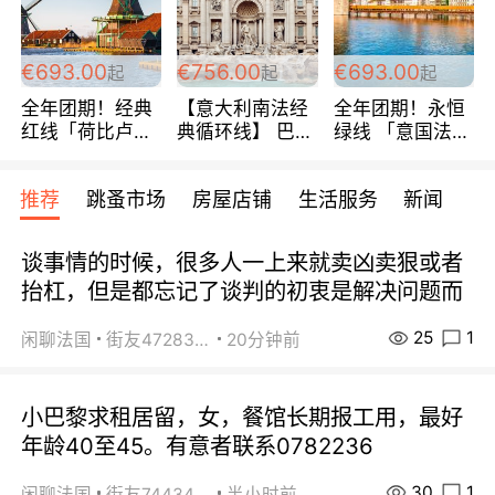
€693.00
€756.00
€693.00
起
起
起
全年团期！经典
【意大利南法经
全年团期！永恒
红线「荷比卢德
典循环线】 巴黎
绿线 「意国法
法」七天循环 五
上下 所有日期铁
南」巴黎上下 去
国 仅售99欧/人/
发！ 全程四星级
意大利 南法 99
推荐
跳蚤市场
房屋店铺
生活服务
新闻
天！巴黎上下！
宾馆 108欧/天起
欧/天起 ~包拼房
包拼房~
全程756欧/位
谈事情的时候，很多人一上来就卖凶卖狠或者
抬杠，但是都忘记了谈判的初衷是解决问题而
25
1
闲聊法国
街友472838572
20分钟前
小巴黎求租居留，女，餐馆长期报工用，最好
年龄40至45。有意者联系0782236
30
1
闲聊法国
街友74434350
半小时前