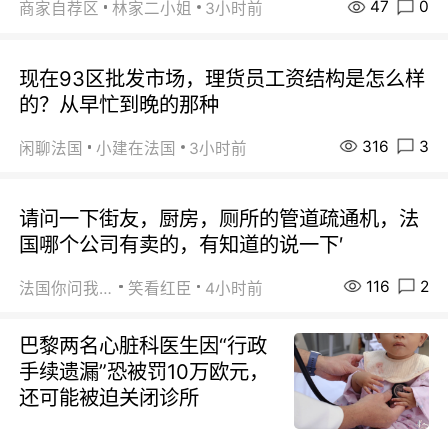
47
0
商家自荐区
林家二小姐
3小时前
现在93区批发市场，理货员工资结构是怎么样
的？从早忙到晚的那种
316
3
闲聊法国
小建在法国
3小时前
请问一下街友，厨房，厕所的管道疏通机，法
国哪个公司有卖的，有知道的说一下′
116
2
法国你问我答
笑看红臣
4小时前
巴黎两名心脏科医生因“行政
手续遗漏”恐被罚10万欧元，
还可能被迫关闭诊所