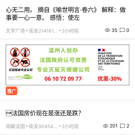
心无二用。 摘自《喻世明言·卷六》 解释：做
事要一心一意。 感悟：使左
35
0
文学广场
街友21416156
2小时前
推广
法国房价现在是涨还是跌？
201
2
闲聊法国
街友90454511
2小时前