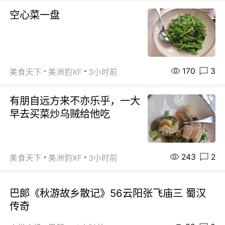
空心菜一盘
170
3
美食天下
美洲豹XF
3小时前
有朋自远方来不亦乐乎，一大
早去买菜炒乌贼给他吃
243
2
美食天下
美洲豹XF
3小时前
巴郞《秋游故乡散记》56云阳张飞庙三 蜀汉
传奇