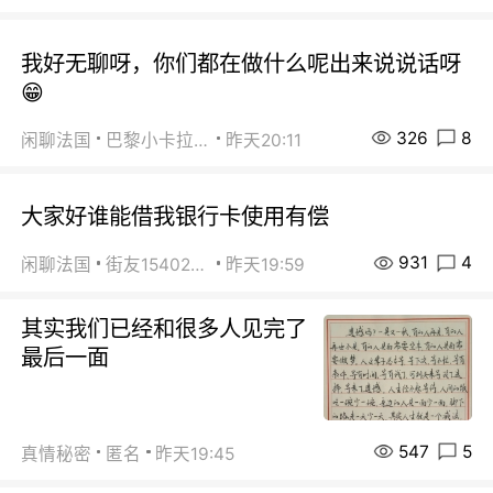
我好无聊呀，你们都在做什么呢出来说说话呀
😁
326
8
闲聊法国
巴黎小卡拉咪
昨天20:11
大家好谁能借我银行卡使用有偿
931
4
闲聊法国
街友15402223
昨天19:59
其实我们已经和很多人见完了
最后一面
547
5
真情秘密
匿名
昨天19:45