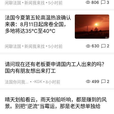
806
3
闲聊法国
新闻我来找
5小时前
法国今夏第五轮高温热浪确认
来袭：8月11日起席卷全国，
多地将达35℃至40℃
630
2
闲聊法国
新闻我来找
5小时前
请问现在还有老板要申请国内工人出来的吗？
国内有朋友想出来打工
499
2
-KGK
法国你问我答
8小时前
晴天划船看云，雨天划船听响，都是赚到的风
景。别把“逆流”当霉运，那是老天想单独给