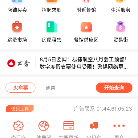
店铺买卖
招聘求职
附近餐馆
生活服务
8月5日要闻：易捷航空八月罢工预警！
跳蚤市场
房屋租售
餐馆供应区
贸易街
数字度假支票使用受限！警惕网络募捐
骗局！
8月5日要闻：易捷航空八月罢工预警！
数字度假支票使用受限！警惕网络募捐
骗局！
8月5日要闻：易捷航空八月罢工预警！
数字度假支票使用受限！警惕网络募捐
火车票
通票
开始查询
骗局！
广告联系 01.44.61.05.23
查汇率
续居留
护照更新
出租车
更多