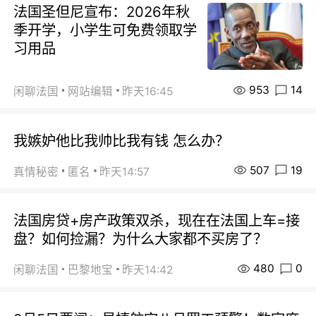
法国圣但尼宣布：2026年秋
季开学，小学生可免费领取学
习用品
953
14
闲聊法国
网站编辑
昨天16:45
我嫉妒他比我帅比我有钱 怎么办？
507
19
真情秘密
匿名
昨天14:57
法国房贷+房产政策双杀，现在在法国上车=接
盘？如何捡漏？为什么大家都不买房了？
480
0
闲聊法国
巴黎地宝
昨天14:42