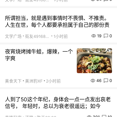
所谓担当，就是遇到事情时不畏惧、不推责。
人生在世，每个人都要承担属于自己的那份责
19
0
文学广场
街友49168527
1小时前
夜宵烧烤摊牛蛙，爆辣，一个
字爽
46
0
美食天下
美洲豹XF
2小时前
人到了50这个年纪，身体会一点一点发出哀老
信号， 年轻时，总以为衰老很遥远；如今