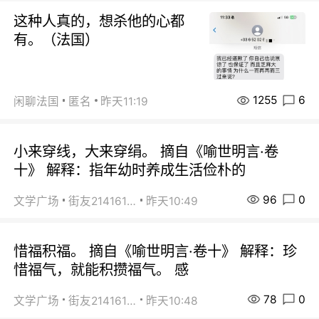
这种人真的，想杀他的心都
有。（法国）
1255
6
闲聊法国
匿名
昨天11:19
小来穿线，大来穿绢。 摘自《喻世明言·卷
十》 解释：指年幼时养成生活俭朴的
96
0
文学广场
街友21416156
昨天10:49
惜福积福。 摘自《喻世明言·卷十》 解释：珍
惜福气，就能积攒福气。 感
78
0
文学广场
街友21416156
昨天10:48