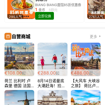
BIANG BIANG面馆85折优惠券
1
金币
5欧元
立即兑换
299人气
2761人气
自营商城
更多
€108.00
€288.00
€488.00
起
起
起
荷兰 比利时 卢
8月14日诺曼底
【大风车 大峡谷
森堡 德国 法国
大潮赶海！捡海
之旅】 荷比卢德
超爽玩遍西欧 循
鲜！轻轻松松海
法 巴黎上下 经
环线 全程四星宾
边爽玩三日游
典五国四日游
馆 108欧/人/天
288欧/人
488欧/人