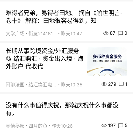
难得者兄弟，易得者田地。 摘自《喻世明言·
卷十》 解释：田地很容易得到，知
87
0
文学广场
街友21416156
昨天10:47
长期从事跨境资金/外汇服务
💱 结汇购汇 · 资金出入境 · 海
外账户 代收代
279
1
闲聊法国
结汇换汇电汇
昨天10:35
没有什么事值得庆祝，那就庆祝什么事都没
有。
197
5
真情秘密
四月的鱼
昨天10:26