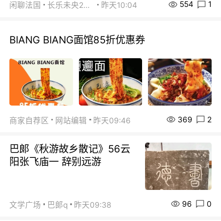
554
1
闲聊法国
长乐未央2015
昨天10:04
BIANG BIANG面馆85折优惠券
369
2
商家自荐区
网站编辑
昨天09:46
巴郞《秋游故乡散记》56云
阳张飞庙一 辞别远游
96
0
文学广场
巴郞q
昨天09:38