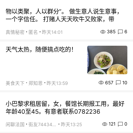
物以类聚，人以群分”。 做生意人说生意事，
一个字信任。 打赌人天天吹牛又败家，带
385
6
真情秘密
匿名
昨天14:01
天气太热，随便搞点吃的！
657
10
美食天下
郑知恩
昨天13:59
小巴黎求租居留，女，餐馆长期报工用，最好
年龄40至45。有意者联系0782236
121
0
闲聊法国
街友74434350
昨天13:25