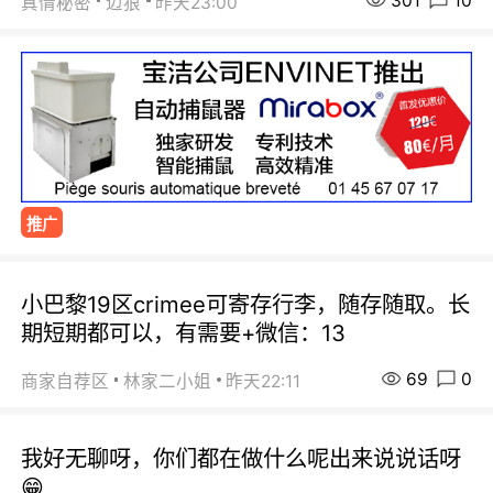
301
10
真情秘密
迈狼
昨天23:00
推广
小巴黎19区crimee可寄存行李，随存随取。长
期短期都可以，有需要+微信：13
69
0
商家自荐区
林家二小姐
昨天22:11
我好无聊呀，你们都在做什么呢出来说说话呀
😁