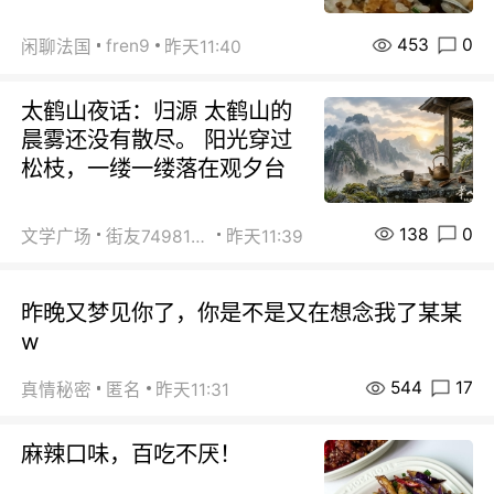
453
0
fren9
闲聊法国
昨天11:40
太鹤山夜话：归源 太鹤山的
晨雾还没有散尽。 阳光穿过
松枝，一缕一缕落在观夕台
138
0
文学广场
街友74981146
昨天11:39
昨晚又梦见你了，你是不是又在想念我了某某
w
544
17
真情秘密
匿名
昨天11:31
麻辣口味，百吃不厌！