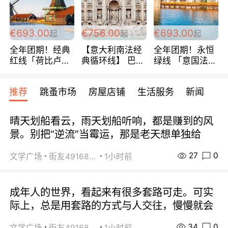
€693.00
€756.00
€693.00
起
起
起
全年团期！经典
【意大利南法经
全年团期！永恒
红线「荷比卢德
典循环线】 巴黎
绿线 「意国法
法」七天循环 五
上下 所有日期铁
南」巴黎上下 去
国 仅售99欧/人/
发！ 全程四星级
意大利 南法 99
推荐
跳蚤市场
房屋店铺
生活服务
新闻
天！巴黎上下！
宾馆 108欧/天起
欧/天起 ~包拼房
包拼房~
全程756欧/位
晴天划船看云，雨天划船听响，都是赚到的风
景。别把“逆流”当霉运，那是老天想单独给
27
0
文学广场
街友49168527
1小时前
成年人的世界，看起来有很多套路可走。可实
际上，总是用套路的方式与人交往，慢慢就会
34
0
文学广场
街友49168527
1小时前