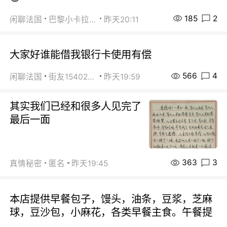
185
2
闲聊法国
巴黎小卡拉咪
昨天20:11
大家好谁能借我银行卡使用有偿
566
4
闲聊法国
街友15402223
昨天19:59
其实我们已经和很多人见完了
最后一面
363
3
真情秘密
匿名
昨天19:45
本店提供早餐包子，馒头，油条，豆浆，芝麻
球，豆沙包，小麻花，各类早餐主食。午餐提