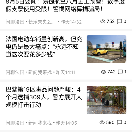
8月5日要闻：易捷航空八月罢工预警！数字度
假支票使用受限！警惕网络募捐骗局！
752
0
闲聊法国
长乐未央2015
昨天14:32
法国电动车销量创新高，但充
电仍是最大痛点：“永远不知
道这次要花多少钱”
742
1
闲聊法国
新闻我来找
昨天14:11
巴黎第19区毒品问题严峻：4
个月逮捕309人，警方展开大
规模打击行动
590
0
闲聊法国
新闻我来找
昨天14:05