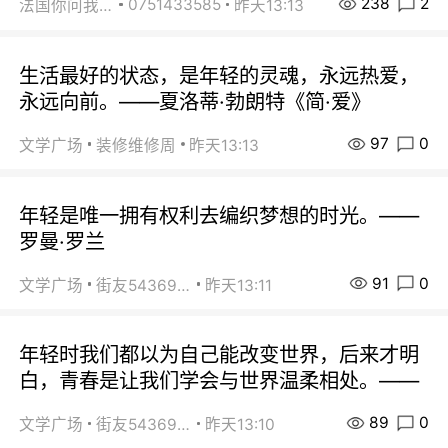
238
2
0751433585
法国你问我答
昨天13:13
生活最好的状态，是年轻的灵魂，永远热爱，
永远向前。——夏洛蒂·勃朗特《简·爱》
97
0
文学广场
装修维修周
昨天13:13
年轻是唯一拥有权利去编织梦想的时光。——
罗曼·罗兰
91
0
文学广场
街友54369822
昨天13:11
年轻时我们都以为自己能改变世界，后来才明
白，青春是让我们学会与世界温柔相处。——
89
0
文学广场
街友54369822
昨天13:10