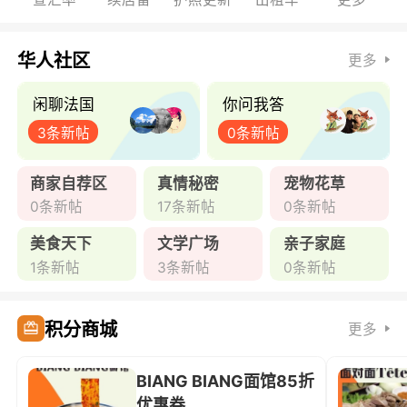
华人社区
更多
闲聊法国
你问我答
3条新帖
0条新帖
商家自荐区
真情秘密
宠物花草
0条新帖
17条新帖
0条新帖
美食天下
文学广场
亲子家庭
1条新帖
3条新帖
0条新帖
积分商城
更多
BIANG BIANG面馆85折
优惠券