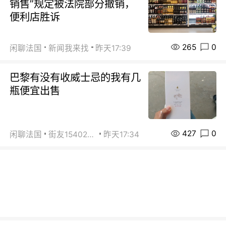
销售”规定被法院部分撤销，
便利店胜诉
265
0
闲聊法国
新闻我来找
昨天17:39
巴黎有没有收威士忌的我有几
瓶便宜出售
427
0
闲聊法国
街友15402223
昨天17:34