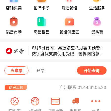
店铺买卖
招聘求职
附近餐馆
生活服务
多款避孕套因安全缺陷召回！
多款避孕套因安全缺陷召回！
跳蚤市场
房屋租售
餐馆供应区
贸易街
8月5日要闻：易捷航空八月罢工预警！
数字度假支票使用受限！警惕网络募捐
骗局！
无栏杆收费站逃费将重罚！
火车票
通票
开始查询
广告联系 01.44.61.05.23
查汇率
续居留
护照更新
出租车
更多