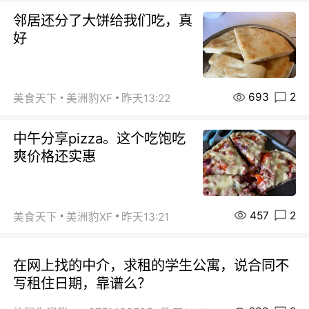
邻居还分了大饼给我们吃，真
好
693
2
美食天下
美洲豹XF
昨天13:22
中午分享pizza。这个吃饱吃
爽价格还实惠
457
2
美食天下
美洲豹XF
昨天13:21
在网上找的中介，求租的学生公寓，说合同不
写租住日期，靠谱么？