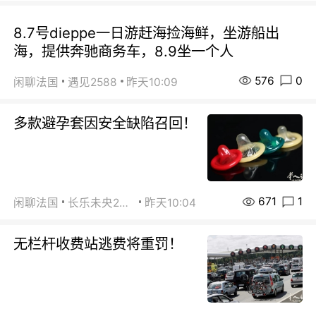
8.7号dieppe一日游赶海捡海鲜，坐游船出
海，提供奔驰商务车，8.9坐一个人
576
0
闲聊法国
遇见2588
昨天10:09
多款避孕套因安全缺陷召回！
671
1
闲聊法国
长乐未央2015
昨天10:04
无栏杆收费站逃费将重罚！