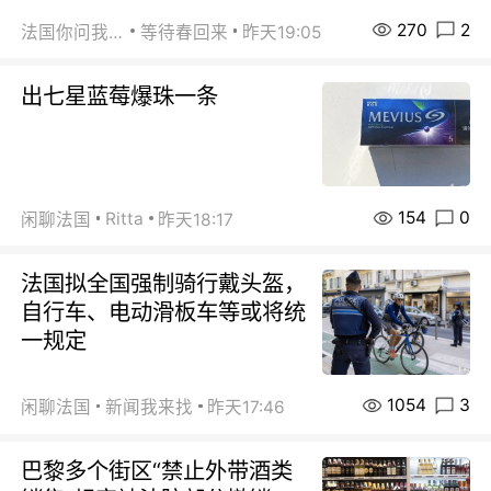
270
2
法国你问我答
等待春回来
昨天19:05
出七星蓝莓爆珠一条
154
0
Ritta
闲聊法国
昨天18:17
法国拟全国强制骑行戴头盔，
自行车、电动滑板车等或将统
一规定
1054
3
闲聊法国
新闻我来找
昨天17:46
巴黎多个街区“禁止外带酒类