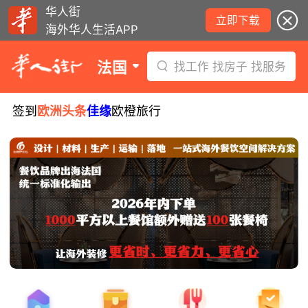
华人街
立即下载
海外华人生活APP
法国
找工作 找房子 找服务
签到
欧洲头条
佳缘
欧橙旅行
8月5日要闻：易捷航空八月罢工预警！
数字度假支票使用受限！警惕网络募捐
骗局！
无栏杆收费站逃费将重罚！