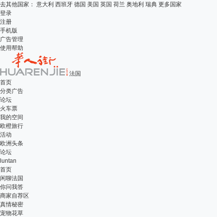
去其他国家：
意大利
西班牙
德国
美国
英国
荷兰
奥地利
瑞典
更多国家
登录
注册
手机版
广告管理
使用帮助
法国
首页
分类广告
论坛
火车票
我的空间
欧橙旅行
活动
欧洲头条
论坛
luntan
首页
闲聊法国
你问我答
商家自荐区
真情秘密
宠物花草