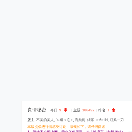
真情秘密
今日:
9
|
主题:
106492
|
排名:
3
版主:
不美的美人
,
ˇ⊙遺々忘♀
,
海棠树
,
繌苽_m6mfN
,
迎风一刀
本版提倡进行情感类讨论，版规如下，
请仔细阅读：