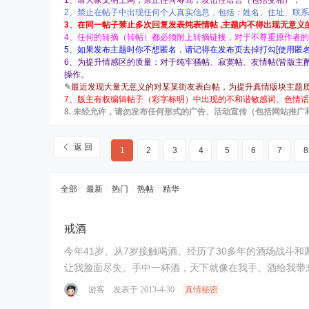
1、请大家文明上网，禁止任何辱骂，攻击性语言（包括变相），一
2、禁止在帖子中出现任何个人真实信息，包括：姓名、住址、联
3、在同一帖子禁止多次回复发表纯表情帖 ,主题内不得出现无意义
4、任何的转摘（转帖）都必须附上转摘链接，对于不尊重原作者
5、
如果发布主题时你不想匿名，请记得在发布页去掉打勾[使用匿名
6、为提升情感区的质量：对于纯牢骚帖、寂寞帖、友情帖(皆版主
操作。
✎
最近发现大量无意义的对某某街友表白帖，为提升真情版块主题质
7、
版主有权编辑帖子（彩字标明）中出现的不和谐敏感词、色情话
8. 未经允许，请勿发布任何形式的广告、活动宣传（包括网站推广
返 回
1
2
3
4
5
6
7
8
全部
|
最新
|
热门
|
热帖
|
精华
戒酒
今年41岁。从7岁接触喝酒。经历了30多年的酒场战斗
让我脸面尽失。手中一杯酒，天下就像在我手。酒给我带
家。也经历过几次酒后 ...
游客
发表于 2013-4-30
真情秘密