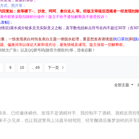
旦发现，直接封禁ip；
系方式、照片等；
的回复如：坐等楼下~、沙发、呵呵、拿分走人 等。经版主审核后违规者一经发现扣除：
的著作权将采取扣除积分操作！版主不给予通知解释及不接受投诉！
发帖]；
酌情后)灌水成分较多且无实际意义之帖，及字数包括标点符号在内不超过30字（含3
量，一惊发现表白对街友表白主题一律脱水处理，要是想发表请绕道[
街口茶坊
]和[
脱
题、偏激词等以保证大家和谐共论，避免情绪及谩骂。版主保留一切解释权
。
和软文广告）以及QQ群号码(除官方授权外)等，违者必删！
9
10
... 49
下一页
全部主题
和厮杀、已经遍体鳞伤、发现不是酒精对手、我控制不了酒精、酒精反而控
来不少兄弟，也让我进警局上法庭吊销驾照、经常酗酒后像梦游样的开车