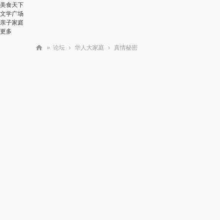
美食天下
文学广场
亲子家庭
更多
»
论坛
›
华人大家庭
›
真情秘密
华
人
街
网