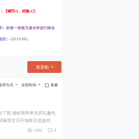
【铜币-1、经验-1】
0字）的将一律视为灌水而进行移动
水区
]---
(
2015-06
)
。
发新帖
排序方式
全部时间
新窗
制了我.酒给我带来无穷乐趣也
回家而次日不知昨日是如何回
1081
8