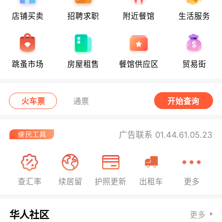
店铺买卖
招聘求职
附近餐馆
生活服务
跳蚤市场
房屋租售
餐馆供应区
贸易街
火车票
通票
开始查询
广告联系 01.44.61.05.23
查汇率
续居留
护照更新
出租车
更多
华人社区
更多