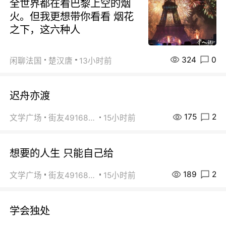
全世界都在看巴黎上空的烟
火。但我更想带你看看 烟花
之下，这六种人
324
0
闲聊法国
楚汉唐
13小时前
迟舟亦渡
175
2
文学广场
街友49168527
15小时前
想要的人生 只能自己给
189
2
文学广场
街友49168527
15小时前
学会独处