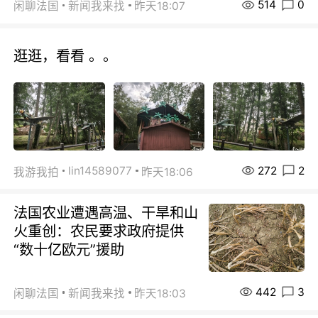
514
0
闲聊法国
新闻我来找
昨天18:07
逛逛，看看 。。
272
2
lin14589077
我游我拍
昨天18:06
法国农业遭遇高温、干旱和山
火重创：农民要求政府提供
“数十亿欧元”援助
442
3
闲聊法国
新闻我来找
昨天18:03