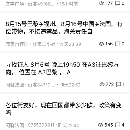
177
0
文学广场
街友49168527
15小时前
8月15号巴黎✈️福州。8月16号中国✈️法国。有
偿带物，不接违禁品，海关责任自
156
0
商家自荐区
林家二小姐
昨天23:39
寻找证人 8月6号 晚上19h50 在A3往巴黎方
向， 位置在 A3巴黎 ， A
772
1
闲聊法国
街友84710671
昨天22:52
各位街友好，现在回国都带多少欧，政策有变
吗
645
4
0755399811
闲聊法国
昨天22:40