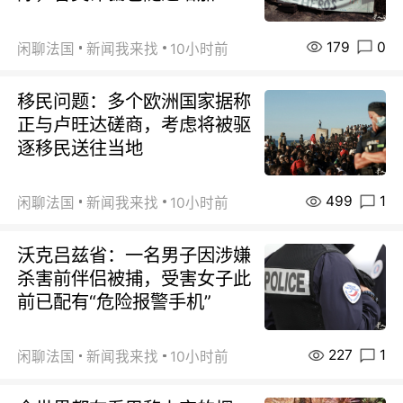
179
0
闲聊法国
新闻我来找
10小时前
移民问题：多个欧洲国家据称
正与卢旺达磋商，考虑将被驱
逐移民送往当地
499
1
闲聊法国
新闻我来找
10小时前
沃克吕兹省：一名男子因涉嫌
杀害前伴侣被捕，受害女子此
前已配有“危险报警手机”
227
1
闲聊法国
新闻我来找
10小时前