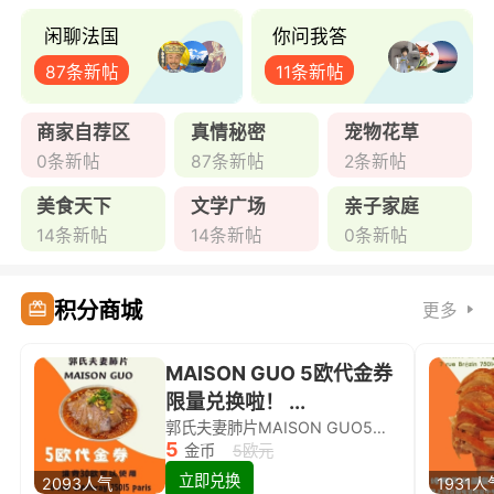
闲聊法国
你问我答
87条新帖
11条新帖
商家自荐区
真情秘密
宠物花草
0条新帖
87条新帖
2条新帖
美食天下
文学广场
亲子家庭
14条新帖
14条新帖
0条新帖
积分商城
更多
MAISON GUO 5欧代金券
限量兑换啦！ ...
郭氏夫妻肺片MAISON GUO5欧代金券限量兑换啦！
5
金币
5欧元
立即兑换
2093人气
1931人