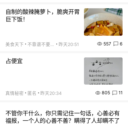
自制的酸辣腌萝卜，脆爽开胃
巨下饭！
557
6
美食天下
不靠谱不要联系
昨天20:51
占便宜
805
11
真情秘密
匿名
昨天20:34
不管你干什么，你只需记住一句话，心善必有
福报，一个人的心善不善？瞒得了人却瞒不了