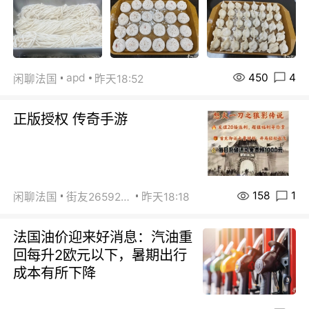
450
4
apd
闲聊法国
昨天18:52
正版授权 传奇手游
158
1
闲聊法国
街友26592800
昨天18:18
法国油价迎来好消息：汽油重
回每升2欧元以下，暑期出行
成本有所下降