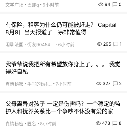
94
0
文学广场
巴郞q
6小时前
有保险，租客为什么仍可能被赶走？ Capital
8月9日当天报道了一宗非常值得
295
1
闲聊法国
街友90454511
6小时前
我爷爷说我把所有希望放你身上了。。。 我觉
得好自私
327
2
真情秘密
手写的婚礼_
7小时前
父母离异对孩子 一定是伤害吗？一个稳定的监
护人和抚养关系比一个争吵不休没有爱的家
478
8
真情秘密
匿名
8小时前