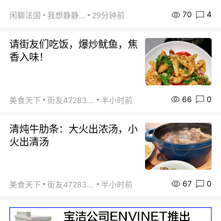
70
4
闲聊法国
我想静静…
29分钟前
请街友们吃饭，爆炒鱿鱼，焦
香入味！
66
0
美食天下
街友472838572
半小时前
清炖牛肋条：大火出浓汤，小
火出清汤
67
0
美食天下
街友472838572
半小时前