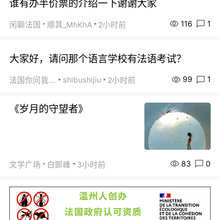
谁有办半价票的介绍一下谢谢大家
116
1
闲聊法国
顺其_MhKhA
2小时前
大家好，请问那个语言学校有法语考试？
99
1
shibushijiu
法国你问我答
2小时前
《岁月的守望者》
83
0
文学广场
白郞峰
3小时前