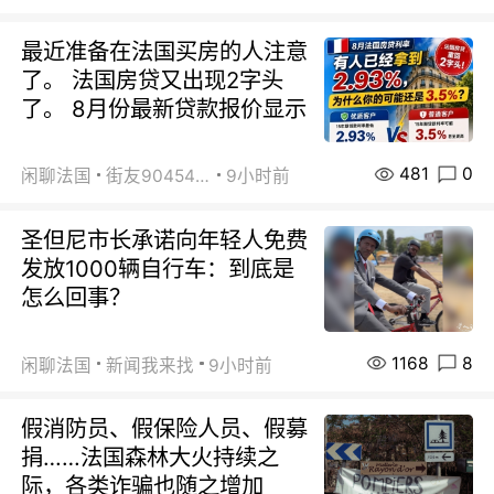
最近准备在法国买房的人注意
了。 法国房贷又出现2字头
了。 8月份最新贷款报价显示
481
0
闲聊法国
街友90454511
9小时前
圣但尼市长承诺向年轻人免费
发放1000辆自行车：到底是
怎么回事？
1168
8
闲聊法国
新闻我来找
9小时前
假消防员、假保险人员、假募
捐……法国森林大火持续之
际，各类诈骗也随之增加