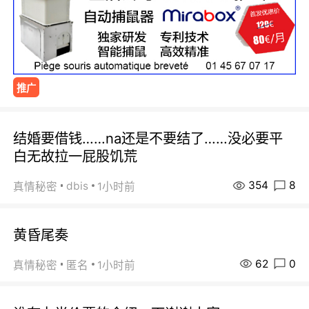
推广
结婚要借钱……na还是不要结了……没必要平
白无故拉一屁股饥荒
354
8
dbis
真情秘密
1小时前
黄昏尾奏
62
0
真情秘密
匿名
1小时前