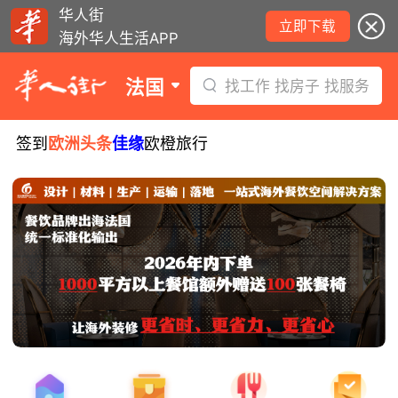
华人街
立即下载
海外华人生活APP
法国
找工作 找房子 找服务
签到
欧洲头条
佳缘
欧橙旅行