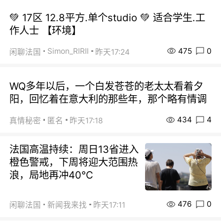
💚 17区 12.8平方.单个studio 💚 适合学生.工
作人士 【环境】
475
0
Simon_RIRIl
闲聊法国
昨天17:24
WQ多年以后，一个白发苍苍的老太太看着夕
阳，回忆着在意大利的那些年，那个略有情调
434
4
真情秘密
匿名
昨天17:18
法国高温持续：周日13省进入
橙色警戒，下周将迎大范围热
浪，局地再冲40℃
476
0
闲聊法国
新闻我来找
昨天17:11