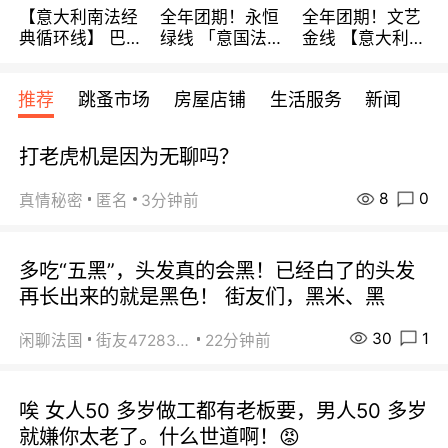
【意大利南法经
全年团期！永恒
全年团期！文艺
典循环线】 巴黎
绿线 「意国法
金线 【意大利一
上下 所有日期铁
南」巴黎上下 去
地】 循环7日游
发！ 全程四星级
意大利 南法 99
全程693欧/人起
推荐
跳蚤市场
房屋店铺
生活服务
新闻
宾馆 108欧/天起
欧/天起 ~包拼房
每周铁发！
全程756欧/位
打老虎机是因为无聊吗？
8
0
真情秘密
匿名
3分钟前
多吃“五黑”，头发真的会黑！已经白了的头发
再长出来的就是黑色！ 街友们，黑米、黑
30
1
闲聊法国
街友472838572
22分钟前
唉 女人50 多岁做工都有老板要，男人50 多岁
就嫌你太老了。什么世道啊！😡