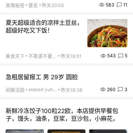
583
11
真情秘密
匿名
昨天20:05
夏天超级适合的凉拌土豆丝，
超级好吃又下饭！
543
5
美食天下
不靠谱不要联系
昨天19:51
急租居留报工 男 29岁 圆脸
260
3
elabed yuhua
闲聊法国
昨天19:38
新鲜冷冻饺子100粒22欧，本店提供早餐包
子，馒头，油条，豆浆，豆沙包，小麻花，