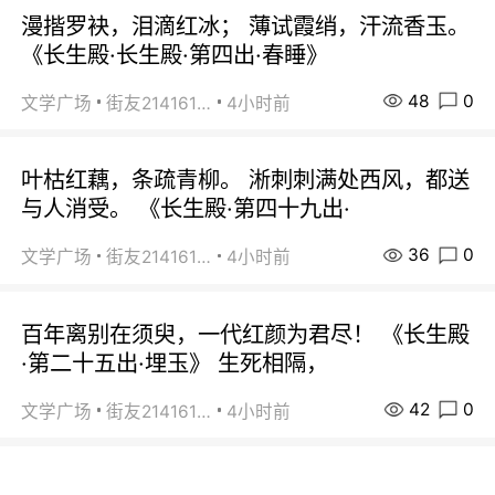
漫揩罗袂，泪滴红冰； 薄试霞绡，汗流香玉。
《长生殿·长生殿·第四出·春睡》
48
0
文学广场
街友21416156
4小时前
叶枯红藕，条疏青柳。 淅刺刺满处西风，都送
与人消受。 《长生殿·第四十九出·
36
0
文学广场
街友21416156
4小时前
百年离别在须臾，一代红颜为君尽！ 《长生殿
·第二十五出·埋玉》 生死相隔，
42
0
文学广场
街友21416156
4小时前