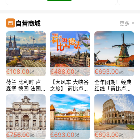
自营商城
更多
€108.00
€488.00
€693.00
起
起
起
荷兰 比利时 卢
【大风车 大峡谷
全年团期！经典
森堡 德国 法国
之旅】 荷比卢德
红线「荷比卢德
超爽玩遍西欧 循
法 巴黎上下 经
法」七天循环 五
环线 全程四星宾
典五国四日游
国 仅售99欧/人/
馆 108欧/人/天
488欧/人
天！巴黎上下！
包拼房~
€756.00
€693.00
€693.00
起
起
起