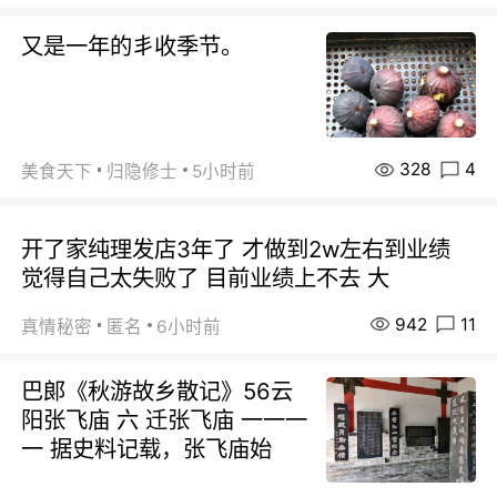
又是一年的丯收季节。
328
4
美食天下
归隐修士
5小时前
开了家纯理发店3年了 才做到2w左右到业绩
觉得自己太失败了 目前业绩上不去 大
942
11
真情秘密
匿名
6小时前
巴郞《秋游故乡散记》56云
阳张飞庙 六 迁张飞庙 一一一
一 据史料记载，张飞庙始