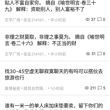
贴人不富自家穷。 摘自《喻世明言·卷三十
九》 解释：资助别人，别人富裕不了
37
0
文学广场
街友21416156
半小时前
非理之财莫取，非理之事莫为。 摘自《喻世明
言·卷二十六》 解释：不正当的财
31
0
文学广场
街友21416156
半小时前
找30-45空虚无聊寂寞聊天的有吗可以搭伙去
旅游也行
211
5
真情秘密
顺其自然随缘
1小时前
谁有一米一的单人床加床垫要卖，留下你们的