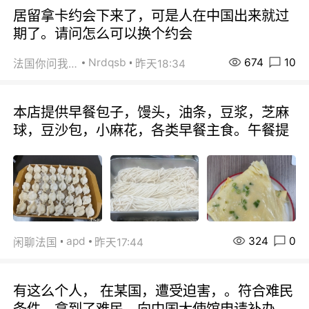
居留拿卡约会下来了，可是人在中国出来就过
期了。请问怎么可以换个约会
674
10
Nrdqsb
法国你问我答
昨天18:34
本店提供早餐包子，馒头，油条，豆浆，芝麻
球，豆沙包，小麻花，各类早餐主食。午餐提
324
0
apd
闲聊法国
昨天17:44
有这么个人， 在某国，遭受迫害，。符合难民
条件。拿到了难民。向中国大使馆申请补办