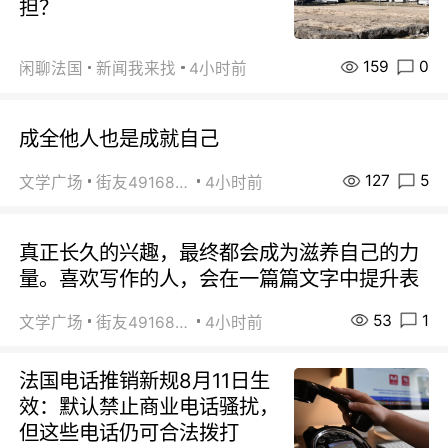
担？
159
0
闲聊法国
新闻我来找
4小时前
成全他人也是成就自己
127
5
文学广场
街友49168527
4小时前
真正长久的兴趣，最终都会成为滋养自己的力
量。喜欢写作的人，会在一篇篇文字中提升表
53
1
文学广场
街友49168527
4小时前
法国电话推销新规8月11日生
效：默认禁止商业电话骚扰，
但这些电话仍可合法拨打