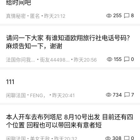
给时间吧
255
8
真情秘密
匿名
昨天21:12
请问一下大家 有谁知道欧翔旅行社电话号码？
麻烦告知一下，谢谢
155
0
法国你问我答
街友44498484
昨天20:56
111
734
7
闲聊法国
FENG，
昨天20:41
本人开车去布列塔尼 8月10号出发 目前还有四
个位置 回程也可以带回来有意者短
308
0
闲聊法国
美女无敌
昨天20:32