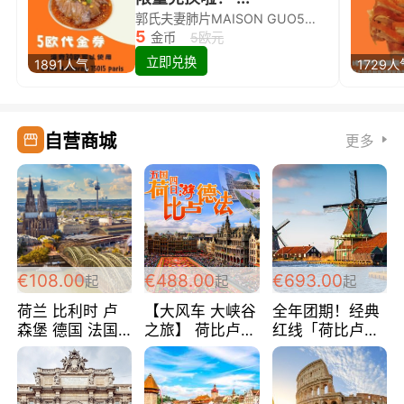
郭氏夫妻肺片MAISON GUO5欧代金券限量兑换啦！
5
金币
5欧元
立即兑换
1891人气
1729人
自营商城
更多
€108.00
€488.00
€693.00
起
起
起
荷兰 比利时 卢
【大风车 大峡谷
全年团期！经典
森堡 德国 法国
之旅】 荷比卢德
红线「荷比卢德
超爽玩遍西欧 循
法 巴黎上下 经
法」七天循环 五
环线 全程四星宾
典五国四日游
国 仅售99欧/人/
馆 108欧/人/天
488欧/人
天！巴黎上下！