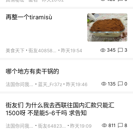
再整一个tiramisù
345
3
美食天下
街友40858442
昨天19:54
哪个地方有卖干锅的
135
0
法国你问我答
蓝天_Fr37z
昨天19:46
街友们 为什么我去西联往国内汇款只能汇
1500呀 不是能5-6千吗 求告知
811
8
法国你问我答
街友64823891
昨天19:09