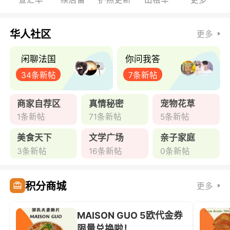
华人社区
更多
闲聊法国
你问我答
34条新帖
7条新帖
商家自荐区
真情秘密
宠物花草
1条新帖
71条新帖
5条新帖
美食天下
文学广场
亲子家庭
3条新帖
16条新帖
0条新帖
积分商城
更多
MAISON GUO 5欧代金券
限量兑换啦！ ...