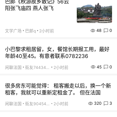
巴郞《秋游故乡散记》56云
阳张飞庙四 燕人张飞
48
0
文学广场
巴郞q
2小时前
小巴黎求租居留，女，餐馆长期报工用，最好
年龄40至45。有意者联系0782236
45
0
闲聊法国
街友74434350
2小时前
很多房东可能觉得： 租客搬走以后，换一个新
租客，我就可以重新定租金了。 但在法国
320
3
闲聊法国
街友90454511
2小时前