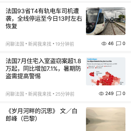
法国93省T4有轨电车司机遭
袭，全线停运至今日13时左右
恢复
46
0
闲聊法国
新闻我来找
19分钟前
法国7月住宅入室盗窃案超1.8
万起，同比增加7.1%，暑期防
盗需提高警惕
249
0
闲聊法国
新闻我来找
25分钟前
《岁月河畔的沉思》 文／白
郎峰（巴黎）