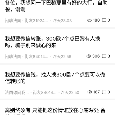
各位，我想问一下巴黎那里有好的大行，自助
餐，谢谢
180
0
闲聊法国
街友31924072
昨天23:03
我想要微信转账，300欧7个点巴黎有人换
吗，骗子别来诚心的来
306
3
闲聊法国
街友84014588
昨天22:56
我想要微信钱，找人换300欧7个点要可以微
信转账的
167
0
法国你问我答
街友84014588
昨天22:50
离别终须有 只能把这份情谊放在心底深处 留