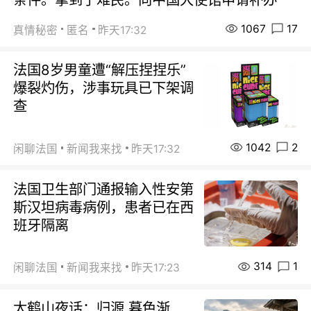
1067
17
真情秘密
匿名
昨天17:32
法国8岁男童遭“解压捏捏乐”
爆裂灼伤，涉事玩具已下架调
查
1042
2
闲聊法国
新闻我来找
昨天17:32
法国卫生部门通报输入性安第
斯汉坦病毒病例，患者已在西
班牙隔离
314
1
闲聊法国
新闻我来找
昨天17:23
太鹤山夜话：归源 暮色渐