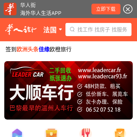
华人街
立即下载
海外华人生活APP
法国
找工作 找房子 找服务
签到
欧洲头条
佳缘
欧橙旅行