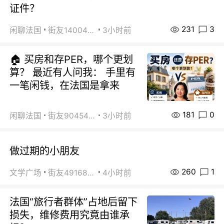
证件？
231
3
闲聊法国
街友14004820
3小时前
🏠 买房和存PER，哪个更划
算？ 最近有人问我： 手里有
一笔闲钱，在法国是拿来
181
0
闲聊法国
街友90454511
3小时前
做过期的小朋友
260
1
文学广场
街友49168527
4小时前
法国“旅行者群体”占地后留下
损失，维修费用究竟由谁承