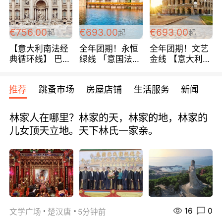
包拼房~
€756.00
€693.00
€693.00
起
起
起
【意大利南法经
全年团期！永恒
全年团期！文艺
典循环线】 巴黎
绿线 「意国法
金线 【意大利一
上下 所有日期铁
南」巴黎上下 去
地】 循环7日游
发！ 全程四星级
意大利 南法 99
全程693欧/人起
推荐
跳蚤市场
房屋店铺
生活服务
新闻
宾馆 108欧/天起
欧/天起 ~包拼房
每周铁发！
全程756欧/位
林家人在哪里？林家的天，林家的地，林家的
儿女顶天立地。天下林氏一家亲。
16
0
文学广场
楚汉唐
5分钟前