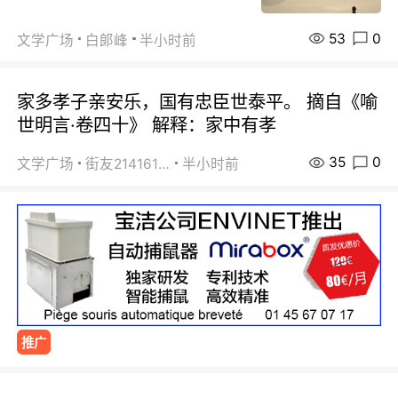
53
0
文学广场
白郞峰
半小时前
家多孝子亲安乐，国有忠臣世泰平。 摘自《喻
世明言·卷四十》 解释：家中有孝
35
0
文学广场
街友21416156
半小时前
推广