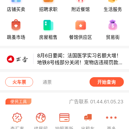
8月6日要闻：法国医学实习名额大增！
店铺买卖
招聘求职
附近餐馆
生活服务
地铁8号线部分关闭！宠物店违规罚款出
炉！
巴黎地铁音乐家海选启动！
跳蚤市场
房屋租售
餐馆供应区
贸易街
8月6日要闻：法国医学实习名额大增！
地铁8号线部分关闭！宠物店违规罚款出
炉！
巴黎地铁音乐家海选启动！
火车票
通票
开始查询
广告联系 01.44.61.05.23
查汇率
续居留
护照更新
出租车
更多