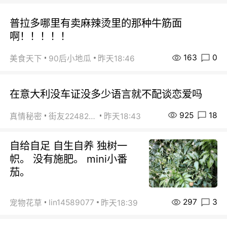
普拉多哪里有卖麻辣烫里的那种牛筋面
啊！！！！！
163
0
美食天下
90后小地瓜
昨天18:46
在意大利没车证没多少语言就不配谈恋爱吗
925
18
真情秘密
街友22482465
昨天18:43
自给自足 自生自养 独树一
帜。 没有施肥。 mini小番
茄。
297
3
lin14589077
宠物花草
昨天18:39