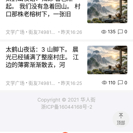
起。 我们没有急着回山。 村
口那株老榕树下，一张旧
135
0
文学广场
街友74981146
昨天16:26
太鹤山夜话：3 山脚下。 晨
光已经铺满了整座村庄。 江
边的薄雾渐渐散去，河
110
0
文学广场
街友74981146
昨天16:25
Copyright © 2021 华人街
浙ICP备16044168号-2
顶部