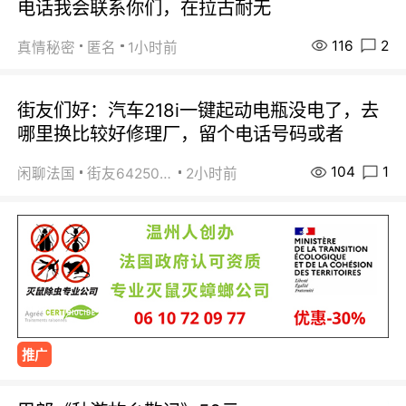
电话我会联系你们，在拉古耐无
116
2
真情秘密
匿名
1小时前
街友们好：汽车218i一键起动电瓶没电了，去
哪里换比较好修理厂，留个电话号码或者
104
1
闲聊法国
街友64250024
2小时前
推广