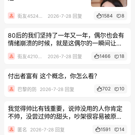
1584
8
街友45241742
2026-7-28 回复
80后的我们坚持了一年又一年，偶尔也会有
情绪崩溃的时候，就是这偶尔的一瞬间让我
产
1466
18
街友42102228
2026-7-28 回复
付出者富有 这个概念，你怎么看？
702
10
巴黎的防
2026-7-28 回复
我觉得帅比有钱重要，说帅没用的人你肯定
不帅，没尝过帅的甜头，吵架很容易被原
谅，女
1591
14
匿名
2026-7-28 回复