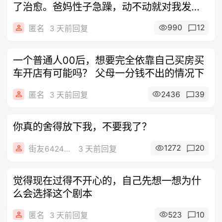
了治愈。爸妈性子急躁，动不动就对我发脾
气，
990
12
匿名
3 天前回复
一个普通人00后，想要完全依靠自己买房买
车开店有可能吗？ 父母一分钱不出的情况下
2436
39
匿名
3 天前回复
你真的舍得放下我，不要我了？
1272
20
街友64248641
3 天前回复
觉得现在过得不开心的，自己先想一想为什
么会选择这个剧本
523
10
匿名
3 天前回复