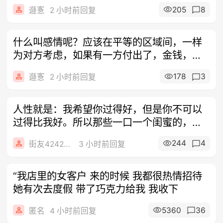
205
8
邎愙
2 小时前回复
什么叫感情呢？应该在平等的区域间，一样
为对方考虑，如果有一方付出了，金钱，得
不到
178
3
邎愙
2 小时前回复
人性就是：我希望你过得好，但是你不可以
过得比我好。所以那些一口一个闺蜜的，都
是最
244
4
街友42424224
3 小时前回复
“我店里的女客户 来的时候 我都很热情招待
她有次去度假 带了巧克力给我 我收下
5360
36
匿名
4 小时前回复