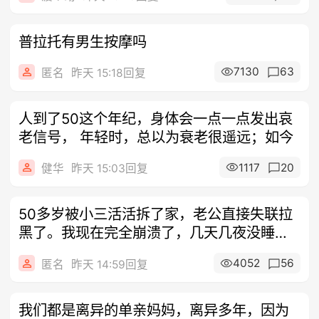
普拉托有男生按摩吗
7130
63
匿名
昨天 15:18回复
人到了50这个年纪，身体会一点一点发出哀
老信号， 年轻时，总以为衰老很遥远；如今
1117
20
健华
昨天 15:03回复
50多岁被小三活活拆了家，老公直接失联拉
黑了。我现在完全崩溃了，几天几夜没睡着
了
4052
56
匿名
昨天 14:59回复
我们都是离异的单亲妈妈，离异多年，因为