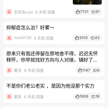
7701
91
无状态cool
6 天前 回复
抑郁症怎么治？好累～
Yumi0726
3510
43
6 天前 回复
原来只有我还停留在原地舍不得，迟迟无怀
释怀，你早就找好方向与人对接，铺好了所
有后
1147
6
匿名
6 天前 回复
不是你们老公老实 ，是因为他没那个实力
1906
18
匿名
6 天前 回复