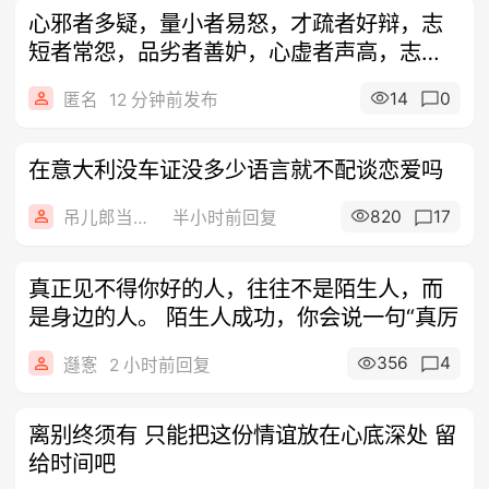
心邪者多疑，量小者易怒，才疏者好辩，志
短者常怨，品劣者善妒，心虚者声高，志浅
者固
14
0
匿名
12 分钟前发布
在意大利没车证没多少语言就不配谈恋爱吗
820
17
吊儿郎当的色色
半小时前回复
真正见不得你好的人，往往不是陌生人，而
是身边的人。 陌生人成功，你会说一句“真厉
356
4
邎愙
2 小时前回复
离别终须有 只能把这份情谊放在心底深处 留
给时间吧