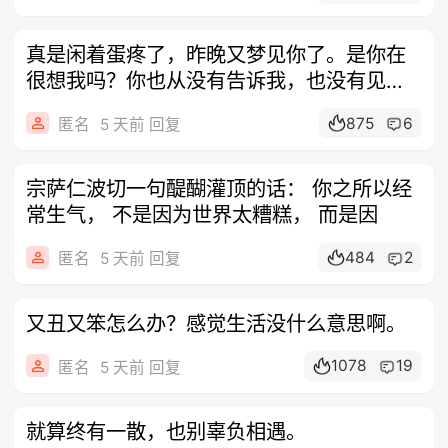
真是闲着蛋疼了，昨晚又梦见你了。是你在
很想我吗？你也从没有告诉我，也没有见你
说
875
6
匿名
5 天前 回复
宗萨仁波切一句醍醐灌顶的话： ​你之所以经
常生气， 不是因为世界太糟糕， 而是因
484
2
匿名
5 天前 回复
又丑又笨怎么办？感觉生活没什么意思啊。
1078
19
匿名
5 天前 回复
就算终有一散，也别辜负相遇。