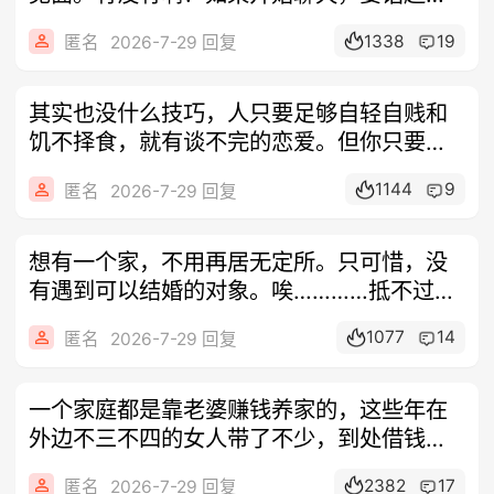
那种
1338
19
匿名
2026-7-29 回复
其实也没什么技巧，人只要足够自轻自贱和
饥不择食，就有谈不完的恋爱。但你只要卡
一下
1144
9
匿名
2026-7-29 回复
想有一个家，不用再居无定所。只可惜，没
有遇到可以结婚的对象。唉…………抵不过命
运
1077
14
匿名
2026-7-29 回复
一个家庭都是靠老婆赚钱养家的，这些年在
外边不三不四的女人带了不少，到处借钱，
中国
2382
17
匿名
2026-7-29 回复