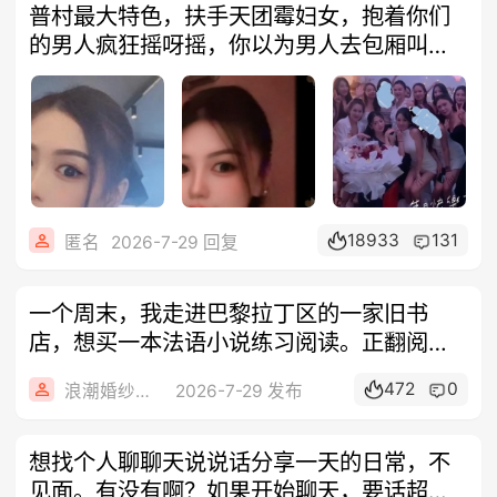
普村最大特色，扶手天团霉妇女，抱着你们
的男人疯狂摇呀摇，你以为男人去包厢叫陪
嗨干
18933
131
匿名
2026-7-29 回复
一个周末，我走进巴黎拉丁区的一家旧书
店，想买一本法语小说练习阅读。正翻阅书
架时，
472
0
浪潮婚纱摄影
2026-7-29 发布
想找个人聊聊天说说话分享一天的日常，不
见面。有没有啊？如果开始聊天，要话超多