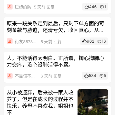
446
1
巴黎的防
5 天前 回复
原来一段关系走到最后，只剩下单方面的苛
刻条款与胁迫，还清亏欠，收回真心，从此
山水
962
16
街友85788185
6 天前 回复
人，不能活得太明白。正所谓，掏心掏肺心
力交瘁，没心没肺活得不累。
534
5
不靠谱不要联系
6 天前 回复
从小被遗弃，后来被一家人收
养了，但是在成长的过程并不
快乐，养母不喜欢我，姐姐也
不