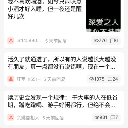
我不喜欢喝酒，如今只能咪点
小酒才好入睡，但一夜还是醒
好几次
lin14589077
776
6
5 天前回复
活久了就通透了，所以有的人说越长大越没
有朋友，真一点都没有说错啊，现在一个朋
友没
1375
24
红苹_h551H
5 天前回复
读历史会发现一个规律： 干大事的人在低谷
期，蹭吃蹭喝、游手好闲都行，但绝不会去
打
931
7
余姚自相人
5 天前回复