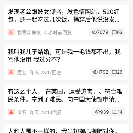
发现老公跟妓女聊骚，发色情网站，520红
包，还一起吃过几次饭，揭穿后他说没发生
过
7079
62
我喜欢挣钱
4 小时前回复
我叫我儿子结婚，可是我一毛钱都不出，我
骂他没用 我过分不？
1792
26
匿名
昨天 23:17回复
有这么个人， 在某国，遭受迫害，。符合难
民条件。拿到了难民。向中国大使馆申请补
办
939
14
匿名
昨天 23:13回复
人和人是不一样的，我当初掏心掏肺对你，