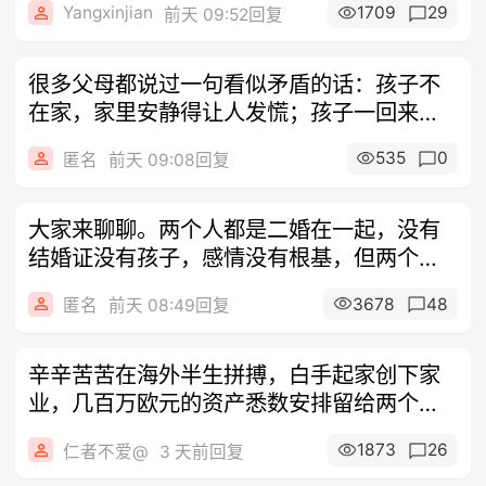
Yangxinjian
1709
29
前天 09:52回复
很多父母都说过一句看似矛盾的话：孩子不
在家，家里安静得让人发慌；孩子一回来，
又吵
535
0
匿名
前天 09:08回复
大家来聊聊。两个人都是二婚在一起，没有
结婚证没有孩子，感情没有根基，但两个人
目前
3678
48
匿名
前天 08:49回复
辛辛苦苦在海外半生拼搏，白手起家创下家
业，几百万欧元的资产悉数安排留给两个孩
子，
1873
26
仁者不爱@
3 天前回复