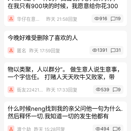
在我只有900块的时候，我愿意给你花300
916
19
华仔在意大利
昨天 21:58回复
今晚好难受删除了喜欢的人
1391
31
匿名
昨天 17:59回复
物以类聚，人以群分”。 做生意人说生意事，
一个字信任。 打赌人天天吹牛又败家，带
539
9
街友22421541
昨天 17:33回复
什么时候neng找到我的亲父问他一句为什么.
然后释怀一切.我知道一切的发生他都有
494
6
渡个劫
昨天 15:28回复