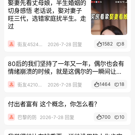
娶妻先看丈母娘，半生婚姻的
切身感悟 老话说，娶对妻子
旺三代，选错家庭扰半生。走
过
1582
8
街友45241742
2026-7-28 回复
80后的我们坚持了一年又一年，偶尔也会有
情绪崩溃的时候，就是这偶尔的一瞬间让我
产
1464
18
街友42102228
2026-7-28 回复
付出者富有 这个概念，你怎么看？
700
10
巴黎的防
2026-7-28 回复