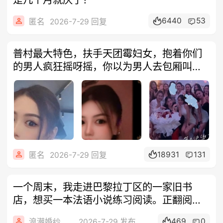
6440
53
匿名
2026-7-29 回复
普村最大特色，扶手天团霉妇女，抱着你们
的男人疯狂摇呀摇，你以为男人去包厢叫陪
嗨干
18931
131
匿名
2026-7-29 回复
一个周末，我走进巴黎拉丁区的一家旧书
店，想买一本法语小说练习阅读。正翻阅书
架时，
469
0
浪潮婚纱摄影
2026-7-29 发布