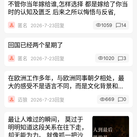
不管你当年嫁给谁,怎样选择 都是嫁给了你当
时的认知及匮乏 后来之所以悔悟与反省,
1059
14
匿名
2026-7-23回复
回国已经两个星期了
1020
3
匿名
2026-7-23回复
在欧洲工作多年，与欧洲同事朝夕相处，最
大的感受不是语言不同，而是文化背景和思
维方
669
0
迈狼
2026-7-23回复
最让人难过的瞬间， 莫过于
明明知道这段关系在往下走，
却无能为力。 就像抓一把沙