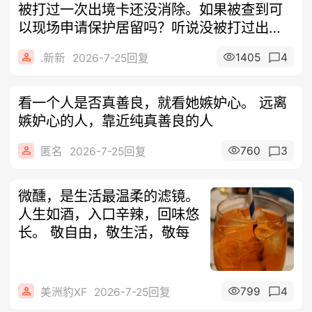
被打过一次出境卡还没消除。如果被查到可
以现场申请保护居留吗？听说没被打过出境
卡的
1405
4
.新新
2026-7-25回复
看一个人是否真善良，就看她嫉妒心。 远离
嫉妒心的人，靠近纯真善良的人
760
3
匿名
2026-7-25回复
微醺，是生活最温柔的滤镜。
人生如酒，入口辛辣，回味悠
长。 敬自由，敬生活，敬每
799
4
美洲豹XF
2026-7-25回复