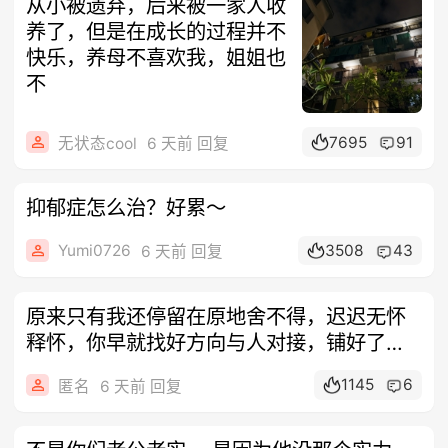
从小被遗弃，后来被一家人收
养了，但是在成长的过程并不
快乐，养母不喜欢我，姐姐也
不
7695
91
无状态cool
6 天前 回复
抑郁症怎么治？好累～
Yumi0726
3508
43
6 天前 回复
原来只有我还停留在原地舍不得，迟迟无怀
释怀，你早就找好方向与人对接，铺好了所
有后
1145
6
匿名
6 天前 回复