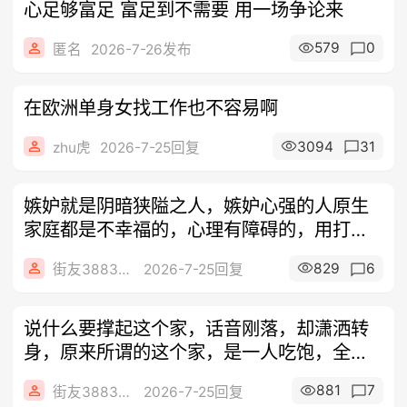
心足够富足 富足到不需要 用一场争论来
579
0
匿名
2026-7-26发布
在欧洲单身女找工作也不容易啊
3094
31
zhu虎
2026-7-25回复
嫉妒就是阴暗狭隘之人，嫉妒心强的人原生
家庭都是不幸福的，心理有障碍的，用打
压，造
829
6
街友3883700
2026-7-25回复
说什么要撑起这个家，话音刚落，却潇洒转
身，原来所谓的这个家，是一人吃饱，全家
不饿
881
7
街友3883700
2026-7-25回复