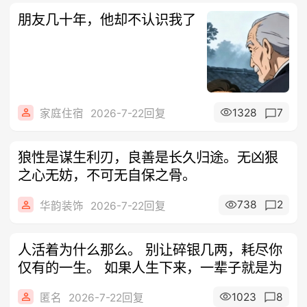
朋友几十年，他却不认识我了
1328
7
家庭住宿
2026-7-22回复
狼性是谋生利刃，良善是长久归途。无凶狠
之心无妨，不可无自保之骨。
738
2
华韵装饰
2026-7-22回复
人活着为什么那么。 别让碎银几两，耗尽你
仅有的一生。 如果人生下来，一辈子就是为
1023
8
匿名
2026-7-22回复