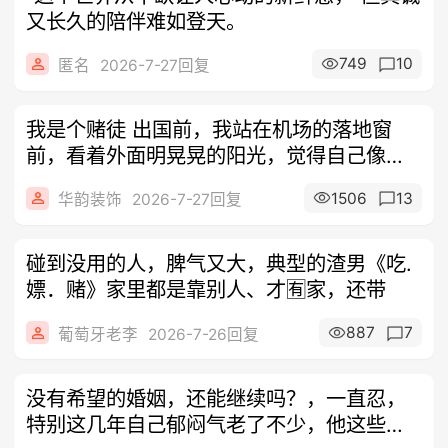
又长久的陪伴难如登天。
749
10
匿名
2026-7-27回复
我是个赌徒 出国前，我站在机场的落地窗
前，看着外面明晃晃的阳光，觉得自己像是
即将
1506
13
华韵装饰
2026-7-27回复
碰到没用的人，脾气又大，典型的渣男《吃.
嫖．赌》家里都是靠别人、才🈶家，还带
887
7
葡萄牙老李
2026-7-26回复
没有希望的婚姻，还能继续吗？，一直忍，
特别这几年自己郁闷气老了不少，他这些年