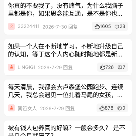
你真的不要我了，没有赌气，为什么我脑子
里都是你，如果思念能互通，是不是你也在
想我
33224411
1605
28
2026-7-30 回复
如果一个人在不断地学习，不断地升级自己
的认知，等于这个人内心随时随地都是新
的。内
LINGIGI
726
7
2026-7-29 回复
每天清晨，我都会去卢森堡公园跑步。连续
几天，我总会遇见一位扎着马尾的女孩，她
的跑
878
0
篱笆女人
2026-7-29 回复
被有钱人包养真的好嘛？一般会多久？ 是不
是几个月就厌了？