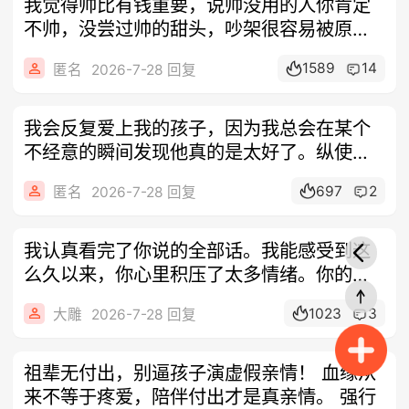
我觉得帅比有钱重要，说帅没用的人你肯定
不帅，没尝过帅的甜头，吵架很容易被原
谅，女
1589
14
匿名
2026-7-28 回复
我会反复爱上我的孩子，因为我总会在某个
不经意的瞬间发现他真的是太好了。纵使他
偶尔
697
2
匿名
2026-7-28 回复
我认真看完了你说的全部话。我能感受到这
么久以来，你心里积压了太多情绪。你的好
我知
1023
3
大雕
2026-7-28 回复
祖辈无付出，别逼孩子演虚假亲情！ 血缘从
来不等于疼爱，陪伴付出才是真亲情。 强行