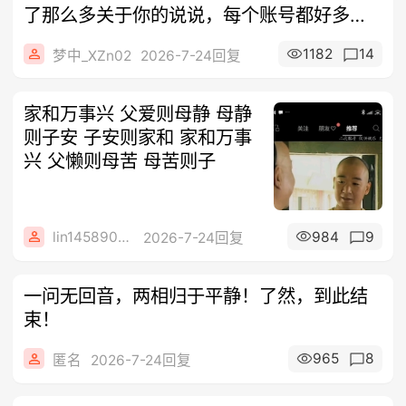
了那么多关于你的说说，每个账号都好多帖
子
1182
14
梦中_XZn02
2026-7-24回复
家和万事兴 父爱则母静 母静
则子安 子安则家和 家和万事
兴 父懒则母苦 母苦则子
lin14589077
984
9
2026-7-24回复
一问无回音，两相归于平静！了然，到此结
束！
965
8
匿名
2026-7-24回复