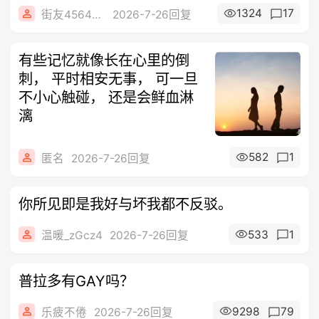
一直
1324
17
街友456414565
2026-7-26回复
有些记忆就像长在心里的倒
刺， 平时相安无事， 可一旦
不小心触碰， 还是会鲜血淋
漓
582
1
匿名
2026-7-26回复
你所见即是我好与坏我都不反驳。
533
1
温暖_zGcz4
2026-7-26回复
普拉多有GAY吗？
9298
79
乐疲不倦
2026-7-26回复