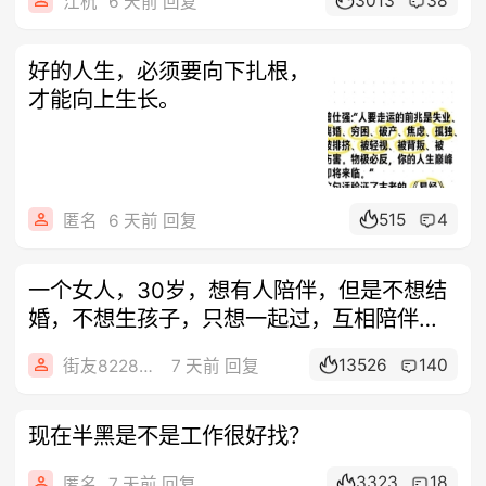
3013
38
江杭
6 天前 回复
好的人生，必须要向下扎根，
才能向上生长。
515
4
匿名
6 天前 回复
一个女人，30岁，想有人陪伴，但是不想结
婚，不想生孩子，只想一起过，互相陪伴。
有
13526
140
街友82286091
7 天前 回复
现在半黑是不是工作很好找？
3323
18
匿名
7 天前 回复