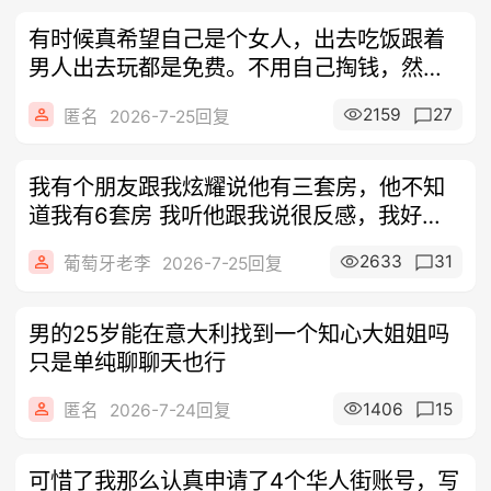
有时候真希望自己是个女人，出去吃饭跟着
男人出去玩都是免费。不用自己掏钱，然而
只要
2159
27
匿名
2026-7-25回复
我有个朋友跟我炫耀说他有三套房，他不知
道我有6套房 我听他跟我说很反感，我好讨
厌
2633
31
葡萄牙老李
2026-7-25回复
男的25岁能在意大利找到一个知心大姐姐吗
只是单纯聊聊天也行
1406
15
匿名
2026-7-24回复
可惜了我那么认真申请了4个华人街账号，写