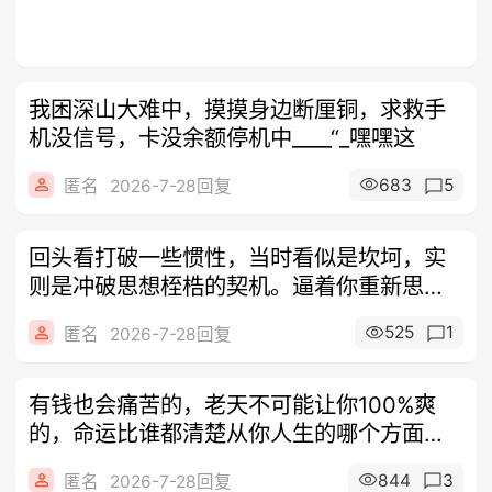
我困深山大难中，摸摸身边断厘铜，求救手
机没信号，卡没余额停机中____“_嘿嘿这
683
5
匿名
2026-7-28回复
回头看打破一些惯性，当时看似是坎坷，实
则是冲破思想桎梏的契机。逼着你重新思考
一些
525
1
匿名
2026-7-28回复
有钱也会痛苦的，老天不可能让你100%爽
的，命运比谁都清楚从你人生的哪个方面切
入
844
3
匿名
2026-7-28回复