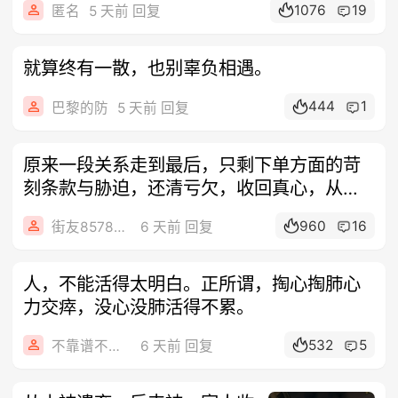
1076
19
匿名
5 天前 回复
就算终有一散，也别辜负相遇。
444
1
巴黎的防
5 天前 回复
原来一段关系走到最后，只剩下单方面的苛
刻条款与胁迫，还清亏欠，收回真心，从此
山水
960
16
街友85788185
6 天前 回复
人，不能活得太明白。正所谓，掏心掏肺心
力交瘁，没心没肺活得不累。
532
5
不靠谱不要联系
6 天前 回复