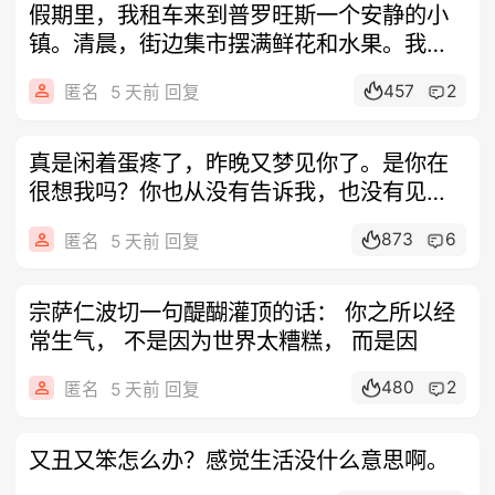
假期里，我租车来到普罗旺斯一个安静的小
镇。清晨，街边集市摆满鲜花和水果。我正
在挑
457
2
匿名
5 天前 回复
真是闲着蛋疼了，昨晚又梦见你了。是你在
很想我吗？你也从没有告诉我，也没有见你
说
873
6
匿名
5 天前 回复
宗萨仁波切一句醍醐灌顶的话： ​你之所以经
常生气， 不是因为世界太糟糕， 而是因
480
2
匿名
5 天前 回复
又丑又笨怎么办？感觉生活没什么意思啊。