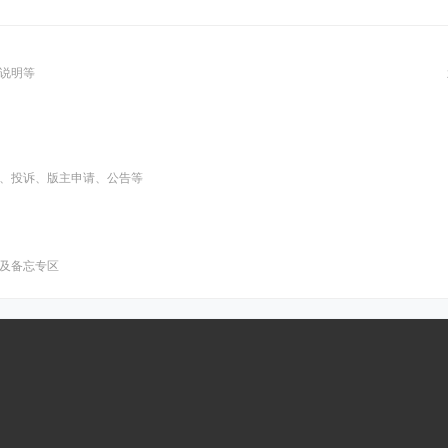
说明等
、投诉、版主申请、公告等
及备忘专区