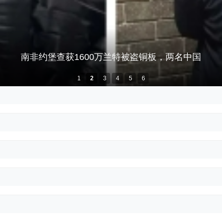
南非约堡查获1600万兰特被盗铜板，两名中国
1
2
3
4
5
6