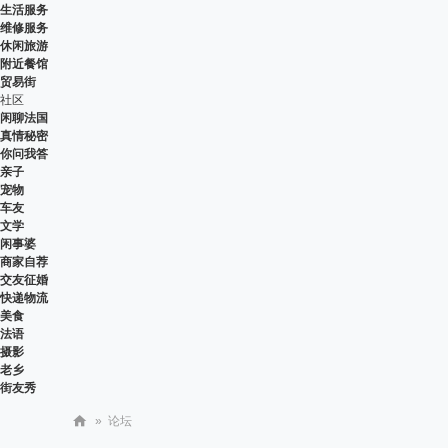
生活服务
维修服务
休闲旅游
附近餐馆
贸易街
社区
闲聊法国
真情秘密
你问我答
亲子
宠物
车友
文学
闲事婆
商家自荐
交友征婚
快递物流
美食
法语
摄影
老乡
街友秀
»
论坛