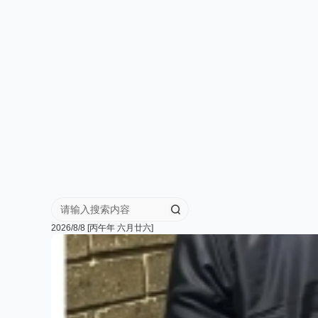
华
人
街
网
2026/8/8 [丙午年 六月廿六]