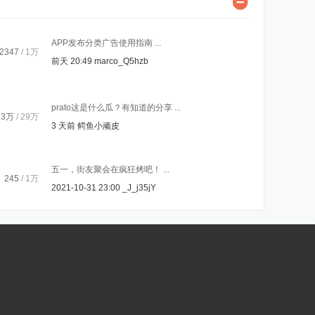
APP发布分类广告使用指南 ...
2347
/
1万
前天 20:49
marco_Q5hzb
prato这是什么瓜？有知道的分享 ...
3万
/
29万
3 天前
鳄鱼小顽皮
五一，街友聚会在疯狂烤吧！ ...
245
/
1万
2021-10-31 23:00
_J_j35jY