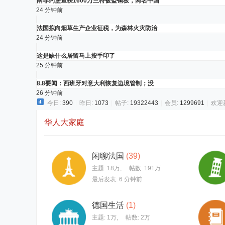
南非约堡查获1600万兰特被盗铜板，两名中国
24 分钟前
法国拟向烟草生产企业征税，为森林火灾防治
24 分钟前
这是缺什么居留马上按手印了
25 分钟前
8.8要闻：西班牙对意大利恢复边境管制；没
26 分钟前
今日:
390
|
昨日:
1073
|
帖子:
19322443
|
会员:
1299691
|
欢迎
华人大家庭
闲聊法国
(39)
主题:
18万
,
帖数:
191万
最后发表:
6 分钟前
德国生活
(1)
主题:
1万
,
帖数:
2万