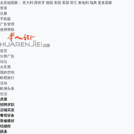
去其他国家：
意大利
西班牙
德国
美国
英国
荷兰
奥地利
瑞典
更多国家
登录
注册
手机版
广告管理
使用帮助
法国
首页
分类广告
论坛
火车票
我的空间
欧橙旅行
活动
欧洲头条
生活
房屋
招聘求职
店铺买卖
餐馆设备
装修建材
结婚街
跳蚤