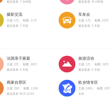
最后发表:
7 分钟前
最后发表:
半小时前
摄影交流
车友会
主题:
1万
,
帖数:
11万
主题:
1万
,
帖数:
10万
最后发表:
7 天前
最后发表:
3 天前
法国亲子家庭
旅游活动
主题:
3万
,
帖数:
39万
主题:
1万
,
帖数:
19万
最后发表:
4 天前
最后发表:
5 天前
商家自荐区
欧乡情专区
主题: 392
,
帖数: 1158
主题: 2491
,
帖数:
28
最后发表:
昨天 22:53
从未