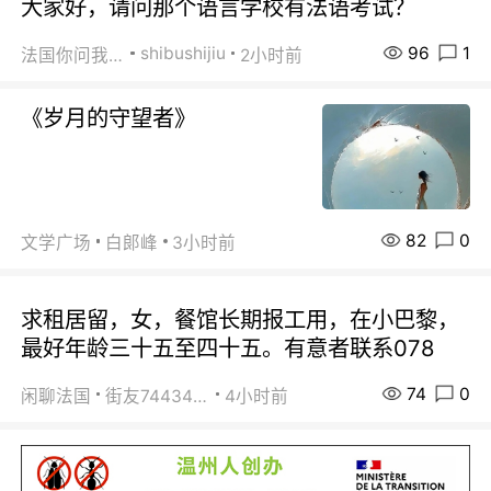
大家好，请问那个语言学校有法语考试？
96
1
shibushijiu
法国你问我答
2小时前
《岁月的守望者》
82
0
文学广场
白郞峰
3小时前
求租居留，女，餐馆长期报工用，在小巴黎，
最好年龄三十五至四十五。有意者联系078
74
0
闲聊法国
街友74434350
4小时前