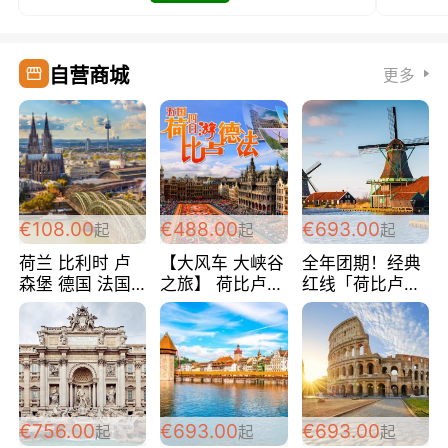
自营商城
更多
€108.00
€488.00
€693.00
起
起
起
荷兰 比利时 卢
【大风车 大峡谷
全年团期！经典
森堡 德国 法国
之旅】 荷比卢德
红线「荷比卢德
超爽玩遍西欧 循
法 巴黎上下 经
法」七天循环 五
环线 全程四星宾
典五国四日游
国 仅售99欧/人/
馆 108欧/人/天
488欧/人
天！巴黎上下！
包拼房~
€756.00
€693.00
€693.00
起
起
起