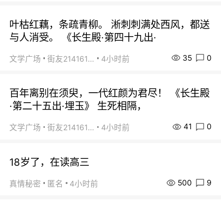
叶枯红藕，条疏青柳。 淅刺刺满处西风，都送
与人消受。 《长生殿·第四十九出·
35
0
文学广场
街友21416156
4小时前
百年离别在须臾，一代红颜为君尽！ 《长生殿
·第二十五出·埋玉》 生死相隔，
41
0
文学广场
街友21416156
4小时前
18岁了，在读高三
500
9
真情秘密
匿名
4小时前