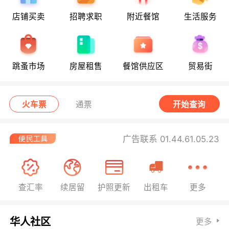
店铺买卖
招聘求职
附近餐馆
生活服务
跳蚤市场
房屋租售
餐馆供应区
贸易街
火车票
通票
开始查询
广告联系 01.44.61.05.23
查汇率
续居留
护照更新
出租车
更多
华人社区
更多