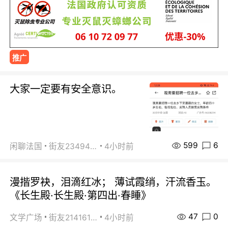
推广
大家一定要有安全意识。
599
6
闲聊法国
街友23494008
4小时前
漫揩罗袂，泪滴红冰； 薄试霞绡，汗流香玉。
《长生殿·长生殿·第四出·春睡》
47
0
文学广场
街友21416156
4小时前