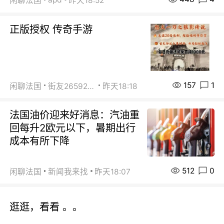
闲聊法国
昨天18:52
正版授权 传奇手游
157
1
闲聊法国
街友26592800
昨天18:18
法国油价迎来好消息：汽油重
回每升2欧元以下，暑期出行
成本有所下降
512
0
闲聊法国
新闻我来找
昨天18:07
逛逛，看看 。。