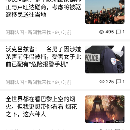
正与卢旺达磋商，考虑将被驱
逐移民送往当地
495
1
闲聊法国
新闻我来找
9小时前
沃克吕兹省：一名男子因涉嫌
杀害前伴侣被捕，受害女子此
前已配有“危险报警手机”
225
1
闲聊法国
新闻我来找
9小时前
全世界都在看巴黎上空的烟
火。但我更想带你看看 烟花
之下，这六种人