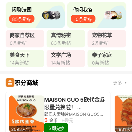
闲聊法国
你问我答
85条新帖
10条新帖
商家自荐区
真情秘密
宠物花草
0条新帖
83条新帖
2条新帖
美食天下
文学广场
亲子家庭
14条新帖
14条新帖
0条新帖
积分商城
更多
MAISON GUO 5欧代金券
限量兑换啦！ ...
郭氏夫妻肺片MAISON GUO5欧代金券限量兑换啦！
5
金币
5欧元
立即兑换
2093人气
1931人