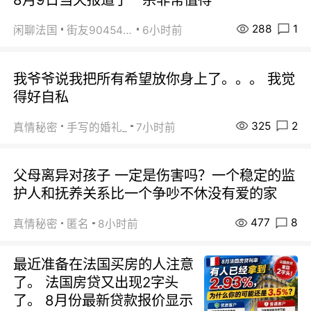
288
1
闲聊法国
街友90454511
6小时前
我爷爷说我把所有希望放你身上了。。。 我觉
得好自私
325
2
真情秘密
手写的婚礼_
7小时前
父母离异对孩子 一定是伤害吗？一个稳定的监
护人和抚养关系比一个争吵不休没有爱的家
477
8
真情秘密
匿名
8小时前
最近准备在法国买房的人注意
了。 法国房贷又出现2字头
了。 8月份最新贷款报价显示