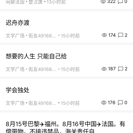
322
0
闲聊法国
楚汉唐
13小时前
迟舟亦渡
174
2
文学广场
街友49168527
15小时前
想要的人生 只能自己给
187
2
文学广场
街友49168527
15小时前
学会独处
176
0
文学广场
街友49168527
15小时前
8月15号巴黎✈️福州。8月16号中国✈️法国。有
偿带物，不接违禁品，海关责任自