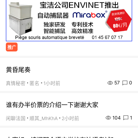
推广
黄昏尾奏
57
0
真情秘密
匿名
1小时前
谁有办半价票的介绍一下谢谢大家
104
1
闲聊法国
顺其_MhKhA
2小时前