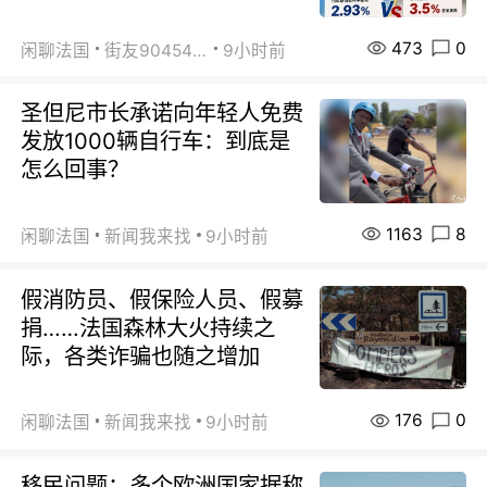
473
0
闲聊法国
街友90454511
9小时前
圣但尼市长承诺向年轻人免费
发放1000辆自行车：到底是
怎么回事？
1163
8
闲聊法国
新闻我来找
9小时前
假消防员、假保险人员、假募
捐……法国森林大火持续之
际，各类诈骗也随之增加
176
0
闲聊法国
新闻我来找
9小时前
移民问题：多个欧洲国家据称