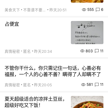
555
6
美食天下
不靠谱不要联系
昨天20:51
占便宜
803
11
真情秘密
匿名
昨天20:34
不管你干什么，你只需记住一句话，心善必有
福报，一个人的心善不善？瞒得了人却瞒不了
581
11
真情秘密
匿名
昨天20:05
夏天超级适合的凉拌土豆丝，
超级好吃又下饭！