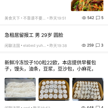
542
5
美食天下
不靠谱不要联系
昨天19:51
急租居留报工 男 29岁 圆脸
259
3
elabed yuhua
闲聊法国
昨天19:38
新鲜冷冻饺子100粒22欧，本店提供早餐包
子，馒头，油条，豆浆，豆沙包，小麻花，
448
4
apd