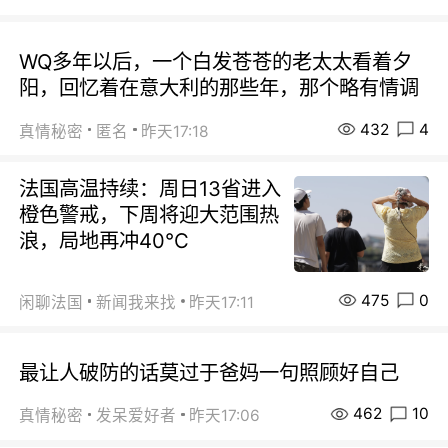
WQ多年以后，一个白发苍苍的老太太看着夕
阳，回忆着在意大利的那些年，那个略有情调
432
4
真情秘密
匿名
昨天17:18
法国高温持续：周日13省进入
橙色警戒，下周将迎大范围热
浪，局地再冲40℃
475
0
闲聊法国
新闻我来找
昨天17:11
最让人破防的话莫过于爸妈一句照顾好自己
462
10
真情秘密
发呆爱好者
昨天17:06