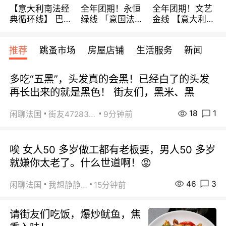
【意大利南法经
全年团期！永恒
全年团期！文艺
典循环线】 巴黎
绿线 「意国法
金线 【意大利一
上下 所有日期铁
南」巴黎上下 去
地】 循环7日游
发！ 全程四星级
意大利 南法 99
全程693欧/人起
推荐
跳蚤市场
房屋店铺
生活服务
新闻
宾馆 108欧/天起
欧/天起 ~包拼房
每周铁发！
全程756欧/位
多吃“五黑”，头发真的会黑！已经白了的头发
再长出来的就是黑色！ 街友们，黑米、黑
18
1
闲聊法国
街友472838572
9分钟前
唉 女人50 多岁做工都有老板要，男人50 多岁
就嫌你太老了。什么世道啊！😡
46
3
闲聊法国
我想静静…
15分钟前
请街友们吃饭，爆炒鱿鱼，焦