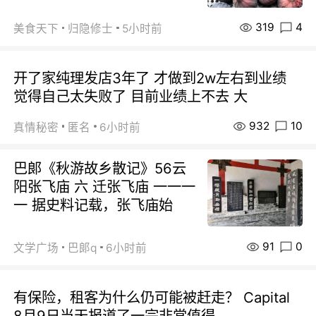
319
4
美食天下
归隐修士
5小时前
开了家纯理发店3年了 才做到2w左右到业绩
觉得自己太失败了 目前业绩上不去 大
932
10
真情秘密
匿名
6小时前
巴郞《秋游故乡散记》56云
阳张飞庙 六 迁张飞庙 一一一
一 据史料记载，张飞庙始
91
0
文学广场
巴郞q
6小时前
有保险，租客为什么仍可能被赶走？ Capital
8月9日当天报道了一宗非常值得