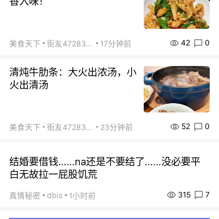
香入味！
42
0
美食天下
街友472838572
17分钟前
清炖牛肋条：大火出浓汤，小
火出清汤
52
0
美食天下
街友472838572
23分钟前
结婚要借钱……na还是不要结了……没必要平
白无故拉一屁股饥荒
315
7
dbis
真情秘密
1小时前