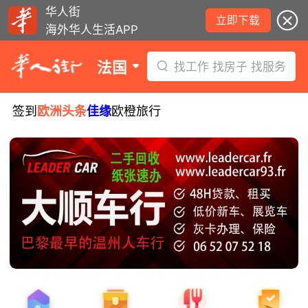
华人街
立即下载
海外华人生活APP
法国
找工作 找房子 找服务
签到
欧洲头条
佳缘
欧橙旅行