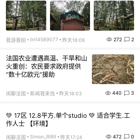
272
2
lin14589077
我游我拍
昨天18:06
法国农业遭遇高温、干旱和山
火重创：农民要求政府提供
“数十亿欧元”援助
440
3
闲聊法国
新闻我来找
昨天18:03
💚 17区 12.8平方.单个studio 💚 适合学生.工
作人士 【环境】
472
0
Simon_RIRIl
闲聊法国
昨天17:24