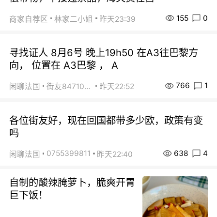
155
0
商家自荐区
林家二小姐
昨天23:39
寻找证人 8月6号 晚上19h50 在A3往巴黎方
向， 位置在 A3巴黎 ， A
766
1
闲聊法国
街友84710671
昨天22:52
各位街友好，现在回国都带多少欧，政策有变
吗
638
4
0755399811
闲聊法国
昨天22:40
自制的酸辣腌萝卜，脆爽开胃
巨下饭！