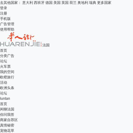
去其他国家：
意大利
西班牙
德国
美国
英国
荷兰
奥地利
瑞典
更多国家
登录
注册
手机版
广告管理
使用帮助
法国
首页
分类广告
论坛
火车票
我的空间
欧橙旅行
活动
欧洲头条
论坛
luntan
首页
闲聊法国
你问我答
商家自荐区
真情秘密
宠物花草