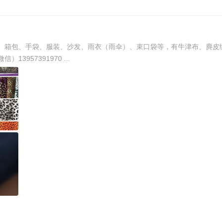
、箱包、手袋、服装、沙发、雨衣（雨伞）、束口袋等，有牛津布、麂皮
绒、等等面料与里料。欢迎可来样来人咨询洽谈，电话（微信）13957391970 ...