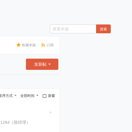
搜索
收藏本版
|
订阅
发新帖
排序方式
全部时间
新窗
隐
藏
29651/0549121284（陈经理）
置
顶
帖