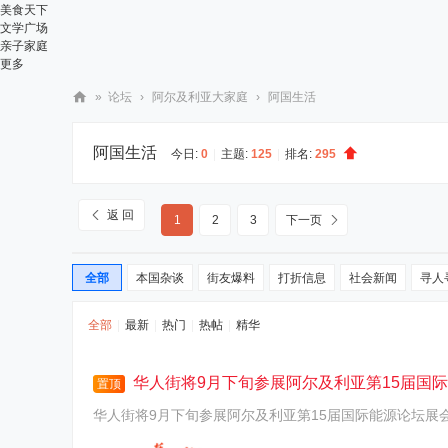
美食天下
文学广场
亲子家庭
更多
»
论坛
›
阿尔及利亚大家庭
›
阿国生活
华
阿国生活
人
今日:
0
|
主题:
125
|
排名:
295
街
网
返 回
1
2
3
下一页
全部
本国杂谈
街友爆料
打折信息
社会新闻
寻人
全部
|
最新
|
热门
|
热帖
|
精华
华人街将9月下旬参展阿尔及利亚第15届国
置顶