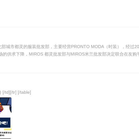
大利北部城市都灵的服装批发部，主要经营PRONTO MODA（时装），经过
的供求下降，MIROS 都灵批发部与MIROS米兰批发部决定联合在友
微信图片_20210402230414.jpg (966.89 KB, 下载次数: 0) [/td][/tr] [/table]