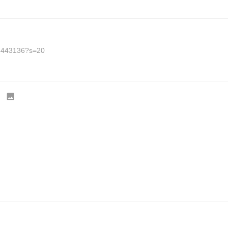
68443136?s=20
）