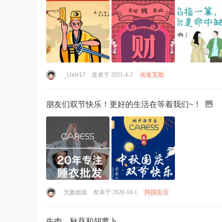
_UxH17
发表于 2021-4-2
街友互助
朋友们双节快乐！更好的生活在等着我们~！
无敌姐姐
发表于 2020-10-1
阿国生活
牛肉，秋葵和胡萝卜