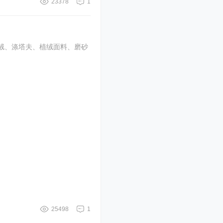
23378
1
绒、涤塔夫、植绒面料、磨砂
25498
1