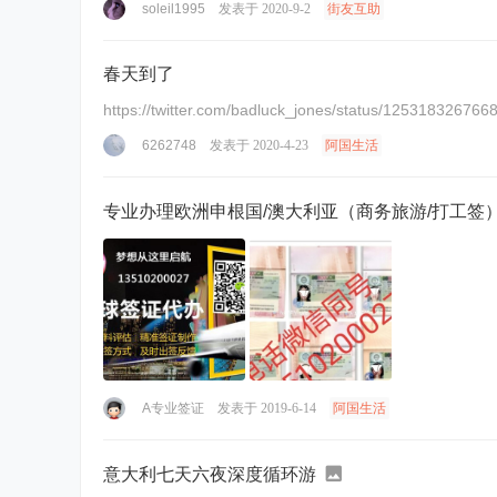
soleil1995
发表于 2020-9-2
街友互助
春天到了
https://twitter.com/badluck_jones/status/12531832676
6262748
发表于 2020-4-23
阿国生活
专业办理欧洲申根国/澳大利亚（商务旅游/打工签
A专业签证
发表于 2019-6-14
阿国生活
意大利七天六夜深度循环游