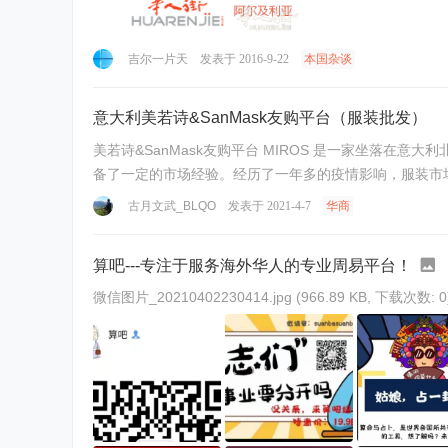
吉尔一片天
发表于 2016-9-22
本国杂谈
意大利美若诗&SanMask友购平台（服装批发）
美若诗&SanMask友购平台 MIROS 是一家坐落在意
备了一定的市场经验。经历了一年多的疫情影响，服装市场
服装款式齐全，适合不同店口的销 ...
古月文武_BLQO
发表于 2021-4-7
华商
算吧---专注于服务海外华人的专业周易平台！