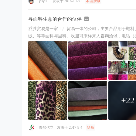
yoyo_
发表于 2018-10-30
本国杂谈
寻面料生意的合作的伙伴
乔胜贸易是一家工厂贸易一体的公司，主要产品用于鞋料
+22
傲然仡立
发表于 2017-9-4
华商