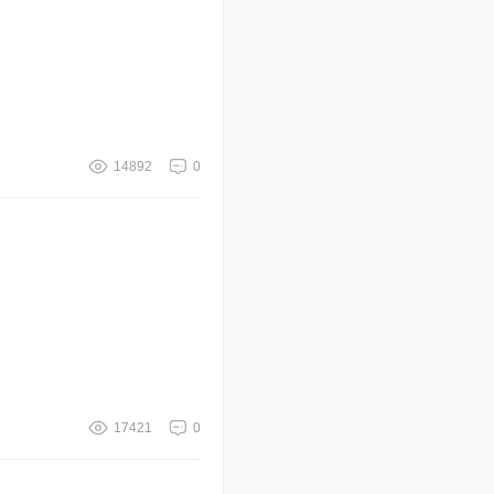
14892
0
17421
0