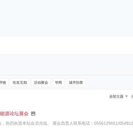
寻物
街友互助
活动聚会
华商
城市拍客
全部主题
际能源论坛展会
华人街将9月下旬参展阿尔及利亚第15届国际能源论坛展会，热烈欢迎本站会员光临。 展会负责人联系电话：05561