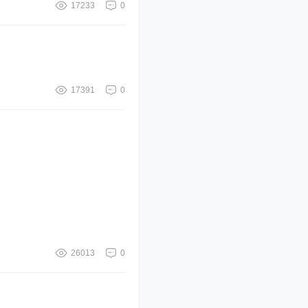
17233
0
17391
0
26013
0