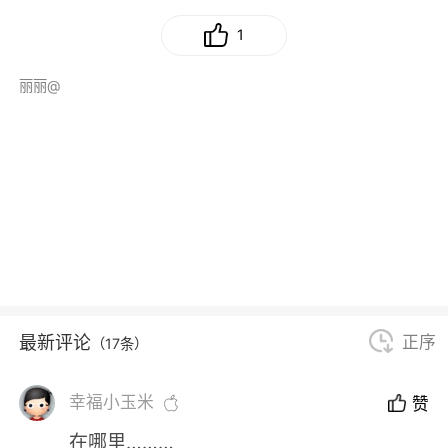
1
丽丽@
最新评论
正序
（17条）
幸福小玉米
赞
在哪里………