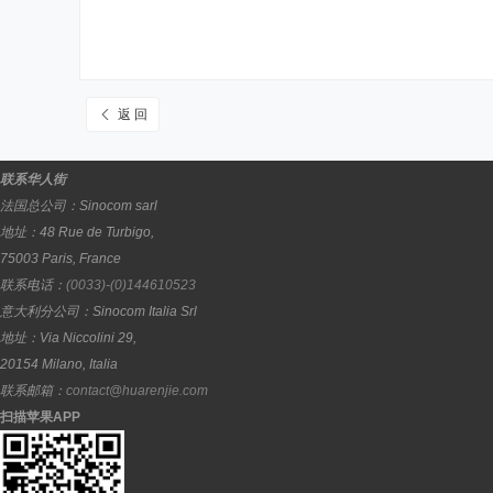
返 回
联系华人街
法国总公司：
Sinocom sarl
地址：
48 Rue de Turbigo,
75003
Paris
,
France
联系电话：
(0033)-(0)144610523
意大利分公司：
Sinocom Italia Srl
地址：
Via Niccolini 29,
20154
Milano
,
Italia
联系邮箱：
contact@huarenjie.com
扫描苹果APP