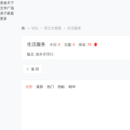
美食天下
文学广场
亲子家庭
更多
»
论坛
›
荷兰大家庭
›
生活服务
华
生活服务
人
今日:
0
|
主题:
0
|
排名:
78
街
版主:
服务管理01
网
返 回
全部
|
最新
|
热门
|
热帖
|
精华