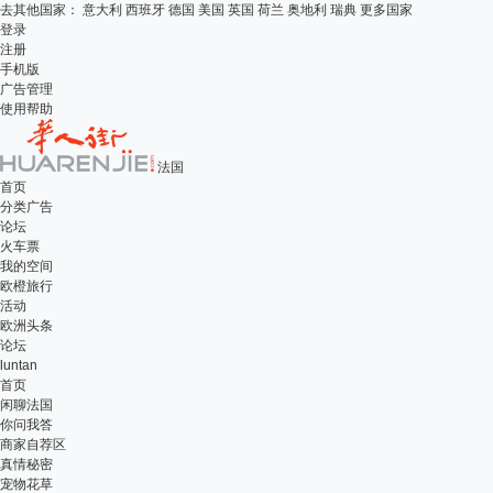
去其他国家：
意大利
西班牙
德国
美国
英国
荷兰
奥地利
瑞典
更多国家
登录
注册
手机版
广告管理
使用帮助
法国
首页
分类广告
论坛
火车票
我的空间
欧橙旅行
活动
欧洲头条
论坛
luntan
首页
闲聊法国
你问我答
商家自荐区
真情秘密
宠物花草