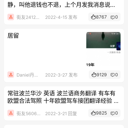
静，叫他退钱也不退，上个月发我消息说办
理成功
8767
0
街友24124046
2022-4-15 发布
居留
9129
0
Daniel丹尼尔
2022-3-27 发布
常驻波兰华沙 英语 波兰语商务翻译 有车有
欧盟合法驾照 十年欧盟驾车接团翻译经验 微
信 chin...
9825
0
街友56062838
2022-3-21 回复