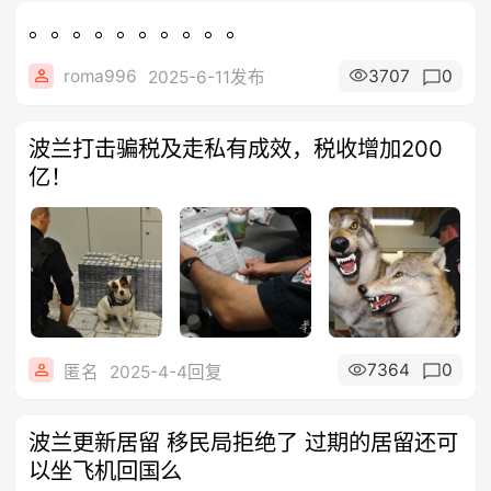
。。。。。。。。。。
roma996
3707
0
2025-6-11发布
波兰打击骗税及走私有成效，税收增加200
亿！
7364
0
匿名
2025-4-4回复
波兰更新居留 移民局拒绝了 过期的居留还可
以坐飞机回国么