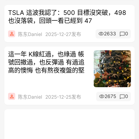
TSLA 這波我認了：500 目標沒突破，498
也沒落袋，回頭一看已經到 47
2633
0
陈东Daniel
2025-12-27发布
這一年 K線紅過，也綠過 帳
號回撤過，也反彈過 有過追
高的懊悔 也有熬夜複盤的堅
2675
0
陈东Daniel
2025-12-25发布