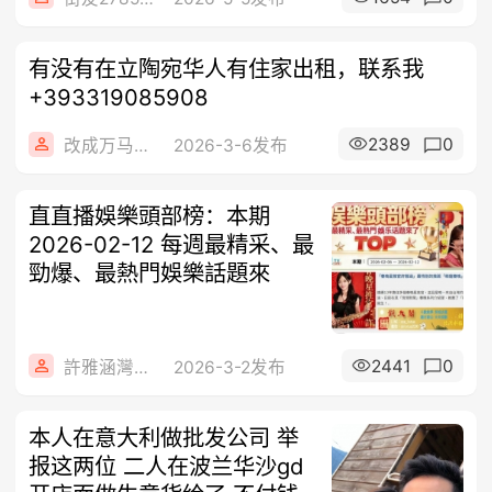
有没有在立陶宛华人有住家出租，联系我
+393319085908
2389
0
改成万马奔腾
2026-3-6发布
直直播娛樂頭部榜：本期
2026-02-12 每週最精采、最
勁爆、最熱門娛樂話題來
2441
0
許雅涵灣灣新聞
2026-3-2发布
本人在意大利做批发公司 举
报这两位 二人在波兰华沙gd