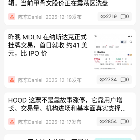
辑。当前甲骨文股价正在震荡区洗盘
2719
0
陈东Daniel
2025-12-19发布
昨晚 MDLN 在纳斯达克正式
挂牌交易，首日就收 约41 美
元，比 IPO 价
2734
0
陈东Daniel
2025-12-18发布
HOOD 这票不是靠故事涨停，它靠用户增
长、交易量、机构进场和基本面真实支撑。
当
2854
0
陈东Daniel
2025-12-17发布