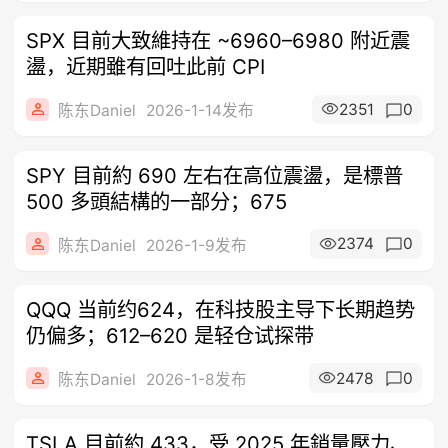
SPX 目前大致維持在 ~6960–6980 附近震
盪，近期雖有回吐此前 CPI
2351
0
陈东Daniel
2026-1-14发布
SPY 目前約 690 左右在高位震盪，是標普
500 多頭結構的一部分；675
2374
0
陈东Daniel
2026-1-9发布
QQQ 当前约624，在科技股主导下长期趋势
仍偏多；612–620 是轻仓试探带
2478
0
陈东Daniel
2026-1-8发布
TSLA 目前約 433，受 2025 年銷量壓力、