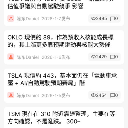
估值爭議與自動駕駛競爭 影響
2495
0
陈东Daniel
2026-1-7发布
OKLO 現價約 89，作為預收入核能成長標
的，其上漲更多靠預期驅動與核能大勢催
2429
0
陈东Daniel
2026-1-6发布
TSLA 現價約 443，基本面仍在「電動車承
壓 + AI/自動駕駛預期賽局」階
2454
0
陈东Daniel
2026-1-5发布
TSM 現在在 310 附近震盪整理，主要在等
方向確認，不​​是亂跌。 300–