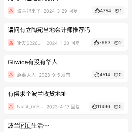
4754
1
波兰妞来了
2024-3-29 回复
请问有立陶宛当地会计师推荐吗
7963
2
街友62268067
2024-1-20 回复
Gliwice有没有华人
4514
0
蘑菇大人
2023-9-5 发布
有偿求个波兰收货地址
Nicol_rmPiS
11496
0
2023-4-17 回复
波兰🇵🇱生活～