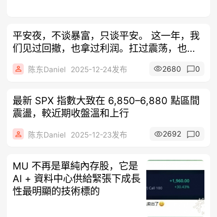
平安夜，不谈暴富，只谈平安。 这一年，我
们见过回撤，也拿过利润。扛过震荡，也等
过
2680
0
陈东Daniel
2025-12-24发布
最新 SPX 指數大致在 6,850–6,880 點區間
震盪，較近期收盤溫和上行
2692
0
陈东Daniel
2025-12-23发布
MU 不再是單純內存股，它是
AI + 資料中心供給緊張下成長
性最明顯的技術標的