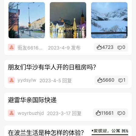
4723
0
街友66168964
2023-4-9 发布
朋友们华沙有华人开的日租房吗？
yydsylw
5660
1
2023-4-5 回复
避雷华亲国际快递
woyrbuzhjd
11661
0
2023-3-17 回复
在波兰生活是种怎样的体验？