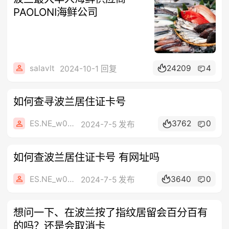
PAOLONI海鲜公司
salavlt
24209
4
2024-10-1 回复
如何查寻波兰居住证卡号
ES.NE_w0l6l
3762
0
2024-7-5 发布
如何查波兰居住证卡号 有网址吗
ES.NE_w0l6l
3640
0
2024-7-5 发布
想问一下、在波兰按了指纹居留会百分百有
的吗？还是会取消卡