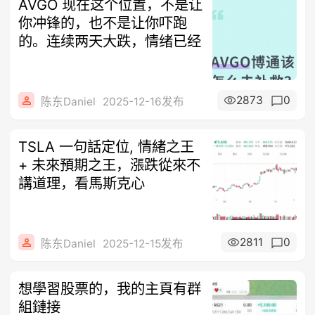
AVGO 现在这个位置，不是让
你冲锋的，也不是让你吓跑
的。连续两天大跌，情绪已经
2873
0
陈东Daniel
2025-12-16发布
TSLA 一句話定位, 情緒之王
+ 未來預期之王，漲跌從來不
講道理，看馬斯克心
2811
0
陈东Daniel
2025-12-15发布
想學習股票的，我的主頁有群
組鏈接