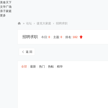
美食天下
文学广场
亲子家庭
更多
»
论坛
›
捷克大家庭
›
招聘求职
华
招聘求职
人
今日:
0
|
主题:
0
|
排名:
182
街
网
返 回
全部
|
最新
|
热门
|
热帖
|
精华