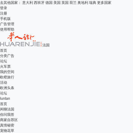
去其他国家：
意大利
西班牙
德国
美国
英国
荷兰
奥地利
瑞典
更多国家
登录
注册
手机版
广告管理
使用帮助
法国
首页
分类广告
论坛
火车票
我的空间
欧橙旅行
活动
欧洲头条
论坛
luntan
首页
闲聊法国
你问我答
商家自荐区
真情秘密
宠物花草