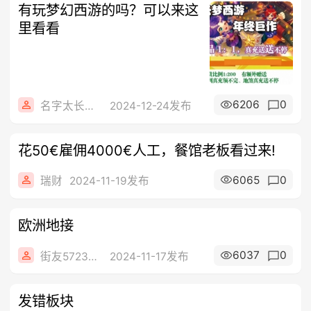
有玩梦幻西游的吗？可以来这
里看看
6206
0
名字太长不好记
2024-12-24发布
花50€雇佣4000€人工，餐馆老板看过来!
6065
0
瑞财
2024-11-19发布
欧洲地接
6037
0
街友57230677
2024-11-17发布
发错板块