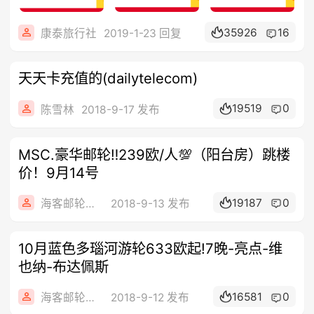
35926
16
康泰旅行社
2019-1-23 回复
天天卡充值的(dailytelecom)
19519
0
陈雪林
2018-9-17 发布
MSC.豪华邮轮‼️239欧/人💯（阳台房）跳楼
价！9月14号
19187
0
海客邮轮旅行社
2018-9-13 发布
10️月蓝色多瑙河游轮633欧起!7晚-亮点-维
也纳-布达佩斯
16581
0
海客邮轮旅行社
2018-9-12 发布