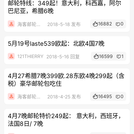
邮轮特线：349起！意大利，科西嘉，阿尔
巴尼亚，希腊6晚
16882
0
海客邮轮旅行社
2018-5-18 发布
5月19号laste539欧起：北欧4国7晚
121THIERRY
16599
1
2018-5-16 回复
4️月27希腊7晚399欧.28东欧4晚299起（含
税）豪华邮轮包吃住
16495
0
海客邮轮旅行社
2018-4-25 发布
4月7晚邮轮特价249起： 意大利，西班牙，
法国8日/ 7晚