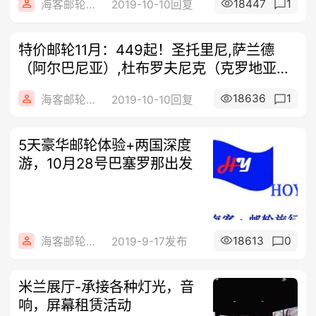
18447
1
海客邮轮旅行社
2019-10-10回复
特价邮轮11月：449起！圣托里尼,萨兰德
（阿尔巴尼亚）,杜布罗夫尼克（克罗地亚）
斯普
18636
1
海客邮轮旅行社
2019-10-10回复
5天豪华邮轮体验+两国深度
游，10月28号巴塞罗那出发
18613
0
海客邮轮旅行社
2019-9-17发布
米兰展厅-承接各种灯光，音
响，屏幕租赁活动