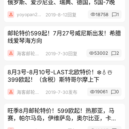
俄罗斯、爱沙尼亚、瑞典、德国，5国-7晚
yoyopan2006
18758
1
2019-8-12回复
邮轮特价599起！7月27号威尼斯出发！希腊
线爱琴海方向
53002
2
海客邮轮旅行社
2019-7-30回复
8️月3号-8月10号-LAST北欧特价️！❄️💧☃️
399欧起！（含税）斯特哥尔摩上下
19061
0
海客邮轮旅行社
2019-7-30发布
旺季8月邮轮特价！599欧起！热那亚，马
赛，帕尔马岛，伊维萨岛，奥尔比亚，卡利
亚里，瓦伦...