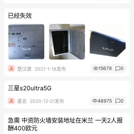
已经失效
15679
0
楚汉唐
2021-1-18发布
三星s20ultra5G
48975
0
匿名
2020-12-21发布
急需 中资防火墙安装地址在米兰 一天2人报
酬400欧元