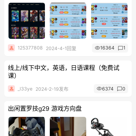
125377808
16364
1
2024-4-1回复
线上/线下中文，英语，日语课程（免费试
课）
_l33ye
6374
0
2024-2-19发布
出闲置罗技g29 游戏方向盘