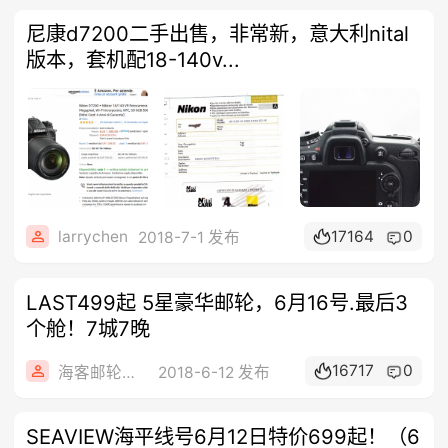
尼康d7200二手出售，非常新，意大利nital
版本，套机配18-140v...
larrychen
17164
0
2018-7-1 发布
LAST499起 5星豪华邮轮，6月16号.最后3
个舱！7城7晚
16717
0
海客邮轮旅行社
2018-6-12 发布
SEAVIEW海平线号6月12日特价699起！（6