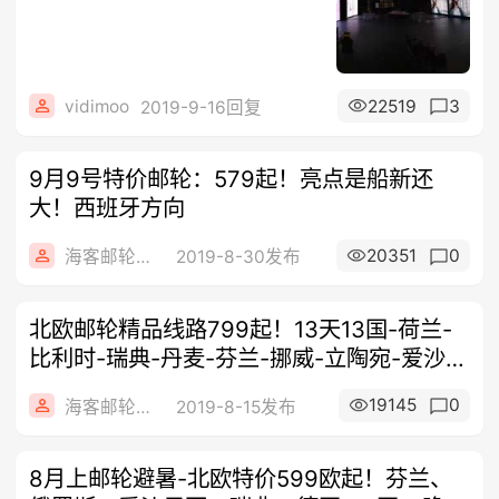
vidimoo
22519
3
2019-9-16回复
9月9号特价邮轮：579起！亮点是船新还
大！西班牙方向
20351
0
海客邮轮旅行社
2019-8-30发布
北欧邮轮精品线路799起！13天13国-荷兰-
比利时-瑞典-丹麦-芬兰-挪威-立陶宛-爱沙尼
亚-俄罗斯-波...
19145
0
海客邮轮旅行社
2019-8-15发布
8月上邮轮避暑-北欧特价599欧起！芬兰、