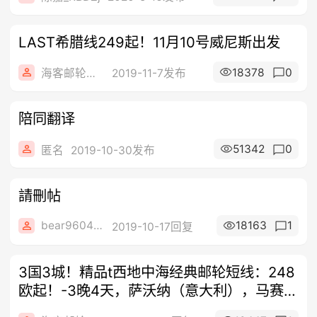
LAST希腊线249起！11月10号威尼斯出发
18378
0
海客邮轮旅行社
2019-11-7发布
陪同翻译
51342
0
匿名
2019-10-30发布
請刪帖
bear960401
18163
1
2019-10-17回复
3国3城！精品t西地中海经典邮轮短线：248
欧起！-3晚4天，萨沃纳（意大利），马赛法
国，巴塞...