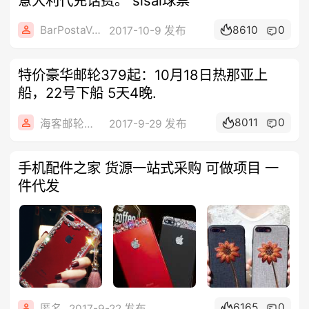
意大利代充话费。 sisal球票
BarPostaVecchia
8610
0
2017-10-9 发布
特价豪华邮轮379起：10月18日热那亚上
船，22号下船 5天4晚.
8011
0
海客邮轮旅行社
2017-9-29 发布
手机配件之家 货源一站式采购 可做项目 一
件代发
6165
0
匿名
2017-9-22 发布