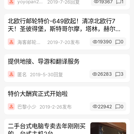
yoyopan2006
19367
1
2019-7-26回复
北欧行邮轮特价-649欧起！清凉北欧行7
天！圣彼得堡，斯特哥尔摩，塔林，赫尔辛
基
19390
0
海客邮轮旅行社
2019-7-20发布
提供地接、导游和翻译服务
26283
3
匿名
2019-5-30回复
特价大酬宾正式开始啦
22942
0
巴黎小少
2019-2-26发布
二手台式电脑专卖去年刚刚买
的。台式主机2台