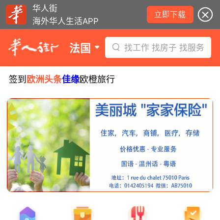
华人街
立即下载
海外华人生活APP
法国
找工作 找房子 找服务
签到
欧洲头条
佳缘
欧橙旅行
8月5日要闻：易捷航空八月罢工预警！
数字度假支票使用受限！警惕网络募捐
骗局！
无栏杆收费站逃费将重罚！