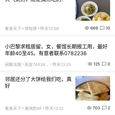
669
10
美食天下
郑知恩
昨天13:59
小巴黎求租居留，女，餐馆长期报工用，最好
年龄40至45。有意者联系0782236
125
0
闲聊法国
街友74434350
昨天13:25
邻居还分了大饼给我们吃，真
好
703
2
美食天下
美洲豹XF
昨天13:22