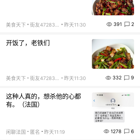
391
2
美食天下
街友472838572
昨天11:30
开饭了，老铁们
332
9
美食天下
街友472838572
昨天11:30
这种人真的，想杀他的心都
有。（法国）
1278
6
闲聊法国
匿名
昨天11:19