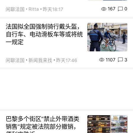
167
0
Ritta
闲聊法国
昨天18:17
法国拟全国强制骑行戴头盔，
自行车、电动滑板车等或将统
一规定
1107
3
闲聊法国
新闻我来找
昨天17:46
巴黎多个街区“禁止外带酒类
销售”规定被法院部分撤销，