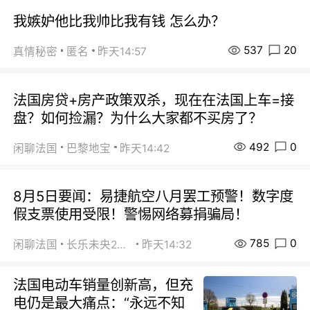
我嫉妒他比我帅比我有钱 怎么办？
537
20
真情秘密
匿名
昨天14:57
法国房贷+房产政策双杀，现在在法国上车=接
盘？如何捡漏？为什么大家都不买房了？
492
0
闲聊法国
巴黎地宝
昨天14:42
8月5日要闻：易捷航空八月罢工预警！数字度
假支票使用受限！警惕网络募捐骗局！
785
0
闲聊法国
长乐未央2015
昨天14:32
法国电动车销量创新高，但充
电仍是最大痛点：“永远不知