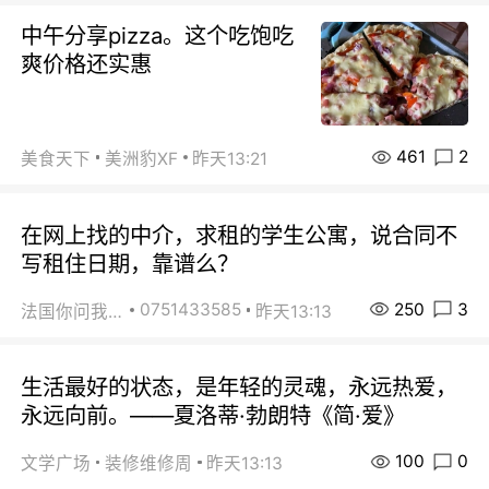
中午分享pizza。这个吃饱吃
爽价格还实惠
461
2
美食天下
美洲豹XF
昨天13:21
在网上找的中介，求租的学生公寓，说合同不
写租住日期，靠谱么？
250
3
0751433585
法国你问我答
昨天13:13
生活最好的状态，是年轻的灵魂，永远热爱，
永远向前。——夏洛蒂·勃朗特《简·爱》
100
0
文学广场
装修维修周
昨天13:13