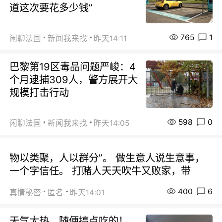
道这次要花多少钱”
765
1
闲聊法国
新闻我来找
昨天14:11
巴黎第19区毒品问题严峻：4
个月逮捕309人，警方展开大
规模打击行动
598
0
闲聊法国
新闻我来找
昨天14:05
物以类聚，人以群分”。 做生意人说生意事，
一个字信任。 打赌人天天吹牛又败家，带
400
6
真情秘密
匿名
昨天14:01
天气太热，随便搞点吃的！