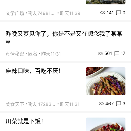
141
0
文学广场
街友74981146
昨天11:39
昨晚又梦见你了，你是不是又在想念我了某某
w
561
17
真情秘密
匿名
昨天11:31
麻辣口味，百吃不厌！
467
3
美食天下
街友472838572
昨天11:31
川菜就是下饭！