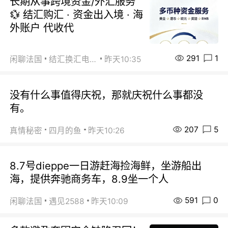
长期从事跨境资金/外汇服务
💱 结汇购汇 · 资金出入境 · 海
外账户 代收代
291
1
闲聊法国
结汇换汇电汇
昨天10:35
没有什么事值得庆祝，那就庆祝什么事都没
有。
207
5
真情秘密
四月的鱼
昨天10:26
8.7号dieppe一日游赶海捡海鲜，坐游船出
海，提供奔驰商务车，8.9坐一个人
591
0
闲聊法国
遇见2588
昨天10:09