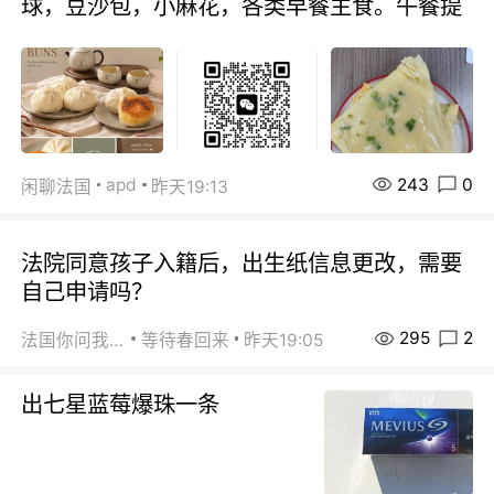
球，豆沙包，小麻花，各类早餐主食。午餐提
243
0
apd
闲聊法国
昨天19:13
法院同意孩子入籍后，出生纸信息更改，需要
自己申请吗？
295
2
法国你问我答
等待春回来
昨天19:05
出七星蓝莓爆珠一条