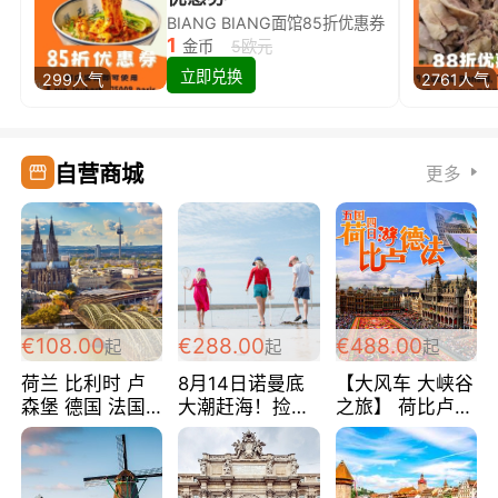
BIANG BIANG面馆85折优惠券
1
金币
5欧元
立即兑换
299人气
2761人气
自营商城
更多
€108.00
€288.00
€488.00
起
起
起
荷兰 比利时 卢
8月14日诺曼底
【大风车 大峡谷
森堡 德国 法国
大潮赶海！捡海
之旅】 荷比卢德
超爽玩遍西欧 循
鲜！轻轻松松海
法 巴黎上下 经
环线 全程四星宾
边爽玩三日游
典五国四日游
馆 108欧/人/天
288欧/人
488欧/人