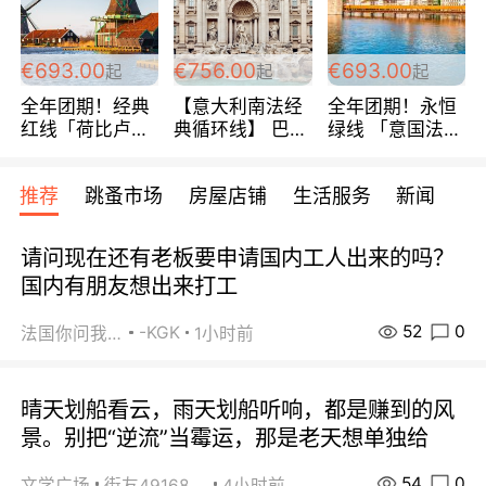
€693.00
€756.00
€693.00
起
起
起
全年团期！经典
【意大利南法经
全年团期！永恒
红线「荷比卢德
典循环线】 巴黎
绿线 「意国法
法」七天循环 五
上下 所有日期铁
南」巴黎上下 去
国 仅售99欧/人/
发！ 全程四星级
意大利 南法 99
推荐
跳蚤市场
房屋店铺
生活服务
新闻
天！巴黎上下！
宾馆 108欧/天起
欧/天起 ~包拼房
包拼房~
全程756欧/位
请问现在还有老板要申请国内工人出来的吗？
国内有朋友想出来打工
52
0
-KGK
法国你问我答
1小时前
晴天划船看云，雨天划船听响，都是赚到的风
景。别把“逆流”当霉运，那是老天想单独给
54
0
文学广场
街友49168527
4小时前