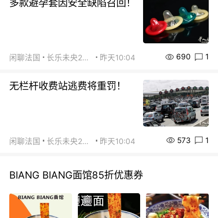
多款避孕套因安全缺陷召回！
690
1
闲聊法国
长乐未央2015
昨天10:04
无栏杆收费站逃费将重罚！
573
1
闲聊法国
长乐未央2015
昨天10:04
BIANG BIANG面馆85折优惠券