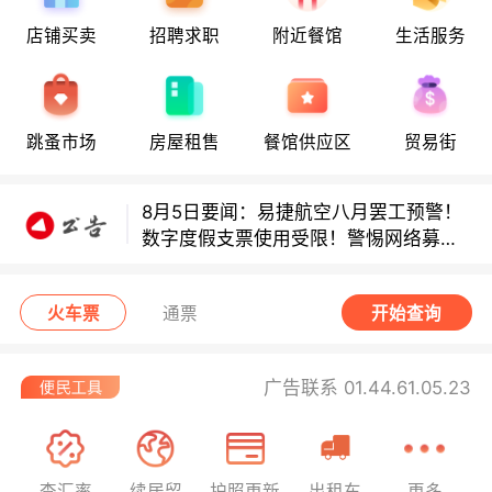
店铺买卖
招聘求职
附近餐馆
生活服务
多款避孕套因安全缺陷召回！
多款避孕套因安全缺陷召回！
跳蚤市场
房屋租售
餐馆供应区
贸易街
8月5日要闻：易捷航空八月罢工预警！
数字度假支票使用受限！警惕网络募捐
骗局！
无栏杆收费站逃费将重罚！
火车票
通票
开始查询
广告联系 01.44.61.05.23
查汇率
续居留
护照更新
出租车
更多