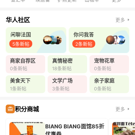
华人社区
更多
闲聊法国
你问我答
5条新帖
2条新帖
商家自荐区
真情秘密
宠物花草
0条新帖
18条新帖
0条新帖
美食天下
文学广场
亲子家庭
1条新帖
3条新帖
0条新帖
积分商城
更多
BIANG BIANG面馆85折
优惠券