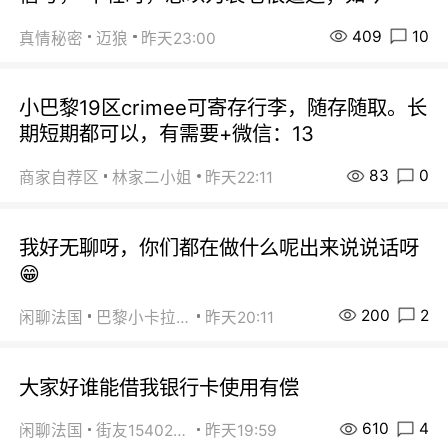
409
10
真情秘密
迈狼
昨天23:00
小巴黎19区crimee可寄存行李，随存随取。长
期短期都可以，有需要+微信：13
83
0
商家自荐区
林家二小姐
昨天22:11
我好无聊呀，你们都在做什么呢出来说说话呀
😁
200
2
闲聊法国
巴黎小卡拉咪
昨天20:11
大家好谁能借我银行卡使用有偿
610
4
闲聊法国
街友15402223
昨天19:59