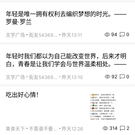
年轻是唯一拥有权利去编织梦想的时光。——
罗曼·罗兰
94
0
文学广场
街友54369822
昨天13:11
年轻时我们都以为自己能改变世界，后来才明
白，青春是让我们学会与世界温柔相处。——
92
0
文学广场
街友54369822
昨天13:10
吃出好心情！
314
2
美食天下
不靠谱不要联系
昨天12:26