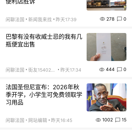
便利店胜诉
278
0
闲聊法国
新闻我来找
昨天17:39
巴黎有没有收威士忌的我有几
瓶便宜出售
444
0
闲聊法国
街友15402223
昨天17:34
法国圣但尼宣布：2026年秋
季开学，小学生可免费领取学
习用品
1002
15
闲聊法国
网站编辑
昨天16:45