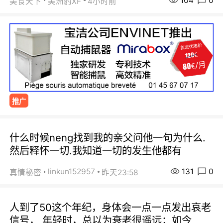
104
0
美食天下
美洲豹XF
4小时前
推广
什么时候neng找到我的亲父问他一句为什么.
然后释怀一切.我知道一切的发生他都有
131
0
linkun152957
真情秘密
昨天23:58
人到了50这个年纪，身体会一点一点发出哀老
信号， 年轻时，总以为衰老很遥远；如今