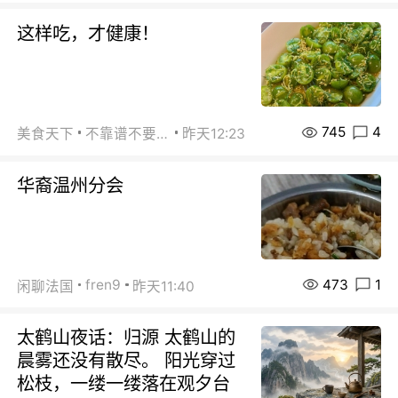
这样吃，才健康！
745
4
美食天下
不靠谱不要联系
昨天12:23
华裔温州分会
473
1
fren9
闲聊法国
昨天11:40
太鹤山夜话：归源 太鹤山的
晨雾还没有散尽。 阳光穿过
松枝，一缕一缕落在观夕台