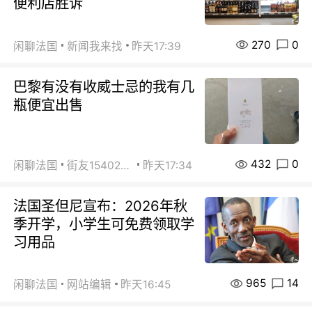
便利店胜诉
270
0
闲聊法国
新闻我来找
昨天17:39
巴黎有没有收威士忌的我有几
瓶便宜出售
432
0
闲聊法国
街友15402223
昨天17:34
法国圣但尼宣布：2026年秋
季开学，小学生可免费领取学
习用品
965
14
闲聊法国
网站编辑
昨天16:45