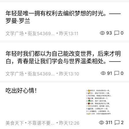
年轻是唯一拥有权利去编织梦想的时光。——
罗曼·罗兰
93
0
文学广场
街友54369822
昨天13:11
年轻时我们都以为自己能改变世界，后来才明
白，青春是让我们学会与世界温柔相处。——
91
0
文学广场
街友54369822
昨天13:10
吃出好心情！
311
2
美食天下
不靠谱不要联系
昨天12:26