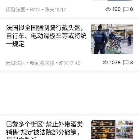
160
0
Ritta
闲聊法国
昨天18:17
法国拟全国强制骑行戴头盔，
自行车、电动滑板车等或将统
一规定
1078
3
闲聊法国
新闻我来找
昨天17:46
巴黎多个街区“禁止外带酒类
销售”规定被法院部分撤销，