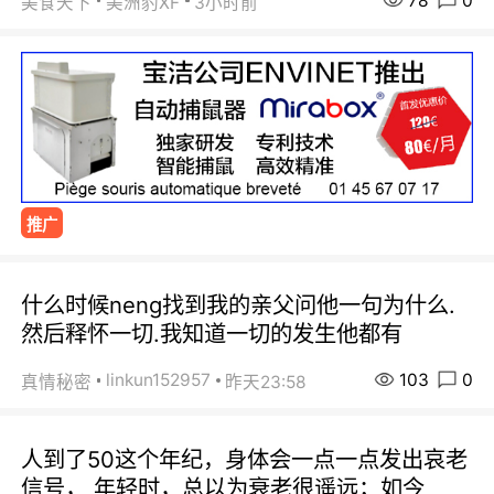
78
0
美食天下
美洲豹XF
3小时前
推广
什么时候neng找到我的亲父问他一句为什么.
然后释怀一切.我知道一切的发生他都有
103
0
linkun152957
真情秘密
昨天23:58
人到了50这个年纪，身体会一点一点发出哀老
信号， 年轻时，总以为衰老很遥远；如今