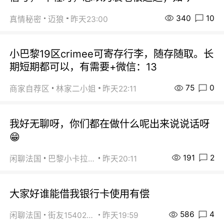
340
10
真情秘密
迈狼
昨天23:00
小巴黎19区crimee可寄存行李，随存随取。长
期短期都可以，有需要+微信：13
75
0
商家自荐区
林家二小姐
昨天22:11
我好无聊呀，你们都在做什么呢出来说说话呀
😁
191
2
闲聊法国
巴黎小卡拉咪
昨天20:11
大家好谁能借我银行卡使用有偿
586
4
闲聊法国
街友15402223
昨天19:59