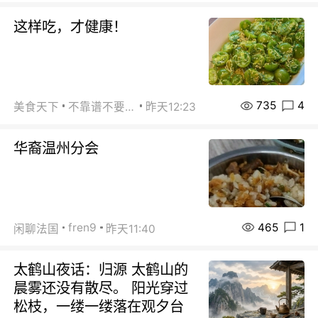
这样吃，才健康！
735
4
美食天下
不靠谱不要联系
昨天12:23
华裔温州分会
465
1
fren9
闲聊法国
昨天11:40
太鹤山夜话：归源 太鹤山的
晨雾还没有散尽。 阳光穿过
松枝，一缕一缕落在观夕台