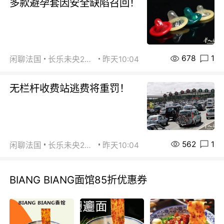
多款避孕套因安全缺陷召回！
678
1
闲聊法国
长乐未央2015
昨天10:04
无栏杆收费站逃费将重罚！
562
1
闲聊法国
长乐未央2015
昨天10:04
BIANG BIANG面馆85折优惠券