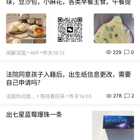
球，豆沙包，小麻花，各类早餐主食。午餐提
229
0
apd
闲聊法国
昨天19:13
法院同意孩子入籍后，出生纸信息更改，需要
自己申请吗？
278
2
法国你问我答
等待春回来
昨天19:05
出七星蓝莓爆珠一条