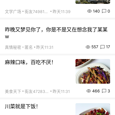
140
0
文学广场
街友74981146
昨天11:39
昨晚又梦见你了，你是不是又在想念我了某某
w
557
17
真情秘密
匿名
昨天11:31
麻辣口味，百吃不厌！
466
3
美食天下
街友472838572
昨天11:31
川菜就是下饭！