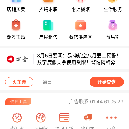
店铺买卖
招聘求职
附近餐馆
生活服务
多款避孕套因安全缺陷召回！
多款避孕套因安全缺陷召回！
跳蚤市场
房屋租售
餐馆供应区
贸易街
8月5日要闻：易捷航空八月罢工预警！
数字度假支票使用受限！警惕网络募捐
骗局！
无栏杆收费站逃费将重罚！
火车票
通票
开始查询
广告联系 01.44.61.05.23
查汇率
续居留
护照更新
出租车
更多