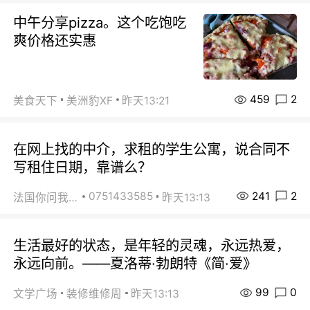
中午分享pizza。这个吃饱吃
爽价格还实惠
459
2
美食天下
美洲豹XF
昨天13:21
在网上找的中介，求租的学生公寓，说合同不
写租住日期，靠谱么？
241
2
0751433585
法国你问我答
昨天13:13
生活最好的状态，是年轻的灵魂，永远热爱，
永远向前。——夏洛蒂·勃朗特《简·爱》
99
0
文学广场
装修维修周
昨天13:13