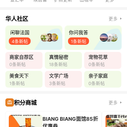
华人社区
更多
闲聊法国
你问我答
4条新帖
1条新帖
商家自荐区
真情秘密
宠物花草
0条新帖
18条新帖
0条新帖
美食天下
文学广场
亲子家庭
1条新帖
3条新帖
0条新帖
积分商城
更多
BIANG BIANG面馆85折
优惠券