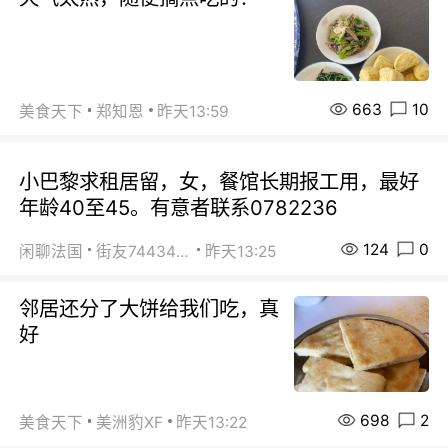
663
10
美食天下
郑知恩
昨天13:59
小巴黎求租居留，女，餐馆长期报工用，最好
年龄40至45。有意者联系0782236
124
0
闲聊法国
街友74434350
昨天13:25
邻居还分了大饼给我们吃，真
好
698
2
美食天下
美洲豹XF
昨天13:22