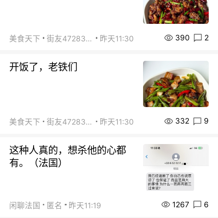
390
2
美食天下
街友472838572
昨天11:30
开饭了，老铁们
332
9
美食天下
街友472838572
昨天11:30
这种人真的，想杀他的心都
有。（法国）
1267
6
闲聊法国
匿名
昨天11:19