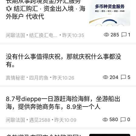
长期从事跨境资金/外汇服务
💱 结汇购汇 · 资金出入境 · 海
外账户 代收代
285
1
闲聊法国
结汇换汇电汇
昨天10:35
没有什么事值得庆祝，那就庆祝什么事都没
有。
204
5
真情秘密
四月的鱼
昨天10:26
8.7号dieppe一日游赶海捡海鲜，坐游船出
海，提供奔驰商务车，8.9坐一个人
580
0
闲聊法国
遇见2588
昨天10:09