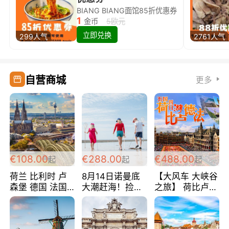
BIANG BIANG面馆85折优惠券
1
金币
5欧元
立即兑换
299人气
2761人气
自营商城
更多
€108.00
€288.00
€488.00
起
起
起
荷兰 比利时 卢
8月14日诺曼底
【大风车 大峡谷
森堡 德国 法国
大潮赶海！捡海
之旅】 荷比卢德
超爽玩遍西欧 循
鲜！轻轻松松海
法 巴黎上下 经
环线 全程四星宾
边爽玩三日游
典五国四日游
馆 108欧/人/天
288欧/人
488欧/人