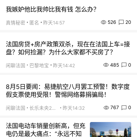
我嫉妒他比我帅比我有钱 怎么办？
526
20
真情秘密
匿名
昨天14:57
法国房贷+房产政策双杀，现在在法国上车=接
盘？如何捡漏？为什么大家都不买房了？
485
0
闲聊法国
巴黎地宝
昨天14:42
8月5日要闻：易捷航空八月罢工预警！数字度
假支票使用受限！警惕网络募捐骗局！
767
0
闲聊法国
长乐未央2015
昨天14:32
法国电动车销量创新高，但充
电仍是最大痛点：“永远不知