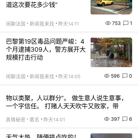
道这次要花多少钱”
753
1
闲聊法国
新闻我来找
昨天14:11
巴黎第19区毒品问题严峻：4
个月逮捕309人，警方展开大
规模打击行动
596
0
闲聊法国
新闻我来找
昨天14:05
物以类聚，人以群分”。 做生意人说生意事，
一个字信任。 打赌人天天吹牛又败家，带
397
6
真情秘密
匿名
昨天14:01
天气太热，随便搞点吃的！