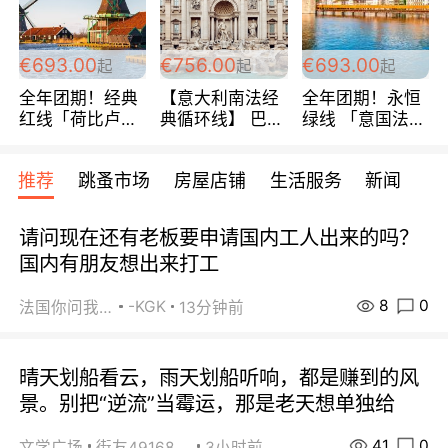
€693.00
€756.00
€693.00
起
起
起
全年团期！经典
【意大利南法经
全年团期！永恒
红线「荷比卢德
典循环线】 巴黎
绿线 「意国法
法」七天循环 五
上下 所有日期铁
南」巴黎上下 去
国 仅售99欧/人/
发！ 全程四星级
意大利 南法 99
推荐
跳蚤市场
房屋店铺
生活服务
新闻
天！巴黎上下！
宾馆 108欧/天起
欧/天起 ~包拼房
包拼房~
全程756欧/位
请问现在还有老板要申请国内工人出来的吗？
国内有朋友想出来打工
8
0
-KGK
法国你问我答
13分钟前
晴天划船看云，雨天划船听响，都是赚到的风
景。别把“逆流”当霉运，那是老天想单独给
41
0
文学广场
街友49168527
3小时前