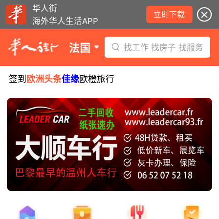
华人街
立即下载
海外华人生活APP
法国
找工作 找房子 找服务
签到
欧洲头条
佳缘
欧橙旅行
8月5日要闻：易捷航空八月罢工预警！
数字度假支票使用受限！警惕网络募捐
骗局！
无栏杆收费站逃费将重罚！