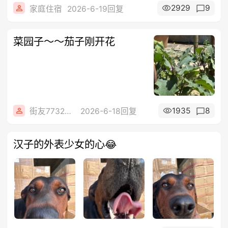
2929
9
家庭住宿
2026-6-19回复
菜园子～～茄子刚开花
1935
8
街友77322249
2026-6-18回复
汉子的外表少女的心😂