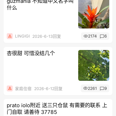
guzmania 不知道中文名字叫
什么
LINGIGI
2174
6
2026-6-13回复
杏很甜 可惜没结几个
2261
9
家庭住宿
2026-6-12回复
prato iolo附近 送三只仓鼠 有需要的联系 上
门自取 请善待 37785