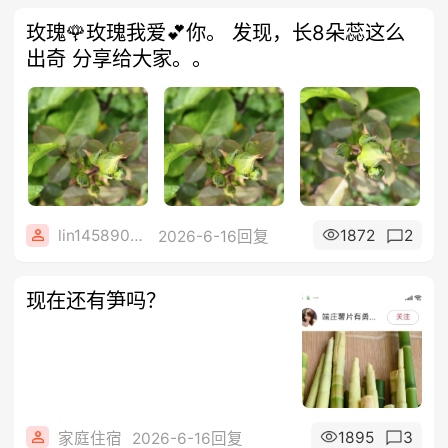
玫瑰🌹玫瑰我爱💕你。 发现，长8朵蕊这么
出奇 分享给大家。。
lin14589077
1872
2
2026-6-16回复
现在还有笋吗？
1895
3
家庭住宿
2026-6-16回复