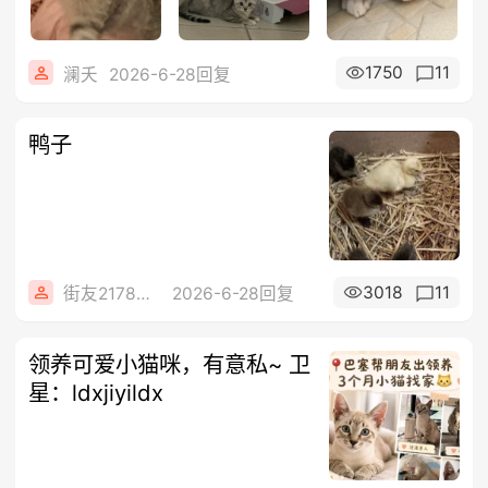
1750
11
澜夭
2026-6-28回复
鸭子
3018
11
街友21784884
2026-6-28回复
领养可爱小猫咪，有意私~ 卫
星：ldxjiyildx