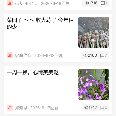
1716
1
街友06445100
2026-6-18回复
菜园子 ～～ 收大蒜了 今年种
的少
2160
7
家庭住宿
2026-6-18回复
一周一换，心情美美哒
1712
4
郑知恩
2026-6-17回复