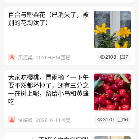
百合与罂粟花（已消失了，被
别的花淘汰了）
2103
7
凤还巢
2026-6-14回复
大家吃樱桃，冒雨摘了一下午
要不然都坏掉了，还有三分之
一在树上呢，留给小鸟和黄蜂
吃
3170
16
温姨娘
2026-6-14回复