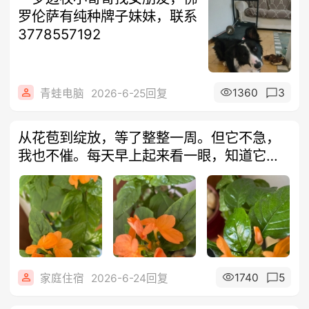
罗伦萨有纯种牌子妹妹，联系
3778557192
1360
3
青蛙电脑
2026-6-25回复
从花苞到绽放，等了整整一周。但它不急，
我也不催。每天早上起来看一眼，知道它在
慢慢
1740
5
家庭住宿
2026-6-24回复