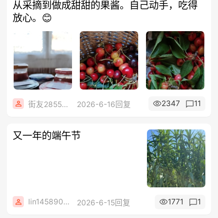
从采摘到做成甜甜的果酱。自己动手，吃得
放心。😊
2347
11
街友28557408
2026-6-16回复
又一年的端午节
lin14589077
1771
1
2026-6-15回复