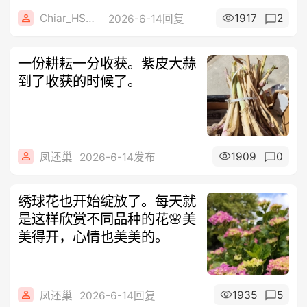
Chiar_HS8vg
1917
2
2026-6-14回复
一份耕耘一分收获。紫皮大蒜
到了收获的时候了。
1909
0
凤还巢
2026-6-14发布
绣球花也开始绽放了。每天就
是这样欣赏不同品种的花🌸美
美得开，心情也美美的。
1935
5
凤还巢
2026-6-14回复