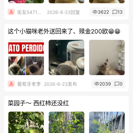
3622
13
街友54714442
2026-6-23回复
这个小猫咪老外送回来了、赎金200欧😁😁
2039
0
葡萄牙老李
2026-6-23发布
菜园子～ 西红柿还没红