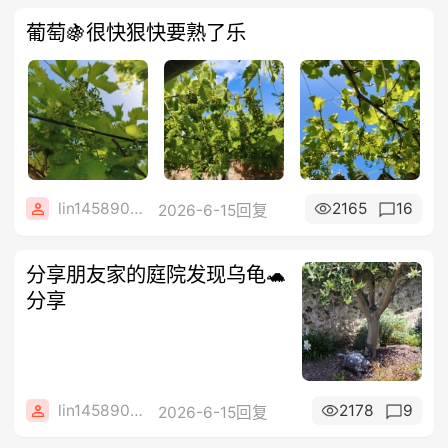
葡萄🍇很快狠快要熟了乐
lin14589077
2165
16
2026-6-15回复
分享朋友家的庭院发现乌龟🐢
分享
lin14589077
2178
9
2026-6-15回复