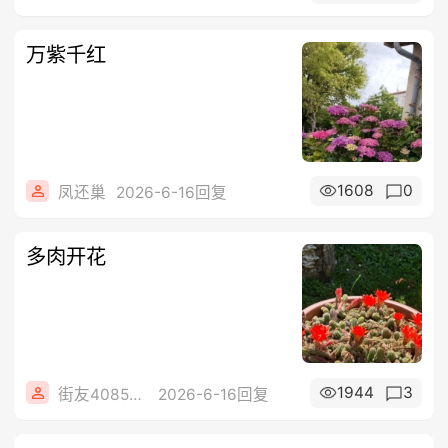
万紫千红
1608
0
凤还巢
2026-6-16回复
多肉开花
1944
3
街友40858442
2026-6-16回复