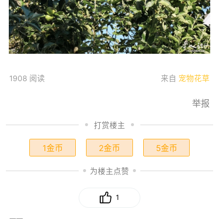
1908 阅读
来自
宠物花草
举报
打赏楼主
1金币
2金币
5金币
为楼主点赞
1